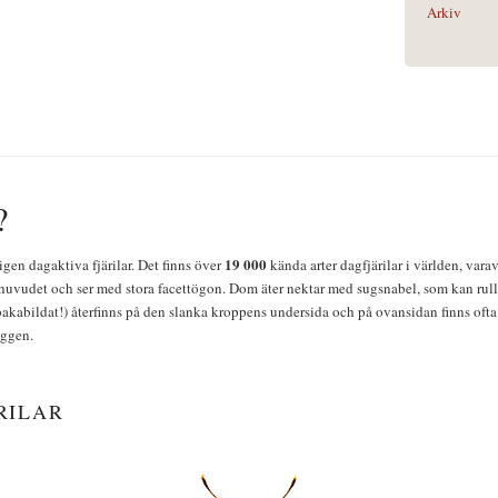
Arkiv
?
19 000
igen dagaktiva fjärilar. Det finns över
kända arter dagfjärilar i världen, vara
huvudet och ser med stora facettögon. Dom äter nektar med sugsnabel, som kan rulla
bakabildat!) återfinns på den slanka kroppens undersida och på ovansidan finns ofta 
yggen.
RILAR