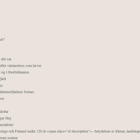
lar?
 det var
efter värmestress som larver
sig i Storbritannien
äril
ga
pärlemorfjärilens former
ver
dollar
gar färg
ecialister
 Sverige och Finland under 120 år <span class="sf-description">– betydelsen av klimat, landska
orrare somrar