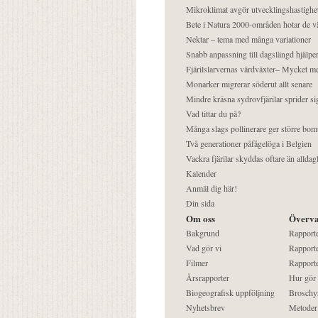
Mikroklimat avgör utvecklingshastighe
Bete i Natura 2000-områden hotar de v
Nektar – tema med många variationer
Snabb anpassning till dagslängd hjälper
Fjärilslarvernas värdväxter– Mycket 
Monarker migrerar söderut allt senare
Mindre kräsna sydrovfjärilar sprider si
Vad tittar du på?
Många slags pollinerare ger större bom
Två generationer påfågelöga i Belgien
Vackra fjärilar skyddas oftare än alldag
Kalender
Anmäl dig här!
Din sida
Om oss
Överva
Bakgrund
Rapport
Vad gör vi
Rapporte
Filmer
Rapporte
Årsrapporter
Hur gör
Biogeografisk uppföljning
Broschy
Nyhetsbrev
Metoder