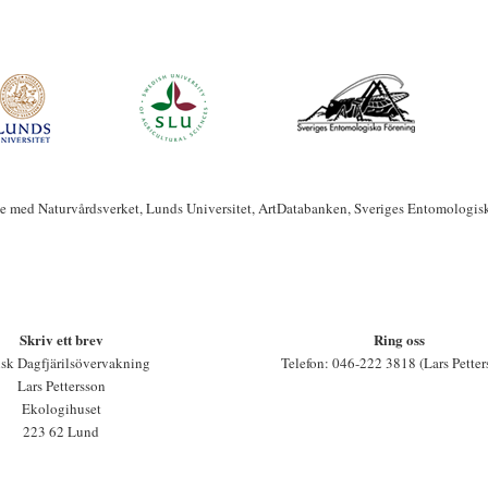
te med Naturvårdsverket, Lunds Universitet, ArtDatabanken, Sveriges Entomologis
Skriv ett brev
Ring oss
sk Dagfjärilsövervakning
Telefon: 046-222 3818 (Lars Petter
Lars Pettersson
Ekologihuset
223 62 Lund