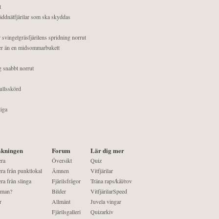
t
äddnätfjärilar som ska skyddas
 svingelgräsfjärilens spridning norrut
mer än en midsommarbukett
g snabbt norrut
ullsskörd
liga
kningen
Forum
Lär dig mer
era
Översikt
Quiz
ra från punktlokal
Ämnen
Vitfjärilar
ra från slinga
Fjärilsfrågor
Träna raps/kål/rov
 man?
Bilder
VitfjärilarSpeed
r
Allmänt
Juvela vingar
Fjärilsgalleri
Quizarkiv