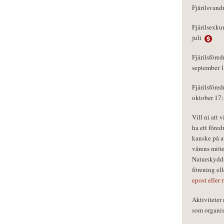
Fjärilsvand
Fjärilsexku
juli
Fjärilsföred
september 
Fjärilsföred
oktober 17
Vill ni att 
ha ett föred
kanske på a
vårens möte
Naturskydds
förening el
epost eller 
Aktivitete
som organisa