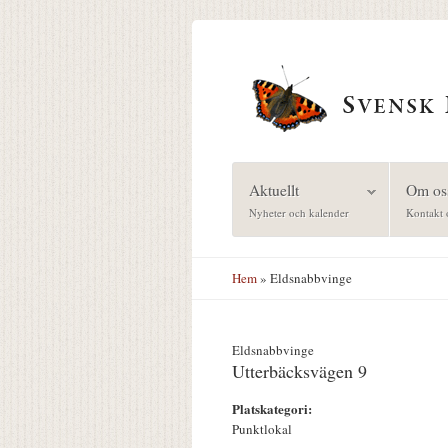
Hoppa till huvudinnehåll
Aktuellt
Om os
Nyheter och kalender
Kontakt 
Hem
» Eldsnabbvinge
Eldsnabbvinge
Utterbäcksvägen 9
Platskategori:
Punktlokal