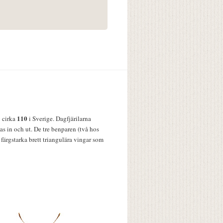
110
v cirka
i Sverige. Dagfjärilarna
s in och ut. De tre benparen (två hos
färgstarka brett triangulära vingar som