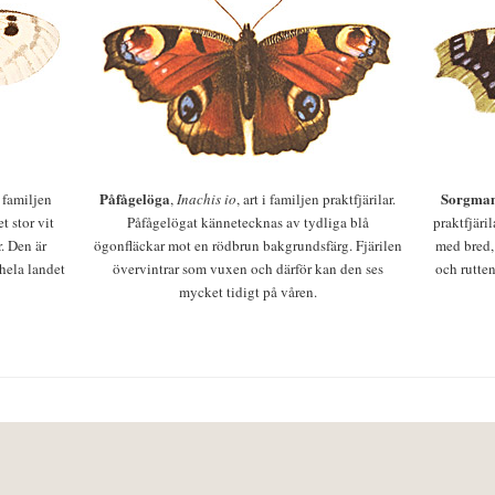
Påfågelöga
Sorgman
 i familjen
,
Inachis io
, art i familjen praktfjärilar.
t stor vit
Påfågelögat kännetecknas av tydliga blå
praktfjäri
r. Den är
ögonfläckar mot en rödbrun bakgrundsfärg. Fjärilen
med bred,
 hela landet
övervintrar som vuxen och därför kan den ses
och rutten
mycket tidigt på våren.