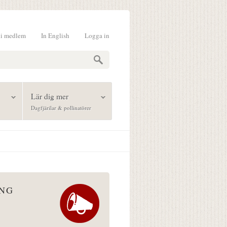
li medlem
In English
Logga in
formulär
Lär dig mer
Dagfjärilar & pollinatörer
ÅNG