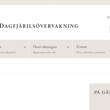
B
Sök
s
Övervakningen
Forum
och bakgrund
Rapportera eller sök
Visa, diskutera, artbestäm
PÅ G