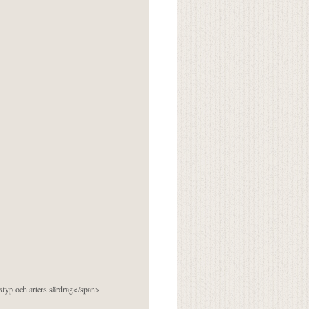
pstyp och arters särdrag</span>