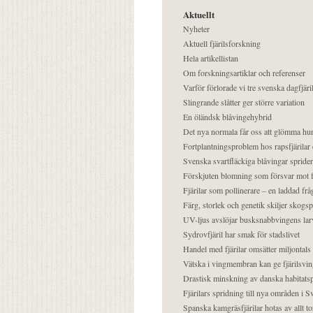
Aktuellt
Nyheter
Aktuell fjärilsforskning
Hela artikellistan
Om forskningsartiklar och referenser
Varför förlorade vi tre svenska dagfjäri
Slingrande slåtter ger större variation
En öländsk blåvingehybrid
Det nya normala får oss att glömma hur
Fortplantningsproblem hos rapsfjärilar 
Svenska svartfläckiga blåvingar sprider 
Förskjuten blomning som försvar mot fj
Fjärilar som pollinerare – en laddad frå
Färg, storlek och genetik skiljer skogs
UV-ljus avslöjar busksnabbvingens lar
Sydrovfjäril har smak för stadslivet
Handel med fjärilar omsätter miljontals 
Vätska i vingmembran kan ge fjärilsvin
Drastisk minskning av danska habitatsp
Fjärilars spridning till nya områden i
Spanska kamgräsfjärilar hotas av allt t