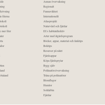
ide
Annan övervakning
ning
Regionalt
krivning
Faunaväkteri
e filerna
Internationellt
tokoll
Atlasprojekt
tokoll
Naturvård och fjärilar
 mer filer
EUs habitatdirektiv
aler
Arter med åtgärdsprogram
rta
Böcker, appar, material och länktips
idor
Boktips
Resurser på nätet
d
Fjärilsappar
Köpa fjärilsprylar
tten
Bygg själv
land
Pollinatörsövervakning
ötaland
Träna på pollinatörer
Blomflugor
Humlor
Solitärbin
Fjärilar