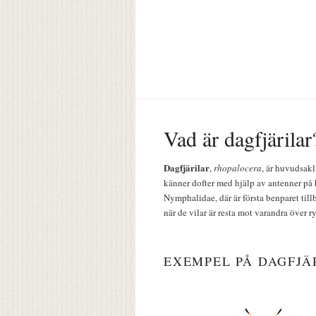
Vad är dagfjärilar
Dagfjärilar
,
rhopalocera
, är huvudsakl
känner dofter med hjälp av antenner på 
Nymphalidae, där är första benparet till
när de vilar är resta mot varandra över r
EXEMPEL PÅ DAGFJÄ