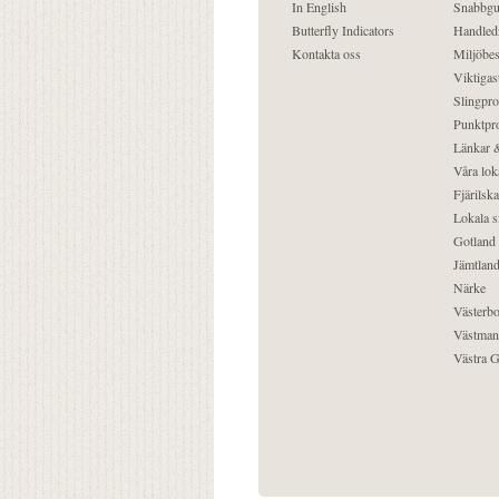
In English
Snabbgu
Butterfly Indicators
Handled
Kontakta oss
Miljöbes
Viktigast
Slingpro
Punktpro
Länkar &
Våra lok
Fjärilska
Lokala s
Gotland
Jämtlan
Närke
Västerbo
Västman
Västra G