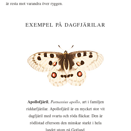
är resta mot varandra över ryggen.
EXEMPEL PÅ DAGFJÄRILAR
Apollofjäril
,
Parnassius apollo
, art i familjen
riddarfjärilar. Apollofjäril är en mycket stor vit
dagfjäril med svarta och röda fläckar. Den är
rödlistad eftersom den minskar starkt i hela
landet utom på Gotland.