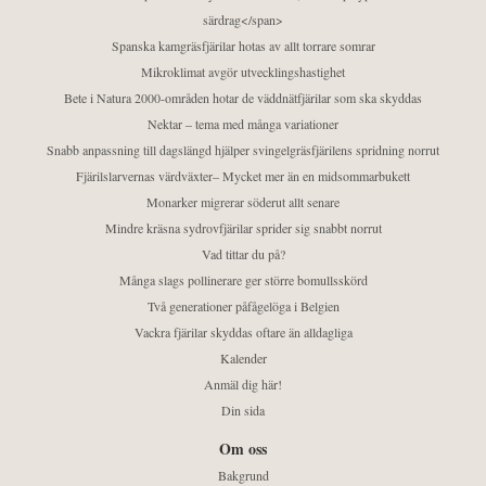
särdrag</span>
Spanska kamgräsfjärilar hotas av allt torrare somrar
Mikroklimat avgör utvecklingshastighet
Bete i Natura 2000-områden hotar de väddnätfjärilar som ska skyddas
Nektar – tema med många variationer
Snabb anpassning till dagslängd hjälper svingelgräsfjärilens spridning norrut
Fjärilslarvernas värdväxter– Mycket mer än en midsommarbukett
Monarker migrerar söderut allt senare
Mindre kräsna sydrovfjärilar sprider sig snabbt norrut
Vad tittar du på?
Många slags pollinerare ger större bomullsskörd
Två generationer påfågelöga i Belgien
Vackra fjärilar skyddas oftare än alldagliga
Kalender
Anmäl dig här!
Din sida
Om oss
Bakgrund