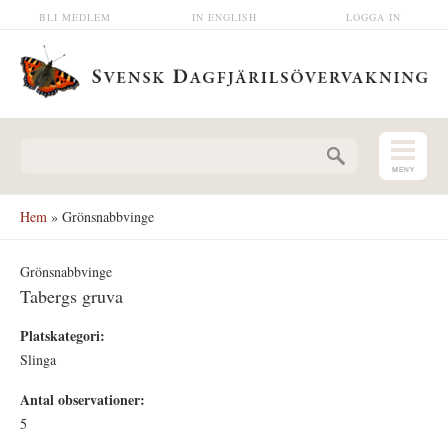
Hoppa till huvudinnehåll
BLI MEDLEM
IN ENGLISH
LOGGA IN
Sökformulär
Hem
» Grönsnabbvinge
Grönsnabbvinge
Tabergs gruva
Platskategori:
Slinga
Antal observationer:
5