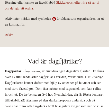
förening eller kanske en fågelklubb?
Skicka epost eller ring så ser vi
om det går att ordna.
Aktiviteter märkta med symbolen
är sådana som organisatören tar ut
en kostnad för.
Arkiv
Vad är dagfjärilar?
Dagfjärilar
,
rhopalocera
, är huvudsakligen dagaktiva fjärilar. Det finns
19 000
110
över
kända arter dagfjärilar i världen, varav cirka
i Sverige.
Dagfjärilarna känner dofter med hjälp av antenner på huvudet och ser
med stora facettögon. Dom äter nektar med sugsnabel, som kan rullas
in och ut. De tre benparen (två hos Nymphalidae, där är första benparet
tillbakabildat!) återfinns på den slanka kroppens undersida och på
ovansidan finns ofta färgstarka brett triangulära vingar som när de vilar