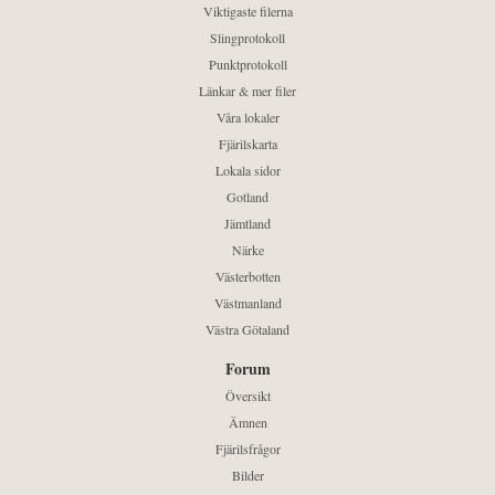
Viktigaste filerna
Slingprotokoll
Punktprotokoll
Länkar & mer filer
Våra lokaler
Fjärilskarta
Lokala sidor
Gotland
Jämtland
Närke
Västerbotten
Västmanland
Västra Götaland
Forum
Översikt
Ämnen
Fjärilsfrågor
Bilder