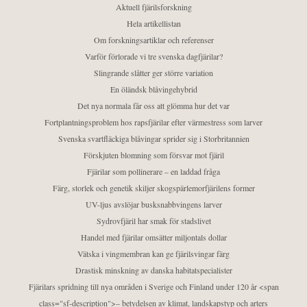
Aktuell fjärilsforskning
Hela artikellistan
Om forskningsartiklar och referenser
Varför förlorade vi tre svenska dagfjärilar?
Slingrande slåtter ger större variation
En öländsk blåvingehybrid
Det nya normala får oss att glömma hur det var
Fortplantningsproblem hos rapsfjärilar efter värmestress som larver
Svenska svartfläckiga blåvingar sprider sig i Storbritannien
Förskjuten blomning som försvar mot fjäril
Fjärilar som pollinerare – en laddad fråga
Färg, storlek och genetik skiljer skogspärlemorfjärilens former
UV-ljus avslöjar busksnabbvingens larver
Sydrovfjäril har smak för stadslivet
Handel med fjärilar omsätter miljontals dollar
Vätska i vingmembran kan ge fjärilsvingar färg
Drastisk minskning av danska habitatspecialister
Fjärilars spridning till nya områden i Sverige och Finland under 120 år <span
class="sf-description">– betydelsen av klimat, landskapstyp och arters