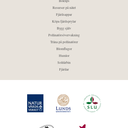
Boktips
Resurser på nätet
Fjärilsappar
Köpa fjärilsprylar
Bygg själv
Pollinatörsövervakning
Träna på pollinatörer
Blomflugor
Humlor
Solitärbin
Fjärilar