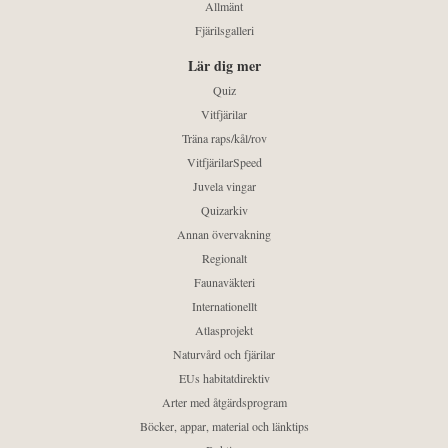
Allmänt
Fjärilsgalleri
Lär dig mer
Quiz
Vitfjärilar
Träna raps/kål/rov
VitfjärilarSpeed
Juvela vingar
Quizarkiv
Annan övervakning
Regionalt
Faunaväkteri
Internationellt
Atlasprojekt
Naturvård och fjärilar
EUs habitatdirektiv
Arter med åtgärdsprogram
Böcker, appar, material och länktips