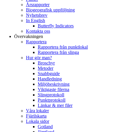
Årsrapporter
Biogeografisk uppföljning
Nyhetsbrev
In English
Butterfly Indicators
Kontakta oss
Övervakningen
Rapportera
Rapportera från punktlokal
Rapportera från slinga
Hur gör man?
Broschyr
Metoder
Snabbguide
Handledning
Miljöbeskrivning
Viktigaste filerna
Slingprotokoll
Punktprotokoll
Länkar & mer filer
Våra lokaler
Fjärilskarta
Lokala sidor
Gotland
Jämtland