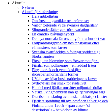
Aktuellt
Nyheter
Aktuell fjärilsforskning
Hela artikellistan
Om forskningsartiklar och referenser
Varför förlorade vi tre svenska dagfjärilar?
Slingrande slåtter ger större variation
En öländsk blåvingehybrid
Det nya normala får oss att glömma hur det var
Fortplantningsproblem hos rapsfjärilar efter
värmestress som larver
Svenska svartfläckiga blåvingar sprider sig i
Storbritannien
Förskjuten blomning som försvar mot fjäril
Fjärilar som pollinerare – en laddad fråga
Färg, storlek och genetik skiljer
skogspärlemorfjärilens former
UV-ljus avslöjar busksnabbvingens larver
Sydrovfjäril har smak för stadslivet
Handel med fjärilar omsätter miljontals dollar
Vätska i vingmembran kan ge fjärilsvingar färg
Drastisk minskning av danska habitatspecialister
Fjärilars spridning till nya områden i Sverige och
Finland under 120 år <span class="sf-
description">– betydelsen av klimat,