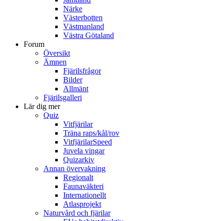
Närke
Västerbotten
Västmanland
Västra Götaland
Forum
Översikt
Ämnen
Fjärilsfrågor
Bilder
Allmänt
Fjärilsgalleri
Lär dig mer
Quiz
Vitfjärilar
Träna raps/kål/rov
VitfjärilarSpeed
Juvela vingar
Quizarkiv
Annan övervakning
Regionalt
Faunaväkteri
Internationellt
Atlasprojekt
Naturvård och fjärilar