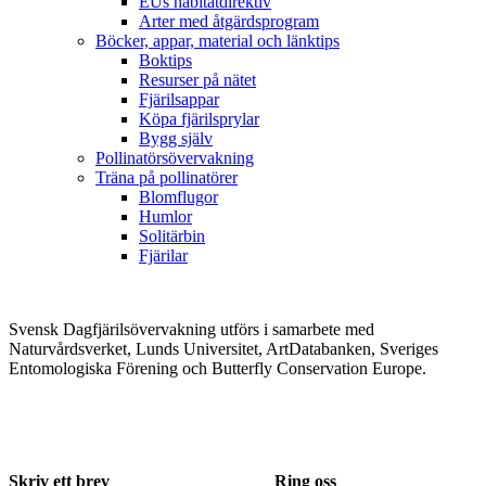
EUs habitatdirektiv
Arter med åtgärdsprogram
Böcker, appar, material och länktips
Boktips
Resurser på nätet
Fjärilsappar
Köpa fjärilsprylar
Bygg själv
Pollinatörsövervakning
Träna på pollinatörer
Blomflugor
Humlor
Solitärbin
Fjärilar
Svensk Dagfjärilsövervakning utförs i samarbete med
Naturvårdsverket, Lunds Universitet, ArtDatabanken, Sveriges
Entomologiska Förening och Butterfly Conservation Europe.
Skriv ett brev
Ring oss