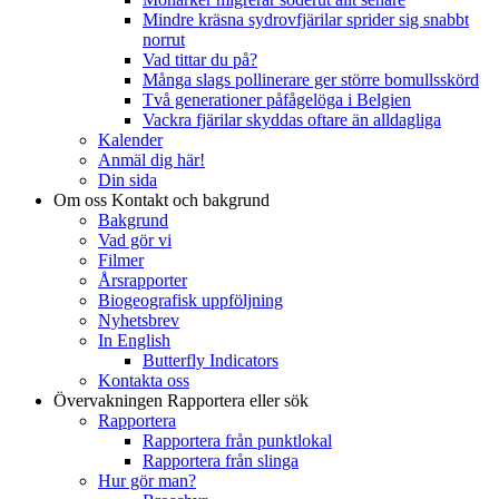
Mindre kräsna sydrovfjärilar sprider sig snabbt
norrut
Vad tittar du på?
Många slags pollinerare ger större bomullsskörd
Två generationer påfågelöga i Belgien
Vackra fjärilar skyddas oftare än alldagliga
Kalender
Anmäl dig här!
Din sida
Om oss
Kontakt och bakgrund
Bakgrund
Vad gör vi
Filmer
Årsrapporter
Biogeografisk uppföljning
Nyhetsbrev
In English
Butterfly Indicators
Kontakta oss
Övervakningen
Rapportera eller sök
Rapportera
Rapportera från punktlokal
Rapportera från slinga
Hur gör man?