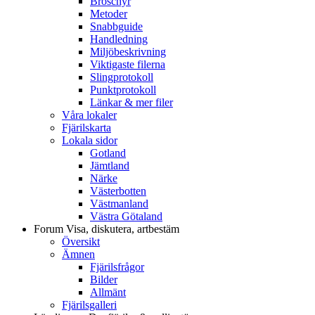
Broschyr
Metoder
Snabbguide
Handledning
Miljöbeskrivning
Viktigaste filerna
Slingprotokoll
Punktprotokoll
Länkar & mer filer
Våra lokaler
Fjärilskarta
Lokala sidor
Gotland
Jämtland
Närke
Västerbotten
Västmanland
Västra Götaland
Forum
Visa, diskutera, artbestäm
Översikt
Ämnen
Fjärilsfrågor
Bilder
Allmänt
Fjärilsgalleri