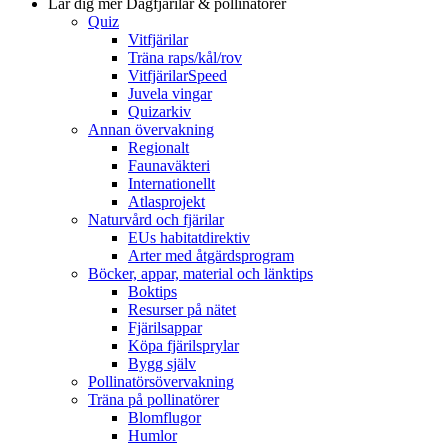
Lär dig mer
Dagfjärilar & pollinatörer
Quiz
Vitfjärilar
Träna raps/kål/rov
VitfjärilarSpeed
Juvela vingar
Quizarkiv
Annan övervakning
Regionalt
Faunaväkteri
Internationellt
Atlasprojekt
Naturvård och fjärilar
EUs habitatdirektiv
Arter med åtgärdsprogram
Böcker, appar, material och länktips
Boktips
Resurser på nätet
Fjärilsappar
Köpa fjärilsprylar
Bygg själv
Pollinatörsövervakning
Träna på pollinatörer
Blomflugor
Humlor