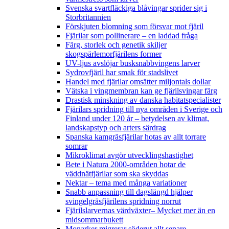
Svenska svartfläckiga blåvingar sprider sig i
Storbritannien
Förskjuten blomning som försvar mot fjäril
Fjärilar som pollinerare – en laddad fråga
Färg, storlek och genetik skiljer
skogspärlemorfjärilens former
UV-ljus avslöjar busksnabbvingens larver
Sydrovfjäril har smak för stadslivet
Handel med fjärilar omsätter miljontals dollar
Vätska i vingmembran kan ge fjärilsvingar färg
Drastisk minskning av danska habitatspecialister
Fjärilars spridning till nya områden i Sverige och
Finland under 120 år
– betydelsen av klimat,
landskapstyp och arters särdrag
Spanska kamgräsfjärilar hotas av allt torrare
somrar
Mikroklimat avgör utvecklingshastighet
Bete i Natura 2000-områden hotar de
väddnätfjärilar som ska skyddas
Nektar – tema med många variationer
Snabb anpassning till dagslängd hjälper
svingelgräsfjärilens spridning norrut
Fjärilslarvernas värdväxter– Mycket mer än en
midsommarbukett
Monarker migrerar söderut allt senare