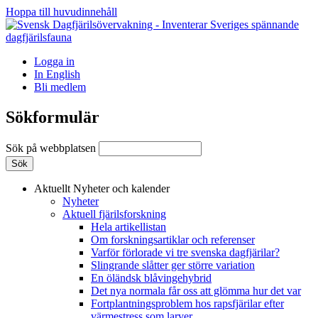
Hoppa till huvudinnehåll
Logga in
In English
Bli medlem
Sökformulär
Sök på webbplatsen
Aktuellt
Nyheter och kalender
Nyheter
Aktuell fjärilsforskning
Hela artikellistan
Om forskningsartiklar och referenser
Varför förlorade vi tre svenska dagfjärilar?
Slingrande slåtter ger större variation
En öländsk blåvingehybrid
Det nya normala får oss att glömma hur det var
Fortplantningsproblem hos rapsfjärilar efter
värmestress som larver