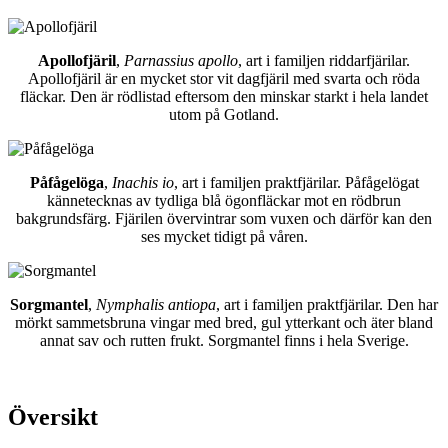
Apollofjäril
,
Parnassius apollo
, art i familjen riddarfjärilar.
Apollofjäril är en mycket stor vit dagfjäril med svarta och röda
fläckar. Den är rödlistad eftersom den minskar starkt i hela landet
utom på Gotland.
Påfågelöga
,
Inachis io
, art i familjen praktfjärilar. Påfågelögat
kännetecknas av tydliga blå ögonfläckar mot en rödbrun
bakgrundsfärg. Fjärilen övervintrar som vuxen och därför kan den
ses mycket tidigt på våren.
Sorgmantel
,
Nymphalis antiopa
, art i familjen praktfjärilar. Den har
mörkt sammetsbruna vingar med bred, gul ytterkant och äter bland
annat sav och rutten frukt. Sorgmantel finns i hela Sverige.
Översikt