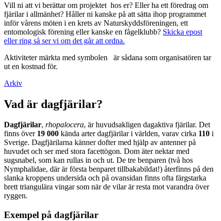
Vill ni att vi berättar om projektet hos er? Eller ha ett föredrag om
fjärilar i allmänhet? Håller ni kanske på att sätta ihop programmet
inför vårens möten i en krets av Naturskyddsföreningen, ett
entomologisk förening eller kanske en fågelklubb?
Skicka epost
eller ring så ser vi om det går att ordna.
Aktiviteter märkta med symbolen
är sådana som organisatören tar
ut en kostnad för.
Arkiv
Vad är dagfjärilar?
Dagfjärilar
,
rhopalocera
, är huvudsakligen dagaktiva fjärilar. Det
finns över
19 000
kända arter dagfjärilar i världen, varav cirka
110
i
Sverige. Dagfjärilarna känner dofter med hjälp av antenner på
huvudet och ser med stora facettögon. Dom äter nektar med
sugsnabel, som kan rullas in och ut. De tre benparen (två hos
Nymphalidae, där är första benparet tillbakabildat!) återfinns på den
slanka kroppens undersida och på ovansidan finns ofta färgstarka
brett triangulära vingar som när de vilar är resta mot varandra över
ryggen.
Exempel på dagfjärilar