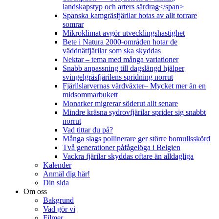
landskapstyp och arters särdrag</span>
Spanska kamgräsfjärilar hotas av allt torrare
somrar
Mikroklimat avgör utvecklingshastighet
Bete i Natura 2000-områden hotar de
väddnätfjärilar som ska skyddas
Nektar – tema med många variationer
Snabb anpassning till dagslängd hjälper
svingelgräsfjärilens spridning norrut
Fjärilslarvernas värdväxter– Mycket mer än en
midsommarbukett
Monarker migrerar söderut allt senare
Mindre kräsna sydrovfjärilar sprider sig snabbt
norrut
Vad tittar du på?
Många slags pollinerare ger större bomullsskörd
Två generationer påfågelöga i Belgien
Vackra fjärilar skyddas oftare än alldagliga
Kalender
Anmäl dig här!
Din sida
Om oss
Bakgrund
Vad gör vi
Filmer