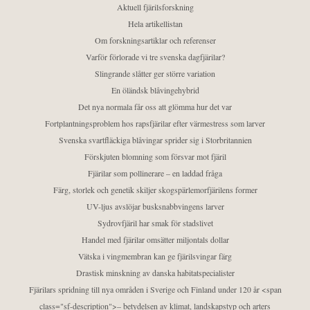
Aktuell fjärilsforskning
Hela artikellistan
Om forskningsartiklar och referenser
Varför förlorade vi tre svenska dagfjärilar?
Slingrande slåtter ger större variation
En öländsk blåvingehybrid
Det nya normala får oss att glömma hur det var
Fortplantningsproblem hos rapsfjärilar efter värmestress som larver
Svenska svartfläckiga blåvingar sprider sig i Storbritannien
Förskjuten blomning som försvar mot fjäril
Fjärilar som pollinerare – en laddad fråga
Färg, storlek och genetik skiljer skogspärlemorfjärilens former
UV-ljus avslöjar busksnabbvingens larver
Sydrovfjäril har smak för stadslivet
Handel med fjärilar omsätter miljontals dollar
Vätska i vingmembran kan ge fjärilsvingar färg
Drastisk minskning av danska habitatspecialister
Fjärilars spridning till nya områden i Sverige och Finland under 120 år <span
class="sf-description">– betydelsen av klimat, landskapstyp och arters