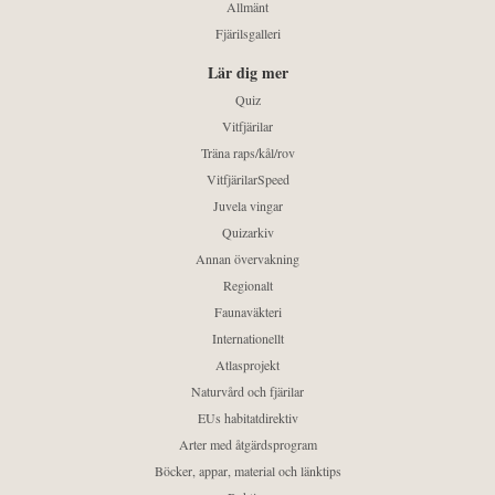
Allmänt
Fjärilsgalleri
Lär dig mer
Quiz
Vitfjärilar
Träna raps/kål/rov
VitfjärilarSpeed
Juvela vingar
Quizarkiv
Annan övervakning
Regionalt
Faunaväkteri
Internationellt
Atlasprojekt
Naturvård och fjärilar
EUs habitatdirektiv
Arter med åtgärdsprogram
Böcker, appar, material och länktips