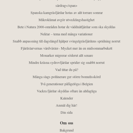
särdrag</span>
Spanska kamgräsfjärilar hotas av allt torrare somrar
Mikroklimat avgör utvecklingshastighet
Bete i Natura 2000-områden hotar de väddnätfjärilar som ska skyddas
Nektar – tema med många variationer
Snabb anpassning till dagslängd hjälper svingelgräsfjärilens spridning norrut
Fjärilslarvernas värdväxter– Mycket mer än en midsommarbukett
Monarker migrerar söderut allt senare
Mindre kräsna sydrovfjärilar sprider sig snabbt norrut
Vad tittar du på?
Många slags pollinerare ger större bomullsskörd
Två generationer påfågelöga i Belgien
Vackra fjärilar skyddas oftare än alldagliga
Kalender
Anmäl dig här!
Din sida
Om oss
Bakgrund