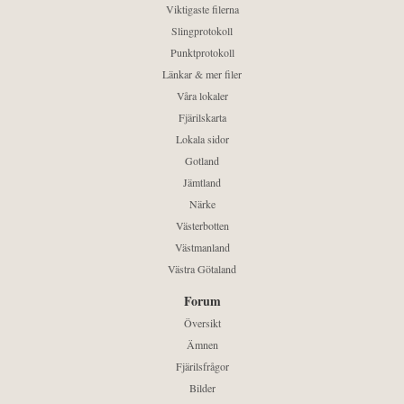
Viktigaste filerna
Slingprotokoll
Punktprotokoll
Länkar & mer filer
Våra lokaler
Fjärilskarta
Lokala sidor
Gotland
Jämtland
Närke
Västerbotten
Västmanland
Västra Götaland
Forum
Översikt
Ämnen
Fjärilsfrågor
Bilder