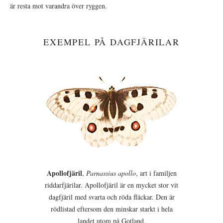
är resta mot varandra över ryggen.
EXEMPEL PÅ DAGFJÄRILAR
Apollofjäril
,
Parnassius apollo
, art i familjen
riddarfjärilar. Apollofjäril är en mycket stor vit
dagfjäril med svarta och röda fläckar. Den är
rödlistad eftersom den minskar starkt i hela
landet utom på Gotland.