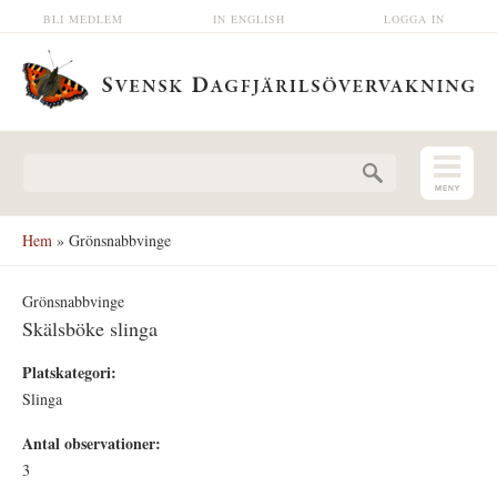
Hoppa till huvudinnehåll
BLI MEDLEM
IN ENGLISH
LOGGA IN
Sökformulär
Hem
» Grönsnabbvinge
Grönsnabbvinge
Skälsböke slinga
Platskategori:
Slinga
Antal observationer:
3