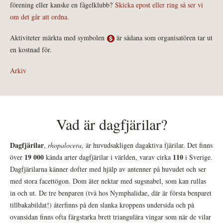
förening eller kanske en fågelklubb?
Skicka epost eller ring så ser vi
om det går att ordna.
Aktiviteter märkta med symbolen
är sådana som organisatören tar ut
en kostnad för.
Arkiv
Vad är dagfjärilar?
Dagfjärilar
,
rhopalocera
, är huvudsakligen dagaktiva fjärilar. Det finns
19 000
110
över
kända arter dagfjärilar i världen, varav cirka
i Sverige.
Dagfjärilarna känner dofter med hjälp av antenner på huvudet och ser
med stora facettögon. Dom äter nektar med sugsnabel, som kan rullas
in och ut. De tre benparen (två hos Nymphalidae, där är första benparet
tillbakabildat!) återfinns på den slanka kroppens undersida och på
ovansidan finns ofta färgstarka brett triangulära vingar som när de vilar