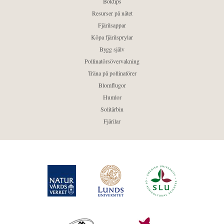
Boktips
Resurser på nätet
Fjärilsappar
Köpa fjärilsprylar
Bygg själv
Pollinatörsövervakning
Träna på pollinatörer
Blomflugor
Humlor
Solitärbin
Fjärilar