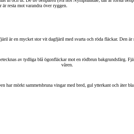
as in och ut. De tre benparen (två hos Nymphalidae, där är första benpa
ar är resta mot varandra över ryggen.
lofjäril är en mycket stor vit dagfjäril med svarta och röda fläckar. Den 
kännetecknas av tydliga blå ögonfläckar mot en rödbrun bakgrundsfärg. Fj
våren.
r. Den har mörkt sammetsbruna vingar med bred, gul ytterkant och äter bla