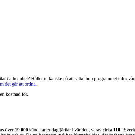
järilar i allmänhet? Håller ni kanske på att sätta ihop programmet inför 
om det går att ordna.
en kostnad för.
nns över
19 000
kända arter dagfjärilar i världen, varav cirka
110
i Sveri