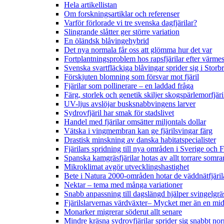
Hela artikellistan
Om forskningsartiklar och referenser
Varför förlorade vi tre svenska dagfjärilar?
Slingrande slåtter ger större variation
En öländsk blåvingehybrid
Det nya normala får oss att glömma hur det var
Fortplantningsproblem hos rapsfjärilar efter värmes
Svenska svartfläckiga blåvingar sprider sig i Storb
Förskjuten blomning som försvar mot fjäril
Fjärilar som pollinerare – en laddad fråga
Färg, storlek och genetik skiljer skogspärlemorfjär
UV-ljus avslöjar busksnabbvingens larver
Sydrovfjäril har smak för stadslivet
Handel med fjärilar omsätter miljontals dollar
Vätska i vingmembran kan ge fjärilsvingar färg
Drastisk minskning av danska habitatspecialister
Fjärilars spridning till nya områden i Sverige och
Spanska kamgräsfjärilar hotas av allt torrare somra
Mikroklimat avgör utvecklingshastighet
Bete i Natura 2000-områden hotar de väddnätfjäri
Nektar – tema med många variationer
Snabb anpassning till dagslängd hjälper svingelgräs
Fjärilslarvernas värdväxter– Mycket mer än en m
Monarker migrerar söderut allt senare
Mindre kräsna sydrovfjärilar sprider sig snabbt nor