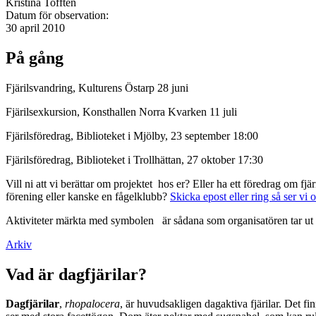
Kristina Tofftén
Datum för observation:
30 april 2010
På gång
Fjärilsvandring, Kulturens Östarp 28 juni
Fjärilsexkursion, Konsthallen Norra Kvarken 11 juli
Fjärilsföredrag, Biblioteket i Mjölby, 23 september 18:00
Fjärilsföredrag, Biblioteket i Trollhättan, 27 oktober 17:30
Vill ni att vi berättar om projektet hos er? Eller ha ett föredrag om f
förening eller kanske en fågelklubb?
Skicka epost eller ring så ser vi 
Aktiviteter märkta med symbolen
är sådana som organisatören tar ut 
Arkiv
Vad är dagfjärilar?
Dagfjärilar
,
rhopalocera
, är huvudsakligen dagaktiva fjärilar. Det fi