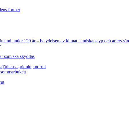
ilens former
 Finland under 120 år
– betydelsen av klimat, landskapstyp och arters sär
r
lar som ska skyddas
fjärilens spridning norrut
idsommarbukett
rut