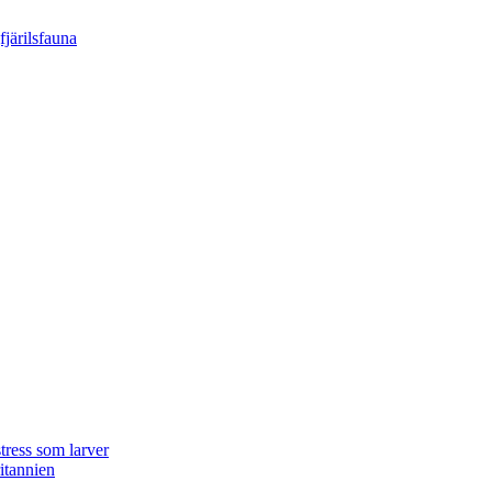
tress som larver
ritannien