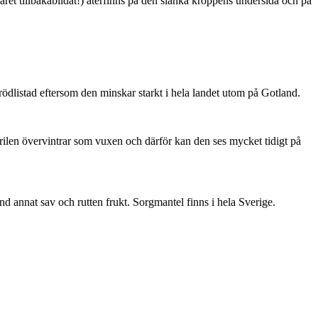
ret tillbakabildat!) återfinns på den slanka kroppens undersida och på
är rödlistad eftersom den minskar starkt i hela landet utom på Gotland.
ärilen övervintrar som vuxen och därför kan den ses mycket tidigt på
nd annat sav och rutten frukt. Sorgmantel finns i hela Sverige.