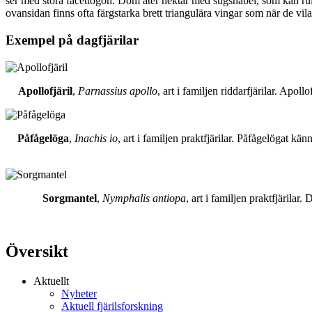
ser med stora facettögon. Dom äter nektar med sugsnabel, som kan rull
ovansidan finns ofta färgstarka brett triangulära vingar som när de vil
Exempel på dagfjärilar
Apollofjäril
,
Parnassius apollo
, art i familjen riddarfjärilar. Apol
Påfågelöga
,
Inachis io
, art i familjen praktfjärilar. Påfågelögat 
Sorgmantel
,
Nymphalis antiopa
, art i familjen praktfjärila
Översikt
Aktuellt
Nyheter
Aktuell fjärilsforskning