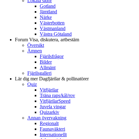
Lokala sidor
Gotland
Jämtland
Närke
Västerbotten
Västmanland
Västra Götaland
Forum
Visa, diskutera, artbestäm
Översikt
Ämnen
Fjärilsfrågor
Bilder
Allmänt
Fjärilsgalleri
Lär dig mer
Dagfjärilar & pollinatörer
Quiz
Vitfjärilar
Träna raps/kål/rov
VitfjärilarSpeed
Juvela vingar
Quizarkiv
Annan övervakning
Regionalt
Faunaväkteri
Internationellt