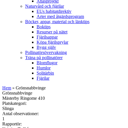
Atlasprojekt
Naturvård och fjärilar
EUs habitatdirektiv
Arter med åtgärdsprogram
Böcker, appar, material och länktips
Boktips
Resurser på nätet
Fjärilsappar
Köpa fjärilsprylar
Bygg själv
Pollinatörsövervakning
Träna på pollinatörer
Blomflugor
Humlor
Solitärbin
Fjärilar
Hem
» Grönsnabbvinge
Grönsnabbvinge
Mästerby Ringome 410
Platskategori:
Slinga
Antal observationer:
1
Rapportör: