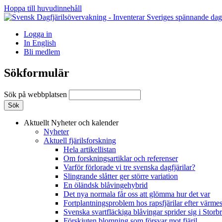
Hoppa till huvudinnehåll
Logga in
In English
Bli medlem
Sökformulär
Sök på webbplatsen
Aktuellt
Nyheter och kalender
Nyheter
Aktuell fjärilsforskning
Hela artikellistan
Om forskningsartiklar och referenser
Varför förlorade vi tre svenska dagfjärilar?
Slingrande slåtter ger större variation
En öländsk blåvingehybrid
Det nya normala får oss att glömma hur det var
Fortplantningsproblem hos rapsfjärilar efter värmes
Svenska svartfläckiga blåvingar sprider sig i Storb
Förskjuten blomning som försvar mot fjäril