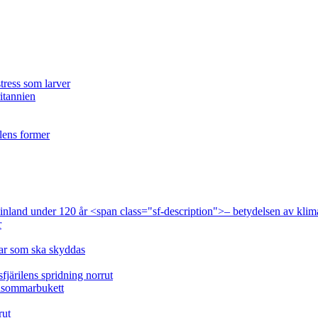
tress som larver
ritannien
ilens former
 Finland under 120 år <span class="sf-description">– betydelsen av klim
r
lar som ska skyddas
fjärilens spridning norrut
idsommarbukett
rut