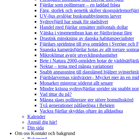
Fjärilar som pollinerare – en laddad fråga
Färg, storlek och genetik skiljer skogspärlemorfjär
UV-ljus avslöjar busksnabbvingens larver
Sydrovfjäril har smak för stadslivet
Handel med fjärilar omsätter miljontals dollar
Vätska i vingmembran kan ge fjärilsvingar färg
Drastisk minskning av danska habitatspecialister
Fjärilars spridning till nya områden i Sverige och
Spanska kamgräsfjärilar hotas av allt torrare somra
Mikroklimat avgör utvecklingshastighet
Bete i Natura 2000-områden hotar de väddnätfjäri
Nektar – tema med många variationer
Snabb anpassning till dagslängd hjälper svingelgräs
Fjärilslarvernas värdväxter– Mycket mer än en m
Monarker migrerar söderut allt senare
Mindre kräsna sydrovfjärilar sprider sig snabbt nor
Vad tittar du på?
Många slags pollinerare ger större bomullsskörd
Två generationer påfågelöga i Belgien
Vackra fjärilar skyddas oftare än alldagliga
Kalender
Anmäl dig här!
Din sida
Om oss
Kontakt och bakgrund
Bakgrund