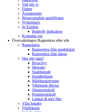
Vad gör vi
Filmer
Årsrapporter
Biogeografisk uppföljning
Nyhetsbrev
In English
Butterfly Indicators
Kontakta oss
Övervakningen
Rapportera eller sök
Rapportera
Rapportera från punktlokal
Rapportera från slinga
Hur gör man?
Broschyr
Metoder
Snabbguide
Handledning
Miljöbeskrivning
Viktigaste filerna
Slingprotokoll
Punktprotokoll
Länkar & mer filer
Våra lokaler
Fjärilskarta