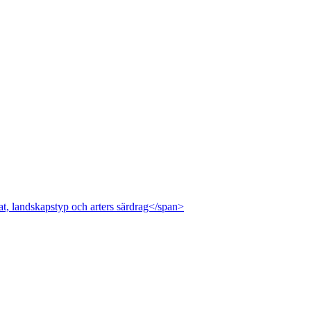
at, landskapstyp och arters särdrag</span>