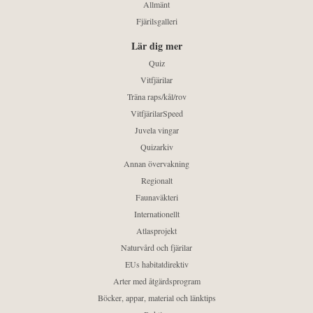
Allmänt
Fjärilsgalleri
Lär dig mer
Quiz
Vitfjärilar
Träna raps/kål/rov
VitfjärilarSpeed
Juvela vingar
Quizarkiv
Annan övervakning
Regionalt
Faunaväkteri
Internationellt
Atlasprojekt
Naturvård och fjärilar
EUs habitatdirektiv
Arter med åtgärdsprogram
Böcker, appar, material och länktips