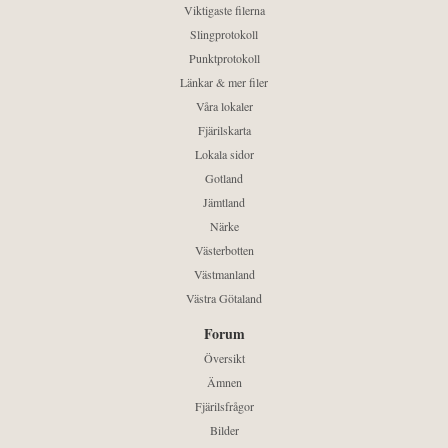
Viktigaste filerna
Slingprotokoll
Punktprotokoll
Länkar & mer filer
Våra lokaler
Fjärilskarta
Lokala sidor
Gotland
Jämtland
Närke
Västerbotten
Västmanland
Västra Götaland
Forum
Översikt
Ämnen
Fjärilsfrågor
Bilder