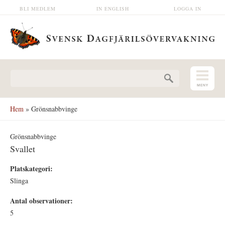
Hoppa till huvudinnehåll
BLI MEDLEM
IN ENGLISH
LOGGA IN
Sökformulär
Hem
» Grönsnabbvinge
Grönsnabbvinge
Svallet
Platskategori:
Slinga
Antal observationer:
5