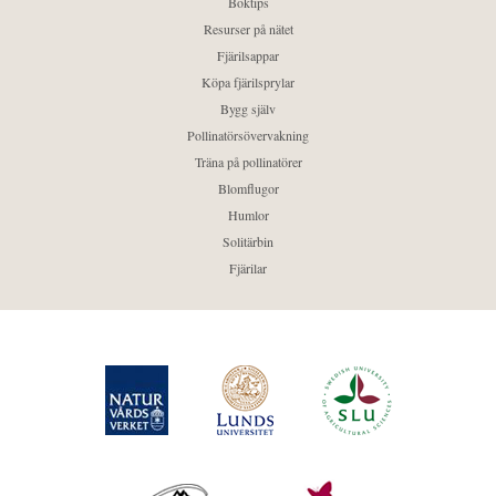
Boktips
Resurser på nätet
Fjärilsappar
Köpa fjärilsprylar
Bygg själv
Pollinatörsövervakning
Träna på pollinatörer
Blomflugor
Humlor
Solitärbin
Fjärilar