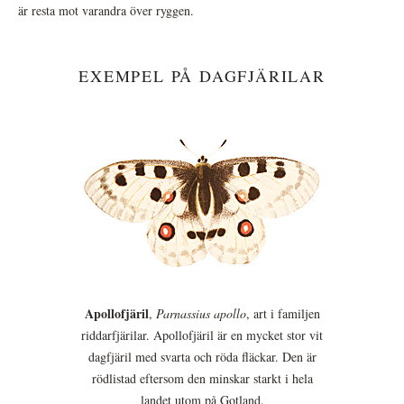
är resta mot varandra över ryggen.
EXEMPEL PÅ DAGFJÄRILAR
Apollofjäril
,
Parnassius apollo
, art i familjen
riddarfjärilar. Apollofjäril är en mycket stor vit
dagfjäril med svarta och röda fläckar. Den är
rödlistad eftersom den minskar starkt i hela
landet utom på Gotland.