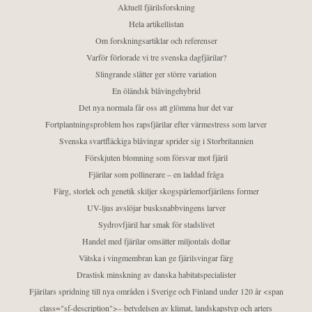
Aktuell fjärilsforskning
Hela artikellistan
Om forskningsartiklar och referenser
Varför förlorade vi tre svenska dagfjärilar?
Slingrande slåtter ger större variation
En öländsk blåvingehybrid
Det nya normala får oss att glömma hur det var
Fortplantningsproblem hos rapsfjärilar efter värmestress som larver
Svenska svartfläckiga blåvingar sprider sig i Storbritannien
Förskjuten blomning som försvar mot fjäril
Fjärilar som pollinerare – en laddad fråga
Färg, storlek och genetik skiljer skogspärlemorfjärilens former
UV-ljus avslöjar busksnabbvingens larver
Sydrovfjäril har smak för stadslivet
Handel med fjärilar omsätter miljontals dollar
Vätska i vingmembran kan ge fjärilsvingar färg
Drastisk minskning av danska habitatspecialister
Fjärilars spridning till nya områden i Sverige och Finland under 120 år <span
class="sf-description">– betydelsen av klimat, landskapstyp och arters