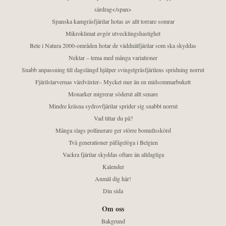
särdrag</span>
Spanska kamgräsfjärilar hotas av allt torrare somrar
Mikroklimat avgör utvecklingshastighet
Bete i Natura 2000-områden hotar de väddnätfjärilar som ska skyddas
Nektar – tema med många variationer
Snabb anpassning till dagslängd hjälper svingelgräsfjärilens spridning norrut
Fjärilslarvernas värdväxter– Mycket mer än en midsommarbukett
Monarker migrerar söderut allt senare
Mindre kräsna sydrovfjärilar sprider sig snabbt norrut
Vad tittar du på?
Många slags pollinerare ger större bomullsskörd
Två generationer påfågelöga i Belgien
Vackra fjärilar skyddas oftare än alldagliga
Kalender
Anmäl dig här!
Din sida
Om oss
Bakgrund