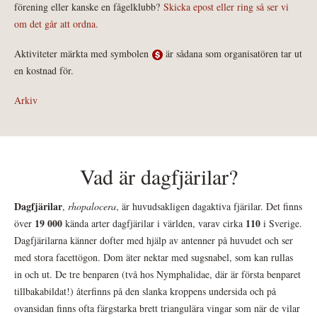
förening eller kanske en fågelklubb?
Skicka epost eller ring så ser vi
om det går att ordna.
Aktiviteter märkta med symbolen
är sådana som organisatören tar ut
en kostnad för.
Arkiv
Vad är dagfjärilar?
Dagfjärilar
,
rhopalocera
, är huvudsakligen dagaktiva fjärilar. Det finns
19 000
110
över
kända arter dagfjärilar i världen, varav cirka
i Sverige.
Dagfjärilarna känner dofter med hjälp av antenner på huvudet och ser
med stora facettögon. Dom äter nektar med sugsnabel, som kan rullas
in och ut. De tre benparen (två hos Nymphalidae, där är första benparet
tillbakabildat!) återfinns på den slanka kroppens undersida och på
ovansidan finns ofta färgstarka brett triangulära vingar som när de vilar