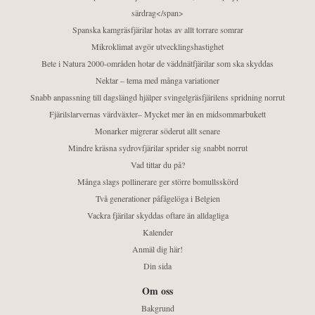
särdrag</span>
Spanska kamgräsfjärilar hotas av allt torrare somrar
Mikroklimat avgör utvecklingshastighet
Bete i Natura 2000-områden hotar de väddnätfjärilar som ska skyddas
Nektar – tema med många variationer
Snabb anpassning till dagslängd hjälper svingelgräsfjärilens spridning norrut
Fjärilslarvernas värdväxter– Mycket mer än en midsommarbukett
Monarker migrerar söderut allt senare
Mindre kräsna sydrovfjärilar sprider sig snabbt norrut
Vad tittar du på?
Många slags pollinerare ger större bomullsskörd
Två generationer påfågelöga i Belgien
Vackra fjärilar skyddas oftare än alldagliga
Kalender
Anmäl dig här!
Din sida
Om oss
Bakgrund