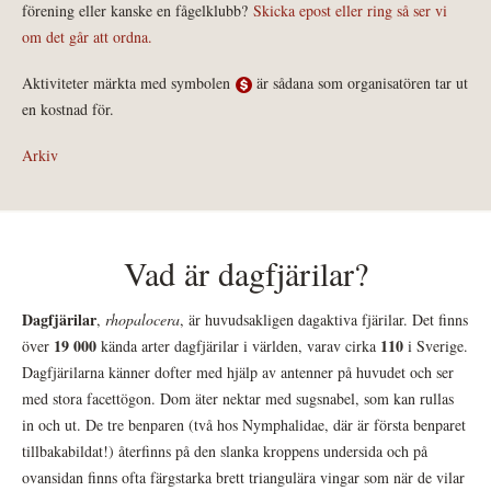
förening eller kanske en fågelklubb?
Skicka epost eller ring så ser vi
om det går att ordna.
Aktiviteter märkta med symbolen
är sådana som organisatören tar ut
en kostnad för.
Arkiv
Vad är dagfjärilar?
Dagfjärilar
,
rhopalocera
, är huvudsakligen dagaktiva fjärilar. Det finns
19 000
110
över
kända arter dagfjärilar i världen, varav cirka
i Sverige.
Dagfjärilarna känner dofter med hjälp av antenner på huvudet och ser
med stora facettögon. Dom äter nektar med sugsnabel, som kan rullas
in och ut. De tre benparen (två hos Nymphalidae, där är första benparet
tillbakabildat!) återfinns på den slanka kroppens undersida och på
ovansidan finns ofta färgstarka brett triangulära vingar som när de vilar