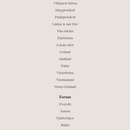
Viktigaste filerna
Slingprotokoll
Punktprotokoll
Länkar & mer filer
Våra lokaler
Fjärilskarta
Lokala sidor
Gotland
Jämtland
Närke
Västerbotten
Västmanland
Västra Götaland
Forum
Översikt
Ämnen
Fjärilsfrågor
Bilder