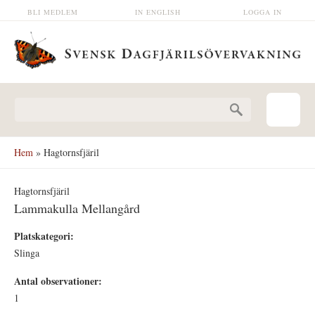
Hoppa till huvudinnehåll
BLI MEDLEM
IN ENGLISH
LOGGA IN
Sökformulär
Hem
» Hagtornsfjäril
Hagtornsfjäril
Lammakulla Mellangård
Platskategori:
Slinga
Antal observationer:
1