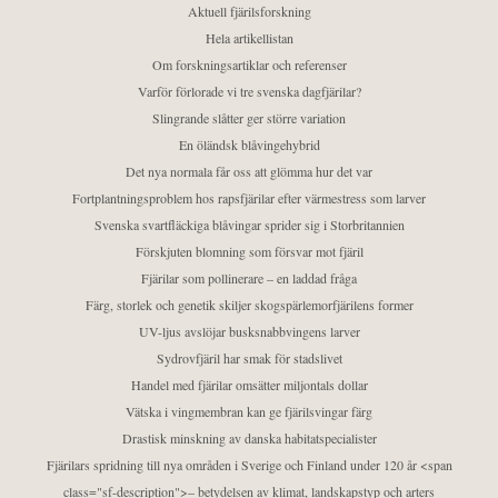
Aktuell fjärilsforskning
Hela artikellistan
Om forskningsartiklar och referenser
Varför förlorade vi tre svenska dagfjärilar?
Slingrande slåtter ger större variation
En öländsk blåvingehybrid
Det nya normala får oss att glömma hur det var
Fortplantningsproblem hos rapsfjärilar efter värmestress som larver
Svenska svartfläckiga blåvingar sprider sig i Storbritannien
Förskjuten blomning som försvar mot fjäril
Fjärilar som pollinerare – en laddad fråga
Färg, storlek och genetik skiljer skogspärlemorfjärilens former
UV-ljus avslöjar busksnabbvingens larver
Sydrovfjäril har smak för stadslivet
Handel med fjärilar omsätter miljontals dollar
Vätska i vingmembran kan ge fjärilsvingar färg
Drastisk minskning av danska habitatspecialister
Fjärilars spridning till nya områden i Sverige och Finland under 120 år <span
class="sf-description">– betydelsen av klimat, landskapstyp och arters