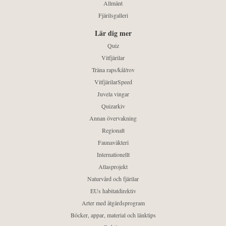
Allmänt
Fjärilsgalleri
Lär dig mer
Quiz
Vitfjärilar
Träna raps/kål/rov
VitfjärilarSpeed
Juvela vingar
Quizarkiv
Annan övervakning
Regionalt
Faunaväkteri
Internationellt
Atlasprojekt
Naturvård och fjärilar
EUs habitatdirektiv
Arter med åtgärdsprogram
Böcker, appar, material och länktips