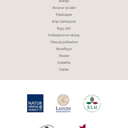
Boktips
Resurser på nätet
Fjärilsappar
Köpa fjärilsprylar
Bygg själv
Pollinatörsövervakning
Träna på pollinatörer
Blomflugor
Humlor
Solitärbin
Fjärilar