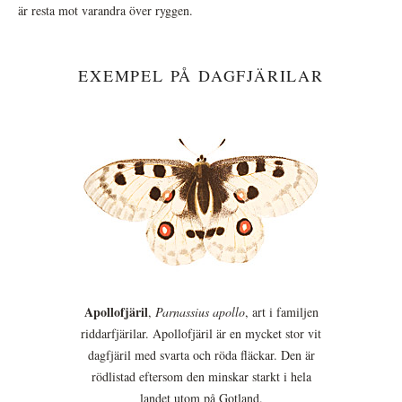
är resta mot varandra över ryggen.
EXEMPEL PÅ DAGFJÄRILAR
Apollofjäril
,
Parnassius apollo
, art i familjen
riddarfjärilar. Apollofjäril är en mycket stor vit
dagfjäril med svarta och röda fläckar. Den är
rödlistad eftersom den minskar starkt i hela
landet utom på Gotland.