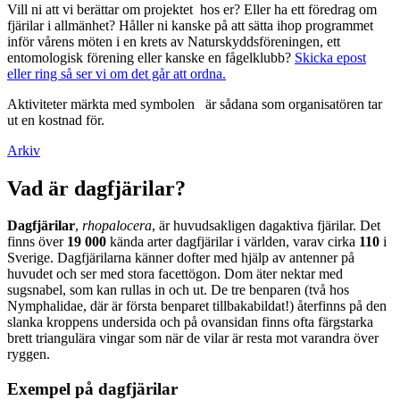
Vill ni att vi berättar om projektet hos er? Eller ha ett föredrag om
fjärilar i allmänhet? Håller ni kanske på att sätta ihop programmet
inför vårens möten i en krets av Naturskyddsföreningen, ett
entomologisk förening eller kanske en fågelklubb?
Skicka epost
eller ring så ser vi om det går att ordna.
Aktiviteter märkta med symbolen
är sådana som organisatören tar
ut en kostnad för.
Arkiv
Vad är dagfjärilar?
Dagfjärilar
,
rhopalocera
, är huvudsakligen dagaktiva fjärilar. Det
finns över
19 000
kända arter dagfjärilar i världen, varav cirka
110
i
Sverige. Dagfjärilarna känner dofter med hjälp av antenner på
huvudet och ser med stora facettögon. Dom äter nektar med
sugsnabel, som kan rullas in och ut. De tre benparen (två hos
Nymphalidae, där är första benparet tillbakabildat!) återfinns på den
slanka kroppens undersida och på ovansidan finns ofta färgstarka
brett triangulära vingar som när de vilar är resta mot varandra över
ryggen.
Exempel på dagfjärilar