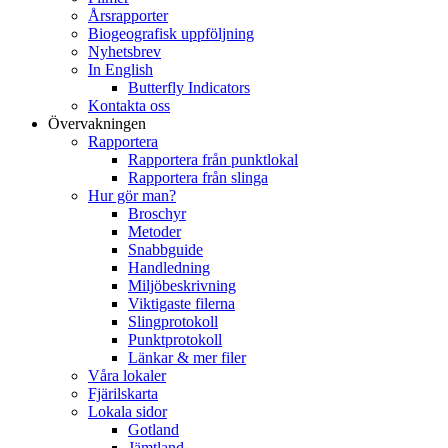
Årsrapporter
Biogeografisk uppföljning
Nyhetsbrev
In English
Butterfly Indicators
Kontakta oss
Övervakningen
Rapportera
Rapportera från punktlokal
Rapportera från slinga
Hur gör man?
Broschyr
Metoder
Snabbguide
Handledning
Miljöbeskrivning
Viktigaste filerna
Slingprotokoll
Punktprotokoll
Länkar & mer filer
Våra lokaler
Fjärilskarta
Lokala sidor
Gotland
Jämtland