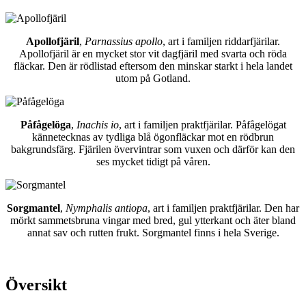
Apollofjäril
,
Parnassius apollo
, art i familjen riddarfjärilar.
Apollofjäril är en mycket stor vit dagfjäril med svarta och röda
fläckar. Den är rödlistad eftersom den minskar starkt i hela landet
utom på Gotland.
Påfågelöga
,
Inachis io
, art i familjen praktfjärilar. Påfågelögat
kännetecknas av tydliga blå ögonfläckar mot en rödbrun
bakgrundsfärg. Fjärilen övervintrar som vuxen och därför kan den
ses mycket tidigt på våren.
Sorgmantel
,
Nymphalis antiopa
, art i familjen praktfjärilar. Den har
mörkt sammetsbruna vingar med bred, gul ytterkant och äter bland
annat sav och rutten frukt. Sorgmantel finns i hela Sverige.
Översikt