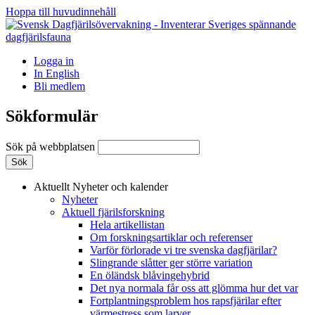
Hoppa till huvudinnehåll
Logga in
In English
Bli medlem
Sökformulär
Sök på webbplatsen
Aktuellt
Nyheter och kalender
Nyheter
Aktuell fjärilsforskning
Hela artikellistan
Om forskningsartiklar och referenser
Varför förlorade vi tre svenska dagfjärilar?
Slingrande slåtter ger större variation
En öländsk blåvingehybrid
Det nya normala får oss att glömma hur det var
Fortplantningsproblem hos rapsfjärilar efter
värmestress som larver