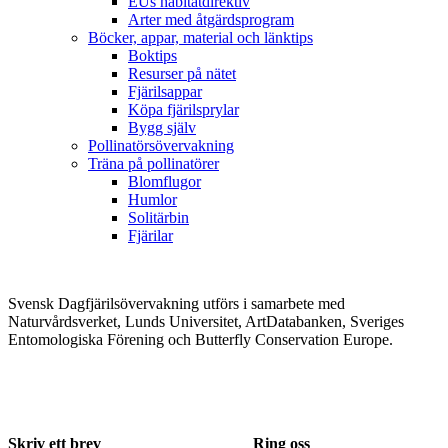
EUs habitatdirektiv
Arter med åtgärdsprogram
Böcker, appar, material och länktips
Boktips
Resurser på nätet
Fjärilsappar
Köpa fjärilsprylar
Bygg själv
Pollinatörsövervakning
Träna på pollinatörer
Blomflugor
Humlor
Solitärbin
Fjärilar
Svensk Dagfjärilsövervakning utförs i samarbete med
Naturvårdsverket, Lunds Universitet, ArtDatabanken, Sveriges
Entomologiska Förening och Butterfly Conservation Europe.
Skriv ett brev
Ring oss