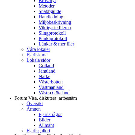
Broschyr
Metoder
Snabbguide
Handledning
Miljöbeskrivning
Viktigaste filerna
Slingprotokoll
Punktprotokoll
Länkar & mer filer
Våra lokaler
Fjärilskarta
Lokala sidor
Gotland
Jämtland
Närke
Västerbotten
Västmanland
Västra Götaland
Forum
Visa, diskutera, artbestäm
Översikt
Ämnen
Fjärilsfrågor
Bilder
Allmänt
Fjärilsgalleri