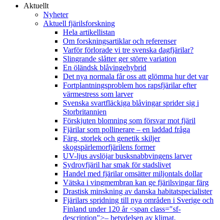
Aktuellt
Nyheter
Aktuell fjärilsforskning
Hela artikellistan
Om forskningsartiklar och referenser
Varför förlorade vi tre svenska dagfjärilar?
Slingrande slåtter ger större variation
En öländsk blåvingehybrid
Det nya normala får oss att glömma hur det var
Fortplantningsproblem hos rapsfjärilar efter
värmestress som larver
Svenska svartfläckiga blåvingar sprider sig i
Storbritannien
Förskjuten blomning som försvar mot fjäril
Fjärilar som pollinerare – en laddad fråga
Färg, storlek och genetik skiljer
skogspärlemorfjärilens former
UV-ljus avslöjar busksnabbvingens larver
Sydrovfjäril har smak för stadslivet
Handel med fjärilar omsätter miljontals dollar
Vätska i vingmembran kan ge fjärilsvingar färg
Drastisk minskning av danska habitatspecialister
Fjärilars spridning till nya områden i Sverige och
Finland under 120 år <span class="sf-
description">– betydelsen av klimat,