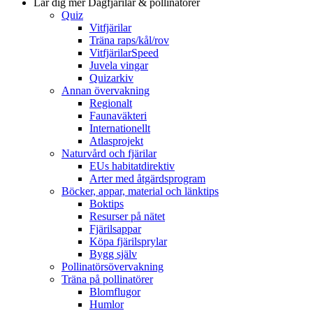
Lär dig mer
Dagfjärilar & pollinatörer
Quiz
Vitfjärilar
Träna raps/kål/rov
VitfjärilarSpeed
Juvela vingar
Quizarkiv
Annan övervakning
Regionalt
Faunaväkteri
Internationellt
Atlasprojekt
Naturvård och fjärilar
EUs habitatdirektiv
Arter med åtgärdsprogram
Böcker, appar, material och länktips
Boktips
Resurser på nätet
Fjärilsappar
Köpa fjärilsprylar
Bygg själv
Pollinatörsövervakning
Träna på pollinatörer
Blomflugor
Humlor