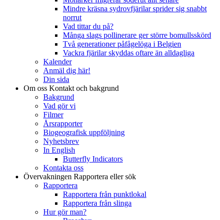
Mindre kräsna sydrovfjärilar sprider sig snabbt
norrut
Vad tittar du på?
Många slags pollinerare ger större bomullsskörd
Två generationer påfågelöga i Belgien
Vackra fjärilar skyddas oftare än alldagliga
Kalender
Anmäl dig här!
Din sida
Om oss
Kontakt och bakgrund
Bakgrund
Vad gör vi
Filmer
Årsrapporter
Biogeografisk uppföljning
Nyhetsbrev
In English
Butterfly Indicators
Kontakta oss
Övervakningen
Rapportera eller sök
Rapportera
Rapportera från punktlokal
Rapportera från slinga
Hur gör man?