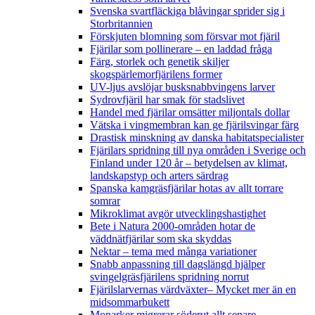
Svenska svartfläckiga blåvingar sprider sig i
Storbritannien
Förskjuten blomning som försvar mot fjäril
Fjärilar som pollinerare – en laddad fråga
Färg, storlek och genetik skiljer
skogspärlemorfjärilens former
UV-ljus avslöjar busksnabbvingens larver
Sydrovfjäril har smak för stadslivet
Handel med fjärilar omsätter miljontals dollar
Vätska i vingmembran kan ge fjärilsvingar färg
Drastisk minskning av danska habitatspecialister
Fjärilars spridning till nya områden i Sverige och
Finland under 120 år
– betydelsen av klimat,
landskapstyp och arters särdrag
Spanska kamgräsfjärilar hotas av allt torrare
somrar
Mikroklimat avgör utvecklingshastighet
Bete i Natura 2000-områden hotar de
väddnätfjärilar som ska skyddas
Nektar – tema med många variationer
Snabb anpassning till dagslängd hjälper
svingelgräsfjärilens spridning norrut
Fjärilslarvernas värdväxter– Mycket mer än en
midsommarbukett
Monarker migrerar söderut allt senare