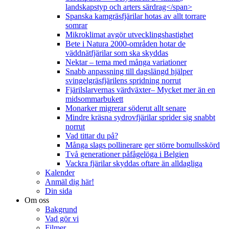
landskapstyp och arters särdrag</span>
Spanska kamgräsfjärilar hotas av allt torrare
somrar
Mikroklimat avgör utvecklingshastighet
Bete i Natura 2000-områden hotar de
väddnätfjärilar som ska skyddas
Nektar – tema med många variationer
Snabb anpassning till dagslängd hjälper
svingelgräsfjärilens spridning norrut
Fjärilslarvernas värdväxter– Mycket mer än en
midsommarbukett
Monarker migrerar söderut allt senare
Mindre kräsna sydrovfjärilar sprider sig snabbt
norrut
Vad tittar du på?
Många slags pollinerare ger större bomullsskörd
Två generationer påfågelöga i Belgien
Vackra fjärilar skyddas oftare än alldagliga
Kalender
Anmäl dig här!
Din sida
Om oss
Bakgrund
Vad gör vi
Filmer