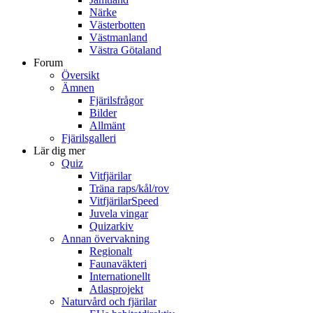
Närke
Västerbotten
Västmanland
Västra Götaland
Forum
Översikt
Ämnen
Fjärilsfrågor
Bilder
Allmänt
Fjärilsgalleri
Lär dig mer
Quiz
Vitfjärilar
Träna raps/kål/rov
VitfjärilarSpeed
Juvela vingar
Quizarkiv
Annan övervakning
Regionalt
Faunaväkteri
Internationellt
Atlasprojekt
Naturvård och fjärilar