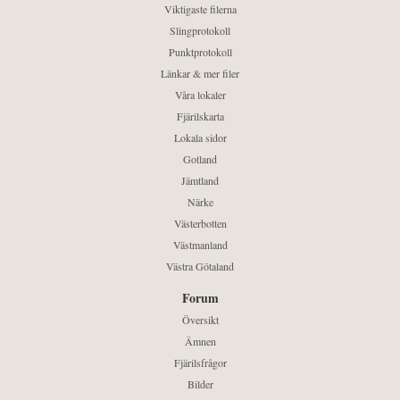
Viktigaste filerna
Slingprotokoll
Punktprotokoll
Länkar & mer filer
Våra lokaler
Fjärilskarta
Lokala sidor
Gotland
Jämtland
Närke
Västerbotten
Västmanland
Västra Götaland
Forum
Översikt
Ämnen
Fjärilsfrågor
Bilder