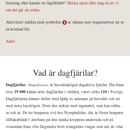
förening eller kanske en fågelklubb?
Skicka epost eller ring så ser vi
om det går att ordna.
Aktiviteter märkta med symbolen
är sådana som organisatören tar ut
en kostnad för.
Arkiv
Vad är dagfjärilar?
Dagfjärilar
,
rhopalocera
, är huvudsakligen dagaktiva fjärilar. Det finns
19 000
110
över
kända arter dagfjärilar i världen, varav cirka
i Sverige.
Dagfjärilarna känner dofter med hjälp av antenner på huvudet och ser
med stora facettögon. Dom äter nektar med sugsnabel, som kan rullas
in och ut. De tre benparen (två hos Nymphalidae, där är första benparet
tillbakabildat!) återfinns på den slanka kroppens undersida och på
ovansidan finns ofta färgstarka brett triangulära vingar som när de vilar