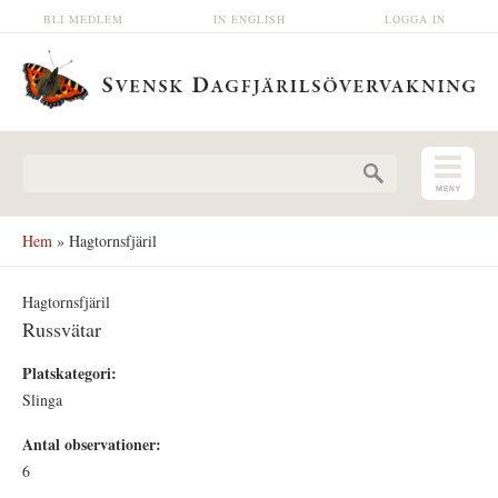
Hoppa till huvudinnehåll
BLI MEDLEM
IN ENGLISH
LOGGA IN
Sökformulär
Hem
» Hagtornsfjäril
Hagtornsfjäril
Russvätar
Platskategori:
Slinga
Antal observationer:
6