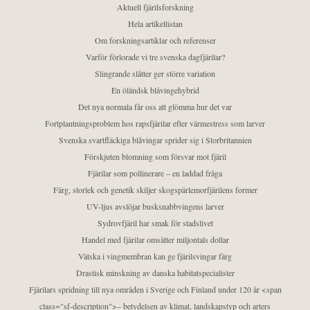
Aktuell fjärilsforskning
Hela artikellistan
Om forskningsartiklar och referenser
Varför förlorade vi tre svenska dagfjärilar?
Slingrande slåtter ger större variation
En öländsk blåvingehybrid
Det nya normala får oss att glömma hur det var
Fortplantningsproblem hos rapsfjärilar efter värmestress som larver
Svenska svartfläckiga blåvingar sprider sig i Storbritannien
Förskjuten blomning som försvar mot fjäril
Fjärilar som pollinerare – en laddad fråga
Färg, storlek och genetik skiljer skogspärlemorfjärilens former
UV-ljus avslöjar busksnabbvingens larver
Sydrovfjäril har smak för stadslivet
Handel med fjärilar omsätter miljontals dollar
Vätska i vingmembran kan ge fjärilsvingar färg
Drastisk minskning av danska habitatspecialister
Fjärilars spridning till nya områden i Sverige och Finland under 120 år <span
class="sf-description">– betydelsen av klimat, landskapstyp och arters