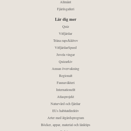
Allmänt
Fjärilsgalleri
Lär dig mer
Quiz
Vitfjärilar
Träna raps/kål/rov
VitfjärilarSpeed
Juvela vingar
Quizarkiv
Annan övervakning
Regionalt
Faunaväkteri
Internationellt
Atlasprojekt
Naturvård och fjärilar
EUs habitatdirektiv
Arter med åtgärdsprogram
Böcker, appar, material och länktips