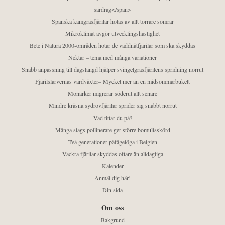
särdrag</span>
Spanska kamgräsfjärilar hotas av allt torrare somrar
Mikroklimat avgör utvecklingshastighet
Bete i Natura 2000-områden hotar de väddnätfjärilar som ska skyddas
Nektar – tema med många variationer
Snabb anpassning till dagslängd hjälper svingelgräsfjärilens spridning norrut
Fjärilslarvernas värdväxter– Mycket mer än en midsommarbukett
Monarker migrerar söderut allt senare
Mindre kräsna sydrovfjärilar sprider sig snabbt norrut
Vad tittar du på?
Många slags pollinerare ger större bomullsskörd
Två generationer påfågelöga i Belgien
Vackra fjärilar skyddas oftare än alldagliga
Kalender
Anmäl dig här!
Din sida
Om oss
Bakgrund