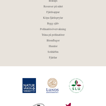
Boktips
Resurser på nätet
Fjärilsappar
Köpa fjärilsprylar
Bygg själv
Pollinatörsövervakning
Träna på pollinatörer
Blomflugor
Humlor
Solitärbin
Fjärilar