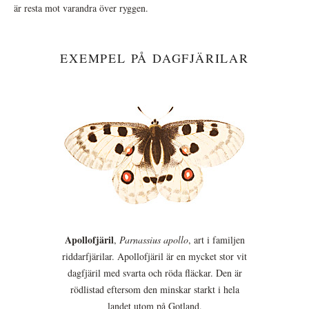
är resta mot varandra över ryggen.
EXEMPEL PÅ DAGFJÄRILAR
Apollofjäril
,
Parnassius apollo
, art i familjen
riddarfjärilar. Apollofjäril är en mycket stor vit
dagfjäril med svarta och röda fläckar. Den är
rödlistad eftersom den minskar starkt i hela
landet utom på Gotland.