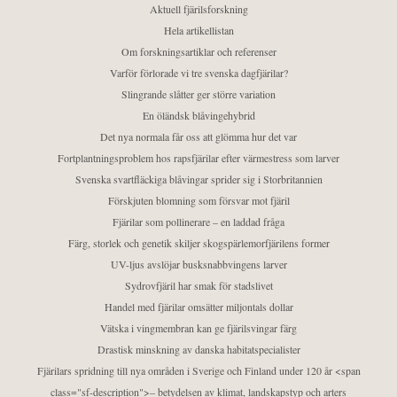
Aktuell fjärilsforskning
Hela artikellistan
Om forskningsartiklar och referenser
Varför förlorade vi tre svenska dagfjärilar?
Slingrande slåtter ger större variation
En öländsk blåvingehybrid
Det nya normala får oss att glömma hur det var
Fortplantningsproblem hos rapsfjärilar efter värmestress som larver
Svenska svartfläckiga blåvingar sprider sig i Storbritannien
Förskjuten blomning som försvar mot fjäril
Fjärilar som pollinerare – en laddad fråga
Färg, storlek och genetik skiljer skogspärlemorfjärilens former
UV-ljus avslöjar busksnabbvingens larver
Sydrovfjäril har smak för stadslivet
Handel med fjärilar omsätter miljontals dollar
Vätska i vingmembran kan ge fjärilsvingar färg
Drastisk minskning av danska habitatspecialister
Fjärilars spridning till nya områden i Sverige och Finland under 120 år <span
class="sf-description">– betydelsen av klimat, landskapstyp och arters