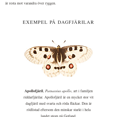
är resta mot varandra över ryggen.
EXEMPEL PÅ DAGFJÄRILAR
Apollofjäril
,
Parnassius apollo
, art i familjen
riddarfjärilar. Apollofjäril är en mycket stor vit
dagfjäril med svarta och röda fläckar. Den är
rödlistad eftersom den minskar starkt i hela
landet utom på Gotland.