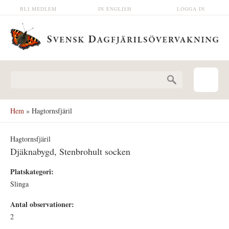
Hoppa till huvudinnehåll
BLI MEDLEM
IN ENGLISH
LOGGA IN
Sökformulär
Hem
» Hagtornsfjäril
Hagtornsfjäril
Djäknabygd, Stenbrohult socken
Platskategori:
Slinga
Antal observationer:
2