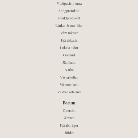
Viktigaste filerna
Slingprotokoll
Punktprotokoll
Länkar & mer filer
Våra lokaler
Fjärilskarta
Lokala sidor
Gotland
Jämtland
Närke
Västerbotten
Västmanland
Västra Götaland
Forum
Översikt
Ämnen
Fjärilsfrågor
Bilder