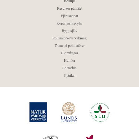
Boktips
Resurser på nätet
Fjärilsappar
Köpa fjärilsprylar
Bygg själv
Pollinatörsövervakning
Träna på pollinatörer
Blomflugor
Humlor
Solitärbin
Fjärilar