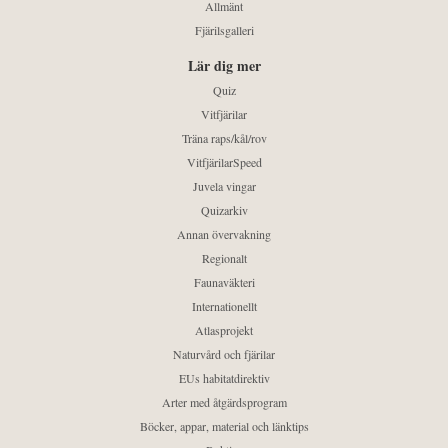
Allmänt
Fjärilsgalleri
Lär dig mer
Quiz
Vitfjärilar
Träna raps/kål/rov
VitfjärilarSpeed
Juvela vingar
Quizarkiv
Annan övervakning
Regionalt
Faunaväkteri
Internationellt
Atlasprojekt
Naturvård och fjärilar
EUs habitatdirektiv
Arter med åtgärdsprogram
Böcker, appar, material och länktips