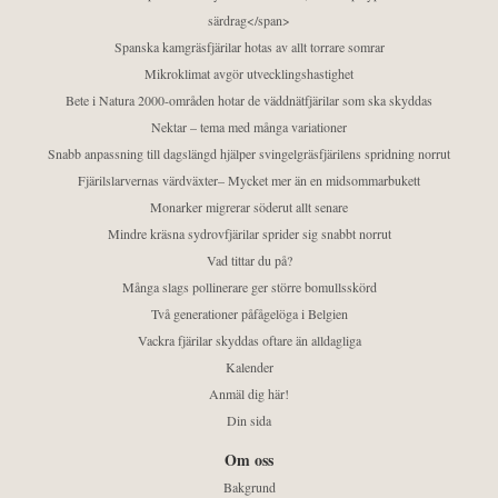
särdrag</span>
Spanska kamgräsfjärilar hotas av allt torrare somrar
Mikroklimat avgör utvecklingshastighet
Bete i Natura 2000-områden hotar de väddnätfjärilar som ska skyddas
Nektar – tema med många variationer
Snabb anpassning till dagslängd hjälper svingelgräsfjärilens spridning norrut
Fjärilslarvernas värdväxter– Mycket mer än en midsommarbukett
Monarker migrerar söderut allt senare
Mindre kräsna sydrovfjärilar sprider sig snabbt norrut
Vad tittar du på?
Många slags pollinerare ger större bomullsskörd
Två generationer påfågelöga i Belgien
Vackra fjärilar skyddas oftare än alldagliga
Kalender
Anmäl dig här!
Din sida
Om oss
Bakgrund