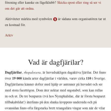
förening eller kanske en fågelklubb?
Skicka epost eller ring så ser vi
om det går att ordna.
Aktiviteter märkta med symbolen
är sådana som organisatören tar ut
en kostnad för.
Arkiv
Vad är dagfjärilar?
Dagfjärilar
,
rhopalocera
, är huvudsakligen dagaktiva fjärilar. Det finns
19 000
110
över
kända arter dagfjärilar i världen, varav cirka
i Sverige.
Dagfjärilarna känner dofter med hjälp av antenner på huvudet och ser
med stora facettögon. Dom äter nektar med sugsnabel, som kan rullas
in och ut. De tre benparen (två hos Nymphalidae, där är första benparet
tillbakabildat!) återfinns på den slanka kroppens undersida och på
ovansidan finns ofta färgstarka brett triangulära vingar som när de vilar