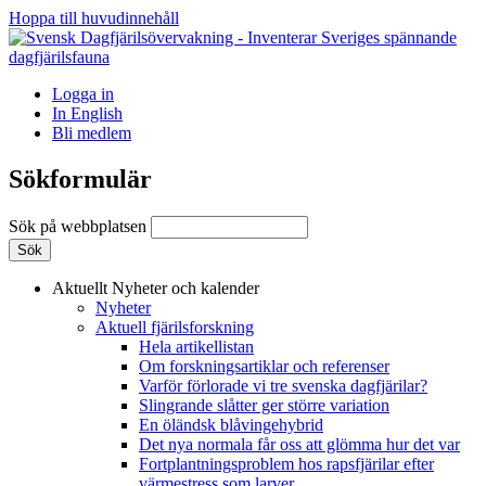
Hoppa till huvudinnehåll
Logga in
In English
Bli medlem
Sökformulär
Sök på webbplatsen
Aktuellt
Nyheter och kalender
Nyheter
Aktuell fjärilsforskning
Hela artikellistan
Om forskningsartiklar och referenser
Varför förlorade vi tre svenska dagfjärilar?
Slingrande slåtter ger större variation
En öländsk blåvingehybrid
Det nya normala får oss att glömma hur det var
Fortplantningsproblem hos rapsfjärilar efter
värmestress som larver