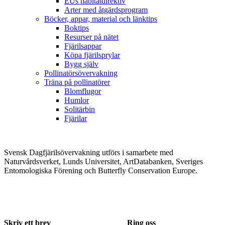
EUs habitatdirektiv
Arter med åtgärdsprogram
Böcker, appar, material och länktips
Boktips
Resurser på nätet
Fjärilsappar
Köpa fjärilsprylar
Bygg själv
Pollinatörsövervakning
Träna på pollinatörer
Blomflugor
Humlor
Solitärbin
Fjärilar
Svensk Dagfjärilsövervakning utförs i samarbete med
Naturvårdsverket, Lunds Universitet, ArtDatabanken, Sveriges
Entomologiska Förening och Butterfly Conservation Europe.
Skriv ett brev
Ring oss