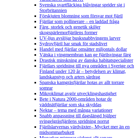
Svenska svartfläckiga blåvingar sprider sig i
Storbritannien
Förskjuten blomning som försvar mot fjäril
Fjärilar som pollinerare – en laddad fråga
Färg, storlek och genetik skiljer
skogspärlemorfjärilens former
UV-ljus avslöjar busksnabbvingens larver
Sydrovfjäril har smak för stadslivet
Handel med fjärilar omsätter miljontals dollar
Vätska i vingmembran kan ge fjärilsvingar färg
Drastisk minskning av danska habitatspecialister
Fjärilars spridning till nya områden i Sverige och
Finland under 120 år
– betydelsen av klimat,
landskapstyp och arters särdrag
Spanska kamgräsfjärilar hotas av allt torrare
somrar
Mikroklimat avgör utvecklingshastighet
Bete i Natura 2000-områden hotar de
väddnätfjärilar som ska skyddas
Nektar – tema med många variationer
Snabb anpassning till dagslängd hjälper
svingelgräsfjärilens spridning norrut
Fjärilslarvernas värdväxter– Mycket mer än en
midsommarbukett
Monarker migrerar söderut allt senare