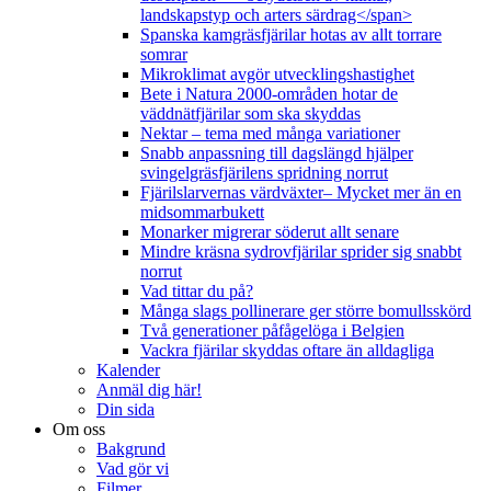
landskapstyp och arters särdrag</span>
Spanska kamgräsfjärilar hotas av allt torrare
somrar
Mikroklimat avgör utvecklingshastighet
Bete i Natura 2000-områden hotar de
väddnätfjärilar som ska skyddas
Nektar – tema med många variationer
Snabb anpassning till dagslängd hjälper
svingelgräsfjärilens spridning norrut
Fjärilslarvernas värdväxter– Mycket mer än en
midsommarbukett
Monarker migrerar söderut allt senare
Mindre kräsna sydrovfjärilar sprider sig snabbt
norrut
Vad tittar du på?
Många slags pollinerare ger större bomullsskörd
Två generationer påfågelöga i Belgien
Vackra fjärilar skyddas oftare än alldagliga
Kalender
Anmäl dig här!
Din sida
Om oss
Bakgrund
Vad gör vi
Filmer