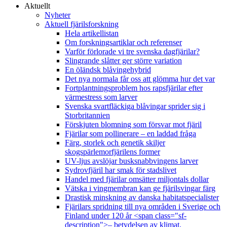
Aktuellt
Nyheter
Aktuell fjärilsforskning
Hela artikellistan
Om forskningsartiklar och referenser
Varför förlorade vi tre svenska dagfjärilar?
Slingrande slåtter ger större variation
En öländsk blåvingehybrid
Det nya normala får oss att glömma hur det var
Fortplantningsproblem hos rapsfjärilar efter
värmestress som larver
Svenska svartfläckiga blåvingar sprider sig i
Storbritannien
Förskjuten blomning som försvar mot fjäril
Fjärilar som pollinerare – en laddad fråga
Färg, storlek och genetik skiljer
skogspärlemorfjärilens former
UV-ljus avslöjar busksnabbvingens larver
Sydrovfjäril har smak för stadslivet
Handel med fjärilar omsätter miljontals dollar
Vätska i vingmembran kan ge fjärilsvingar färg
Drastisk minskning av danska habitatspecialister
Fjärilars spridning till nya områden i Sverige och
Finland under 120 år <span class="sf-
description">– betydelsen av klimat,