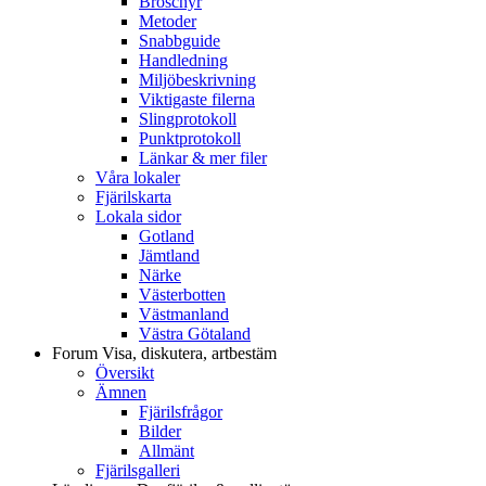
Broschyr
Metoder
Snabbguide
Handledning
Miljöbeskrivning
Viktigaste filerna
Slingprotokoll
Punktprotokoll
Länkar & mer filer
Våra lokaler
Fjärilskarta
Lokala sidor
Gotland
Jämtland
Närke
Västerbotten
Västmanland
Västra Götaland
Forum
Visa, diskutera, artbestäm
Översikt
Ämnen
Fjärilsfrågor
Bilder
Allmänt
Fjärilsgalleri