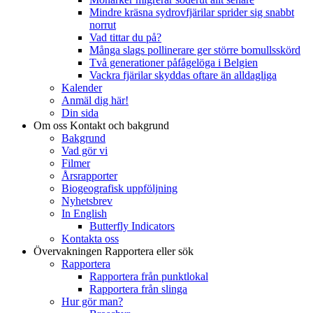
Mindre kräsna sydrovfjärilar sprider sig snabbt
norrut
Vad tittar du på?
Många slags pollinerare ger större bomullsskörd
Två generationer påfågelöga i Belgien
Vackra fjärilar skyddas oftare än alldagliga
Kalender
Anmäl dig här!
Din sida
Om oss
Kontakt och bakgrund
Bakgrund
Vad gör vi
Filmer
Årsrapporter
Biogeografisk uppföljning
Nyhetsbrev
In English
Butterfly Indicators
Kontakta oss
Övervakningen
Rapportera eller sök
Rapportera
Rapportera från punktlokal
Rapportera från slinga
Hur gör man?