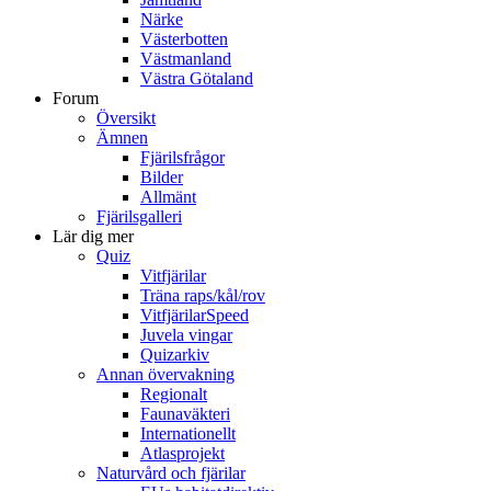
Närke
Västerbotten
Västmanland
Västra Götaland
Forum
Översikt
Ämnen
Fjärilsfrågor
Bilder
Allmänt
Fjärilsgalleri
Lär dig mer
Quiz
Vitfjärilar
Träna raps/kål/rov
VitfjärilarSpeed
Juvela vingar
Quizarkiv
Annan övervakning
Regionalt
Faunaväkteri
Internationellt
Atlasprojekt
Naturvård och fjärilar