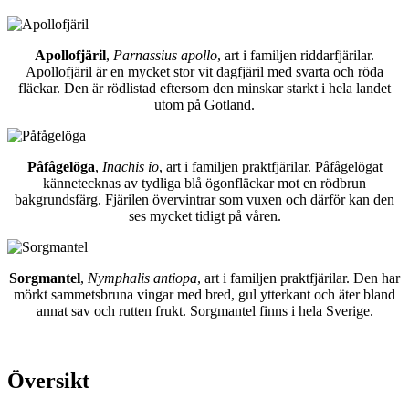
Apollofjäril
,
Parnassius apollo
, art i familjen riddarfjärilar.
Apollofjäril är en mycket stor vit dagfjäril med svarta och röda
fläckar. Den är rödlistad eftersom den minskar starkt i hela landet
utom på Gotland.
Påfågelöga
,
Inachis io
, art i familjen praktfjärilar. Påfågelögat
kännetecknas av tydliga blå ögonfläckar mot en rödbrun
bakgrundsfärg. Fjärilen övervintrar som vuxen och därför kan den
ses mycket tidigt på våren.
Sorgmantel
,
Nymphalis antiopa
, art i familjen praktfjärilar. Den har
mörkt sammetsbruna vingar med bred, gul ytterkant och äter bland
annat sav och rutten frukt. Sorgmantel finns i hela Sverige.
Översikt