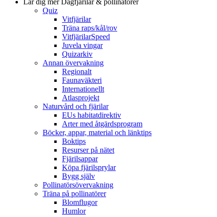
Lär dig mer
Dagfjärilar & pollinatörer
Quiz
Vitfjärilar
Träna raps/kål/rov
VitfjärilarSpeed
Juvela vingar
Quizarkiv
Annan övervakning
Regionalt
Faunaväkteri
Internationellt
Atlasprojekt
Naturvård och fjärilar
EUs habitatdirektiv
Arter med åtgärdsprogram
Böcker, appar, material och länktips
Boktips
Resurser på nätet
Fjärilsappar
Köpa fjärilsprylar
Bygg själv
Pollinatörsövervakning
Träna på pollinatörer
Blomflugor
Humlor