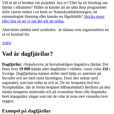
Vill ni att vi berättar om projektet hos er? Eller ha ett föredrag om
fjärilar i allmänhet? Håller ni kanske på att sätta ihop programmet
inför vårens möten i en krets av Naturskyddsföreningen, ett
entomologisk förening eller kanske en fågelklubb?
Skicka epost
eller ring så ser vi om det går att ordna.
Aktiviteter märkta med symbolen
är sådana som organisatören tar
ut en kostnad för.
Arkiv
Vad är dagfjärilar?
Dagfjärilar
,
rhopalocera
, är huvudsakligen dagaktiva fjärilar. Det
finns över
19 000
kända arter dagfjärilar i världen, varav cirka
110
i
Sverige. Dagfjärilarna känner dofter med hjälp av antenner på
huvudet och ser med stora facettögon. Dom äter nektar med
sugsnabel, som kan rullas in och ut. De tre benparen (två hos
Nymphalidae, där är första benparet tillbakabildat!) återfinns på den
slanka kroppens undersida och på ovansidan finns ofta färgstarka
brett triangulära vingar som när de vilar är resta mot varandra över
ryggen.
Exempel på dagfjärilar