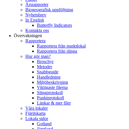
Årsrapporter
Biogeografisk uppföljning
Nyhetsbrev
In English
Butterfly Indicators
Kontakta oss
Övervakningen
Rapportera
Rapportera från punktlokal
Rapportera från slinga
Hur gör man?
Broschyr
Metoder
Snabbguide
Handledning
Miljöbeskrivning
Viktigaste filerna
Slingprotokoll
Punktprotokoll
Länkar & mer filer
Våra lokaler
Fjärilskarta
Lokala sidor
Gotland
Jämtland