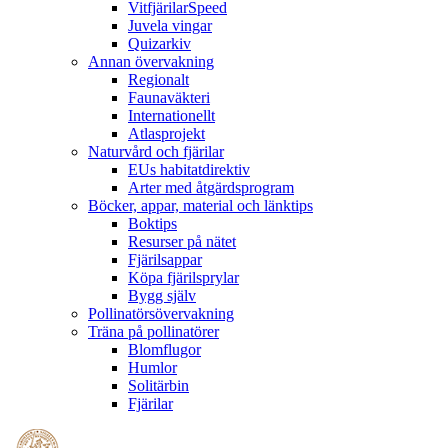
VitfjärilarSpeed
Juvela vingar
Quizarkiv
Annan övervakning
Regionalt
Faunaväkteri
Internationellt
Atlasprojekt
Naturvård och fjärilar
EUs habitatdirektiv
Arter med åtgärdsprogram
Böcker, appar, material och länktips
Boktips
Resurser på nätet
Fjärilsappar
Köpa fjärilsprylar
Bygg själv
Pollinatörsövervakning
Träna på pollinatörer
Blomflugor
Humlor
Solitärbin
Fjärilar