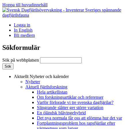
Hoppa till huvudinnehåll
Logga in
In English
Bli medlem
Sökformulär
Sök på webbplatsen
Aktuellt
Nyheter och kalender
Nyheter
Aktuell fjärilsforskning
Hela artikellistan
Om forskningsartiklar och referenser
Varför förlorade vi tre svenska dagfjärilar?
Slingrande slåtter ger större variation
En öländsk blåvingehybrid
Det nya normala får oss att glömma hur det var
Fortplantningsproblem hos rapsfjärilar efter
värmestress som larver