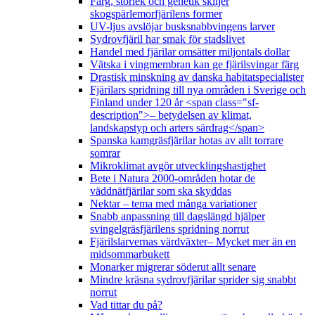
Färg, storlek och genetik skiljer
skogspärlemorfjärilens former
UV-ljus avslöjar busksnabbvingens larver
Sydrovfjäril har smak för stadslivet
Handel med fjärilar omsätter miljontals dollar
Vätska i vingmembran kan ge fjärilsvingar färg
Drastisk minskning av danska habitatspecialister
Fjärilars spridning till nya områden i Sverige och
Finland under 120 år <span class="sf-
description">– betydelsen av klimat,
landskapstyp och arters särdrag</span>
Spanska kamgräsfjärilar hotas av allt torrare
somrar
Mikroklimat avgör utvecklingshastighet
Bete i Natura 2000-områden hotar de
väddnätfjärilar som ska skyddas
Nektar – tema med många variationer
Snabb anpassning till dagslängd hjälper
svingelgräsfjärilens spridning norrut
Fjärilslarvernas värdväxter– Mycket mer än en
midsommarbukett
Monarker migrerar söderut allt senare
Mindre kräsna sydrovfjärilar sprider sig snabbt
norrut
Vad tittar du på?