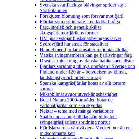
Svenska svartfläckiga blåvingar sprider sig i
Storbritannien
Förskjuten blomning som försvar mot fjäril
Fjärilar som pollinerare – en laddad fråga
Färg, storlek och genetik skiljer
skogspärlemorfjärilens former
UV-ljus avslöjar busksnabbvingens larver
Sydrovfjäril har smak för stadslivet
Handel med fjärilar omsätter miljontals dollar
Vätska i vingmembran kan ge fjärilsvingar färg
Drastisk minskning av danska habitatspecialister
Fjärilars spridning till nya områden i Sverige och
Finland under 120 år
– betydelsen av klimat,
landskapstyp och arters särdrag
Spanska kamgräsfjärilar hotas av allt torrare
somrar
Mikroklimat avgör utvecklingshastighet
Bete i Natura 2000-områden hotar de
väddnätfjärilar som ska skyddas
Nektar – tema med många variationer
Snabb anpassning till dagslängd hjälper
svingelgräsfjärilens spridning norrut
Fjärilslarvernas värdväxter– Mycket mer än en
midsommarbukett
Monarker migrerar söderut allt senare