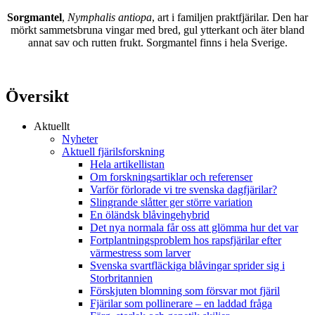
Sorgmantel
,
Nymphalis antiopa
, art i familjen praktfjärilar. Den har
mörkt sammetsbruna vingar med bred, gul ytterkant och äter bland
annat sav och rutten frukt. Sorgmantel finns i hela Sverige.
Översikt
Aktuellt
Nyheter
Aktuell fjärilsforskning
Hela artikellistan
Om forskningsartiklar och referenser
Varför förlorade vi tre svenska dagfjärilar?
Slingrande slåtter ger större variation
En öländsk blåvingehybrid
Det nya normala får oss att glömma hur det var
Fortplantningsproblem hos rapsfjärilar efter
värmestress som larver
Svenska svartfläckiga blåvingar sprider sig i
Storbritannien
Förskjuten blomning som försvar mot fjäril
Fjärilar som pollinerare – en laddad fråga