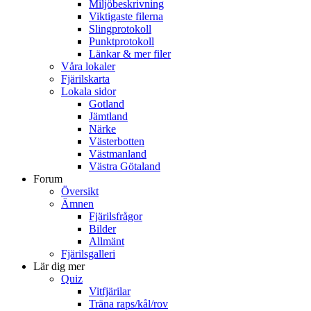
Miljöbeskrivning
Viktigaste filerna
Slingprotokoll
Punktprotokoll
Länkar & mer filer
Våra lokaler
Fjärilskarta
Lokala sidor
Gotland
Jämtland
Närke
Västerbotten
Västmanland
Västra Götaland
Forum
Översikt
Ämnen
Fjärilsfrågor
Bilder
Allmänt
Fjärilsgalleri
Lär dig mer
Quiz
Vitfjärilar
Träna raps/kål/rov