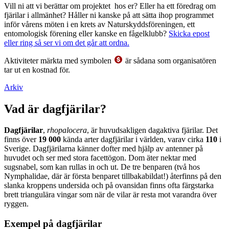
Vill ni att vi berättar om projektet hos er? Eller ha ett föredrag om
fjärilar i allmänhet? Håller ni kanske på att sätta ihop programmet
inför vårens möten i en krets av Naturskyddsföreningen, ett
entomologisk förening eller kanske en fågelklubb?
Skicka epost
eller ring så ser vi om det går att ordna.
Aktiviteter märkta med symbolen
är sådana som organisatören
tar ut en kostnad för.
Arkiv
Vad är dagfjärilar?
Dagfjärilar
,
rhopalocera
, är huvudsakligen dagaktiva fjärilar. Det
finns över
19 000
kända arter dagfjärilar i världen, varav cirka
110
i
Sverige. Dagfjärilarna känner dofter med hjälp av antenner på
huvudet och ser med stora facettögon. Dom äter nektar med
sugsnabel, som kan rullas in och ut. De tre benparen (två hos
Nymphalidae, där är första benparet tillbakabildat!) återfinns på den
slanka kroppens undersida och på ovansidan finns ofta färgstarka
brett triangulära vingar som när de vilar är resta mot varandra över
ryggen.
Exempel på dagfjärilar