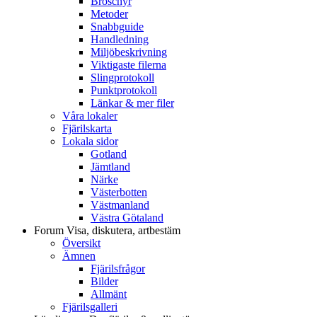
Broschyr
Metoder
Snabbguide
Handledning
Miljöbeskrivning
Viktigaste filerna
Slingprotokoll
Punktprotokoll
Länkar & mer filer
Våra lokaler
Fjärilskarta
Lokala sidor
Gotland
Jämtland
Närke
Västerbotten
Västmanland
Västra Götaland
Forum
Visa, diskutera, artbestäm
Översikt
Ämnen
Fjärilsfrågor
Bilder
Allmänt
Fjärilsgalleri