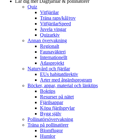
Lär dig mer
Dagfjärilar & pollinatörer
Quiz
Vitfjärilar
Träna raps/kål/rov
VitfjärilarSpeed
Juvela vingar
Quizarkiv
Annan övervakning
Regionalt
Faunaväkteri
Internationellt
Atlasprojekt
Naturvård och fjärilar
EUs habitatdirektiv
Arter med åtgärdsprogram
Böcker, appar, material och länktips
Boktips
Resurser på nätet
Fjärilsappar
Köpa fjärilsprylar
Bygg själv
Pollinatörsövervakning
Träna på pollinatörer
Blomflugor
Humlor