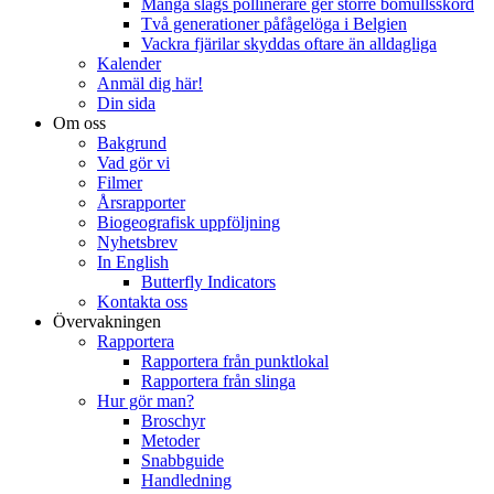
Många slags pollinerare ger större bomullsskörd
Två generationer påfågelöga i Belgien
Vackra fjärilar skyddas oftare än alldagliga
Kalender
Anmäl dig här!
Din sida
Om oss
Bakgrund
Vad gör vi
Filmer
Årsrapporter
Biogeografisk uppföljning
Nyhetsbrev
In English
Butterfly Indicators
Kontakta oss
Övervakningen
Rapportera
Rapportera från punktlokal
Rapportera från slinga
Hur gör man?
Broschyr
Metoder
Snabbguide
Handledning