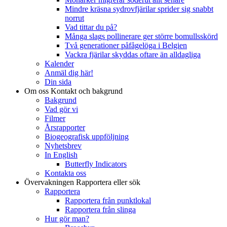
Mindre kräsna sydrovfjärilar sprider sig snabbt
norrut
Vad tittar du på?
Många slags pollinerare ger större bomullsskörd
Två generationer påfågelöga i Belgien
Vackra fjärilar skyddas oftare än alldagliga
Kalender
Anmäl dig här!
Din sida
Om oss
Kontakt och bakgrund
Bakgrund
Vad gör vi
Filmer
Årsrapporter
Biogeografisk uppföljning
Nyhetsbrev
In English
Butterfly Indicators
Kontakta oss
Övervakningen
Rapportera eller sök
Rapportera
Rapportera från punktlokal
Rapportera från slinga
Hur gör man?