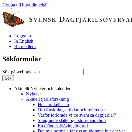
Hoppa till huvudinnehåll
Logga in
In English
Bli medlem
Sökformulär
Sök på webbplatsen
Aktuellt
Nyheter och kalender
Nyheter
Aktuell fjärilsforskning
Hela artikellistan
Om forskningsartiklar och referenser
Varför förlorade vi tre svenska dagfjärilar?
Slingrande slåtter ger större variation
En öländsk blåvingehybrid
Det nya normala får oss att glömma hur det var