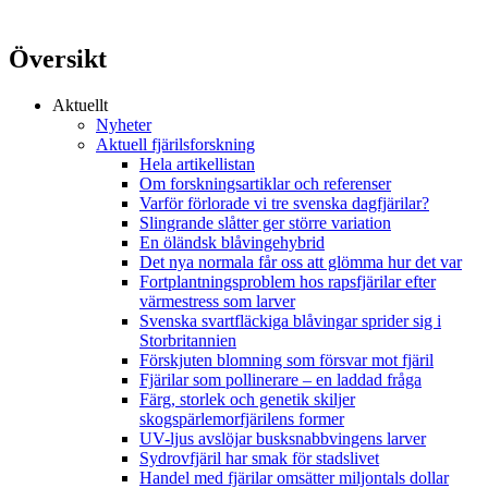
Översikt
Aktuellt
Nyheter
Aktuell fjärilsforskning
Hela artikellistan
Om forskningsartiklar och referenser
Varför förlorade vi tre svenska dagfjärilar?
Slingrande slåtter ger större variation
En öländsk blåvingehybrid
Det nya normala får oss att glömma hur det var
Fortplantningsproblem hos rapsfjärilar efter
värmestress som larver
Svenska svartfläckiga blåvingar sprider sig i
Storbritannien
Förskjuten blomning som försvar mot fjäril
Fjärilar som pollinerare – en laddad fråga
Färg, storlek och genetik skiljer
skogspärlemorfjärilens former
UV-ljus avslöjar busksnabbvingens larver
Sydrovfjäril har smak för stadslivet
Handel med fjärilar omsätter miljontals dollar