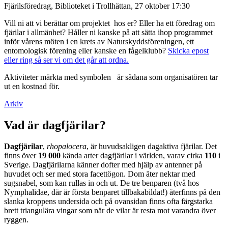
Fjärilsföredrag, Biblioteket i Trollhättan, 27 oktober 17:30
Vill ni att vi berättar om projektet hos er? Eller ha ett föredrag om
fjärilar i allmänhet? Håller ni kanske på att sätta ihop programmet
inför vårens möten i en krets av Naturskyddsföreningen, ett
entomologisk förening eller kanske en fågelklubb?
Skicka epost
eller ring så ser vi om det går att ordna.
Aktiviteter märkta med symbolen
är sådana som organisatören tar
ut en kostnad för.
Arkiv
Vad är dagfjärilar?
Dagfjärilar
,
rhopalocera
, är huvudsakligen dagaktiva fjärilar. Det
finns över
19 000
kända arter dagfjärilar i världen, varav cirka
110
i
Sverige. Dagfjärilarna känner dofter med hjälp av antenner på
huvudet och ser med stora facettögon. Dom äter nektar med
sugsnabel, som kan rullas in och ut. De tre benparen (två hos
Nymphalidae, där är första benparet tillbakabildat!) återfinns på den
slanka kroppens undersida och på ovansidan finns ofta färgstarka
brett triangulära vingar som när de vilar är resta mot varandra över
ryggen.