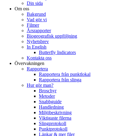
Din sida
Om oss
Bakgrund
Vad gör vi
Filmer
Årsrapporter
Biogeografisk uppföljning
Nyhetsbrev
In English
Butterfly Indicators
Kontakta oss
Övervakningen
Rapportera
Rapportera från punktlokal
Rapportera från slinga
Hur gör man?
Broschyr
Metoder
Snabbguide
Handledning
Miljöbeskrivning
Viktigaste filerna
Slingprotokoll
Punktprotokoll
Länkar & mer filer