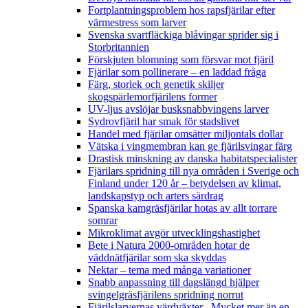
Fortplantningsproblem hos rapsfjärilar efter
värmestress som larver
Svenska svartfläckiga blåvingar sprider sig i
Storbritannien
Förskjuten blomning som försvar mot fjäril
Fjärilar som pollinerare – en laddad fråga
Färg, storlek och genetik skiljer
skogspärlemorfjärilens former
UV-ljus avslöjar busksnabbvingens larver
Sydrovfjäril har smak för stadslivet
Handel med fjärilar omsätter miljontals dollar
Vätska i vingmembran kan ge fjärilsvingar färg
Drastisk minskning av danska habitatspecialister
Fjärilars spridning till nya områden i Sverige och
Finland under 120 år
– betydelsen av klimat,
landskapstyp och arters särdrag
Spanska kamgräsfjärilar hotas av allt torrare
somrar
Mikroklimat avgör utvecklingshastighet
Bete i Natura 2000-områden hotar de
väddnätfjärilar som ska skyddas
Nektar – tema med många variationer
Snabb anpassning till dagslängd hjälper
svingelgräsfjärilens spridning norrut
Fjärilslarvernas värdväxter– Mycket mer än en