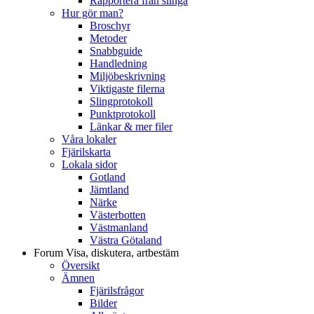
Rapportera från slinga
Hur gör man?
Broschyr
Metoder
Snabbguide
Handledning
Miljöbeskrivning
Viktigaste filerna
Slingprotokoll
Punktprotokoll
Länkar & mer filer
Våra lokaler
Fjärilskarta
Lokala sidor
Gotland
Jämtland
Närke
Västerbotten
Västmanland
Västra Götaland
Forum
Visa, diskutera, artbestäm
Översikt
Ämnen
Fjärilsfrågor
Bilder