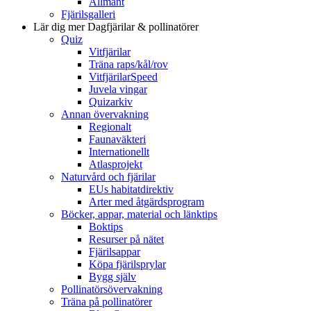
Allmänt
Fjärilsgalleri
Lär dig mer
Dagfjärilar & pollinatörer
Quiz
Vitfjärilar
Träna raps/kål/rov
VitfjärilarSpeed
Juvela vingar
Quizarkiv
Annan övervakning
Regionalt
Faunaväkteri
Internationellt
Atlasprojekt
Naturvård och fjärilar
EUs habitatdirektiv
Arter med åtgärdsprogram
Böcker, appar, material och länktips
Boktips
Resurser på nätet
Fjärilsappar
Köpa fjärilsprylar
Bygg själv
Pollinatörsövervakning
Träna på pollinatörer