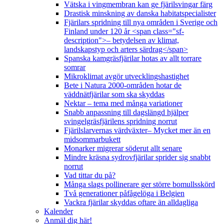
Vätska i vingmembran kan ge fjärilsvingar färg
Drastisk minskning av danska habitatspecialister
Fjärilars spridning till nya områden i Sverige och
Finland under 120 år <span class="sf-
description">– betydelsen av klimat,
landskapstyp och arters särdrag</span>
Spanska kamgräsfjärilar hotas av allt torrare
somrar
Mikroklimat avgör utvecklingshastighet
Bete i Natura 2000-områden hotar de
väddnätfjärilar som ska skyddas
Nektar – tema med många variationer
Snabb anpassning till dagslängd hjälper
svingelgräsfjärilens spridning norrut
Fjärilslarvernas värdväxter– Mycket mer än en
midsommarbukett
Monarker migrerar söderut allt senare
Mindre kräsna sydrovfjärilar sprider sig snabbt
norrut
Vad tittar du på?
Många slags pollinerare ger större bomullsskörd
Två generationer påfågelöga i Belgien
Vackra fjärilar skyddas oftare än alldagliga
Kalender
Anmäl dig här!