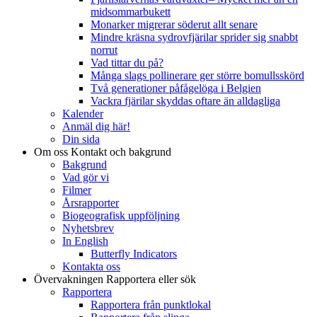
midsommarbukett
Monarker migrerar söderut allt senare
Mindre kräsna sydrovfjärilar sprider sig snabbt
norrut
Vad tittar du på?
Många slags pollinerare ger större bomullsskörd
Två generationer påfågelöga i Belgien
Vackra fjärilar skyddas oftare än alldagliga
Kalender
Anmäl dig här!
Din sida
Om oss
Kontakt och bakgrund
Bakgrund
Vad gör vi
Filmer
Årsrapporter
Biogeografisk uppföljning
Nyhetsbrev
In English
Butterfly Indicators
Kontakta oss
Övervakningen
Rapportera eller sök
Rapportera
Rapportera från punktlokal