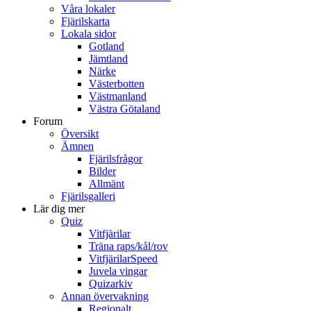
Våra lokaler
Fjärilskarta
Lokala sidor
Gotland
Jämtland
Närke
Västerbotten
Västmanland
Västra Götaland
Forum
Översikt
Ämnen
Fjärilsfrågor
Bilder
Allmänt
Fjärilsgalleri
Lär dig mer
Quiz
Vitfjärilar
Träna raps/kål/rov
VitfjärilarSpeed
Juvela vingar
Quizarkiv
Annan övervakning
Regionalt