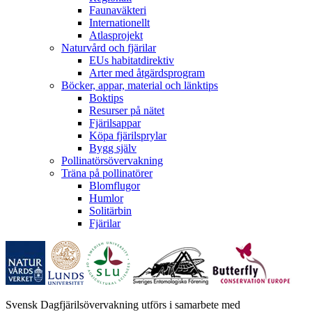
Faunaväkteri
Internationellt
Atlasprojekt
Naturvård och fjärilar
EUs habitatdirektiv
Arter med åtgärdsprogram
Böcker, appar, material och länktips
Boktips
Resurser på nätet
Fjärilsappar
Köpa fjärilsprylar
Bygg själv
Pollinatörsövervakning
Träna på pollinatörer
Blomflugor
Humlor
Solitärbin
Fjärilar
Svensk Dagfjärilsövervakning utförs i samarbete med