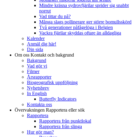
Mindre kräsna sydrovfjärilar sprider sig snabbt
norrut
Vad tittar du på?
Många slags pollinerare ger större bomullsskörd
Två generationer påfågelöga i Belgien
Vackra fjärilar skyddas oftare än alldagliga
Kalender
Anmäl dig här!
Din sida
Om oss
Kontakt och bakgrund
Bakgrund
Vad gör vi
Filmer
Årsrapporter
Biogeografisk uppföljning
Nyhetsbrev
In English
Butterfly Indicators
Kontakta oss
Övervakningen
Rapportera eller sök
Rapportera
Rapportera från punktlokal
Rapportera från slinga
Hur gör man?