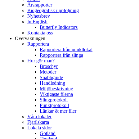
Årsrapporter
Biogeografisk uppföljning
Nyhetsbrev
In English
Butterfly Indicators
Kontakta oss
Övervakningen
Rapportera
Rapportera från punktlokal
Rapportera från slinga
Hur gör man?
Broschyr
Metoder
Snabbguide
Handledning
Miljöbeskrivning
Viktigaste filerna
Slingprotokoll
Punktprotokoll
Länkar & mer filer
Våra lokaler
Fjärilskarta
Lokala sidor
Gotland
Jämtland