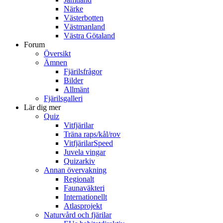
Närke
Västerbotten
Västmanland
Västra Götaland
Forum
Översikt
Ämnen
Fjärilsfrågor
Bilder
Allmänt
Fjärilsgalleri
Lär dig mer
Quiz
Vitfjärilar
Träna raps/kål/rov
VitfjärilarSpeed
Juvela vingar
Quizarkiv
Annan övervakning
Regionalt
Faunaväkteri
Internationellt
Atlasprojekt
Naturvård och fjärilar