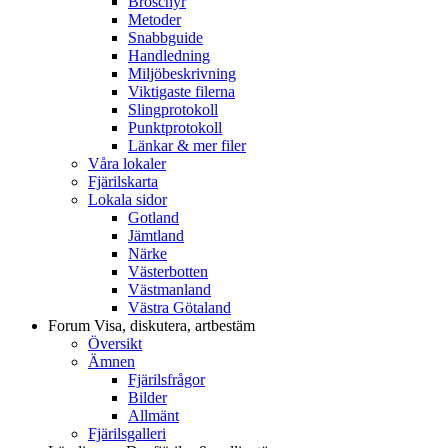
Broschyr
Metoder
Snabbguide
Handledning
Miljöbeskrivning
Viktigaste filerna
Slingprotokoll
Punktprotokoll
Länkar & mer filer
Våra lokaler
Fjärilskarta
Lokala sidor
Gotland
Jämtland
Närke
Västerbotten
Västmanland
Västra Götaland
Forum
Visa, diskutera, artbestäm
Översikt
Ämnen
Fjärilsfrågor
Bilder
Allmänt
Fjärilsgalleri