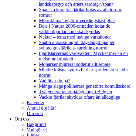
landskapstyp och arters särdrag</span>
Spanska kamgräsfjärilar hotas av allt torrare
somrar
Mikroklimat avgör utvecklingshastighet
Bete i Natura 2000-områden hotar de
väddnätfjärilar som ska skyddas
Nektar – tema med många variationer
Snabb anpassning till dagslängd hjälper
svingelgräsfjärilens spridning norrut
Fjärilslarvernas värdväxter– Mycket mer än en
midsommarbukett
Monarker migrerar söderut allt senare
Mindre kräsna sydrovfjärilar sprider sig snabbt
norrut
Vad tittar du på?
Många slags pollinerare ger större bomullsskörd
Två generationer påfågelöga i Belgien
Vackra fjärilar skyddas oftare än alldagliga
Kalender
Anmäl dig här!
Din sida
Om oss
Bakgrund
Vad gör vi
Filmer