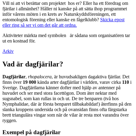
Vill ni att vi berättar om projektet hos er? Eller ha ett föredrag om
fjärilar i allmänhet? Håller ni kanske på att sätta ihop programmet
inför vårens möten i en krets av Naturskyddsföreningen, ett
entomologisk förening eller kanske en fågelklubb?
Skicka epost
eller ring så ser vi om det går att ordna.
Aktiviteter märkta med symbolen
är sådana som organisatören tar
ut en kostnad för.
Arkiv
Vad är dagfjärilar?
Dagfjärilar
,
rhopalocera
, är huvudsakligen dagaktiva fjärilar. Det
finns över
19 000
kända arter dagfjärilar i världen, varav cirka
110
i
Sverige. Dagfjärilarna känner dofter med hjälp av antenner på
huvudet och ser med stora facettögon. Dom äter nektar med
sugsnabel, som kan rullas in och ut. De tre benparen (två hos
Nymphalidae, där är första benparet tillbakabildat!) återfinns på den
slanka kroppens undersida och på ovansidan finns ofta färgstarka
brett triangulära vingar som när de vilar är resta mot varandra över
ryggen.
Exempel på dagfjärilar