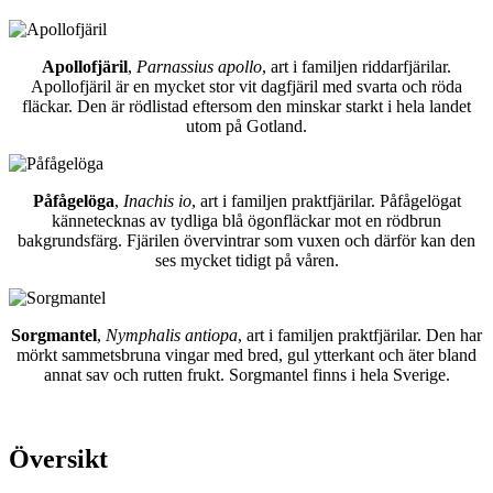
Apollofjäril
,
Parnassius apollo
, art i familjen riddarfjärilar.
Apollofjäril är en mycket stor vit dagfjäril med svarta och röda
fläckar. Den är rödlistad eftersom den minskar starkt i hela landet
utom på Gotland.
Påfågelöga
,
Inachis io
, art i familjen praktfjärilar. Påfågelögat
kännetecknas av tydliga blå ögonfläckar mot en rödbrun
bakgrundsfärg. Fjärilen övervintrar som vuxen och därför kan den
ses mycket tidigt på våren.
Sorgmantel
,
Nymphalis antiopa
, art i familjen praktfjärilar. Den har
mörkt sammetsbruna vingar med bred, gul ytterkant och äter bland
annat sav och rutten frukt. Sorgmantel finns i hela Sverige.
Översikt