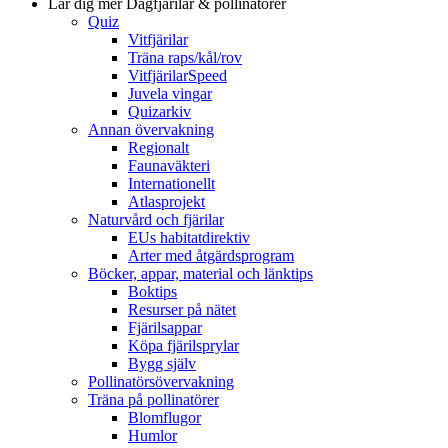
Lär dig mer
Dagfjärilar & pollinatörer
Quiz
Vitfjärilar
Träna raps/kål/rov
VitfjärilarSpeed
Juvela vingar
Quizarkiv
Annan övervakning
Regionalt
Faunaväkteri
Internationellt
Atlasprojekt
Naturvård och fjärilar
EUs habitatdirektiv
Arter med åtgärdsprogram
Böcker, appar, material och länktips
Boktips
Resurser på nätet
Fjärilsappar
Köpa fjärilsprylar
Bygg själv
Pollinatörsövervakning
Träna på pollinatörer
Blomflugor
Humlor