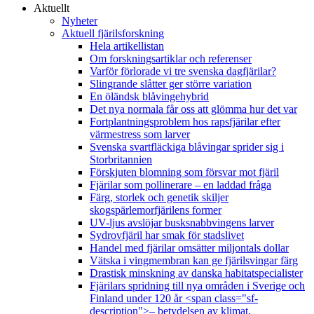
Aktuellt
Nyheter
Aktuell fjärilsforskning
Hela artikellistan
Om forskningsartiklar och referenser
Varför förlorade vi tre svenska dagfjärilar?
Slingrande slåtter ger större variation
En öländsk blåvingehybrid
Det nya normala får oss att glömma hur det var
Fortplantningsproblem hos rapsfjärilar efter
värmestress som larver
Svenska svartfläckiga blåvingar sprider sig i
Storbritannien
Förskjuten blomning som försvar mot fjäril
Fjärilar som pollinerare – en laddad fråga
Färg, storlek och genetik skiljer
skogspärlemorfjärilens former
UV-ljus avslöjar busksnabbvingens larver
Sydrovfjäril har smak för stadslivet
Handel med fjärilar omsätter miljontals dollar
Vätska i vingmembran kan ge fjärilsvingar färg
Drastisk minskning av danska habitatspecialister
Fjärilars spridning till nya områden i Sverige och
Finland under 120 år <span class="sf-
description">– betydelsen av klimat,