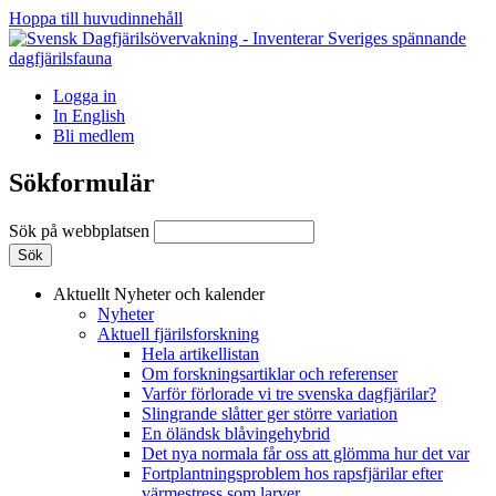
Hoppa till huvudinnehåll
Logga in
In English
Bli medlem
Sökformulär
Sök på webbplatsen
Aktuellt
Nyheter och kalender
Nyheter
Aktuell fjärilsforskning
Hela artikellistan
Om forskningsartiklar och referenser
Varför förlorade vi tre svenska dagfjärilar?
Slingrande slåtter ger större variation
En öländsk blåvingehybrid
Det nya normala får oss att glömma hur det var
Fortplantningsproblem hos rapsfjärilar efter
värmestress som larver