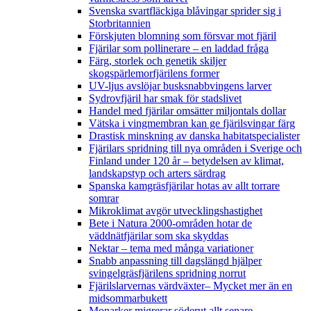
Svenska svartfläckiga blåvingar sprider sig i
Storbritannien
Förskjuten blomning som försvar mot fjäril
Fjärilar som pollinerare – en laddad fråga
Färg, storlek och genetik skiljer
skogspärlemorfjärilens former
UV-ljus avslöjar busksnabbvingens larver
Sydrovfjäril har smak för stadslivet
Handel med fjärilar omsätter miljontals dollar
Vätska i vingmembran kan ge fjärilsvingar färg
Drastisk minskning av danska habitatspecialister
Fjärilars spridning till nya områden i Sverige och
Finland under 120 år
– betydelsen av klimat,
landskapstyp och arters särdrag
Spanska kamgräsfjärilar hotas av allt torrare
somrar
Mikroklimat avgör utvecklingshastighet
Bete i Natura 2000-områden hotar de
väddnätfjärilar som ska skyddas
Nektar – tema med många variationer
Snabb anpassning till dagslängd hjälper
svingelgräsfjärilens spridning norrut
Fjärilslarvernas värdväxter– Mycket mer än en
midsommarbukett
Monarker migrerar söderut allt senare