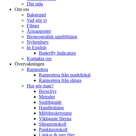
Din sida
Om oss
Bakgrund
Vad gör vi
Filmer
Årsrapporter
Biogeografisk uppföljning
Nyhetsbrev
In English
Butterfly Indicators
Kontakta oss
Övervakningen
Rapportera
Rapportera från punktlokal
Rapportera från slinga
Hur gör man?
Broschyr
Metoder
Snabbguide
Handledning
Miljöbeskrivning
Viktigaste filerna
Slingprotokoll
Punktprotokoll
Länkar & mer filer