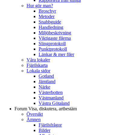
Rapportera från slinga
Hur gör man?
Broschyr
Metoder
Snabbguide
Handledning
Miljöbeskrivning
Viktigaste filerna
Slingprotokoll
Punktprotokoll
Länkar & mer filer
Våra lokaler
Fjärilskarta
Lokala sidor
Gotland
Jämtland
Närke
Västerbotten
Västmanland
Västra Götaland
Forum
Visa, diskutera, artbestäm
Översikt
Ämnen
Fjärilsfrågor
Bilder