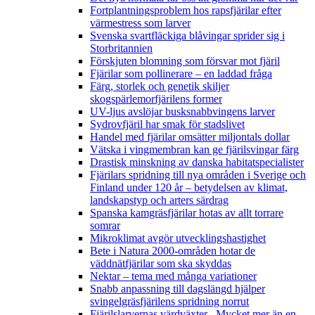
Fortplantningsproblem hos rapsfjärilar efter
värmestress som larver
Svenska svartfläckiga blåvingar sprider sig i
Storbritannien
Förskjuten blomning som försvar mot fjäril
Fjärilar som pollinerare – en laddad fråga
Färg, storlek och genetik skiljer
skogspärlemorfjärilens former
UV-ljus avslöjar busksnabbvingens larver
Sydrovfjäril har smak för stadslivet
Handel med fjärilar omsätter miljontals dollar
Vätska i vingmembran kan ge fjärilsvingar färg
Drastisk minskning av danska habitatspecialister
Fjärilars spridning till nya områden i Sverige och
Finland under 120 år
– betydelsen av klimat,
landskapstyp och arters särdrag
Spanska kamgräsfjärilar hotas av allt torrare
somrar
Mikroklimat avgör utvecklingshastighet
Bete i Natura 2000-områden hotar de
väddnätfjärilar som ska skyddas
Nektar – tema med många variationer
Snabb anpassning till dagslängd hjälper
svingelgräsfjärilens spridning norrut
Fjärilslarvernas värdväxter– Mycket mer än en