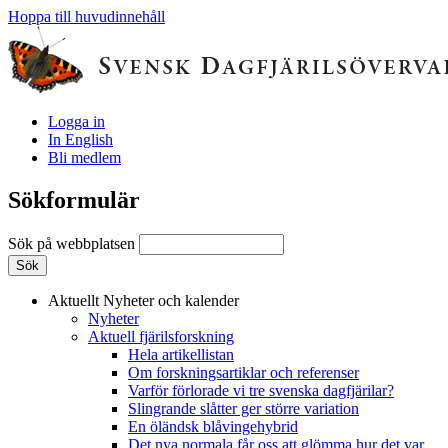
Hoppa till huvudinnehåll
Logga in
In English
Bli medlem
Sökformulär
Sök på webbplatsen
Aktuellt
Nyheter och kalender
Nyheter
Aktuell fjärilsforskning
Hela artikellistan
Om forskningsartiklar och referenser
Varför förlorade vi tre svenska dagfjärilar?
Slingrande slåtter ger större variation
En öländsk blåvingehybrid
Det nya normala får oss att glömma hur det var