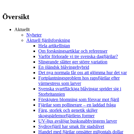
Översikt
Aktuellt
Nyheter
Aktuell fjärilsforskning
Hela artikellistan
Om forskningsartiklar och referenser
Varför förlorade vi tre svenska dagfjärilar?
Slingrande slåtter ger större variation
En öländsk blåvingehybrid
Det nya normala får oss att glömma hur det var
Fortplantningsproblem hos rapsfjärilar efter
värmestress som larver
Svenska svartfläckiga blåvingar sprider sig i
Storbritannien
Förskjuten blomning som försvar mot fjäril
Fjärilar som pollinerare – en laddad fråga
Färg, storlek och genetik skiljer
skogspärlemorfjärilens former
UV-ljus avslöjar busksnabbvingens larver
Sydrovfjäril har smak för stadslivet
Handel med fjärilar omsätter miljontals dollar