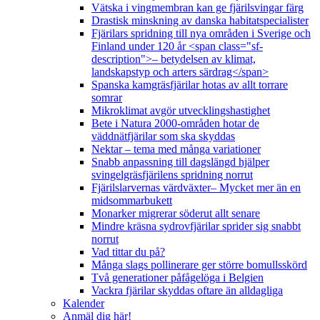
Vätska i vingmembran kan ge fjärilsvingar färg
Drastisk minskning av danska habitatspecialister
Fjärilars spridning till nya områden i Sverige och
Finland under 120 år <span class="sf-
description">– betydelsen av klimat,
landskapstyp och arters särdrag</span>
Spanska kamgräsfjärilar hotas av allt torrare
somrar
Mikroklimat avgör utvecklingshastighet
Bete i Natura 2000-områden hotar de
väddnätfjärilar som ska skyddas
Nektar – tema med många variationer
Snabb anpassning till dagslängd hjälper
svingelgräsfjärilens spridning norrut
Fjärilslarvernas värdväxter– Mycket mer än en
midsommarbukett
Monarker migrerar söderut allt senare
Mindre kräsna sydrovfjärilar sprider sig snabbt
norrut
Vad tittar du på?
Många slags pollinerare ger större bomullsskörd
Två generationer påfågelöga i Belgien
Vackra fjärilar skyddas oftare än alldagliga
Kalender
Anmäl dig här!