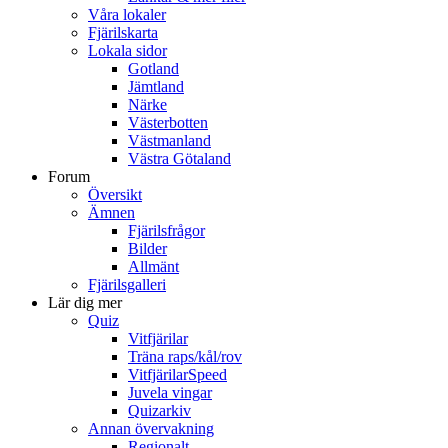
Våra lokaler
Fjärilskarta
Lokala sidor
Gotland
Jämtland
Närke
Västerbotten
Västmanland
Västra Götaland
Forum
Översikt
Ämnen
Fjärilsfrågor
Bilder
Allmänt
Fjärilsgalleri
Lär dig mer
Quiz
Vitfjärilar
Träna raps/kål/rov
VitfjärilarSpeed
Juvela vingar
Quizarkiv
Annan övervakning
Regionalt