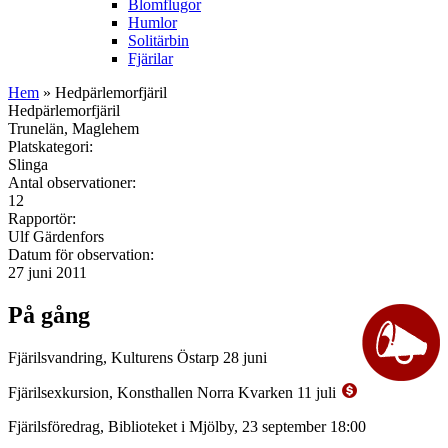
Blomflugor
Humlor
Solitärbin
Fjärilar
Hem
» Hedpärlemorfjäril
Hedpärlemorfjäril
Trunelän, Maglehem
Platskategori:
Slinga
Antal observationer:
12
Rapportör:
Ulf Gärdenfors
Datum för observation:
27 juni 2011
På gång
Fjärilsvandring, Kulturens Östarp 28 juni
Fjärilsexkursion, Konsthallen Norra Kvarken 11 juli
Fjärilsföredrag, Biblioteket i Mjölby, 23 september 18:00