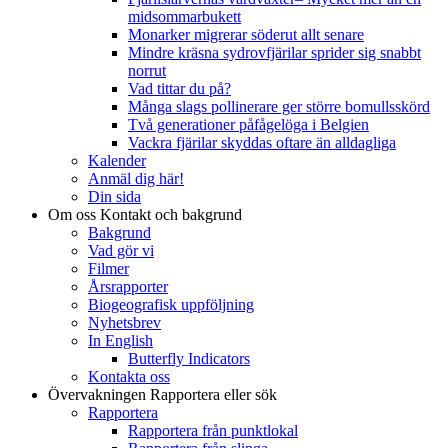
midsommarbukett
Monarker migrerar söderut allt senare
Mindre kräsna sydrovfjärilar sprider sig snabbt
norrut
Vad tittar du på?
Många slags pollinerare ger större bomullsskörd
Två generationer påfågelöga i Belgien
Vackra fjärilar skyddas oftare än alldagliga
Kalender
Anmäl dig här!
Din sida
Om oss
Kontakt och bakgrund
Bakgrund
Vad gör vi
Filmer
Årsrapporter
Biogeografisk uppföljning
Nyhetsbrev
In English
Butterfly Indicators
Kontakta oss
Övervakningen
Rapportera eller sök
Rapportera
Rapportera från punktlokal