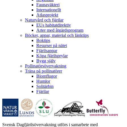
Faunaväkteri
Internationellt
Atlasprojekt
Naturvård och fjärilar
EUs habitatdirektiv
Arter med åtgärdsprogram
Böcker, appar, material och länktips
Boktips
Resurser på nätet
Fjärilsappar
Köpa fjärilsprylar
Bygg själv
Pollinatörsövervakning
Träna på pollinatörer
Blomflugor
Humlor
Solitärbin
Fjärilar
Svensk Dagfjärilsövervakning utförs i samarbete med