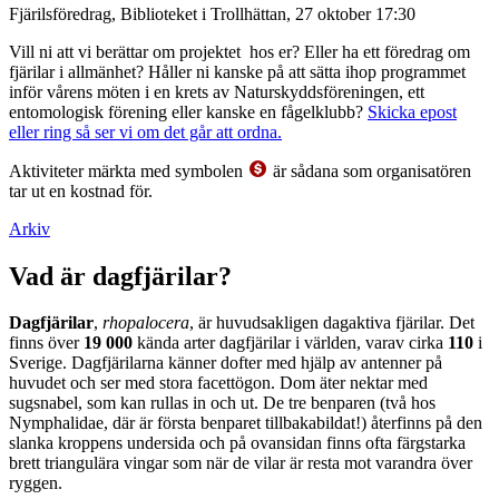
Fjärilsföredrag, Biblioteket i Trollhättan, 27 oktober 17:30
Vill ni att vi berättar om projektet hos er? Eller ha ett föredrag om
fjärilar i allmänhet? Håller ni kanske på att sätta ihop programmet
inför vårens möten i en krets av Naturskyddsföreningen, ett
entomologisk förening eller kanske en fågelklubb?
Skicka epost
eller ring så ser vi om det går att ordna.
Aktiviteter märkta med symbolen
är sådana som organisatören
tar ut en kostnad för.
Arkiv
Vad är dagfjärilar?
Dagfjärilar
,
rhopalocera
, är huvudsakligen dagaktiva fjärilar. Det
finns över
19 000
kända arter dagfjärilar i världen, varav cirka
110
i
Sverige. Dagfjärilarna känner dofter med hjälp av antenner på
huvudet och ser med stora facettögon. Dom äter nektar med
sugsnabel, som kan rullas in och ut. De tre benparen (två hos
Nymphalidae, där är första benparet tillbakabildat!) återfinns på den
slanka kroppens undersida och på ovansidan finns ofta färgstarka
brett triangulära vingar som när de vilar är resta mot varandra över
ryggen.