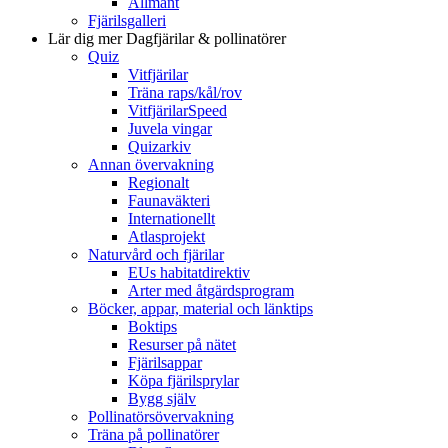
Allmänt
Fjärilsgalleri
Lär dig mer
Dagfjärilar & pollinatörer
Quiz
Vitfjärilar
Träna raps/kål/rov
VitfjärilarSpeed
Juvela vingar
Quizarkiv
Annan övervakning
Regionalt
Faunaväkteri
Internationellt
Atlasprojekt
Naturvård och fjärilar
EUs habitatdirektiv
Arter med åtgärdsprogram
Böcker, appar, material och länktips
Boktips
Resurser på nätet
Fjärilsappar
Köpa fjärilsprylar
Bygg själv
Pollinatörsövervakning
Träna på pollinatörer