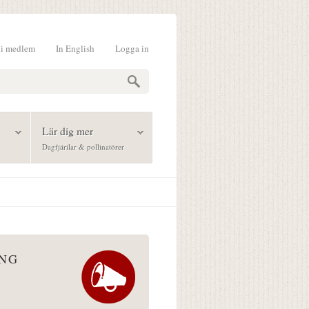
li medlem
In English
Logga in
formulär
Lär dig mer
Dagfjärilar & pollinatörer
ÅNG