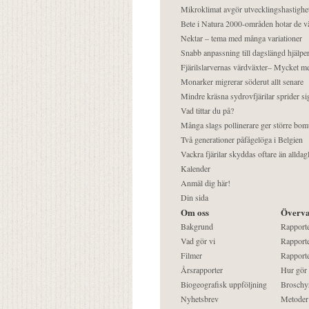
Mikroklimat avgör utvecklingshastighe
Bete i Natura 2000-områden hotar de v
Nektar – tema med många variationer
Snabb anpassning till dagslängd hjälper
Fjärilslarvernas värdväxter– Mycket 
Monarker migrerar söderut allt senare
Mindre kräsna sydrovfjärilar sprider si
Vad tittar du på?
Många slags pollinerare ger större bom
Två generationer påfågelöga i Belgien
Vackra fjärilar skyddas oftare än alldag
Kalender
Anmäl dig här!
Din sida
Om oss
Överva
Bakgrund
Rapport
Vad gör vi
Rapporte
Filmer
Rapporte
Årsrapporter
Hur gör
Biogeografisk uppföljning
Broschy
Nyhetsbrev
Metoder