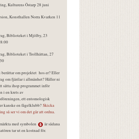
ring, Kulturens Östarp 28 juni
rsion, Konsthallen Norra Kvarken 11
rag, Biblioteket i Mjölby, 23
18:00
rag, Biblioteket i Trollhättan, 27
:30
vi berättar om projektet hos er? Eller
rag om fjärilar i allmänhet? Håller ni
tt sätta ihop programmet inför
n i en krets av
föreningen, ett entomologisk
ler kanske en fågelklubb?
Skicka
ring så ser vi om det går att ordna.
r märkta med symbolen
är sådana
tören tar ut en kostnad för.