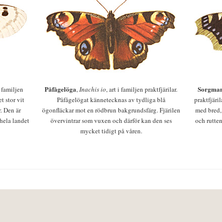
Påfågelöga
Sorgman
 i familjen
,
Inachis io
, art i familjen praktfjärilar.
t stor vit
Påfågelögat kännetecknas av tydliga blå
praktfjäri
r. Den är
ögonfläckar mot en rödbrun bakgrundsfärg. Fjärilen
med bred,
 hela landet
övervintrar som vuxen och därför kan den ses
och rutten
mycket tidigt på våren.