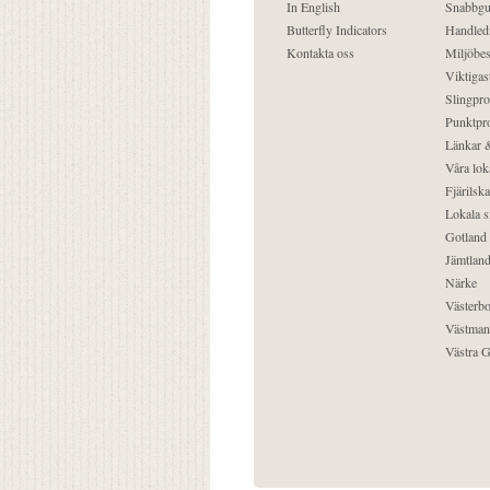
In English
Snabbgu
Butterfly Indicators
Handled
Kontakta oss
Miljöbes
Viktigast
Slingpro
Punktpro
Länkar &
Våra lok
Fjärilska
Lokala s
Gotland
Jämtlan
Närke
Västerbo
Västman
Västra G