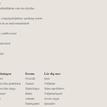
t
äddnätfjärilar som ska skyddas
 svingelgräsfjärilens spridning norrut
mer än en midsommarbukett
g snabbt norrut
ullsskörd
liga
kningen
Forum
Lär dig mer
era
Översikt
Quiz
ra från punktlokal
Ämnen
Vitfjärilar
ra från slinga
Fjärilsfrågor
Träna raps/kål/rov
 man?
Bilder
VitfjärilarSpeed
r
Allmänt
Juvela vingar
Fjärilsgalleri
Quizarkiv