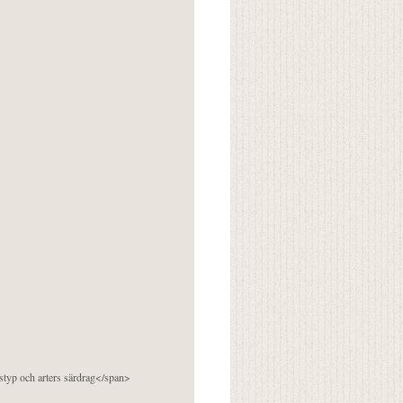
pstyp och arters särdrag</span>