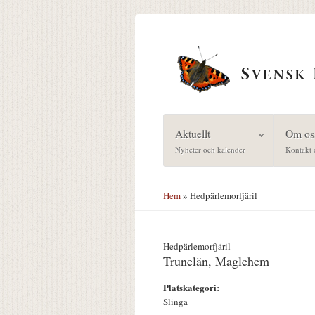
Hoppa till huvudinnehåll
Aktuellt
Om os
Nyheter och kalender
Kontakt 
Hem
» Hedpärlemorfjäril
Hedpärlemorfjäril
Trunelän, Maglehem
Platskategori:
Slinga