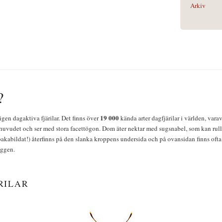
Arkiv
?
19 000
igen dagaktiva fjärilar. Det finns över
kända arter dagfjärilar i världen, vara
huvudet och ser med stora facettögon. Dom äter nektar med sugsnabel, som kan rulla
bakabildat!) återfinns på den slanka kroppens undersida och på ovansidan finns ofta 
yggen.
RILAR