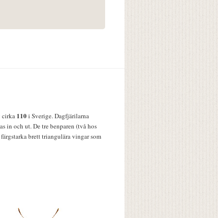
110
v cirka
i Sverige. Dagfjärilarna
s in och ut. De tre benparen (två hos
färgstarka brett triangulära vingar som