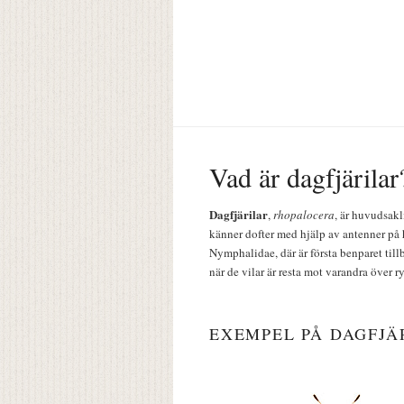
Vad är dagfjärilar
Dagfjärilar
,
rhopalocera
, är huvudsakl
känner dofter med hjälp av antenner på 
Nymphalidae, där är första benparet till
när de vilar är resta mot varandra över r
EXEMPEL PÅ DAGFJÄ