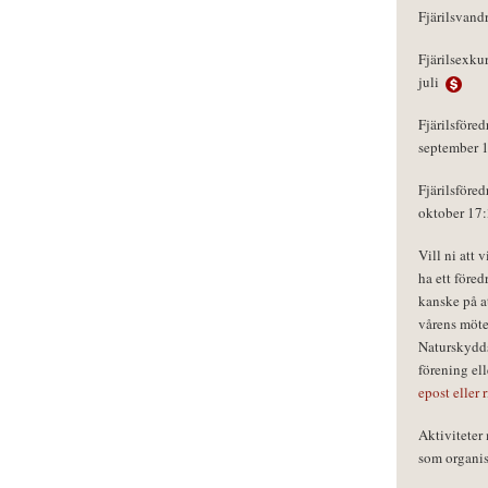
Fjärilsvand
Fjärilsexku
juli
Fjärilsföred
september 
Fjärilsföred
oktober 17
Vill ni att 
ha ett föred
kanske på a
vårens möte
Naturskydds
förening el
epost eller 
Aktivitete
som organisa