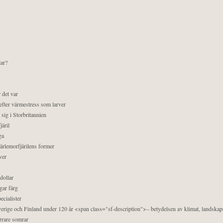
lar?
 det var
efter värmestress som larver
sig i Storbritannien
äril
ga
pärlemorfjärilens former
ver
dollar
gar färg
ecialister
 Sverige och Finland under 120 år <span class="sf-description">– betydelsen av klimat, landska
orrare somrar