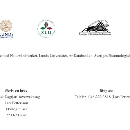
te med Naturvårdsverket, Lunds Universitet, ArtDatabanken, Sveriges Entomologis
Skriv ett brev
Ring oss
sk Dagfjärilsövervakning
Telefon: 046-222 3818 (Lars Petter
Lars Pettersson
Ekologihuset
223 62 Lund