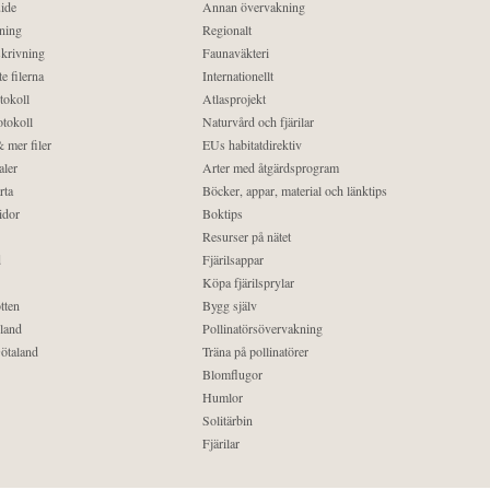
ide
Annan övervakning
ning
Regionalt
krivning
Faunaväkteri
e filerna
Internationellt
tokoll
Atlasprojekt
tokoll
Naturvård och fjärilar
 mer filer
EUs habitatdirektiv
aler
Arter med åtgärdsprogram
rta
Böcker, appar, material och länktips
idor
Boktips
Resurser på nätet
d
Fjärilsappar
Köpa fjärilsprylar
tten
Bygg själv
land
Pollinatörsövervakning
ötaland
Träna på pollinatörer
Blomflugor
Humlor
Solitärbin
Fjärilar