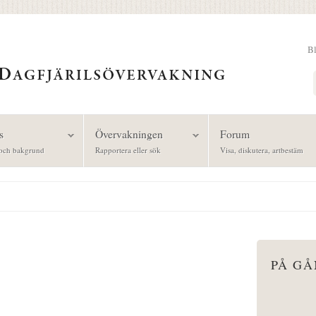
B
Sök
s
Övervakningen
Forum
och bakgrund
Rapportera eller sök
Visa, diskutera, artbestäm
PÅ G