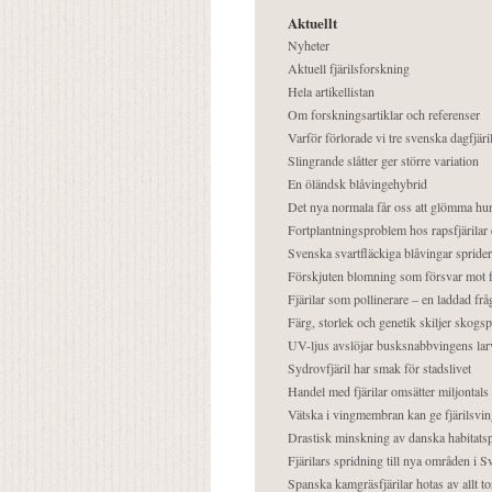
Aktuellt
Nyheter
Aktuell fjärilsforskning
Hela artikellistan
Om forskningsartiklar och referenser
Varför förlorade vi tre svenska dagfjäri
Slingrande slåtter ger större variation
En öländsk blåvingehybrid
Det nya normala får oss att glömma hur
Fortplantningsproblem hos rapsfjärilar 
Svenska svartfläckiga blåvingar sprider 
Förskjuten blomning som försvar mot fj
Fjärilar som pollinerare – en laddad frå
Färg, storlek och genetik skiljer skogs
UV-ljus avslöjar busksnabbvingens lar
Sydrovfjäril har smak för stadslivet
Handel med fjärilar omsätter miljontals 
Vätska i vingmembran kan ge fjärilsvin
Drastisk minskning av danska habitatsp
Fjärilars spridning till nya områden i
Spanska kamgräsfjärilar hotas av allt t