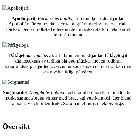
Apollofjäril
,
Parnassius apollo
, art i familjen riddarfjärilar.
Apollofjäril är en mycket stor vit dagfjäril med svarta och röda
fläckar. Den är rödlistad eftersom den minskar starkt i hela landet
utom på Gotland.
Påfågelöga
,
Inachis io
, art i familjen praktfjärilar. Påfågelögat
kännetecknas av tydliga blå ögonfläckar mot en rödbrun
bakgrundsfärg. Fjärilen övervintrar som vuxen och därför kan den
ses mycket tidigt på våren.
Sorgmantel
,
Nymphalis antiopa
, art i familjen praktfjärilar. Den har
mörkt sammetsbruna vingar med bred, gul ytterkant och äter bland
annat sav och rutten frukt. Sorgmantel finns i hela Sverige.
Översikt