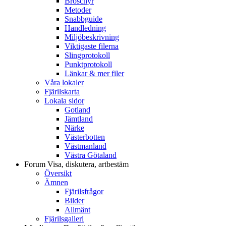
Broschyr
Metoder
Snabbguide
Handledning
Miljöbeskrivning
Viktigaste filerna
Slingprotokoll
Punktprotokoll
Länkar & mer filer
Våra lokaler
Fjärilskarta
Lokala sidor
Gotland
Jämtland
Närke
Västerbotten
Västmanland
Västra Götaland
Forum
Visa, diskutera, artbestäm
Översikt
Ämnen
Fjärilsfrågor
Bilder
Allmänt
Fjärilsgalleri