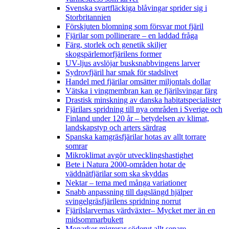
Svenska svartfläckiga blåvingar sprider sig i
Storbritannien
Förskjuten blomning som försvar mot fjäril
Fjärilar som pollinerare – en laddad fråga
Färg, storlek och genetik skiljer
skogspärlemorfjärilens former
UV-ljus avslöjar busksnabbvingens larver
Sydrovfjäril har smak för stadslivet
Handel med fjärilar omsätter miljontals dollar
Vätska i vingmembran kan ge fjärilsvingar färg
Drastisk minskning av danska habitatspecialister
Fjärilars spridning till nya områden i Sverige och
Finland under 120 år
– betydelsen av klimat,
landskapstyp och arters särdrag
Spanska kamgräsfjärilar hotas av allt torrare
somrar
Mikroklimat avgör utvecklingshastighet
Bete i Natura 2000-områden hotar de
väddnätfjärilar som ska skyddas
Nektar – tema med många variationer
Snabb anpassning till dagslängd hjälper
svingelgräsfjärilens spridning norrut
Fjärilslarvernas värdväxter– Mycket mer än en
midsommarbukett
Monarker migrerar söderut allt senare