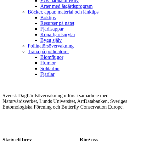
EUs habitatdirektiv
Arter med åtgärdsprogram
Böcker, appar, material och länktips
Boktips
Resurser på nätet
Fjärilsappar
Köpa fjärilsprylar
Bygg själv
Pollinatörsövervakning
Träna på pollinatörer
Blomflugor
Humlor
Solitärbin
Fjärilar
Svensk Dagfjärilsövervakning utförs i samarbete med
Naturvårdsverket, Lunds Universitet, ArtDatabanken, Sveriges
Entomologiska Förening och Butterfly Conservation Europe.
Skriv ett brev
Ring oss