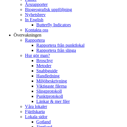
Årsrapporter
Biogeografisk uppföljning
Nyhetsbrev
In English
Butterfly Indicators
Kontakta oss
Övervakningen
Rapportera
Rapportera från punktlokal
Rapportera från slinga
Hur gör man?
Broschyr
Metoder
Snabbguide
Handledning
Miljöbeskrivning
Viktigaste filerna
Slingprotokoll
Punktprotokoll
Länkar & mer filer
Våra lokaler
Fjärilskarta
Lokala sidor
Gotland
Jämtland