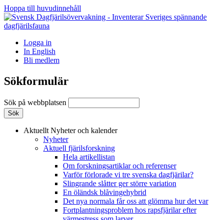
Hoppa till huvudinnehåll
Logga in
In English
Bli medlem
Sökformulär
Sök på webbplatsen
Aktuellt
Nyheter och kalender
Nyheter
Aktuell fjärilsforskning
Hela artikellistan
Om forskningsartiklar och referenser
Varför förlorade vi tre svenska dagfjärilar?
Slingrande slåtter ger större variation
En öländsk blåvingehybrid
Det nya normala får oss att glömma hur det var
Fortplantningsproblem hos rapsfjärilar efter
värmestress som larver