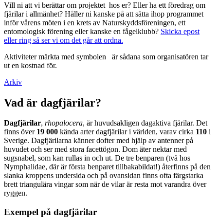
Vill ni att vi berättar om projektet hos er? Eller ha ett föredrag om
fjärilar i allmänhet? Håller ni kanske på att sätta ihop programmet
inför vårens möten i en krets av Naturskyddsföreningen, ett
entomologisk förening eller kanske en fågelklubb?
Skicka epost
eller ring så ser vi om det går att ordna.
Aktiviteter märkta med symbolen
är sådana som organisatören tar
ut en kostnad för.
Arkiv
Vad är dagfjärilar?
Dagfjärilar
,
rhopalocera
, är huvudsakligen dagaktiva fjärilar. Det
finns över
19 000
kända arter dagfjärilar i världen, varav cirka
110
i
Sverige. Dagfjärilarna känner dofter med hjälp av antenner på
huvudet och ser med stora facettögon. Dom äter nektar med
sugsnabel, som kan rullas in och ut. De tre benparen (två hos
Nymphalidae, där är första benparet tillbakabildat!) återfinns på den
slanka kroppens undersida och på ovansidan finns ofta färgstarka
brett triangulära vingar som när de vilar är resta mot varandra över
ryggen.
Exempel på dagfjärilar