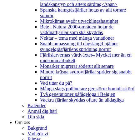
landskapstyp och arters särdrag</span>
Spanska kamgräsfjärilar hotas av allt torrare
somrar
Mikroklimat avgör utvecklingshastighet
Bete i Natura 2000-områden hotar de
väddnätfjärilar som ska skyddas
Nektar – tema med många variationer
Snabb anpassning till dagslängd hjälper
svingelgräsfjärilens spridning norrut
Fjärilslarvernas värdväxter– Mycket mer än en
midsommarbukett
Monarker migrerar söderut allt senare
Mindre kräsna sydrovfjärilar sprider sig snabbt
norrut
Vad tittar du på?
Många slags pollinerare ger större bomullsskörd
Två generationer påfågelöga i Belgien
Vackra fjärilar skyddas oftare än alldagliga
Kalender
Anmäl dig här!
Din sida
Om oss
Bakgrund
Vad gör vi
Filmer