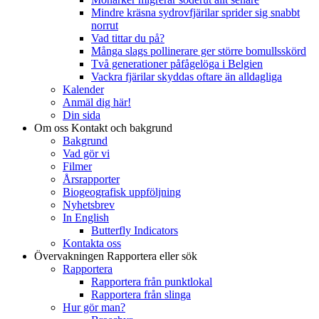
Mindre kräsna sydrovfjärilar sprider sig snabbt
norrut
Vad tittar du på?
Många slags pollinerare ger större bomullsskörd
Två generationer påfågelöga i Belgien
Vackra fjärilar skyddas oftare än alldagliga
Kalender
Anmäl dig här!
Din sida
Om oss
Kontakt och bakgrund
Bakgrund
Vad gör vi
Filmer
Årsrapporter
Biogeografisk uppföljning
Nyhetsbrev
In English
Butterfly Indicators
Kontakta oss
Övervakningen
Rapportera eller sök
Rapportera
Rapportera från punktlokal
Rapportera från slinga
Hur gör man?