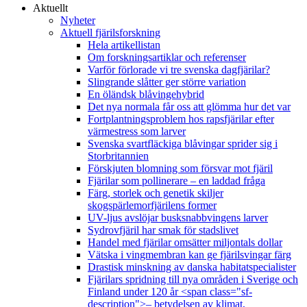
Aktuellt
Nyheter
Aktuell fjärilsforskning
Hela artikellistan
Om forskningsartiklar och referenser
Varför förlorade vi tre svenska dagfjärilar?
Slingrande slåtter ger större variation
En öländsk blåvingehybrid
Det nya normala får oss att glömma hur det var
Fortplantningsproblem hos rapsfjärilar efter
värmestress som larver
Svenska svartfläckiga blåvingar sprider sig i
Storbritannien
Förskjuten blomning som försvar mot fjäril
Fjärilar som pollinerare – en laddad fråga
Färg, storlek och genetik skiljer
skogspärlemorfjärilens former
UV-ljus avslöjar busksnabbvingens larver
Sydrovfjäril har smak för stadslivet
Handel med fjärilar omsätter miljontals dollar
Vätska i vingmembran kan ge fjärilsvingar färg
Drastisk minskning av danska habitatspecialister
Fjärilars spridning till nya områden i Sverige och
Finland under 120 år <span class="sf-
description">– betydelsen av klimat,