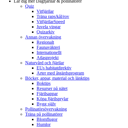
Lär dig mer
Dagfjärilar & pollinatörer
Quiz
Vitfjärilar
Träna raps/kål/rov
VitfjärilarSpeed
Juvela vingar
Quizarkiv
Annan övervakning
Regionalt
Faunaväkteri
Internationellt
Atlasprojekt
Naturvård och fjärilar
EUs habitatdirektiv
Arter med åtgärdsprogram
Böcker, appar, material och länktips
Boktips
Resurser på nätet
Fjärilsappar
Köpa fjärilsprylar
Bygg själv
Pollinatörsövervakning
Träna på pollinatörer
Blomflugor
Humlor