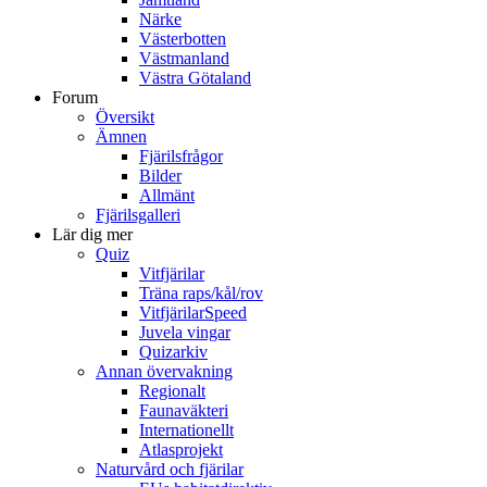
Närke
Västerbotten
Västmanland
Västra Götaland
Forum
Översikt
Ämnen
Fjärilsfrågor
Bilder
Allmänt
Fjärilsgalleri
Lär dig mer
Quiz
Vitfjärilar
Träna raps/kål/rov
VitfjärilarSpeed
Juvela vingar
Quizarkiv
Annan övervakning
Regionalt
Faunaväkteri
Internationellt
Atlasprojekt
Naturvård och fjärilar