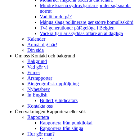
Mindre kräsna sydrovfjärilar sprider sig snabbt
norrut
Vad tittar du på?
Många slags pollinerare ger större bomullsskörd
Två generationer påfågelöga i Belgien
Vackra fjärilar skyddas oftare än alldagliga
Kalender
Anmäl dig här!
Din sida
Om oss
Kontakt och bakgrund
Bakgrund
Vad gör vi
Filmer
Årsrapporter
Biogeografisk uppföljning
Nyhetsbrev
In English
Butterfly Indicators
Kontakta oss
Övervakningen
Rapportera eller sök
Rapportera
Rapportera från punktlokal
Rapportera från slinga
Hur gör man?