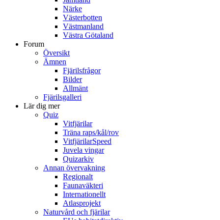
Närke
Västerbotten
Västmanland
Västra Götaland
Forum
Översikt
Ämnen
Fjärilsfrågor
Bilder
Allmänt
Fjärilsgalleri
Lär dig mer
Quiz
Vitfjärilar
Träna raps/kål/rov
VitfjärilarSpeed
Juvela vingar
Quizarkiv
Annan övervakning
Regionalt
Faunaväkteri
Internationellt
Atlasprojekt
Naturvård och fjärilar