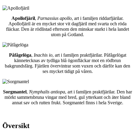
Apollofjäril
,
Parnassius apollo
, art i familjen riddarfjärilar.
Apollofjäril är en mycket stor vit dagfjäril med svarta och röda
fläckar. Den är rödlistad eftersom den minskar starkt i hela landet
utom på Gotland.
Påfågelöga
,
Inachis io
, art i familjen praktfjärilar. Påfågelögat
kännetecknas av tydliga blå ögonfläckar mot en rödbrun
bakgrundsfärg. Fjärilen övervintrar som vuxen och därför kan den
ses mycket tidigt på våren.
Sorgmantel
,
Nymphalis antiopa
, art i familjen praktfjärilar. Den har
mörkt sammetsbruna vingar med bred, gul ytterkant och äter bland
annat sav och rutten frukt. Sorgmantel finns i hela Sverige.
Översikt