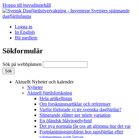
Hoppa till huvudinnehåll
Logga in
In English
Bli medlem
Sökformulär
Sök på webbplatsen
Aktuellt
Nyheter och kalender
Nyheter
Aktuell fjärilsforskning
Hela artikellistan
Om forskningsartiklar och referenser
Varför förlorade vi tre svenska dagfjärilar?
Slingrande slåtter ger större variation
En öländsk blåvingehybrid
Det nya normala får oss att glömma hur det var
Fortplantningsproblem hos rapsfjärilar efter
värmestress som larver