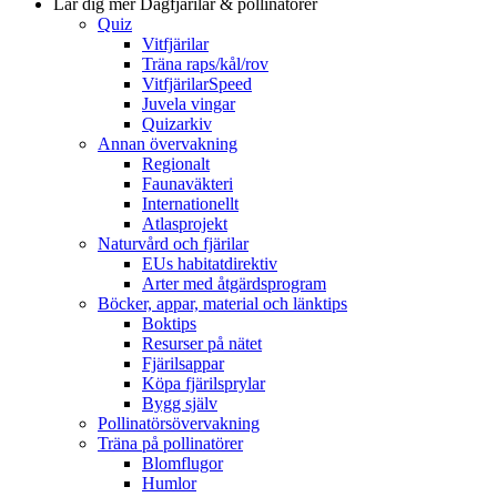
Lär dig mer
Dagfjärilar & pollinatörer
Quiz
Vitfjärilar
Träna raps/kål/rov
VitfjärilarSpeed
Juvela vingar
Quizarkiv
Annan övervakning
Regionalt
Faunaväkteri
Internationellt
Atlasprojekt
Naturvård och fjärilar
EUs habitatdirektiv
Arter med åtgärdsprogram
Böcker, appar, material och länktips
Boktips
Resurser på nätet
Fjärilsappar
Köpa fjärilsprylar
Bygg själv
Pollinatörsövervakning
Träna på pollinatörer
Blomflugor
Humlor