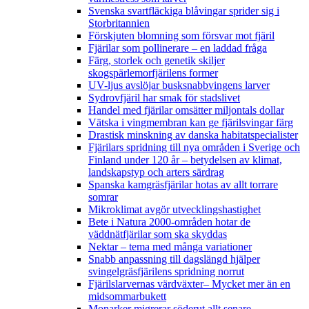
Svenska svartfläckiga blåvingar sprider sig i
Storbritannien
Förskjuten blomning som försvar mot fjäril
Fjärilar som pollinerare – en laddad fråga
Färg, storlek och genetik skiljer
skogspärlemorfjärilens former
UV-ljus avslöjar busksnabbvingens larver
Sydrovfjäril har smak för stadslivet
Handel med fjärilar omsätter miljontals dollar
Vätska i vingmembran kan ge fjärilsvingar färg
Drastisk minskning av danska habitatspecialister
Fjärilars spridning till nya områden i Sverige och
Finland under 120 år
– betydelsen av klimat,
landskapstyp och arters särdrag
Spanska kamgräsfjärilar hotas av allt torrare
somrar
Mikroklimat avgör utvecklingshastighet
Bete i Natura 2000-områden hotar de
väddnätfjärilar som ska skyddas
Nektar – tema med många variationer
Snabb anpassning till dagslängd hjälper
svingelgräsfjärilens spridning norrut
Fjärilslarvernas värdväxter– Mycket mer än en
midsommarbukett
Monarker migrerar söderut allt senare