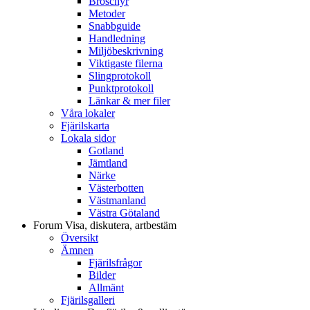
Broschyr
Metoder
Snabbguide
Handledning
Miljöbeskrivning
Viktigaste filerna
Slingprotokoll
Punktprotokoll
Länkar & mer filer
Våra lokaler
Fjärilskarta
Lokala sidor
Gotland
Jämtland
Närke
Västerbotten
Västmanland
Västra Götaland
Forum
Visa, diskutera, artbestäm
Översikt
Ämnen
Fjärilsfrågor
Bilder
Allmänt
Fjärilsgalleri