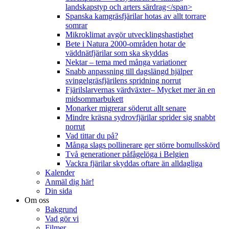
landskapstyp och arters särdrag</span>
Spanska kamgräsfjärilar hotas av allt torrare
somrar
Mikroklimat avgör utvecklingshastighet
Bete i Natura 2000-områden hotar de
väddnätfjärilar som ska skyddas
Nektar – tema med många variationer
Snabb anpassning till dagslängd hjälper
svingelgräsfjärilens spridning norrut
Fjärilslarvernas värdväxter– Mycket mer än en
midsommarbukett
Monarker migrerar söderut allt senare
Mindre kräsna sydrovfjärilar sprider sig snabbt
norrut
Vad tittar du på?
Många slags pollinerare ger större bomullsskörd
Två generationer påfågelöga i Belgien
Vackra fjärilar skyddas oftare än alldagliga
Kalender
Anmäl dig här!
Din sida
Om oss
Bakgrund
Vad gör vi
Filmer