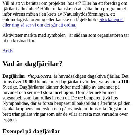
Vill ni att vi berättar om projektet hos er? Eller ha ett föredrag om
fjärilar i allmänhet? Håller ni kanske på att sätta ihop programmet
inför vårens möten i en krets av Naturskyddsföreningen, ett
entomologisk förening eller kanske en fågelklubb?
Skicka epost
eller ring så ser vi om det går att ordna.
Aktiviteter märkta med symbolen
är sådana som organisatören tar
ut en kostnad för.
Arkiv
Vad är dagfjärilar?
Dagfjärilar
,
rhopalocera
, är huvudsakligen dagaktiva fjärilar. Det
finns över
19 000
kända arter dagfjärilar i världen, varav cirka
110
i
Sverige. Dagfjärilarna känner dofter med hjälp av antenner på
huvudet och ser med stora facettögon. Dom äter nektar med
sugsnabel, som kan rullas in och ut. De tre benparen (två hos
Nymphalidae, där är första benparet tillbakabildat!) återfinns på den
slanka kroppens undersida och på ovansidan finns ofta färgstarka
brett triangulära vingar som när de vilar är resta mot varandra över
ryggen.
Exempel på dagfjärilar