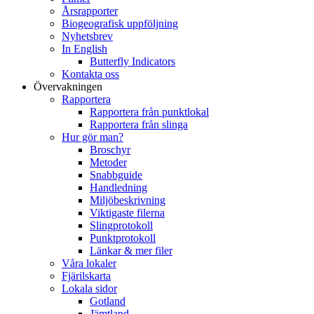
Årsrapporter
Biogeografisk uppföljning
Nyhetsbrev
In English
Butterfly Indicators
Kontakta oss
Övervakningen
Rapportera
Rapportera från punktlokal
Rapportera från slinga
Hur gör man?
Broschyr
Metoder
Snabbguide
Handledning
Miljöbeskrivning
Viktigaste filerna
Slingprotokoll
Punktprotokoll
Länkar & mer filer
Våra lokaler
Fjärilskarta
Lokala sidor
Gotland
Jämtland