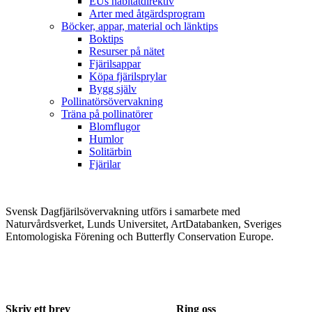
EUs habitatdirektiv
Arter med åtgärdsprogram
Böcker, appar, material och länktips
Boktips
Resurser på nätet
Fjärilsappar
Köpa fjärilsprylar
Bygg själv
Pollinatörsövervakning
Träna på pollinatörer
Blomflugor
Humlor
Solitärbin
Fjärilar
Svensk Dagfjärilsövervakning utförs i samarbete med
Naturvårdsverket, Lunds Universitet, ArtDatabanken, Sveriges
Entomologiska Förening och Butterfly Conservation Europe.
Skriv ett brev
Ring oss