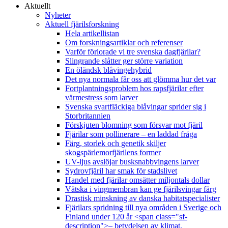
Aktuellt
Nyheter
Aktuell fjärilsforskning
Hela artikellistan
Om forskningsartiklar och referenser
Varför förlorade vi tre svenska dagfjärilar?
Slingrande slåtter ger större variation
En öländsk blåvingehybrid
Det nya normala får oss att glömma hur det var
Fortplantningsproblem hos rapsfjärilar efter
värmestress som larver
Svenska svartfläckiga blåvingar sprider sig i
Storbritannien
Förskjuten blomning som försvar mot fjäril
Fjärilar som pollinerare – en laddad fråga
Färg, storlek och genetik skiljer
skogspärlemorfjärilens former
UV-ljus avslöjar busksnabbvingens larver
Sydrovfjäril har smak för stadslivet
Handel med fjärilar omsätter miljontals dollar
Vätska i vingmembran kan ge fjärilsvingar färg
Drastisk minskning av danska habitatspecialister
Fjärilars spridning till nya områden i Sverige och
Finland under 120 år <span class="sf-
description">– betydelsen av klimat,