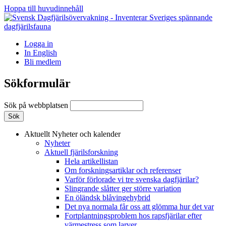
Hoppa till huvudinnehåll
Logga in
In English
Bli medlem
Sökformulär
Sök på webbplatsen
Aktuellt
Nyheter och kalender
Nyheter
Aktuell fjärilsforskning
Hela artikellistan
Om forskningsartiklar och referenser
Varför förlorade vi tre svenska dagfjärilar?
Slingrande slåtter ger större variation
En öländsk blåvingehybrid
Det nya normala får oss att glömma hur det var
Fortplantningsproblem hos rapsfjärilar efter
värmestress som larver