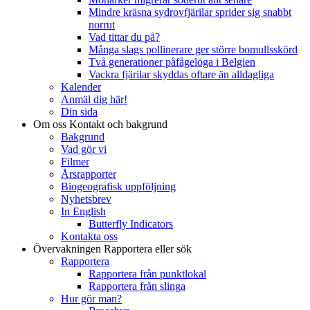
Mindre kräsna sydrovfjärilar sprider sig snabbt
norrut
Vad tittar du på?
Många slags pollinerare ger större bomullsskörd
Två generationer påfågelöga i Belgien
Vackra fjärilar skyddas oftare än alldagliga
Kalender
Anmäl dig här!
Din sida
Om oss
Kontakt och bakgrund
Bakgrund
Vad gör vi
Filmer
Årsrapporter
Biogeografisk uppföljning
Nyhetsbrev
In English
Butterfly Indicators
Kontakta oss
Övervakningen
Rapportera eller sök
Rapportera
Rapportera från punktlokal
Rapportera från slinga
Hur gör man?