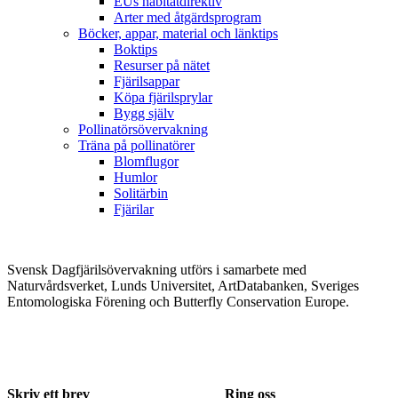
EUs habitatdirektiv
Arter med åtgärdsprogram
Böcker, appar, material och länktips
Boktips
Resurser på nätet
Fjärilsappar
Köpa fjärilsprylar
Bygg själv
Pollinatörsövervakning
Träna på pollinatörer
Blomflugor
Humlor
Solitärbin
Fjärilar
Svensk Dagfjärilsövervakning utförs i samarbete med
Naturvårdsverket, Lunds Universitet, ArtDatabanken, Sveriges
Entomologiska Förening och Butterfly Conservation Europe.
Skriv ett brev
Ring oss