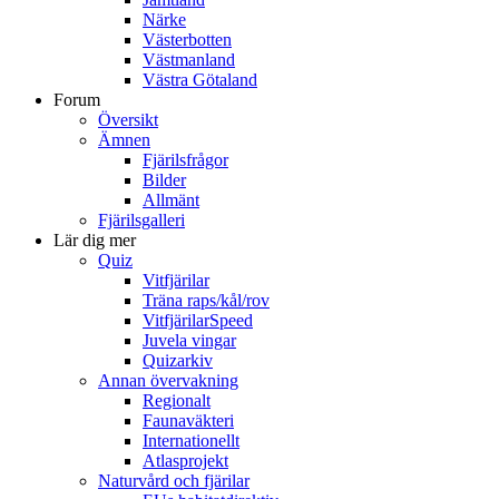
Närke
Västerbotten
Västmanland
Västra Götaland
Forum
Översikt
Ämnen
Fjärilsfrågor
Bilder
Allmänt
Fjärilsgalleri
Lär dig mer
Quiz
Vitfjärilar
Träna raps/kål/rov
VitfjärilarSpeed
Juvela vingar
Quizarkiv
Annan övervakning
Regionalt
Faunaväkteri
Internationellt
Atlasprojekt
Naturvård och fjärilar