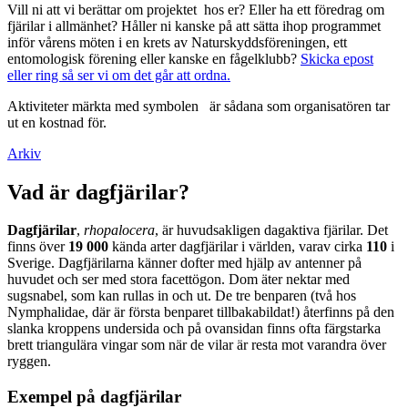
Vill ni att vi berättar om projektet hos er? Eller ha ett föredrag om
fjärilar i allmänhet? Håller ni kanske på att sätta ihop programmet
inför vårens möten i en krets av Naturskyddsföreningen, ett
entomologisk förening eller kanske en fågelklubb?
Skicka epost
eller ring så ser vi om det går att ordna.
Aktiviteter märkta med symbolen
är sådana som organisatören tar
ut en kostnad för.
Arkiv
Vad är dagfjärilar?
Dagfjärilar
,
rhopalocera
, är huvudsakligen dagaktiva fjärilar. Det
finns över
19 000
kända arter dagfjärilar i världen, varav cirka
110
i
Sverige. Dagfjärilarna känner dofter med hjälp av antenner på
huvudet och ser med stora facettögon. Dom äter nektar med
sugsnabel, som kan rullas in och ut. De tre benparen (två hos
Nymphalidae, där är första benparet tillbakabildat!) återfinns på den
slanka kroppens undersida och på ovansidan finns ofta färgstarka
brett triangulära vingar som när de vilar är resta mot varandra över
ryggen.
Exempel på dagfjärilar