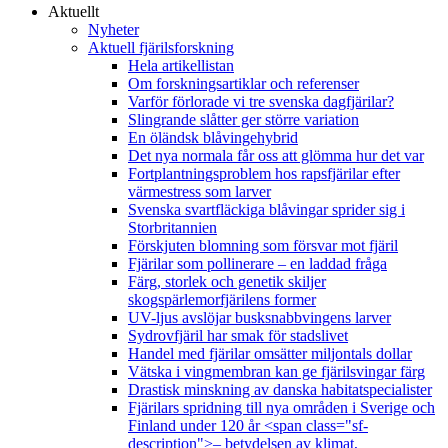
Aktuellt
Nyheter
Aktuell fjärilsforskning
Hela artikellistan
Om forskningsartiklar och referenser
Varför förlorade vi tre svenska dagfjärilar?
Slingrande slåtter ger större variation
En öländsk blåvingehybrid
Det nya normala får oss att glömma hur det var
Fortplantningsproblem hos rapsfjärilar efter
värmestress som larver
Svenska svartfläckiga blåvingar sprider sig i
Storbritannien
Förskjuten blomning som försvar mot fjäril
Fjärilar som pollinerare – en laddad fråga
Färg, storlek och genetik skiljer
skogspärlemorfjärilens former
UV-ljus avslöjar busksnabbvingens larver
Sydrovfjäril har smak för stadslivet
Handel med fjärilar omsätter miljontals dollar
Vätska i vingmembran kan ge fjärilsvingar färg
Drastisk minskning av danska habitatspecialister
Fjärilars spridning till nya områden i Sverige och
Finland under 120 år <span class="sf-
description">– betydelsen av klimat,