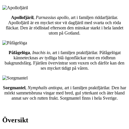
Apollofjäril
,
Parnassius apollo
, art i familjen riddarfjärilar.
Apollofjäril är en mycket stor vit dagfjäril med svarta och röda
fläckar. Den är rödlistad eftersom den minskar starkt i hela landet
utom på Gotland.
Påfågelöga
,
Inachis io
, art i familjen praktfjärilar. Påfågelögat
kännetecknas av tydliga blå ögonfläckar mot en rödbrun
bakgrundsfärg. Fjärilen övervintrar som vuxen och därför kan den
ses mycket tidigt på våren.
Sorgmantel
,
Nymphalis antiopa
, art i familjen praktfjärilar. Den har
mörkt sammetsbruna vingar med bred, gul ytterkant och äter bland
annat sav och rutten frukt. Sorgmantel finns i hela Sverige.
Översikt