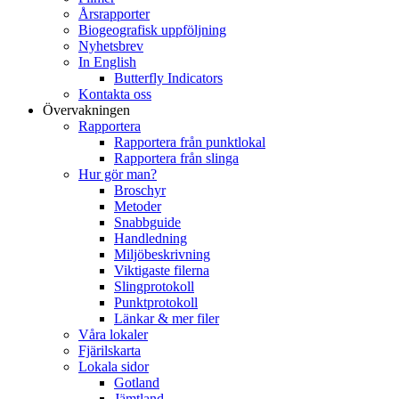
Årsrapporter
Biogeografisk uppföljning
Nyhetsbrev
In English
Butterfly Indicators
Kontakta oss
Övervakningen
Rapportera
Rapportera från punktlokal
Rapportera från slinga
Hur gör man?
Broschyr
Metoder
Snabbguide
Handledning
Miljöbeskrivning
Viktigaste filerna
Slingprotokoll
Punktprotokoll
Länkar & mer filer
Våra lokaler
Fjärilskarta
Lokala sidor
Gotland
Jämtland