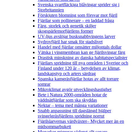
Svenska svartfläckiga blåvingar sprider sig i
Storbritannien
Förskjuten blomning som försvar mot fjäril
Fjärilar som pollinerare – en laddad fråga
Färg, storlek och genetik skiljer
skogspärlemorfjärilens former
UV-ljus avslöjar busksnabbvingens larver
Sydrovfjäril har smak för stadslivet
Handel med fjärilar omsätter miljontals dollar
Vätska i vingmembran kan ge fjärilsvingar färg
Drastisk minskning av danska habitatspecialister
Fjärilars spridning till nya områden i Sverige och
Finland under 120 år
– betydelsen av klimat,
landskapstyp och arters särdrag
Spanska kamgräsfjärilar hotas av allt torrare
somrar
Mikroklimat avgör utvecklingshastighet
Bete i Natura 2000-områden hotar de
väddnätfjärilar som ska skyddas
Nektar – tema med många variationer
Snabb anpassning till dagslängd hjälper
svingelgräsfjärilens spridning norrut
Fjärilslarvernas värdväxter– Mycket mer än en
midsommarbukett
Monarker migrerar söderut allt senare