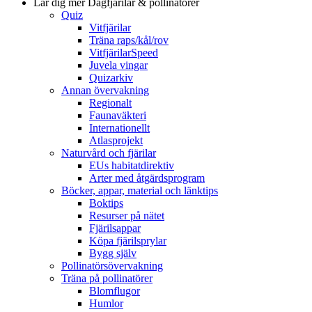
Lär dig mer
Dagfjärilar & pollinatörer
Quiz
Vitfjärilar
Träna raps/kål/rov
VitfjärilarSpeed
Juvela vingar
Quizarkiv
Annan övervakning
Regionalt
Faunaväkteri
Internationellt
Atlasprojekt
Naturvård och fjärilar
EUs habitatdirektiv
Arter med åtgärdsprogram
Böcker, appar, material och länktips
Boktips
Resurser på nätet
Fjärilsappar
Köpa fjärilsprylar
Bygg själv
Pollinatörsövervakning
Träna på pollinatörer
Blomflugor
Humlor