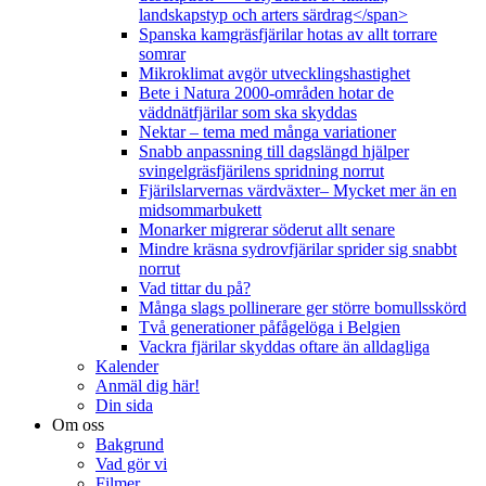
landskapstyp och arters särdrag</span>
Spanska kamgräsfjärilar hotas av allt torrare
somrar
Mikroklimat avgör utvecklingshastighet
Bete i Natura 2000-områden hotar de
väddnätfjärilar som ska skyddas
Nektar – tema med många variationer
Snabb anpassning till dagslängd hjälper
svingelgräsfjärilens spridning norrut
Fjärilslarvernas värdväxter– Mycket mer än en
midsommarbukett
Monarker migrerar söderut allt senare
Mindre kräsna sydrovfjärilar sprider sig snabbt
norrut
Vad tittar du på?
Många slags pollinerare ger större bomullsskörd
Två generationer påfågelöga i Belgien
Vackra fjärilar skyddas oftare än alldagliga
Kalender
Anmäl dig här!
Din sida
Om oss
Bakgrund
Vad gör vi
Filmer