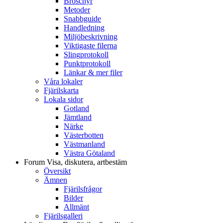
Broschyr
Metoder
Snabbguide
Handledning
Miljöbeskrivning
Viktigaste filerna
Slingprotokoll
Punktprotokoll
Länkar & mer filer
Våra lokaler
Fjärilskarta
Lokala sidor
Gotland
Jämtland
Närke
Västerbotten
Västmanland
Västra Götaland
Forum
Visa, diskutera, artbestäm
Översikt
Ämnen
Fjärilsfrågor
Bilder
Allmänt
Fjärilsgalleri