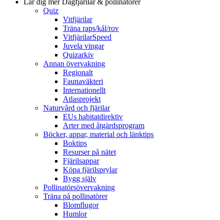
Lär dig mer
Dagfjärilar & pollinatörer
Quiz
Vitfjärilar
Träna raps/kål/rov
VitfjärilarSpeed
Juvela vingar
Quizarkiv
Annan övervakning
Regionalt
Faunaväkteri
Internationellt
Atlasprojekt
Naturvård och fjärilar
EUs habitatdirektiv
Arter med åtgärdsprogram
Böcker, appar, material och länktips
Boktips
Resurser på nätet
Fjärilsappar
Köpa fjärilsprylar
Bygg själv
Pollinatörsövervakning
Träna på pollinatörer
Blomflugor
Humlor