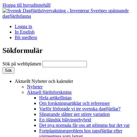
Hoppa till huvudinnehåll
Logga in
In English
Bli medlem
Sökformulär
Sök på webbplatsen
Aktuellt
Nyheter och kalender
Nyheter
Aktuell fjärilsforskning
Hela artikellistan
Om forskningsartiklar och referenser
Varför förlorade vi tre svenska dagfjärilar?
Slingrande slåtter ger större variation
En öländsk blåvingehybrid
Det nya normala får oss att glömma hur det var
Fortplantningsproblem hos rapsfjärilar efter
värmestress som larver