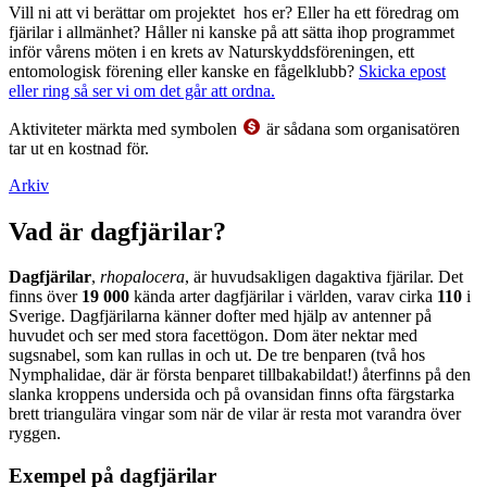
Vill ni att vi berättar om projektet hos er? Eller ha ett föredrag om
fjärilar i allmänhet? Håller ni kanske på att sätta ihop programmet
inför vårens möten i en krets av Naturskyddsföreningen, ett
entomologisk förening eller kanske en fågelklubb?
Skicka epost
eller ring så ser vi om det går att ordna.
Aktiviteter märkta med symbolen
är sådana som organisatören
tar ut en kostnad för.
Arkiv
Vad är dagfjärilar?
Dagfjärilar
,
rhopalocera
, är huvudsakligen dagaktiva fjärilar. Det
finns över
19 000
kända arter dagfjärilar i världen, varav cirka
110
i
Sverige. Dagfjärilarna känner dofter med hjälp av antenner på
huvudet och ser med stora facettögon. Dom äter nektar med
sugsnabel, som kan rullas in och ut. De tre benparen (två hos
Nymphalidae, där är första benparet tillbakabildat!) återfinns på den
slanka kroppens undersida och på ovansidan finns ofta färgstarka
brett triangulära vingar som när de vilar är resta mot varandra över
ryggen.
Exempel på dagfjärilar