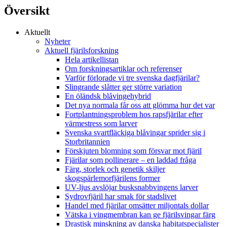
Översikt
Aktuellt
Nyheter
Aktuell fjärilsforskning
Hela artikellistan
Om forskningsartiklar och referenser
Varför förlorade vi tre svenska dagfjärilar?
Slingrande slåtter ger större variation
En öländsk blåvingehybrid
Det nya normala får oss att glömma hur det var
Fortplantningsproblem hos rapsfjärilar efter
värmestress som larver
Svenska svartfläckiga blåvingar sprider sig i
Storbritannien
Förskjuten blomning som försvar mot fjäril
Fjärilar som pollinerare – en laddad fråga
Färg, storlek och genetik skiljer
skogspärlemorfjärilens former
UV-ljus avslöjar busksnabbvingens larver
Sydrovfjäril har smak för stadslivet
Handel med fjärilar omsätter miljontals dollar
Vätska i vingmembran kan ge fjärilsvingar färg
Drastisk minskning av danska habitatspecialister