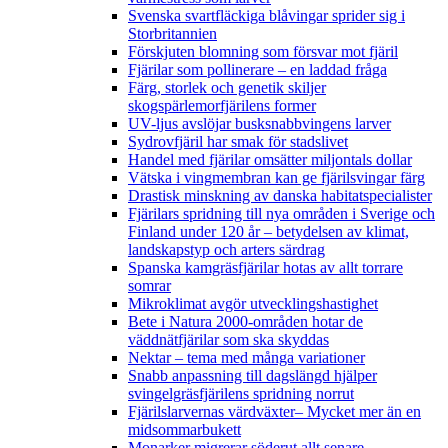
Svenska svartfläckiga blåvingar sprider sig i
Storbritannien
Förskjuten blomning som försvar mot fjäril
Fjärilar som pollinerare – en laddad fråga
Färg, storlek och genetik skiljer
skogspärlemorfjärilens former
UV-ljus avslöjar busksnabbvingens larver
Sydrovfjäril har smak för stadslivet
Handel med fjärilar omsätter miljontals dollar
Vätska i vingmembran kan ge fjärilsvingar färg
Drastisk minskning av danska habitatspecialister
Fjärilars spridning till nya områden i Sverige och
Finland under 120 år
– betydelsen av klimat,
landskapstyp och arters särdrag
Spanska kamgräsfjärilar hotas av allt torrare
somrar
Mikroklimat avgör utvecklingshastighet
Bete i Natura 2000-områden hotar de
väddnätfjärilar som ska skyddas
Nektar – tema med många variationer
Snabb anpassning till dagslängd hjälper
svingelgräsfjärilens spridning norrut
Fjärilslarvernas värdväxter– Mycket mer än en
midsommarbukett
Monarker migrerar söderut allt senare