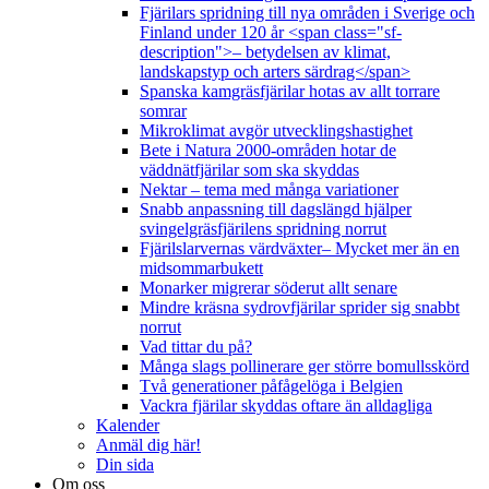
Fjärilars spridning till nya områden i Sverige och
Finland under 120 år <span class="sf-
description">– betydelsen av klimat,
landskapstyp och arters särdrag</span>
Spanska kamgräsfjärilar hotas av allt torrare
somrar
Mikroklimat avgör utvecklingshastighet
Bete i Natura 2000-områden hotar de
väddnätfjärilar som ska skyddas
Nektar – tema med många variationer
Snabb anpassning till dagslängd hjälper
svingelgräsfjärilens spridning norrut
Fjärilslarvernas värdväxter– Mycket mer än en
midsommarbukett
Monarker migrerar söderut allt senare
Mindre kräsna sydrovfjärilar sprider sig snabbt
norrut
Vad tittar du på?
Många slags pollinerare ger större bomullsskörd
Två generationer påfågelöga i Belgien
Vackra fjärilar skyddas oftare än alldagliga
Kalender
Anmäl dig här!
Din sida
Om oss