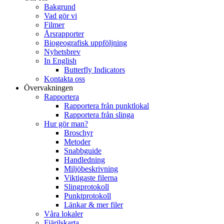
Bakgrund
Vad gör vi
Filmer
Årsrapporter
Biogeografisk uppföljning
Nyhetsbrev
In English
Butterfly Indicators
Kontakta oss
Övervakningen
Rapportera
Rapportera från punktlokal
Rapportera från slinga
Hur gör man?
Broschyr
Metoder
Snabbguide
Handledning
Miljöbeskrivning
Viktigaste filerna
Slingprotokoll
Punktprotokoll
Länkar & mer filer
Våra lokaler
Fjärilskarta