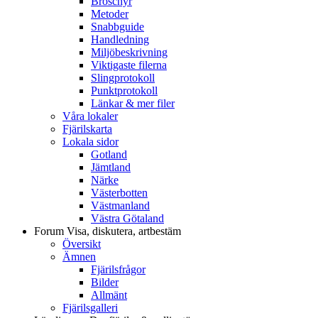
Broschyr
Metoder
Snabbguide
Handledning
Miljöbeskrivning
Viktigaste filerna
Slingprotokoll
Punktprotokoll
Länkar & mer filer
Våra lokaler
Fjärilskarta
Lokala sidor
Gotland
Jämtland
Närke
Västerbotten
Västmanland
Västra Götaland
Forum
Visa, diskutera, artbestäm
Översikt
Ämnen
Fjärilsfrågor
Bilder
Allmänt
Fjärilsgalleri