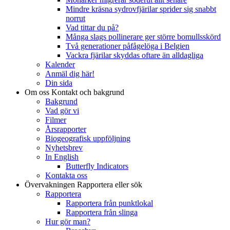
Mindre kräsna sydrovfjärilar sprider sig snabbt
norrut
Vad tittar du på?
Många slags pollinerare ger större bomullsskörd
Två generationer påfågelöga i Belgien
Vackra fjärilar skyddas oftare än alldagliga
Kalender
Anmäl dig här!
Din sida
Om oss
Kontakt och bakgrund
Bakgrund
Vad gör vi
Filmer
Årsrapporter
Biogeografisk uppföljning
Nyhetsbrev
In English
Butterfly Indicators
Kontakta oss
Övervakningen
Rapportera eller sök
Rapportera
Rapportera från punktlokal
Rapportera från slinga
Hur gör man?