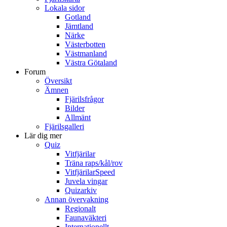
Lokala sidor
Gotland
Jämtland
Närke
Västerbotten
Västmanland
Västra Götaland
Forum
Översikt
Ämnen
Fjärilsfrågor
Bilder
Allmänt
Fjärilsgalleri
Lär dig mer
Quiz
Vitfjärilar
Träna raps/kål/rov
VitfjärilarSpeed
Juvela vingar
Quizarkiv
Annan övervakning
Regionalt
Faunaväkteri
Internationellt