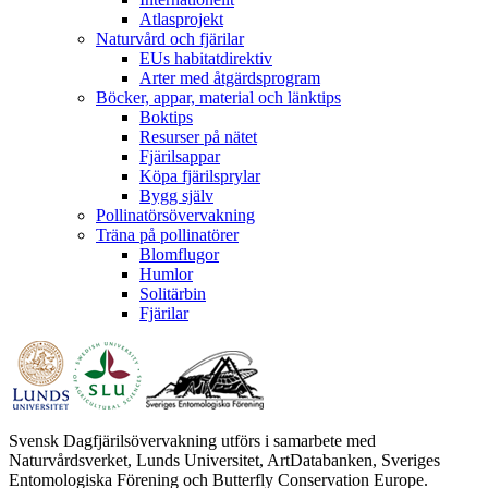
Atlasprojekt
Naturvård och fjärilar
EUs habitatdirektiv
Arter med åtgärdsprogram
Böcker, appar, material och länktips
Boktips
Resurser på nätet
Fjärilsappar
Köpa fjärilsprylar
Bygg själv
Pollinatörsövervakning
Träna på pollinatörer
Blomflugor
Humlor
Solitärbin
Fjärilar
Svensk Dagfjärilsövervakning utförs i samarbete med
Naturvårdsverket, Lunds Universitet, ArtDatabanken, Sveriges
Entomologiska Förening och Butterfly Conservation Europe.