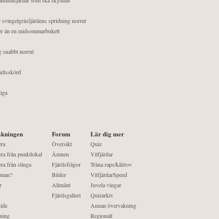
 svingelgräsfjärilens spridning norrut
mer än en midsommarbukett
g snabbt norrut
ullsskörd
liga
kningen
Forum
Lär dig mer
era
Översikt
Quiz
ra från punktlokal
Ämnen
Vitfjärilar
ra från slinga
Fjärilsfrågor
Träna raps/kål/rov
 man?
Bilder
VitfjärilarSpeed
r
Allmänt
Juvela vingar
Fjärilsgalleri
Quizarkiv
ide
Annan övervakning
ning
Regionalt