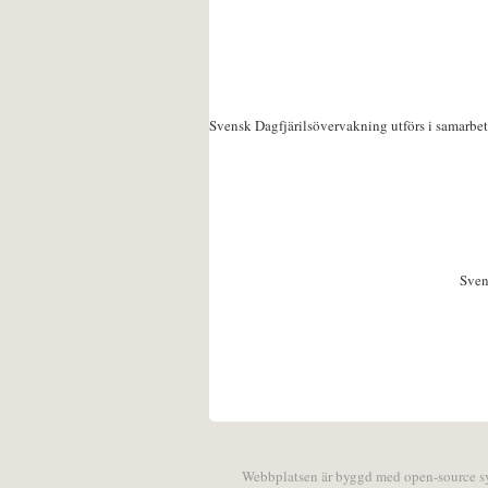
Svensk Dagfjärilsövervakning utförs i samarbe
Sven
Webbplatsen är byggd med open-source 