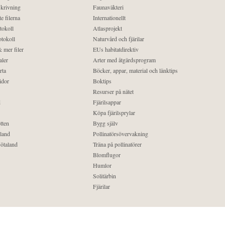
krivning
Faunaväkteri
e filerna
Internationellt
tokoll
Atlasprojekt
tokoll
Naturvård och fjärilar
 mer filer
EUs habitatdirektiv
aler
Arter med åtgärdsprogram
rta
Böcker, appar, material och länktips
idor
Boktips
Resurser på nätet
d
Fjärilsappar
Köpa fjärilsprylar
tten
Bygg själv
land
Pollinatörsövervakning
ötaland
Träna på pollinatörer
Blomflugor
Humlor
Solitärbin
Fjärilar