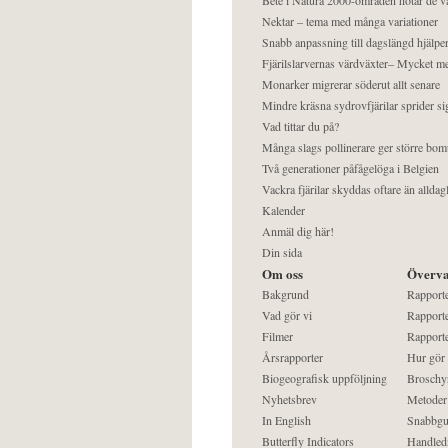
Nektar – tema med många variationer
Snabb anpassning till dagslängd hjälper
Fjärilslarvernas värdväxter– Mycket 
Monarker migrerar söderut allt senare
Mindre kräsna sydrovfjärilar sprider si
Vad tittar du på?
Många slags pollinerare ger större bom
Två generationer påfågelöga i Belgien
Vackra fjärilar skyddas oftare än alldag
Kalender
Anmäl dig här!
Din sida
Om oss
Överva
Bakgrund
Rapport
Vad gör vi
Rapporte
Filmer
Rapporte
Årsrapporter
Hur gör
Biogeografisk uppföljning
Broschy
Nyhetsbrev
Metoder
In English
Snabbgu
Butterfly Indicators
Handled