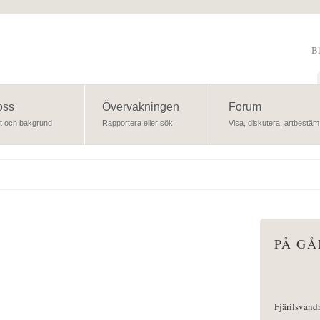
B
Sök
oss
Övervakningen
Forum
t och bakgrund
Rapportera eller sök
Visa, diskutera, artbestäm
PÅ G
Fjärilsvand