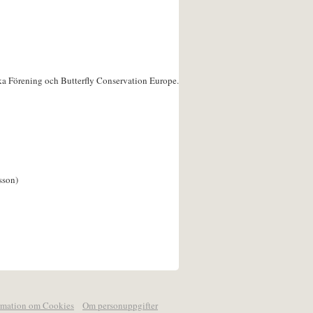
ka Förening och Butterfly Conservation Europe.
sson)
rmation om Cookies
Om personuppgifter