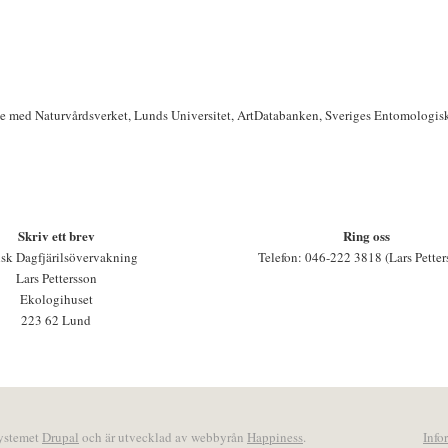
te med Naturvårdsverket, Lunds Universitet, ArtDatabanken, Sveriges Entomologis
Skriv ett brev
Ring oss
sk Dagfjärilsövervakning
Telefon: 046-222 3818 (Lars Petter
Lars Pettersson
Ekologihuset
223 62 Lund
systemet
Drupal
och är utvecklad av webbyrån
Happiness
.
Info