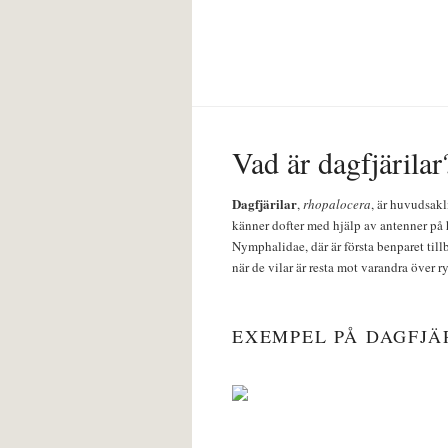
Vad är dagfjärilar
Dagfjärilar
,
rhopalocera
, är huvudsakl
känner dofter med hjälp av antenner på 
Nymphalidae, där är första benparet till
när de vilar är resta mot varandra över r
EXEMPEL PÅ DAGFJÄ