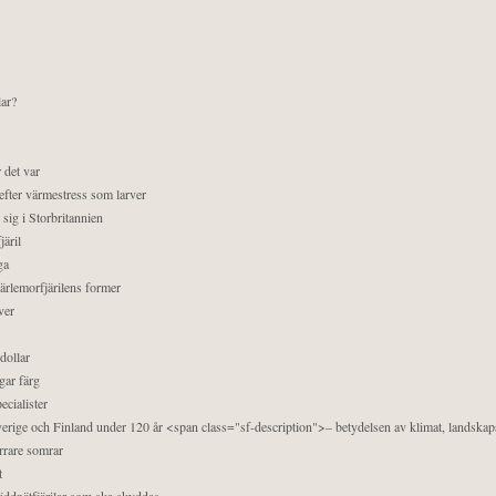
lar?
 det var
efter värmestress som larver
sig i Storbritannien
äril
ga
pärlemorfjärilens former
ver
dollar
gar färg
ecialister
 Sverige och Finland under 120 år <span class="sf-description">– betydelsen av klimat, landska
orrare somrar
t
äddnätfjärilar som ska skyddas