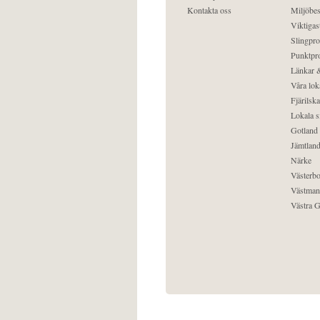
Kontakta oss
Miljöbes
Viktigast
Slingpro
Punktpro
Länkar &
Våra lok
Fjärilska
Lokala s
Gotland
Jämtlan
Närke
Västerbo
Västman
Västra G