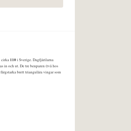
110
v cirka
i Sverige. Dagfjärilarna
s in och ut. De tre benparen (två hos
färgstarka brett triangulära vingar som