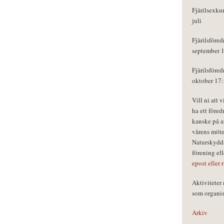
Fjärilsexku
juli
Fjärilsföred
september 
Fjärilsföred
oktober 17
Vill ni att 
ha ett föred
kanske på a
vårens möte
Naturskydds
förening el
epost eller 
Aktivitete
som organisa
Arkiv