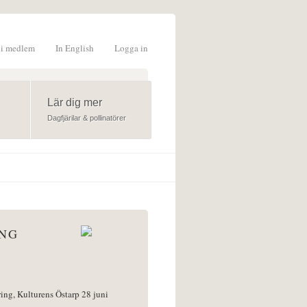
li medlem
In English
Logga in
formulär
Lär dig mer
Dagfjärilar & pollinatörer
ÅNG
ring, Kulturens Östarp 28 juni