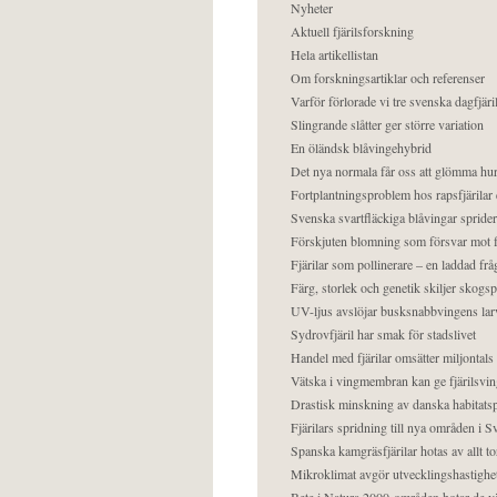
Nyheter
Aktuell fjärilsforskning
Hela artikellistan
Om forskningsartiklar och referenser
Varför förlorade vi tre svenska dagfjäri
Slingrande slåtter ger större variation
En öländsk blåvingehybrid
Det nya normala får oss att glömma hur
Fortplantningsproblem hos rapsfjärilar 
Svenska svartfläckiga blåvingar sprider 
Förskjuten blomning som försvar mot fj
Fjärilar som pollinerare – en laddad frå
Färg, storlek och genetik skiljer skogs
UV-ljus avslöjar busksnabbvingens lar
Sydrovfjäril har smak för stadslivet
Handel med fjärilar omsätter miljontals 
Vätska i vingmembran kan ge fjärilsvin
Drastisk minskning av danska habitatsp
Fjärilars spridning till nya områden i
Spanska kamgräsfjärilar hotas av allt t
Mikroklimat avgör utvecklingshastighe
Bete i Natura 2000-områden hotar de v