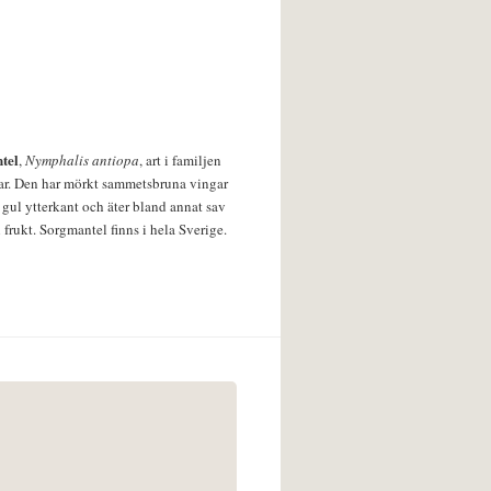
tel
,
Nymphalis antiopa
, art i familjen
lar. Den har mörkt sammetsbruna vingar
 gul ytterkant och äter bland annat sav
 frukt. Sorgmantel finns i hela Sverige.