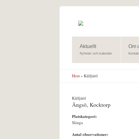
Hoppa till huvudinnehåll
Aktuellt
Om 
Nyheter och kalender
Kontak
Hem
» Kålfjäril
Kålfjäril
Ängsö, Kocktorp
Platskategori:
Slinga
Antal observationer: