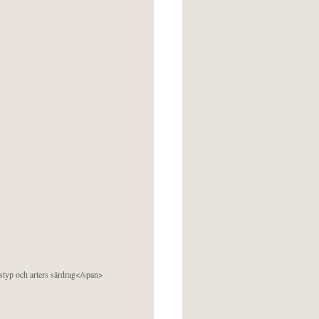
pstyp och arters särdrag</span>