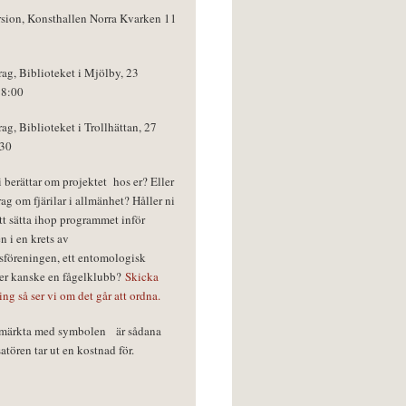
rsion, Konsthallen Norra Kvarken 11
rag, Biblioteket i Mjölby, 23
18:00
rag, Biblioteket i Trollhättan, 27
:30
vi berättar om projektet hos er? Eller
rag om fjärilar i allmänhet? Håller ni
tt sätta ihop programmet inför
n i en krets av
föreningen, ett entomologisk
ler kanske en fågelklubb?
Skicka
ring så ser vi om det går att ordna.
r märkta med symbolen
är sådana
tören tar ut en kostnad för.