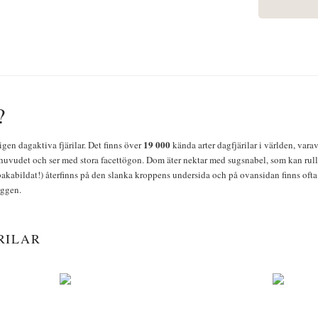
?
19 000
igen dagaktiva fjärilar. Det finns över
kända arter dagfjärilar i världen, vara
huvudet och ser med stora facettögon. Dom äter nektar med sugsnabel, som kan rulla
bakabildat!) återfinns på den slanka kroppens undersida och på ovansidan finns ofta 
yggen.
RILAR