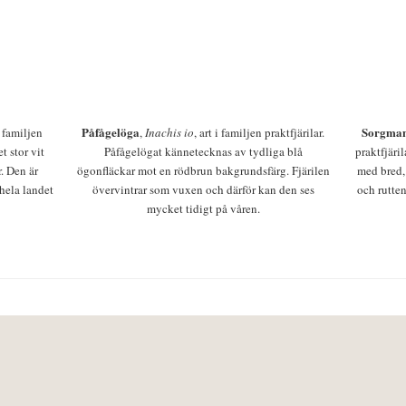
Påfågelöga
Sorgman
 i familjen
,
Inachis io
, art i familjen praktfjärilar.
t stor vit
Påfågelögat kännetecknas av tydliga blå
praktfjäri
r. Den är
ögonfläckar mot en rödbrun bakgrundsfärg. Fjärilen
med bred,
 hela landet
övervintrar som vuxen och därför kan den ses
och rutten
mycket tidigt på våren.