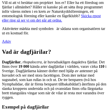
Vill ni att vi berättar om projektet hos er? Eller ha ett föredrag om
fjärilar i allmänhet? Håller ni kanske på att sätta ihop programmet
inför vårens möten i en krets av Naturskyddsföreningen, ett
entomologisk förening eller kanske en fågelklubb?
Skicka epost
eller ring så ser vi om det går att ordna.
Aktiviteter märkta med symbolen
är sådana som organisatören tar
ut en kostnad för.
Arkiv
Vad är dagfjärilar?
Dagfjärilar
,
rhopalocera
, är huvudsakligen dagaktiva fjärilar. Det
finns över
19 000
kända arter dagfjärilar i världen, varav cirka
110
i
Sverige. Dagfjärilarna känner dofter med hjälp av antenner på
huvudet och ser med stora facettögon. Dom äter nektar med
sugsnabel, som kan rullas in och ut. De tre benparen (två hos
Nymphalidae, där är första benparet tillbakabildat!) återfinns på den
slanka kroppens undersida och på ovansidan finns ofta färgstarka
brett triangulära vingar som när de vilar är resta mot varandra över
ryggen.
Exempel på dagfjärilar