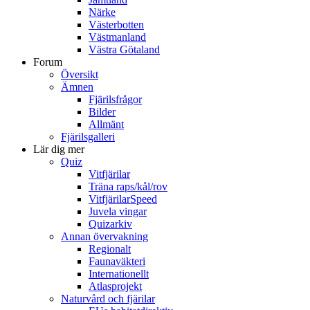
Närke
Västerbotten
Västmanland
Västra Götaland
Forum
Översikt
Ämnen
Fjärilsfrågor
Bilder
Allmänt
Fjärilsgalleri
Lär dig mer
Quiz
Vitfjärilar
Träna raps/kål/rov
VitfjärilarSpeed
Juvela vingar
Quizarkiv
Annan övervakning
Regionalt
Faunaväkteri
Internationellt
Atlasprojekt
Naturvård och fjärilar