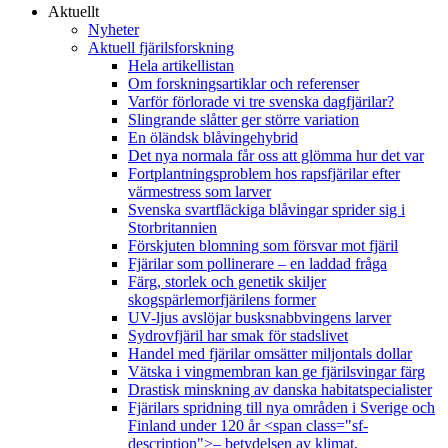
Aktuellt
Nyheter
Aktuell fjärilsforskning
Hela artikellistan
Om forskningsartiklar och referenser
Varför förlorade vi tre svenska dagfjärilar?
Slingrande slåtter ger större variation
En öländsk blåvingehybrid
Det nya normala får oss att glömma hur det var
Fortplantningsproblem hos rapsfjärilar efter
värmestress som larver
Svenska svartfläckiga blåvingar sprider sig i
Storbritannien
Förskjuten blomning som försvar mot fjäril
Fjärilar som pollinerare – en laddad fråga
Färg, storlek och genetik skiljer
skogspärlemorfjärilens former
UV-ljus avslöjar busksnabbvingens larver
Sydrovfjäril har smak för stadslivet
Handel med fjärilar omsätter miljontals dollar
Vätska i vingmembran kan ge fjärilsvingar färg
Drastisk minskning av danska habitatspecialister
Fjärilars spridning till nya områden i Sverige och
Finland under 120 år <span class="sf-
description">– betydelsen av klimat,