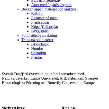
EUs habitatdirektiv
Arter med åtgärdsprogram
Böcker, appar, material och länktips
Boktips
Resurser på nätet
Fjärilsappar
Köpa fjärilsprylar
Bygg själv
Pollinatörsövervakning
Träna på pollinatörer
Blomflugor
Humlor
Solitärbin
Fjärilar
Svensk Dagfjärilsövervakning utförs i samarbete med
Naturvårdsverket, Lunds Universitet, ArtDatabanken, Sveriges
Entomologiska Förening och Butterfly Conservation Europe.
Skriv ett brev
Ring oss