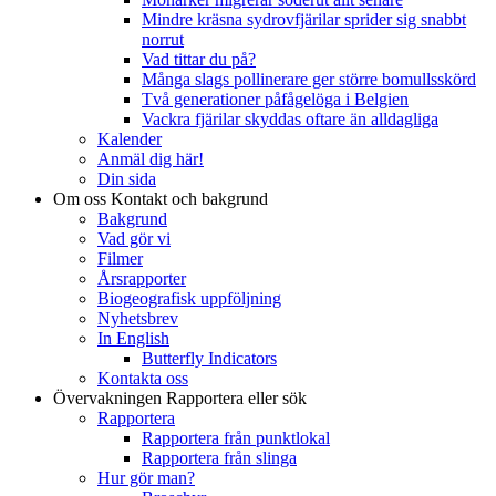
Mindre kräsna sydrovfjärilar sprider sig snabbt
norrut
Vad tittar du på?
Många slags pollinerare ger större bomullsskörd
Två generationer påfågelöga i Belgien
Vackra fjärilar skyddas oftare än alldagliga
Kalender
Anmäl dig här!
Din sida
Om oss
Kontakt och bakgrund
Bakgrund
Vad gör vi
Filmer
Årsrapporter
Biogeografisk uppföljning
Nyhetsbrev
In English
Butterfly Indicators
Kontakta oss
Övervakningen
Rapportera eller sök
Rapportera
Rapportera från punktlokal
Rapportera från slinga
Hur gör man?