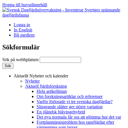
Hoppa till huvudinnehåll
Logga in
In English
Bli medlem
Sökformulär
Sök på webbplatsen
Aktuellt
Nyheter och kalender
Nyheter
Aktuell fjärilsforskning
Hela artikellistan
Om forskningsartiklar och referenser
Varför förlorade vi tre svenska dagfjärilar?
Slingrande slåtter ger större variation
En öländsk blåvingehybrid
Det nya normala får oss att glömma hur det var
Fortplantningsproblem hos rapsfjärilar efter
värmestress som larver