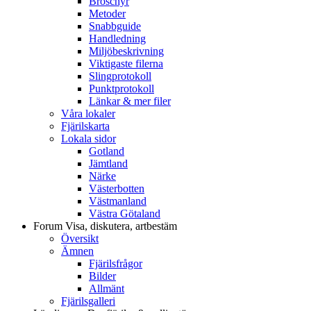
Broschyr
Metoder
Snabbguide
Handledning
Miljöbeskrivning
Viktigaste filerna
Slingprotokoll
Punktprotokoll
Länkar & mer filer
Våra lokaler
Fjärilskarta
Lokala sidor
Gotland
Jämtland
Närke
Västerbotten
Västmanland
Västra Götaland
Forum
Visa, diskutera, artbestäm
Översikt
Ämnen
Fjärilsfrågor
Bilder
Allmänt
Fjärilsgalleri