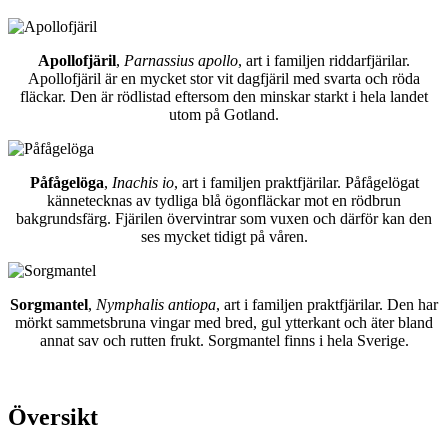
Apollofjäril
,
Parnassius apollo
, art i familjen riddarfjärilar.
Apollofjäril är en mycket stor vit dagfjäril med svarta och röda
fläckar. Den är rödlistad eftersom den minskar starkt i hela landet
utom på Gotland.
Påfågelöga
,
Inachis io
, art i familjen praktfjärilar. Påfågelögat
kännetecknas av tydliga blå ögonfläckar mot en rödbrun
bakgrundsfärg. Fjärilen övervintrar som vuxen och därför kan den
ses mycket tidigt på våren.
Sorgmantel
,
Nymphalis antiopa
, art i familjen praktfjärilar. Den har
mörkt sammetsbruna vingar med bred, gul ytterkant och äter bland
annat sav och rutten frukt. Sorgmantel finns i hela Sverige.
Översikt