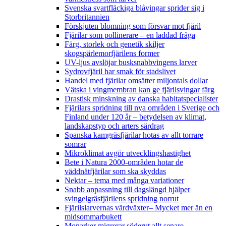
Svenska svartfläckiga blåvingar sprider sig i
Storbritannien
Förskjuten blomning som försvar mot fjäril
Fjärilar som pollinerare – en laddad fråga
Färg, storlek och genetik skiljer
skogspärlemorfjärilens former
UV-ljus avslöjar busksnabbvingens larver
Sydrovfjäril har smak för stadslivet
Handel med fjärilar omsätter miljontals dollar
Vätska i vingmembran kan ge fjärilsvingar färg
Drastisk minskning av danska habitatspecialister
Fjärilars spridning till nya områden i Sverige och
Finland under 120 år
– betydelsen av klimat,
landskapstyp och arters särdrag
Spanska kamgräsfjärilar hotas av allt torrare
somrar
Mikroklimat avgör utvecklingshastighet
Bete i Natura 2000-områden hotar de
väddnätfjärilar som ska skyddas
Nektar – tema med många variationer
Snabb anpassning till dagslängd hjälper
svingelgräsfjärilens spridning norrut
Fjärilslarvernas värdväxter– Mycket mer än en
midsommarbukett
Monarker migrerar söderut allt senare