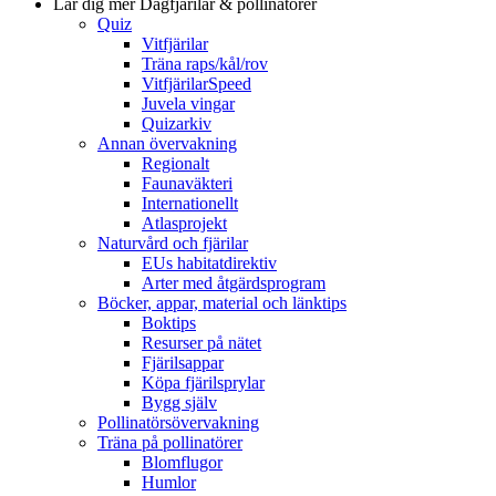
Lär dig mer
Dagfjärilar & pollinatörer
Quiz
Vitfjärilar
Träna raps/kål/rov
VitfjärilarSpeed
Juvela vingar
Quizarkiv
Annan övervakning
Regionalt
Faunaväkteri
Internationellt
Atlasprojekt
Naturvård och fjärilar
EUs habitatdirektiv
Arter med åtgärdsprogram
Böcker, appar, material och länktips
Boktips
Resurser på nätet
Fjärilsappar
Köpa fjärilsprylar
Bygg själv
Pollinatörsövervakning
Träna på pollinatörer
Blomflugor
Humlor