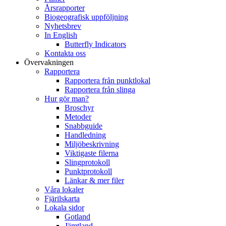
Årsrapporter
Biogeografisk uppföljning
Nyhetsbrev
In English
Butterfly Indicators
Kontakta oss
Övervakningen
Rapportera
Rapportera från punktlokal
Rapportera från slinga
Hur gör man?
Broschyr
Metoder
Snabbguide
Handledning
Miljöbeskrivning
Viktigaste filerna
Slingprotokoll
Punktprotokoll
Länkar & mer filer
Våra lokaler
Fjärilskarta
Lokala sidor
Gotland
Jämtland