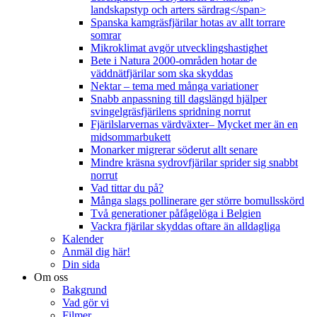
landskapstyp och arters särdrag</span>
Spanska kamgräsfjärilar hotas av allt torrare
somrar
Mikroklimat avgör utvecklingshastighet
Bete i Natura 2000-områden hotar de
väddnätfjärilar som ska skyddas
Nektar – tema med många variationer
Snabb anpassning till dagslängd hjälper
svingelgräsfjärilens spridning norrut
Fjärilslarvernas värdväxter– Mycket mer än en
midsommarbukett
Monarker migrerar söderut allt senare
Mindre kräsna sydrovfjärilar sprider sig snabbt
norrut
Vad tittar du på?
Många slags pollinerare ger större bomullsskörd
Två generationer påfågelöga i Belgien
Vackra fjärilar skyddas oftare än alldagliga
Kalender
Anmäl dig här!
Din sida
Om oss
Bakgrund
Vad gör vi
Filmer