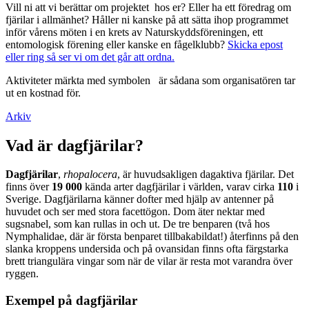
Vill ni att vi berättar om projektet hos er? Eller ha ett föredrag om
fjärilar i allmänhet? Håller ni kanske på att sätta ihop programmet
inför vårens möten i en krets av Naturskyddsföreningen, ett
entomologisk förening eller kanske en fågelklubb?
Skicka epost
eller ring så ser vi om det går att ordna.
Aktiviteter märkta med symbolen
är sådana som organisatören tar
ut en kostnad för.
Arkiv
Vad är dagfjärilar?
Dagfjärilar
,
rhopalocera
, är huvudsakligen dagaktiva fjärilar. Det
finns över
19 000
kända arter dagfjärilar i världen, varav cirka
110
i
Sverige. Dagfjärilarna känner dofter med hjälp av antenner på
huvudet och ser med stora facettögon. Dom äter nektar med
sugsnabel, som kan rullas in och ut. De tre benparen (två hos
Nymphalidae, där är första benparet tillbakabildat!) återfinns på den
slanka kroppens undersida och på ovansidan finns ofta färgstarka
brett triangulära vingar som när de vilar är resta mot varandra över
ryggen.
Exempel på dagfjärilar