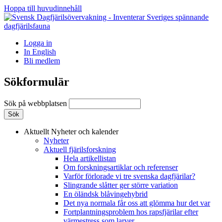
Hoppa till huvudinnehåll
Logga in
In English
Bli medlem
Sökformulär
Sök på webbplatsen
Aktuellt
Nyheter och kalender
Nyheter
Aktuell fjärilsforskning
Hela artikellistan
Om forskningsartiklar och referenser
Varför förlorade vi tre svenska dagfjärilar?
Slingrande slåtter ger större variation
En öländsk blåvingehybrid
Det nya normala får oss att glömma hur det var
Fortplantningsproblem hos rapsfjärilar efter
värmestress som larver