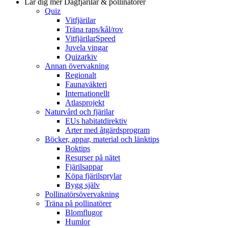
Lär dig mer
Dagfjärilar & pollinatörer
Quiz
Vitfjärilar
Träna raps/kål/rov
VitfjärilarSpeed
Juvela vingar
Quizarkiv
Annan övervakning
Regionalt
Faunaväkteri
Internationellt
Atlasprojekt
Naturvård och fjärilar
EUs habitatdirektiv
Arter med åtgärdsprogram
Böcker, appar, material och länktips
Boktips
Resurser på nätet
Fjärilsappar
Köpa fjärilsprylar
Bygg själv
Pollinatörsövervakning
Träna på pollinatörer
Blomflugor
Humlor