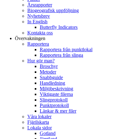
Årsrapporter
Biogeografisk uppföljning
Nyhetsbrev
In English
Butterfly Indicators
Kontakta oss
Övervakningen
Rapportera
Rapportera från punktlokal
Rapportera från slinga
Hur gör man?
Broschyr
Metoder
Snabbguide
Handledning
Miljöbeskrivning
Viktigaste filerna
Slingprotokoll
Punktprotokoll
Länkar & mer filer
Våra lokaler
Fjärilskarta
Lokala sidor
Gotland
Jämtland