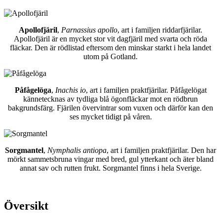
Apollofjäril
,
Parnassius apollo
, art i familjen riddarfjärilar.
Apollofjäril är en mycket stor vit dagfjäril med svarta och röda
fläckar. Den är rödlistad eftersom den minskar starkt i hela landet
utom på Gotland.
Påfågelöga
,
Inachis io
, art i familjen praktfjärilar. Påfågelögat
kännetecknas av tydliga blå ögonfläckar mot en rödbrun
bakgrundsfärg. Fjärilen övervintrar som vuxen och därför kan den
ses mycket tidigt på våren.
Sorgmantel
,
Nymphalis antiopa
, art i familjen praktfjärilar. Den har
mörkt sammetsbruna vingar med bred, gul ytterkant och äter bland
annat sav och rutten frukt. Sorgmantel finns i hela Sverige.
Översikt