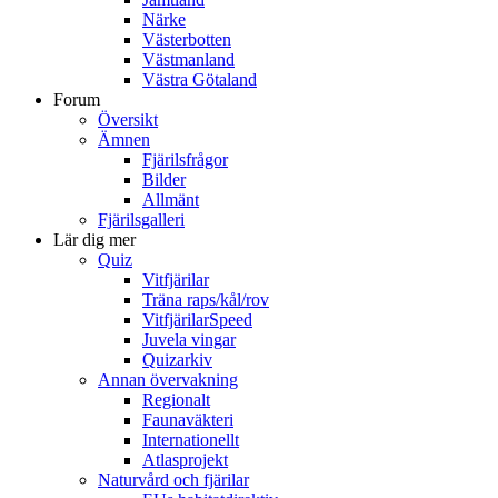
Närke
Västerbotten
Västmanland
Västra Götaland
Forum
Översikt
Ämnen
Fjärilsfrågor
Bilder
Allmänt
Fjärilsgalleri
Lär dig mer
Quiz
Vitfjärilar
Träna raps/kål/rov
VitfjärilarSpeed
Juvela vingar
Quizarkiv
Annan övervakning
Regionalt
Faunaväkteri
Internationellt
Atlasprojekt
Naturvård och fjärilar