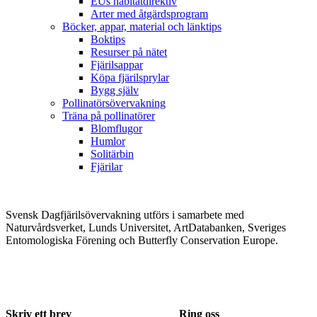
EUs habitatdirektiv
Arter med åtgärdsprogram
Böcker, appar, material och länktips
Boktips
Resurser på nätet
Fjärilsappar
Köpa fjärilsprylar
Bygg själv
Pollinatörsövervakning
Träna på pollinatörer
Blomflugor
Humlor
Solitärbin
Fjärilar
Svensk Dagfjärilsövervakning utförs i samarbete med
Naturvårdsverket, Lunds Universitet, ArtDatabanken, Sveriges
Entomologiska Förening och Butterfly Conservation Europe.
Skriv ett brev
Ring oss