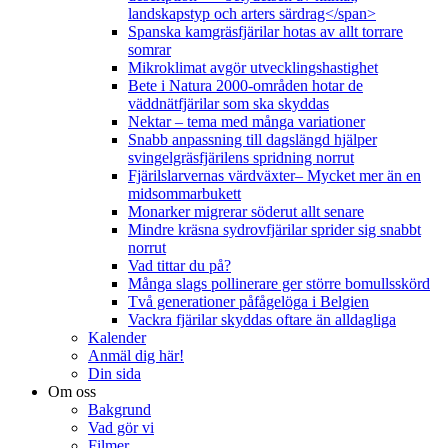
landskapstyp och arters särdrag</span>
Spanska kamgräsfjärilar hotas av allt torrare
somrar
Mikroklimat avgör utvecklingshastighet
Bete i Natura 2000-områden hotar de
väddnätfjärilar som ska skyddas
Nektar – tema med många variationer
Snabb anpassning till dagslängd hjälper
svingelgräsfjärilens spridning norrut
Fjärilslarvernas värdväxter– Mycket mer än en
midsommarbukett
Monarker migrerar söderut allt senare
Mindre kräsna sydrovfjärilar sprider sig snabbt
norrut
Vad tittar du på?
Många slags pollinerare ger större bomullsskörd
Två generationer påfågelöga i Belgien
Vackra fjärilar skyddas oftare än alldagliga
Kalender
Anmäl dig här!
Din sida
Om oss
Bakgrund
Vad gör vi
Filmer