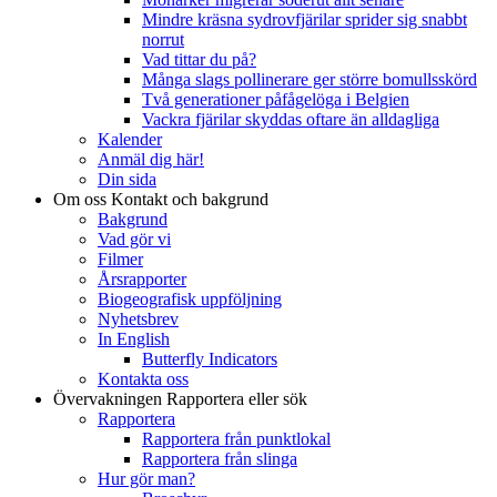
Mindre kräsna sydrovfjärilar sprider sig snabbt
norrut
Vad tittar du på?
Många slags pollinerare ger större bomullsskörd
Två generationer påfågelöga i Belgien
Vackra fjärilar skyddas oftare än alldagliga
Kalender
Anmäl dig här!
Din sida
Om oss
Kontakt och bakgrund
Bakgrund
Vad gör vi
Filmer
Årsrapporter
Biogeografisk uppföljning
Nyhetsbrev
In English
Butterfly Indicators
Kontakta oss
Övervakningen
Rapportera eller sök
Rapportera
Rapportera från punktlokal
Rapportera från slinga
Hur gör man?