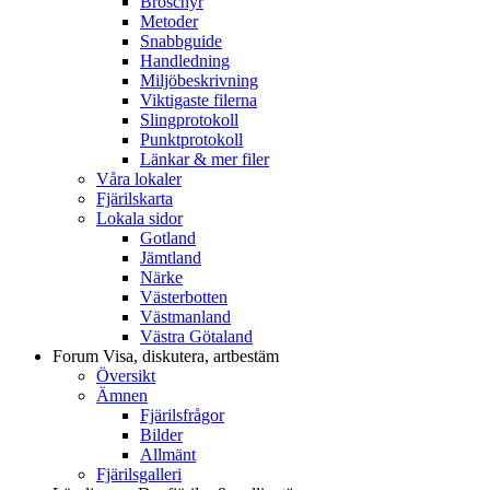
Broschyr
Metoder
Snabbguide
Handledning
Miljöbeskrivning
Viktigaste filerna
Slingprotokoll
Punktprotokoll
Länkar & mer filer
Våra lokaler
Fjärilskarta
Lokala sidor
Gotland
Jämtland
Närke
Västerbotten
Västmanland
Västra Götaland
Forum
Visa, diskutera, artbestäm
Översikt
Ämnen
Fjärilsfrågor
Bilder
Allmänt
Fjärilsgalleri