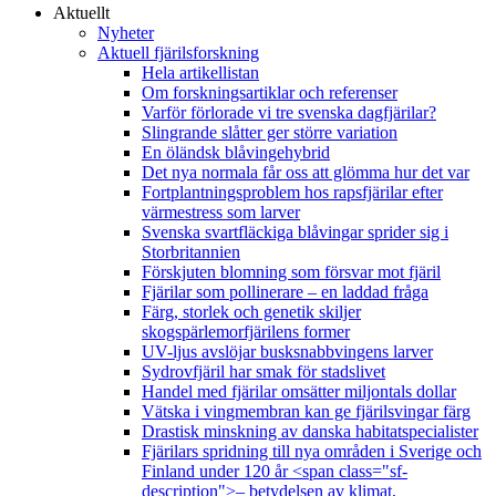
Aktuellt
Nyheter
Aktuell fjärilsforskning
Hela artikellistan
Om forskningsartiklar och referenser
Varför förlorade vi tre svenska dagfjärilar?
Slingrande slåtter ger större variation
En öländsk blåvingehybrid
Det nya normala får oss att glömma hur det var
Fortplantningsproblem hos rapsfjärilar efter
värmestress som larver
Svenska svartfläckiga blåvingar sprider sig i
Storbritannien
Förskjuten blomning som försvar mot fjäril
Fjärilar som pollinerare – en laddad fråga
Färg, storlek och genetik skiljer
skogspärlemorfjärilens former
UV-ljus avslöjar busksnabbvingens larver
Sydrovfjäril har smak för stadslivet
Handel med fjärilar omsätter miljontals dollar
Vätska i vingmembran kan ge fjärilsvingar färg
Drastisk minskning av danska habitatspecialister
Fjärilars spridning till nya områden i Sverige och
Finland under 120 år <span class="sf-
description">– betydelsen av klimat,