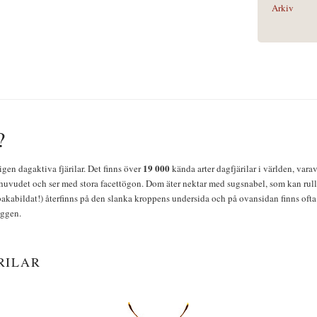
Arkiv
?
19 000
igen dagaktiva fjärilar. Det finns över
kända arter dagfjärilar i världen, vara
huvudet och ser med stora facettögon. Dom äter nektar med sugsnabel, som kan rulla
bakabildat!) återfinns på den slanka kroppens undersida och på ovansidan finns ofta 
yggen.
RILAR