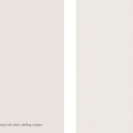
pstyp och arters särdrag</span>