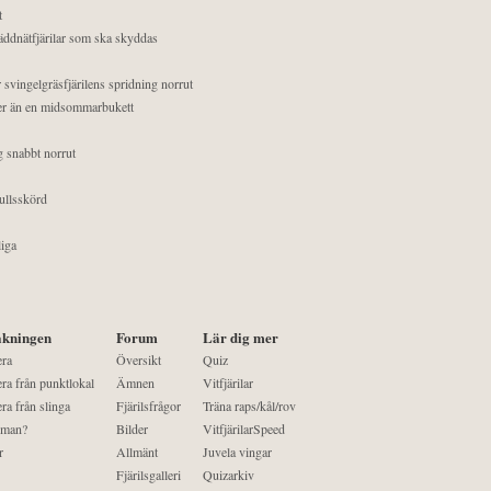
t
äddnätfjärilar som ska skyddas
 svingelgräsfjärilens spridning norrut
mer än en midsommarbukett
g snabbt norrut
ullsskörd
liga
kningen
Forum
Lär dig mer
era
Översikt
Quiz
ra från punktlokal
Ämnen
Vitfjärilar
ra från slinga
Fjärilsfrågor
Träna raps/kål/rov
 man?
Bilder
VitfjärilarSpeed
r
Allmänt
Juvela vingar
Fjärilsgalleri
Quizarkiv