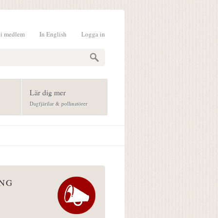
li medlem
In English
Logga in
formulär
Lär dig mer
Dagfjärilar & pollinatörer
ÅNG