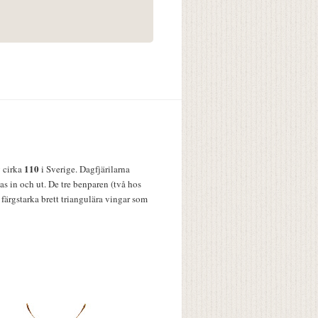
110
v cirka
i Sverige. Dagfjärilarna
s in och ut. De tre benparen (två hos
färgstarka brett triangulära vingar som