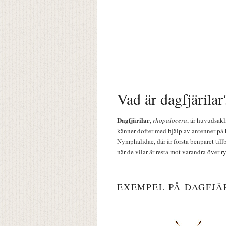
Vad är dagfjärilar
Dagfjärilar
,
rhopalocera
, är huvudsakl
känner dofter med hjälp av antenner på 
Nymphalidae, där är första benparet till
när de vilar är resta mot varandra över r
EXEMPEL PÅ DAGFJÄ