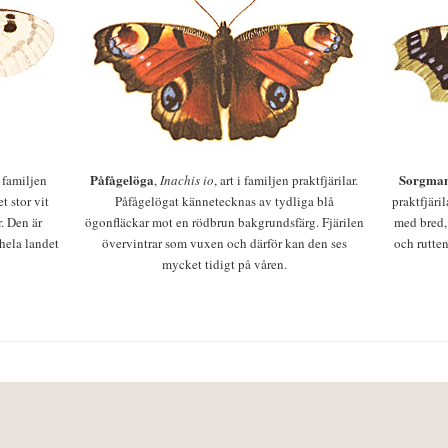
Påfågelöga
Sorgman
 i familjen
,
Inachis io
, art i familjen praktfjärilar.
t stor vit
Påfågelögat kännetecknas av tydliga blå
praktfjäri
r. Den är
ögonfläckar mot en rödbrun bakgrundsfärg. Fjärilen
med bred,
 hela landet
övervintrar som vuxen och därför kan den ses
och rutten
mycket tidigt på våren.