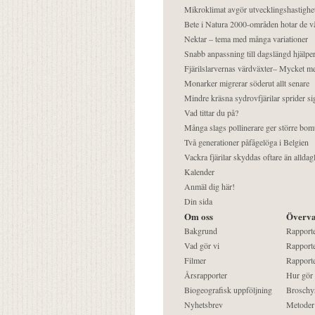
Mikroklimat avgör utvecklingshastighe
Bete i Natura 2000-områden hotar de v
Nektar – tema med många variationer
Snabb anpassning till dagslängd hjälper
Fjärilslarvernas värdväxter– Mycket 
Monarker migrerar söderut allt senare
Mindre kräsna sydrovfjärilar sprider si
Vad tittar du på?
Många slags pollinerare ger större bom
Två generationer påfågelöga i Belgien
Vackra fjärilar skyddas oftare än alldag
Kalender
Anmäl dig här!
Din sida
Om oss
Överva
Bakgrund
Rapport
Vad gör vi
Rapporte
Filmer
Rapporte
Årsrapporter
Hur gör
Biogeografisk uppföljning
Broschy
Nyhetsbrev
Metoder