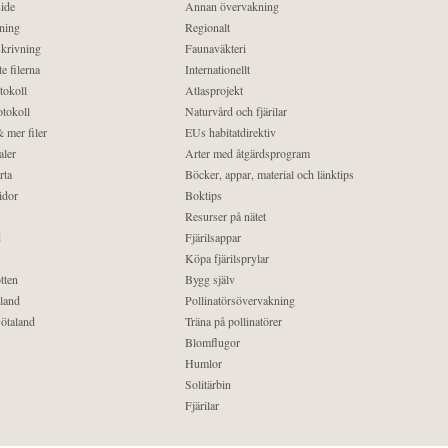
ide
Annan övervakning
ning
Regionalt
krivning
Faunaväkteri
e filerna
Internationellt
tokoll
Atlasprojekt
tokoll
Naturvård och fjärilar
 mer filer
EUs habitatdirektiv
aler
Arter med åtgärdsprogram
rta
Böcker, appar, material och länktips
idor
Boktips
Resurser på nätet
d
Fjärilsappar
Köpa fjärilsprylar
tten
Bygg själv
land
Pollinatörsövervakning
ötaland
Träna på pollinatörer
Blomflugor
Humlor
Solitärbin
Fjärilar