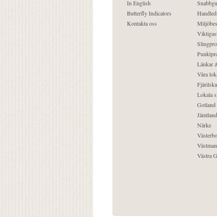
In English
Snabbgu
Butterfly Indicators
Handled
Kontakta oss
Miljöbes
Viktigast
Slingpro
Punktpro
Länkar &
Våra lok
Fjärilska
Lokala s
Gotland
Jämtlan
Närke
Västerbo
Västman
Västra G