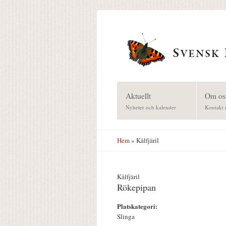
Hoppa till huvudinnehåll
Aktuellt
Om os
Nyheter och kalender
Kontakt 
Hem
» Kålfjäril
Kålfjäril
Rökepipan
Platskategori:
Slinga