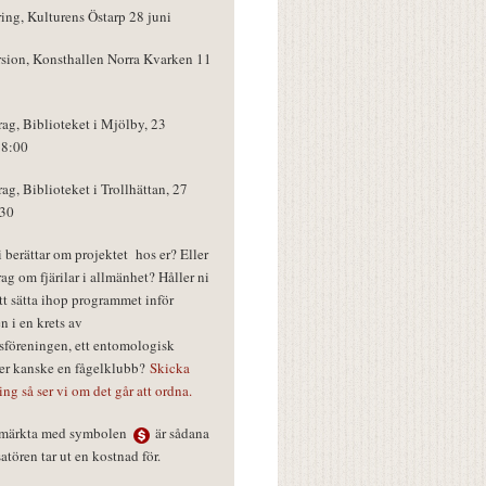
ring, Kulturens Östarp 28 juni
rsion, Konsthallen Norra Kvarken 11
rag, Biblioteket i Mjölby, 23
18:00
rag, Biblioteket i Trollhättan, 27
:30
vi berättar om projektet hos er? Eller
rag om fjärilar i allmänhet? Håller ni
tt sätta ihop programmet inför
n i en krets av
föreningen, ett entomologisk
ler kanske en fågelklubb?
Skicka
ring så ser vi om det går att ordna.
r märkta med symbolen
är sådana
tören tar ut en kostnad för.