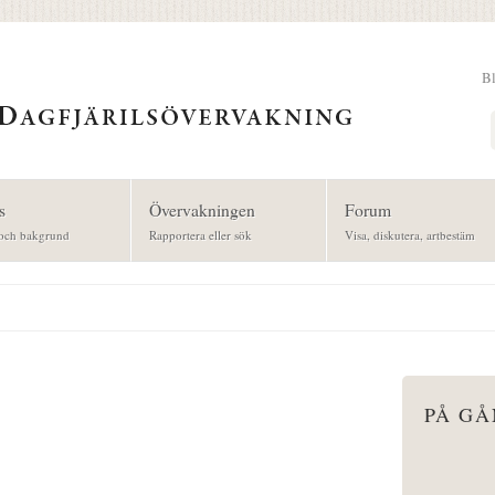
B
Sök
s
Övervakningen
Forum
och bakgrund
Rapportera eller sök
Visa, diskutera, artbestäm
PÅ G