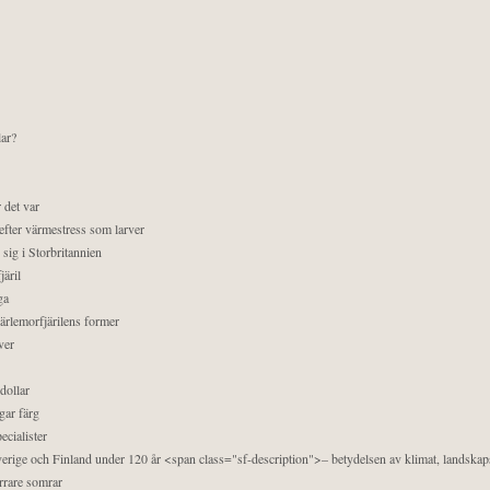
lar?
 det var
efter värmestress som larver
sig i Storbritannien
äril
ga
pärlemorfjärilens former
ver
dollar
gar färg
ecialister
 Sverige och Finland under 120 år <span class="sf-description">– betydelsen av klimat, landska
orrare somrar