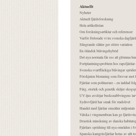
Aktuellt
Nyheter
Aktuell fjärilsforskning
Hela artikellistan
Om forskningsartiklar och referenser
Varför förlorade vi tre svenska dagfjäri
Slingrande slåtter ger större variation
En öländsk blåvingehybrid
Det nya normala får oss att glömma hur
Fortplantningsproblem hos rapsfjärilar 
Svenska svartfläckiga blåvingar sprider 
Förskjuten blomning som försvar mot fj
Fjärilar som pollinerare – en laddad frå
Färg, storlek och genetik skiljer skogs
UV-ljus avslöjar busksnabbvingens lar
Sydrovfjäril har smak för stadslivet
Handel med fjärilar omsätter miljontals 
Vätska i vingmembran kan ge fjärilsvin
Drastisk minskning av danska habitatsp
Fjärilars spridning till nya områden i
Spanska kamgräsfjärilar hotas av allt t