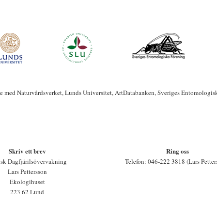
te med Naturvårdsverket, Lunds Universitet, ArtDatabanken, Sveriges Entomologis
Skriv ett brev
Ring oss
sk Dagfjärilsövervakning
Telefon: 046-222 3818 (Lars Petter
Lars Pettersson
Ekologihuset
223 62 Lund