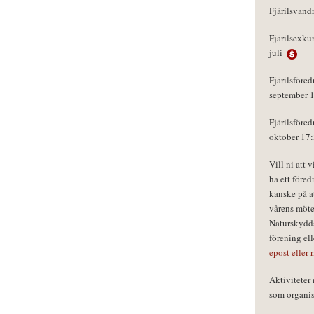
Fjärilsvand
Fjärilsexku
juli
Fjärilsföred
september 
Fjärilsföred
oktober 17
Vill ni att 
ha ett föred
kanske på a
vårens möte
Naturskydds
förening el
epost eller 
Aktivitete
som organisa