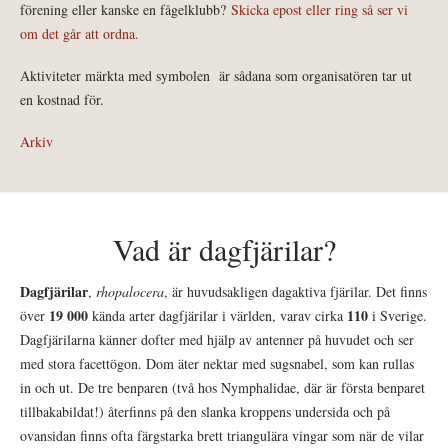
förening eller kanske en fågelklubb?
Skicka epost eller ring så ser vi
om det går att ordna.
Aktiviteter märkta med symbolen
är sådana som organisatören tar ut
en kostnad för.
Arkiv
Vad är dagfjärilar?
Dagfjärilar
,
rhopalocera
, är huvudsakligen dagaktiva fjärilar. Det finns
19 000
110
över
kända arter dagfjärilar i världen, varav cirka
i Sverige.
Dagfjärilarna känner dofter med hjälp av antenner på huvudet och ser
med stora facettögon. Dom äter nektar med sugsnabel, som kan rullas
in och ut. De tre benparen (två hos Nymphalidae, där är första benparet
tillbakabildat!) återfinns på den slanka kroppens undersida och på
ovansidan finns ofta färgstarka brett triangulära vingar som när de vilar