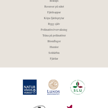
Boktips
Resurser på nätet
Fjärilsappar
Köpa fjärilsprylar
Bygg själv
Pollinatörsövervakning
Träna på pollinatörer
Blomflugor
Humlor
Solitärbin
Fjärilar