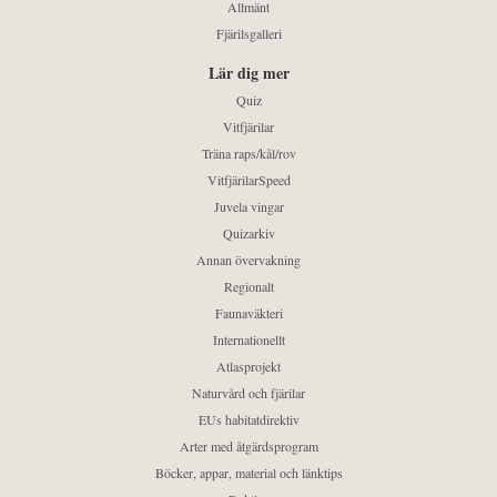
Allmänt
Fjärilsgalleri
Lär dig mer
Quiz
Vitfjärilar
Träna raps/kål/rov
VitfjärilarSpeed
Juvela vingar
Quizarkiv
Annan övervakning
Regionalt
Faunaväkteri
Internationellt
Atlasprojekt
Naturvård och fjärilar
EUs habitatdirektiv
Arter med åtgärdsprogram
Böcker, appar, material och länktips