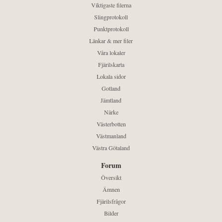
Viktigaste filerna
Slingprotokoll
Punktprotokoll
Länkar & mer filer
Våra lokaler
Fjärilskarta
Lokala sidor
Gotland
Jämtland
Närke
Västerbotten
Västmanland
Västra Götaland
Forum
Översikt
Ämnen
Fjärilsfrågor
Bilder