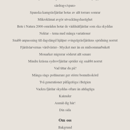
särdrag</span>
Spanska kamgräsfjärilar hotas av allt torrare somrar
Mikroklimat avgör utvecklingshastighet
Bete i Natura 2000-områden hotar de väddnätfjärilar som ska skyddas
Nektar – tema med många variationer
Snabb anpassning till dagslängd hjälper svingelgräsfjärilens spridning norrut
Fjärilslarvernas värdväxter– Mycket mer än en midsommarbukett
Monarker migrerar söderut allt senare
Mindre kräsna sydrovfjärilar sprider sig snabbt norrut
Vad tittar du på?
Många slags pollinerare ger större bomullsskörd
Två generationer påfågelöga i Belgien
Vackra fjärilar skyddas oftare än alldagliga
Kalender
Anmäl dig här!
Din sida
Om oss
Bakgrund