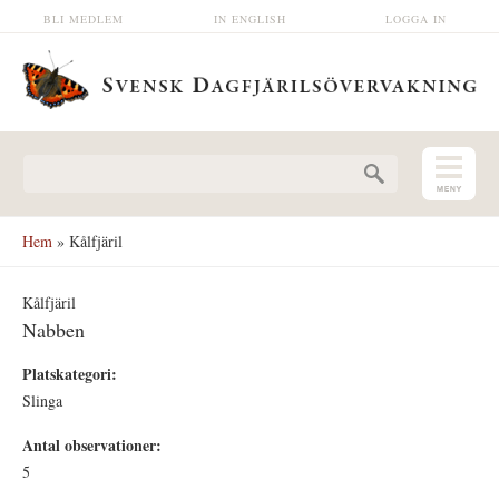
Hoppa till huvudinnehåll
BLI MEDLEM
IN ENGLISH
LOGGA IN
Sökformulär
Hem
» Kålfjäril
Kålfjäril
Nabben
Platskategori:
Slinga
Antal observationer:
5