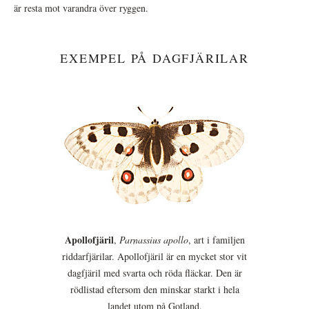
är resta mot varandra över ryggen.
EXEMPEL PÅ DAGFJÄRILAR
Apollofjäril
,
Parnassius apollo
, art i familjen
riddarfjärilar. Apollofjäril är en mycket stor vit
dagfjäril med svarta och röda fläckar. Den är
rödlistad eftersom den minskar starkt i hela
landet utom på Gotland.