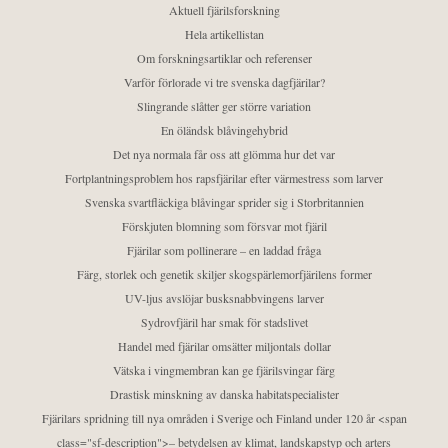
Aktuell fjärilsforskning
Hela artikellistan
Om forskningsartiklar och referenser
Varför förlorade vi tre svenska dagfjärilar?
Slingrande slåtter ger större variation
En öländsk blåvingehybrid
Det nya normala får oss att glömma hur det var
Fortplantningsproblem hos rapsfjärilar efter värmestress som larver
Svenska svartfläckiga blåvingar sprider sig i Storbritannien
Förskjuten blomning som försvar mot fjäril
Fjärilar som pollinerare – en laddad fråga
Färg, storlek och genetik skiljer skogspärlemorfjärilens former
UV-ljus avslöjar busksnabbvingens larver
Sydrovfjäril har smak för stadslivet
Handel med fjärilar omsätter miljontals dollar
Vätska i vingmembran kan ge fjärilsvingar färg
Drastisk minskning av danska habitatspecialister
Fjärilars spridning till nya områden i Sverige och Finland under 120 år <span
class="sf-description">– betydelsen av klimat, landskapstyp och arters