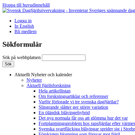
Hoppa till huvudinnehåll
Logga in
In English
Bli medlem
Sökformulär
Sök på webbplatsen
Aktuellt
Nyheter och kalender
Nyheter
Aktuell fjärilsforskning
Hela artikellistan
Om forskningsartiklar och referenser
Varför förlorade vi tre svenska dagfjärilar?
Slingrande slåtter ger större variation
En öländsk blåvingehybrid
Det nya normala får oss att glömma hur det var
Fortplantningsproblem hos rapsfjärilar efter värmes
Svenska svartfläckiga blåvingar sprider sig i Storb
Förskjuten blomning som försvar mot fjäril