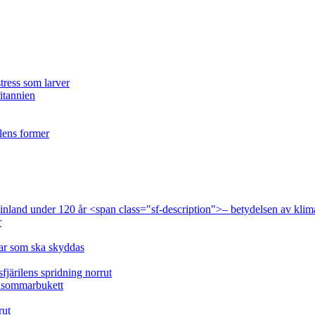
tress som larver
ritannien
ilens former
 Finland under 120 år <span class="sf-description">– betydelsen av klim
r
lar som ska skyddas
fjärilens spridning norrut
idsommarbukett
rut