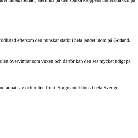
ret tillbakabildat!) återfinns på den slanka kroppens undersida och på
är rödlistad eftersom den minskar starkt i hela landet utom på Gotland.
ärilen övervintrar som vuxen och därför kan den ses mycket tidigt på
nd annat sav och rutten frukt. Sorgmantel finns i hela Sverige.