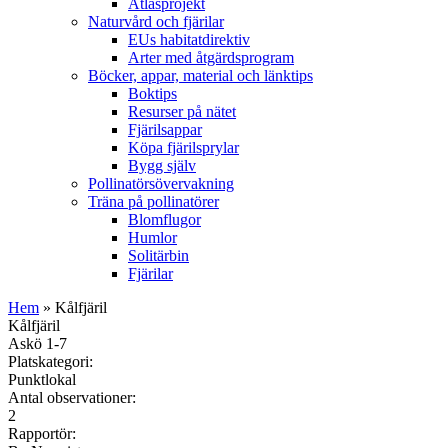
Atlasprojekt
Naturvård och fjärilar
EUs habitatdirektiv
Arter med åtgärdsprogram
Böcker, appar, material och länktips
Boktips
Resurser på nätet
Fjärilsappar
Köpa fjärilsprylar
Bygg själv
Pollinatörsövervakning
Träna på pollinatörer
Blomflugor
Humlor
Solitärbin
Fjärilar
Hem
» Kålfjäril
Kålfjäril
Askö 1-7
Platskategori:
Punktlokal
Antal observationer:
2
Rapportör: