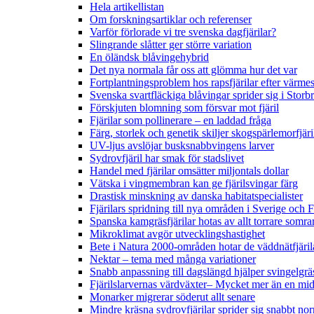
Hela artikellistan
Om forskningsartiklar och referenser
Varför förlorade vi tre svenska dagfjärilar?
Slingrande slåtter ger större variation
En öländsk blåvingehybrid
Det nya normala får oss att glömma hur det var
Fortplantningsproblem hos rapsfjärilar efter värmes
Svenska svartfläckiga blåvingar sprider sig i Storb
Förskjuten blomning som försvar mot fjäril
Fjärilar som pollinerare – en laddad fråga
Färg, storlek och genetik skiljer skogspärlemorfjär
UV-ljus avslöjar busksnabbvingens larver
Sydrovfjäril har smak för stadslivet
Handel med fjärilar omsätter miljontals dollar
Vätska i vingmembran kan ge fjärilsvingar färg
Drastisk minskning av danska habitatspecialister
Fjärilars spridning till nya områden i Sverige och
Spanska kamgräsfjärilar hotas av allt torrare somra
Mikroklimat avgör utvecklingshastighet
Bete i Natura 2000-områden hotar de väddnätfjäri
Nektar – tema med många variationer
Snabb anpassning till dagslängd hjälper svingelgräs
Fjärilslarvernas värdväxter– Mycket mer än en m
Monarker migrerar söderut allt senare
Mindre kräsna sydrovfjärilar sprider sig snabbt nor