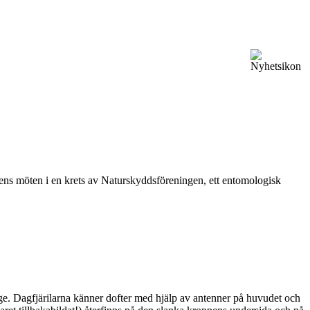
vårens möten i en krets av Naturskyddsföreningen, ett entomologisk
ge. Dagfjärilarna känner dofter med hjälp av antenner på huvudet och