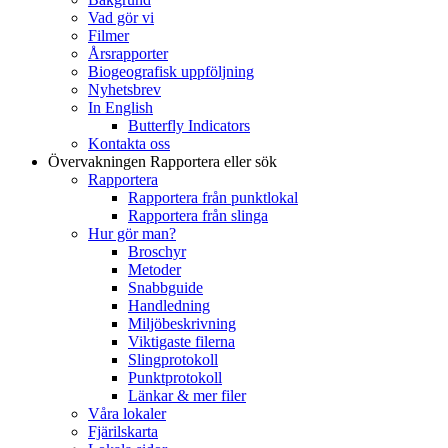
Vad gör vi
Filmer
Årsrapporter
Biogeografisk uppföljning
Nyhetsbrev
In English
Butterfly Indicators
Kontakta oss
Övervakningen
Rapportera eller sök
Rapportera
Rapportera från punktlokal
Rapportera från slinga
Hur gör man?
Broschyr
Metoder
Snabbguide
Handledning
Miljöbeskrivning
Viktigaste filerna
Slingprotokoll
Punktprotokoll
Länkar & mer filer
Våra lokaler
Fjärilskarta