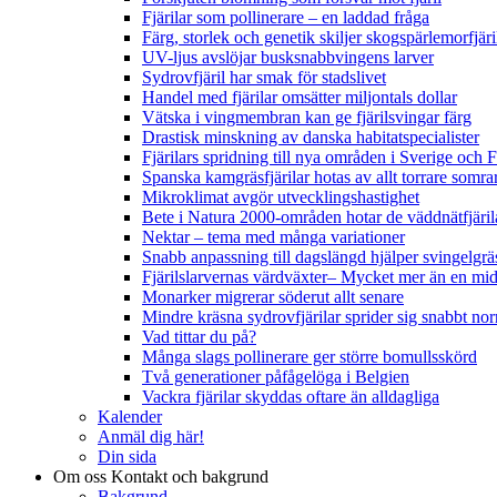
Fjärilar som pollinerare – en laddad fråga
Färg, storlek och genetik skiljer skogspärlemorfjär
UV-ljus avslöjar busksnabbvingens larver
Sydrovfjäril har smak för stadslivet
Handel med fjärilar omsätter miljontals dollar
Vätska i vingmembran kan ge fjärilsvingar färg
Drastisk minskning av danska habitatspecialister
Fjärilars spridning till nya områden i Sverige och
Spanska kamgräsfjärilar hotas av allt torrare somra
Mikroklimat avgör utvecklingshastighet
Bete i Natura 2000-områden hotar de väddnätfjäri
Nektar – tema med många variationer
Snabb anpassning till dagslängd hjälper svingelgräs
Fjärilslarvernas värdväxter– Mycket mer än en m
Monarker migrerar söderut allt senare
Mindre kräsna sydrovfjärilar sprider sig snabbt nor
Vad tittar du på?
Många slags pollinerare ger större bomullsskörd
Två generationer påfågelöga i Belgien
Vackra fjärilar skyddas oftare än alldagliga
Kalender
Anmäl dig här!
Din sida
Om oss
Kontakt och bakgrund
Bakgrund