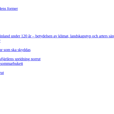
ilens former
 Finland under 120 år
– betydelsen av klimat, landskapstyp och arters sär
r
lar som ska skyddas
fjärilens spridning norrut
idsommarbukett
rut