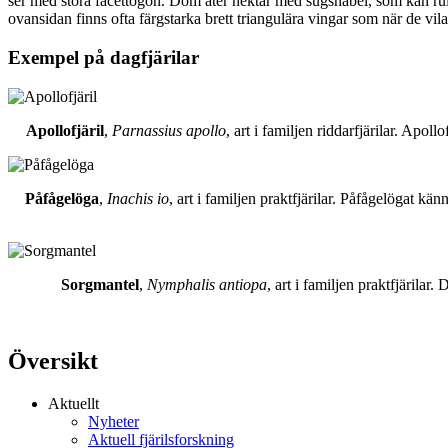
ser med stora facettögon. Dom äter nektar med sugsnabel, som kan rull
ovansidan finns ofta färgstarka brett triangulära vingar som när de vil
Exempel på dagfjärilar
Apollofjäril
,
Parnassius apollo
, art i familjen riddarfjärilar. Apol
Påfågelöga
,
Inachis io
, art i familjen praktfjärilar. Påfågelögat 
Sorgmantel
,
Nymphalis antiopa
, art i familjen praktfjärila
Översikt
Aktuellt
Nyheter
Aktuell fjärilsforskning