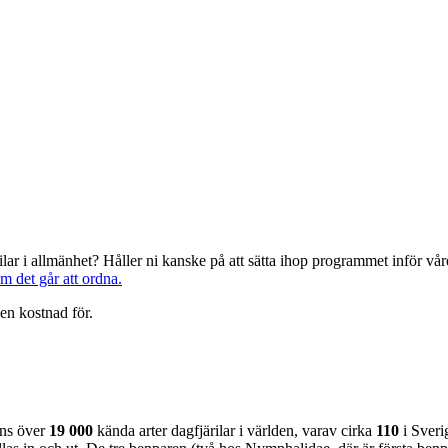
järilar i allmänhet? Håller ni kanske på att sätta ihop programmet inför 
om det går att ordna.
en kostnad för.
nns över
19 000
kända arter dagfjärilar i världen, varav cirka
110
i Sveri