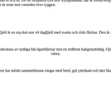
as in och ut. De tre benparen (två hos Nymphalidae, där är första benpa
ar är resta mot varandra över ryggen.
lofjäril är en mycket stor vit dagfjäril med svarta och röda fläckar. Den 
kännetecknas av tydliga blå ögonfläckar mot en rödbrun bakgrundsfärg. Fj
våren.
r. Den har mörkt sammetsbruna vingar med bred, gul ytterkant och äter bla