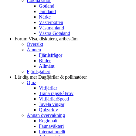
Lokala sidor
Gotland
Jämtland
Närke
Västerbotten
Västmanland
Västra Götaland
Forum
Visa, diskutera, artbestäm
Översikt
Ämnen
Fjärilsfrågor
Bilder
Allmänt
Fjärilsgalleri
Lär dig mer
Dagfjärilar & pollinatörer
Quiz
Vitfjärilar
Träna raps/kål/rov
VitfjärilarSpeed
Juvela vingar
Quizarkiv
Annan övervakning
Regionalt
Faunaväkteri
Internationellt