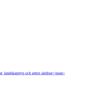
at, landskapstyp och arters särdrag</span>