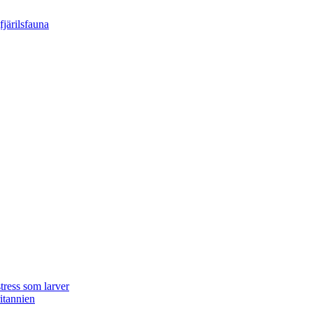
tress som larver
ritannien