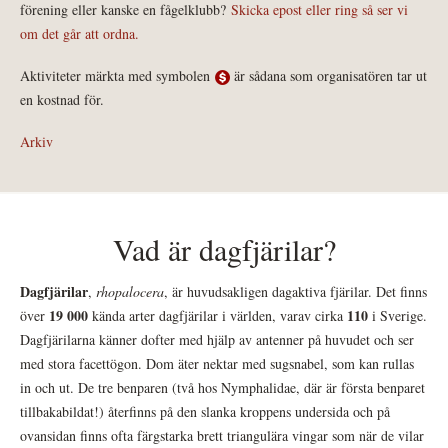
förening eller kanske en fågelklubb?
Skicka epost eller ring så ser vi
om det går att ordna.
Aktiviteter märkta med symbolen
är sådana som organisatören tar ut
en kostnad för.
Arkiv
Vad är dagfjärilar?
Dagfjärilar
,
rhopalocera
, är huvudsakligen dagaktiva fjärilar. Det finns
19 000
110
över
kända arter dagfjärilar i världen, varav cirka
i Sverige.
Dagfjärilarna känner dofter med hjälp av antenner på huvudet och ser
med stora facettögon. Dom äter nektar med sugsnabel, som kan rullas
in och ut. De tre benparen (två hos Nymphalidae, där är första benparet
tillbakabildat!) återfinns på den slanka kroppens undersida och på
ovansidan finns ofta färgstarka brett triangulära vingar som när de vilar