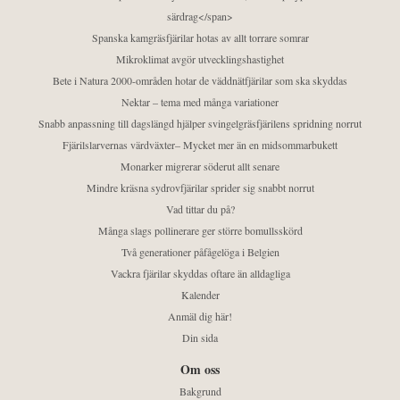
särdrag</span>
Spanska kamgräsfjärilar hotas av allt torrare somrar
Mikroklimat avgör utvecklingshastighet
Bete i Natura 2000-områden hotar de väddnätfjärilar som ska skyddas
Nektar – tema med många variationer
Snabb anpassning till dagslängd hjälper svingelgräsfjärilens spridning norrut
Fjärilslarvernas värdväxter– Mycket mer än en midsommarbukett
Monarker migrerar söderut allt senare
Mindre kräsna sydrovfjärilar sprider sig snabbt norrut
Vad tittar du på?
Många slags pollinerare ger större bomullsskörd
Två generationer påfågelöga i Belgien
Vackra fjärilar skyddas oftare än alldagliga
Kalender
Anmäl dig här!
Din sida
Om oss
Bakgrund