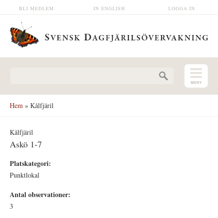
Hoppa till huvudinnehåll
BLI MEDLEM
IN ENGLISH
LOGGA IN
Sökformulär
Hem
» Kålfjäril
Kålfjäril
Askö 1-7
Platskategori:
Punktlokal
Antal observationer:
3