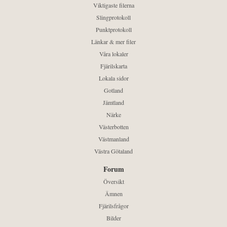
Viktigaste filerna
Slingprotokoll
Punktprotokoll
Länkar & mer filer
Våra lokaler
Fjärilskarta
Lokala sidor
Gotland
Jämtland
Närke
Västerbotten
Västmanland
Västra Götaland
Forum
Översikt
Ämnen
Fjärilsfrågor
Bilder