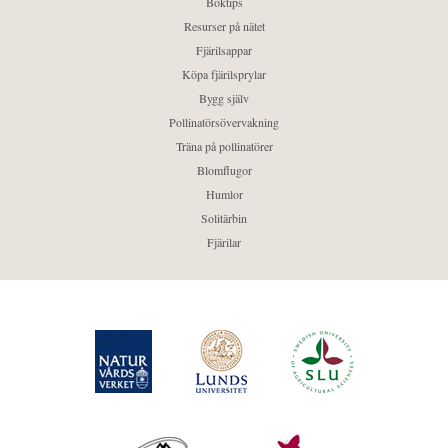
Boktips
Resurser på nätet
Fjärilsappar
Köpa fjärilsprylar
Bygg själv
Pollinatörsövervakning
Träna på pollinatörer
Blomflugor
Humlor
Solitärbin
Fjärilar