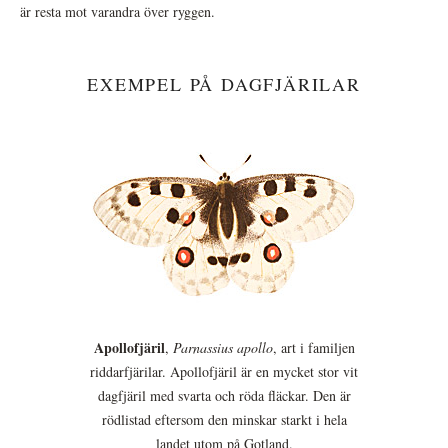
är resta mot varandra över ryggen.
EXEMPEL PÅ DAGFJÄRILAR
Apollofjäril
,
Parnassius apollo
, art i familjen
riddarfjärilar. Apollofjäril är en mycket stor vit
dagfjäril med svarta och röda fläckar. Den är
rödlistad eftersom den minskar starkt i hela
landet utom på Gotland.