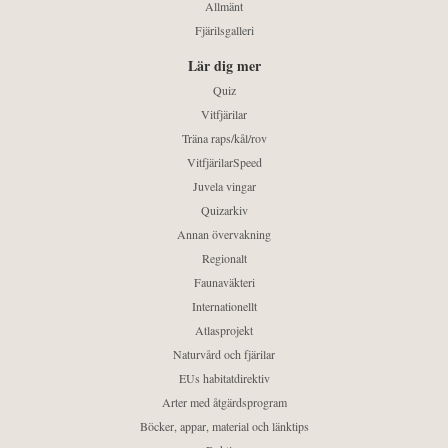
Allmänt
Fjärilsgalleri
Lär dig mer
Quiz
Vitfjärilar
Träna raps/kål/rov
VitfjärilarSpeed
Juvela vingar
Quizarkiv
Annan övervakning
Regionalt
Faunaväkteri
Internationellt
Atlasprojekt
Naturvård och fjärilar
EUs habitatdirektiv
Arter med åtgärdsprogram
Böcker, appar, material och länktips