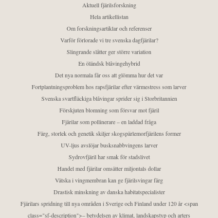
Aktuell fjärilsforskning
Hela artikellistan
Om forskningsartiklar och referenser
Varför förlorade vi tre svenska dagfjärilar?
Slingrande slåtter ger större variation
En öländsk blåvingehybrid
Det nya normala får oss att glömma hur det var
Fortplantningsproblem hos rapsfjärilar efter värmestress som larver
Svenska svartfläckiga blåvingar sprider sig i Storbritannien
Förskjuten blomning som försvar mot fjäril
Fjärilar som pollinerare – en laddad fråga
Färg, storlek och genetik skiljer skogspärlemorfjärilens former
UV-ljus avslöjar busksnabbvingens larver
Sydrovfjäril har smak för stadslivet
Handel med fjärilar omsätter miljontals dollar
Vätska i vingmembran kan ge fjärilsvingar färg
Drastisk minskning av danska habitatspecialister
Fjärilars spridning till nya områden i Sverige och Finland under 120 år <span
class="sf-description">– betydelsen av klimat, landskapstyp och arters