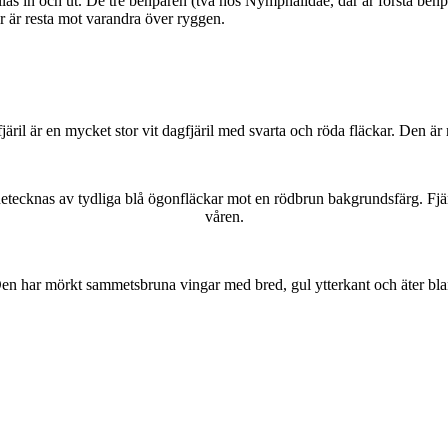
as in och ut. De tre benparen (två hos Nymphalidae, där är första benpa
ar är resta mot varandra över ryggen.
lofjäril är en mycket stor vit dagfjäril med svarta och röda fläckar. Den 
kännetecknas av tydliga blå ögonfläckar mot en rödbrun bakgrundsfärg. Fj
våren.
r. Den har mörkt sammetsbruna vingar med bred, gul ytterkant och äter bla