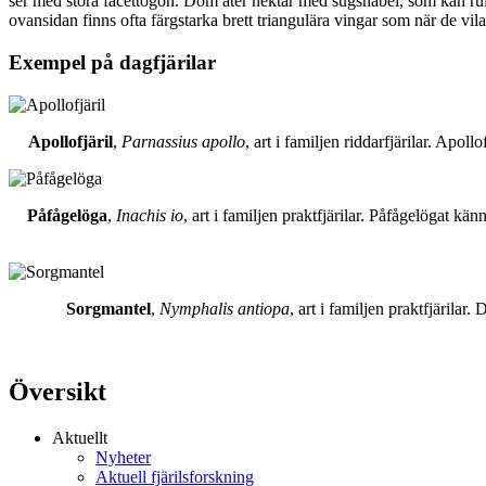
ser med stora facettögon. Dom äter nektar med sugsnabel, som kan rull
ovansidan finns ofta färgstarka brett triangulära vingar som när de vil
Exempel på dagfjärilar
Apollofjäril
,
Parnassius apollo
, art i familjen riddarfjärilar. Apol
Påfågelöga
,
Inachis io
, art i familjen praktfjärilar. Påfågelögat 
Sorgmantel
,
Nymphalis antiopa
, art i familjen praktfjärila
Översikt
Aktuellt
Nyheter
Aktuell fjärilsforskning