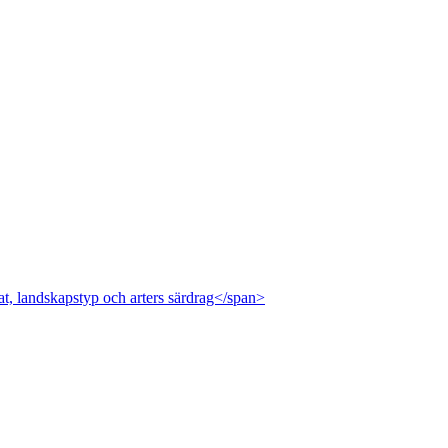
at, landskapstyp och arters särdrag</span>