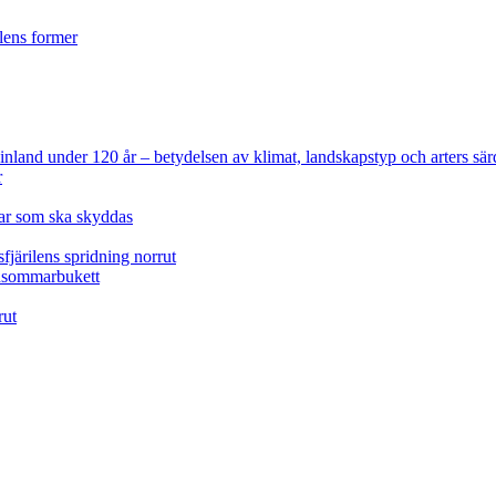
ilens former
 Finland under 120 år
– betydelsen av klimat, landskapstyp och arters sär
r
lar som ska skyddas
fjärilens spridning norrut
idsommarbukett
rut