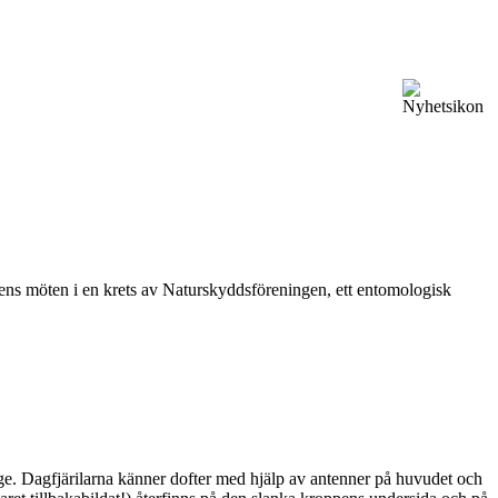
vårens möten i en krets av Naturskyddsföreningen, ett entomologisk
ge. Dagfjärilarna känner dofter med hjälp av antenner på huvudet och