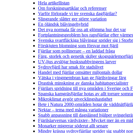
Hela artikellistan
Om forskningsartiklar och referenser
Varför förlorade vi tre svenska dagfjärilar?
Slingrande slåtter ger större variation
En öländsk blåvingehybrid
Det nya normala får oss att glömma hur det var
Fortplantningsproblem hos rapsfjärilar efter värmes
Svenska svartfläckiga blåvingar sprider sig i Storb
Förskjuten blomning som försvar mot fjäril
Fjärilar som pollinerare – en laddad fråga
Färg, storlek och genetik skiljer skogspärlemorfjär
UV-ljus avslöjar busksnabbvingens larver
Sydrovfjäril har smak för stadslivet
Handel med fjärilar omsätter miljontals dollar
Vätska i vingmembran kan ge fjärilsvingar färg
Drastisk minskning av danska habitatspecialister
Fjärilars spridning till nya områden i Sverige och
Spanska kamgräsfjärilar hotas av allt torrare somra
Mikroklimat avgör utvecklingshastighet
Bete i Natura 2000-områden hotar de väddnätfjäri
Nektar – tema med många variationer
Snabb anpassning till dagslängd hjälper svingelgräs
Fjärilslarvernas värdväxter– Mycket mer än en m
Monarker migrerar söderut allt senare
Mindre kräsna sydrovfjärilar sprider sig snabbt nor