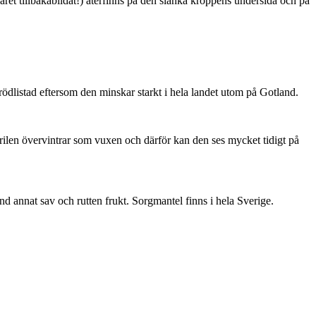
ret tillbakabildat!) återfinns på den slanka kroppens undersida och på
är rödlistad eftersom den minskar starkt i hela landet utom på Gotland.
ärilen övervintrar som vuxen och därför kan den ses mycket tidigt på
nd annat sav och rutten frukt. Sorgmantel finns i hela Sverige.