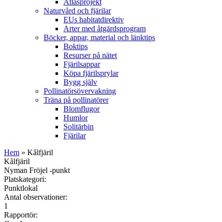
Atlasprojekt
Naturvård och fjärilar
EUs habitatdirektiv
Arter med åtgärdsprogram
Böcker, appar, material och länktips
Boktips
Resurser på nätet
Fjärilsappar
Köpa fjärilsprylar
Bygg själv
Pollinatörsövervakning
Träna på pollinatörer
Blomflugor
Humlor
Solitärbin
Fjärilar
Hem
» Kålfjäril
Kålfjäril
Nyman Fröjel -punkt
Platskategori:
Punktlokal
Antal observationer:
1
Rapportör: