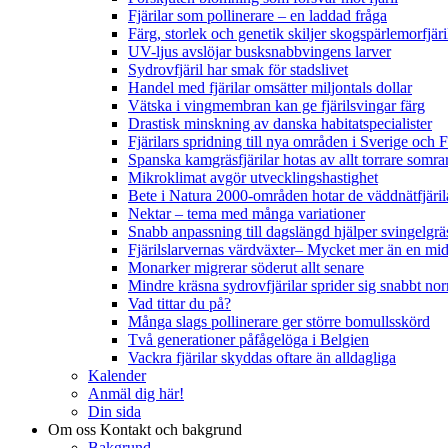
Fjärilar som pollinerare – en laddad fråga
Färg, storlek och genetik skiljer skogspärlemorfjär
UV-ljus avslöjar busksnabbvingens larver
Sydrovfjäril har smak för stadslivet
Handel med fjärilar omsätter miljontals dollar
Vätska i vingmembran kan ge fjärilsvingar färg
Drastisk minskning av danska habitatspecialister
Fjärilars spridning till nya områden i Sverige och
Spanska kamgräsfjärilar hotas av allt torrare somra
Mikroklimat avgör utvecklingshastighet
Bete i Natura 2000-områden hotar de väddnätfjäri
Nektar – tema med många variationer
Snabb anpassning till dagslängd hjälper svingelgräs
Fjärilslarvernas värdväxter– Mycket mer än en m
Monarker migrerar söderut allt senare
Mindre kräsna sydrovfjärilar sprider sig snabbt nor
Vad tittar du på?
Många slags pollinerare ger större bomullsskörd
Två generationer påfågelöga i Belgien
Vackra fjärilar skyddas oftare än alldagliga
Kalender
Anmäl dig här!
Din sida
Om oss
Kontakt och bakgrund
Bakgrund