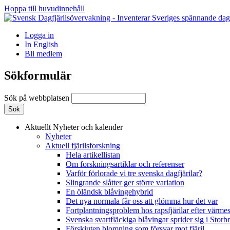
Hoppa till huvudinnehåll
Logga in
In English
Bli medlem
Sökformulär
Sök på webbplatsen
Aktuellt
Nyheter och kalender
Nyheter
Aktuell fjärilsforskning
Hela artikellistan
Om forskningsartiklar och referenser
Varför förlorade vi tre svenska dagfjärilar?
Slingrande slåtter ger större variation
En öländsk blåvingehybrid
Det nya normala får oss att glömma hur det var
Fortplantningsproblem hos rapsfjärilar efter värmes
Svenska svartfläckiga blåvingar sprider sig i Storb
Förskjuten blomning som försvar mot fjäril