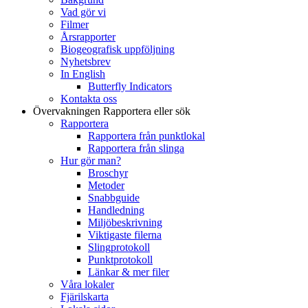
Vad gör vi
Filmer
Årsrapporter
Biogeografisk uppföljning
Nyhetsbrev
In English
Butterfly Indicators
Kontakta oss
Övervakningen
Rapportera eller sök
Rapportera
Rapportera från punktlokal
Rapportera från slinga
Hur gör man?
Broschyr
Metoder
Snabbguide
Handledning
Miljöbeskrivning
Viktigaste filerna
Slingprotokoll
Punktprotokoll
Länkar & mer filer
Våra lokaler
Fjärilskarta