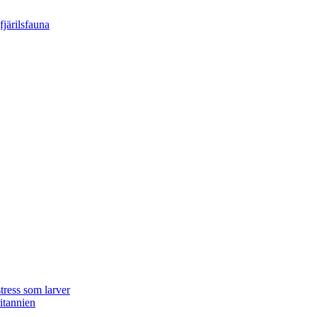
tress som larver
ritannien