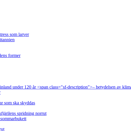
tress som larver
ritannien
ilens former
 Finland under 120 år <span class="sf-description">– betydelsen av klim
r
lar som ska skyddas
fjärilens spridning norrut
idsommarbukett
rut