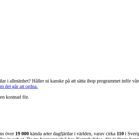
järilar i allmänhet? Håller ni kanske på att sätta ihop programmet inför 
om det går att ordna.
en kostnad för.
nns över
19 000
kända arter dagfjärilar i världen, varav cirka
110
i Sveri