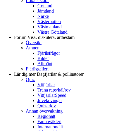
Lokala sidor
Gotland
Jämtland
Närke
Västerbotten
Västmanland
Västra Götaland
Forum
Visa, diskutera, artbestäm
Översikt
Ämnen
Fjärilsfrågor
Bilder
Allmänt
Fjärilsgalleri
Lär dig mer
Dagfjärilar & pollinatörer
Quiz
Vitfjärilar
Träna raps/kål/rov
VitfjärilarSpeed
Juvela vingar
Quizarkiv
Annan övervakning
Regionalt
Faunaväkteri
Internationellt