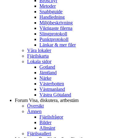
Broschyr
Metoder
Snabbguide
Handledning
Miljöbeskrivning
Viktigaste filerna
Slingprotokoll
Punktprotokoll
Länkar & mer filer
Våra lokaler
Fjärilskarta
Lokala sidor
Gotland
Jämtland
Närke
Västerbotten
Västmanland
Västra Götaland
Forum
Visa, diskutera, artbestäm
Översikt
Ämnen
Fjärilsfrågor
Bilder
Allmänt
Fjärilsgalleri