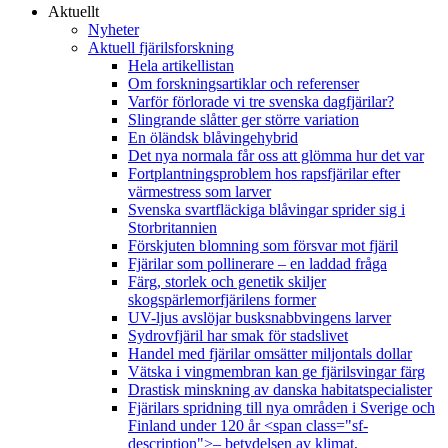
Aktuellt
Nyheter
Aktuell fjärilsforskning
Hela artikellistan
Om forskningsartiklar och referenser
Varför förlorade vi tre svenska dagfjärilar?
Slingrande slåtter ger större variation
En öländsk blåvingehybrid
Det nya normala får oss att glömma hur det var
Fortplantningsproblem hos rapsfjärilar efter
värmestress som larver
Svenska svartfläckiga blåvingar sprider sig i
Storbritannien
Förskjuten blomning som försvar mot fjäril
Fjärilar som pollinerare – en laddad fråga
Färg, storlek och genetik skiljer
skogspärlemorfjärilens former
UV-ljus avslöjar busksnabbvingens larver
Sydrovfjäril har smak för stadslivet
Handel med fjärilar omsätter miljontals dollar
Vätska i vingmembran kan ge fjärilsvingar färg
Drastisk minskning av danska habitatspecialister
Fjärilars spridning till nya områden i Sverige och
Finland under 120 år <span class="sf-
description">– betydelsen av klimat,