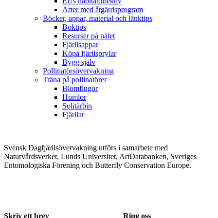
EUs habitatdirektiv
Arter med åtgärdsprogram
Böcker, appar, material och länktips
Boktips
Resurser på nätet
Fjärilsappar
Köpa fjärilsprylar
Bygg själv
Pollinatörsövervakning
Träna på pollinatörer
Blomflugor
Humlor
Solitärbin
Fjärilar
Svensk Dagfjärilsövervakning utförs i samarbete med
Naturvårdsverket, Lunds Universitet, ArtDatabanken, Sveriges
Entomologiska Förening och Butterfly Conservation Europe.
Skriv ett brev
Ring oss