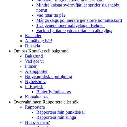
Mindre kräsna sydrovfjärilar sprider sig snabbt
norrut
Vad tittar du på?
Många slags pollinerare ger större bomullsskörd
Två generationer påfågelöga i Belgien
Vackra fjärilar skyddas oftare än alldagliga
Kalender
Anmäl dig här!
Din sida
Om oss
Kontakt och bakgrund
Bakgrund
Vad gör vi
Filmer
Årsrapporter
Biogeografisk uppföljning
Nyhetsbrev
In English
Butterfly Indicators
Kontakta oss
Övervakningen
Rapportera eller sök
Rapportera
Rapportera från punktlokal
Rapportera från slinga
Hur gör man?