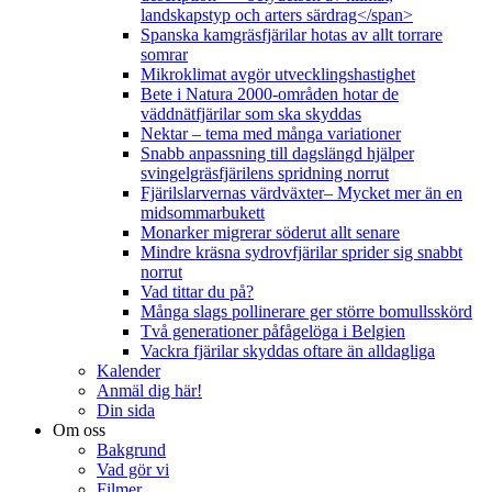
landskapstyp och arters särdrag</span>
Spanska kamgräsfjärilar hotas av allt torrare
somrar
Mikroklimat avgör utvecklingshastighet
Bete i Natura 2000-områden hotar de
väddnätfjärilar som ska skyddas
Nektar – tema med många variationer
Snabb anpassning till dagslängd hjälper
svingelgräsfjärilens spridning norrut
Fjärilslarvernas värdväxter– Mycket mer än en
midsommarbukett
Monarker migrerar söderut allt senare
Mindre kräsna sydrovfjärilar sprider sig snabbt
norrut
Vad tittar du på?
Många slags pollinerare ger större bomullsskörd
Två generationer påfågelöga i Belgien
Vackra fjärilar skyddas oftare än alldagliga
Kalender
Anmäl dig här!
Din sida
Om oss
Bakgrund
Vad gör vi
Filmer