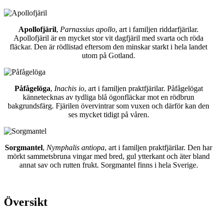
Apollofjäril
,
Parnassius apollo
, art i familjen riddarfjärilar.
Apollofjäril är en mycket stor vit dagfjäril med svarta och röda
fläckar. Den är rödlistad eftersom den minskar starkt i hela landet
utom på Gotland.
Påfågelöga
,
Inachis io
, art i familjen praktfjärilar. Påfågelögat
kännetecknas av tydliga blå ögonfläckar mot en rödbrun
bakgrundsfärg. Fjärilen övervintrar som vuxen och därför kan den
ses mycket tidigt på våren.
Sorgmantel
,
Nymphalis antiopa
, art i familjen praktfjärilar. Den har
mörkt sammetsbruna vingar med bred, gul ytterkant och äter bland
annat sav och rutten frukt. Sorgmantel finns i hela Sverige.
Översikt