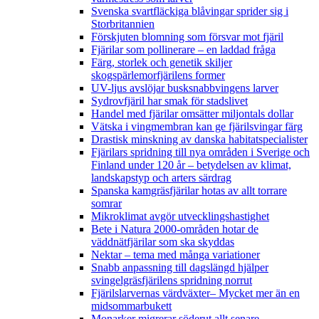
Svenska svartfläckiga blåvingar sprider sig i
Storbritannien
Förskjuten blomning som försvar mot fjäril
Fjärilar som pollinerare – en laddad fråga
Färg, storlek och genetik skiljer
skogspärlemorfjärilens former
UV-ljus avslöjar busksnabbvingens larver
Sydrovfjäril har smak för stadslivet
Handel med fjärilar omsätter miljontals dollar
Vätska i vingmembran kan ge fjärilsvingar färg
Drastisk minskning av danska habitatspecialister
Fjärilars spridning till nya områden i Sverige och
Finland under 120 år
– betydelsen av klimat,
landskapstyp och arters särdrag
Spanska kamgräsfjärilar hotas av allt torrare
somrar
Mikroklimat avgör utvecklingshastighet
Bete i Natura 2000-områden hotar de
väddnätfjärilar som ska skyddas
Nektar – tema med många variationer
Snabb anpassning till dagslängd hjälper
svingelgräsfjärilens spridning norrut
Fjärilslarvernas värdväxter– Mycket mer än en
midsommarbukett
Monarker migrerar söderut allt senare