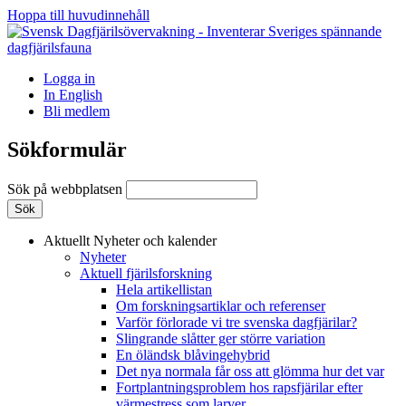
Hoppa till huvudinnehåll
Logga in
In English
Bli medlem
Sökformulär
Sök på webbplatsen
Aktuellt
Nyheter och kalender
Nyheter
Aktuell fjärilsforskning
Hela artikellistan
Om forskningsartiklar och referenser
Varför förlorade vi tre svenska dagfjärilar?
Slingrande slåtter ger större variation
En öländsk blåvingehybrid
Det nya normala får oss att glömma hur det var
Fortplantningsproblem hos rapsfjärilar efter
värmestress som larver