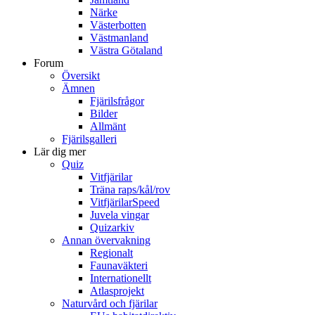
Närke
Västerbotten
Västmanland
Västra Götaland
Forum
Översikt
Ämnen
Fjärilsfrågor
Bilder
Allmänt
Fjärilsgalleri
Lär dig mer
Quiz
Vitfjärilar
Träna raps/kål/rov
VitfjärilarSpeed
Juvela vingar
Quizarkiv
Annan övervakning
Regionalt
Faunaväkteri
Internationellt
Atlasprojekt
Naturvård och fjärilar