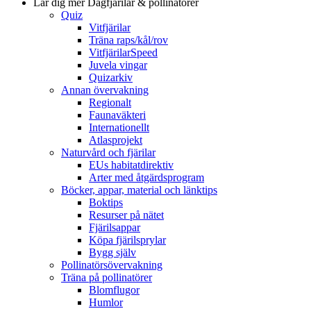
Lär dig mer
Dagfjärilar & pollinatörer
Quiz
Vitfjärilar
Träna raps/kål/rov
VitfjärilarSpeed
Juvela vingar
Quizarkiv
Annan övervakning
Regionalt
Faunaväkteri
Internationellt
Atlasprojekt
Naturvård och fjärilar
EUs habitatdirektiv
Arter med åtgärdsprogram
Böcker, appar, material och länktips
Boktips
Resurser på nätet
Fjärilsappar
Köpa fjärilsprylar
Bygg själv
Pollinatörsövervakning
Träna på pollinatörer
Blomflugor
Humlor