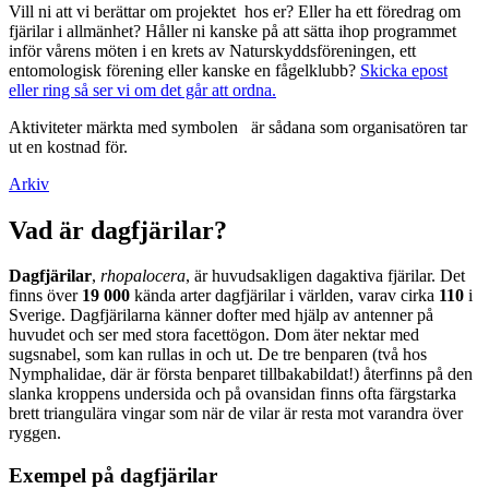
Vill ni att vi berättar om projektet hos er? Eller ha ett föredrag om
fjärilar i allmänhet? Håller ni kanske på att sätta ihop programmet
inför vårens möten i en krets av Naturskyddsföreningen, ett
entomologisk förening eller kanske en fågelklubb?
Skicka epost
eller ring så ser vi om det går att ordna.
Aktiviteter märkta med symbolen
är sådana som organisatören tar
ut en kostnad för.
Arkiv
Vad är dagfjärilar?
Dagfjärilar
,
rhopalocera
, är huvudsakligen dagaktiva fjärilar. Det
finns över
19 000
kända arter dagfjärilar i världen, varav cirka
110
i
Sverige. Dagfjärilarna känner dofter med hjälp av antenner på
huvudet och ser med stora facettögon. Dom äter nektar med
sugsnabel, som kan rullas in och ut. De tre benparen (två hos
Nymphalidae, där är första benparet tillbakabildat!) återfinns på den
slanka kroppens undersida och på ovansidan finns ofta färgstarka
brett triangulära vingar som när de vilar är resta mot varandra över
ryggen.
Exempel på dagfjärilar