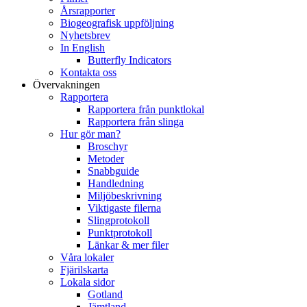
Årsrapporter
Biogeografisk uppföljning
Nyhetsbrev
In English
Butterfly Indicators
Kontakta oss
Övervakningen
Rapportera
Rapportera från punktlokal
Rapportera från slinga
Hur gör man?
Broschyr
Metoder
Snabbguide
Handledning
Miljöbeskrivning
Viktigaste filerna
Slingprotokoll
Punktprotokoll
Länkar & mer filer
Våra lokaler
Fjärilskarta
Lokala sidor
Gotland
Jämtland