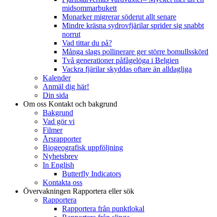
midsommarbukett
Monarker migrerar söderut allt senare
Mindre kräsna sydrovfjärilar sprider sig snabbt
norrut
Vad tittar du på?
Många slags pollinerare ger större bomullsskörd
Två generationer påfågelöga i Belgien
Vackra fjärilar skyddas oftare än alldagliga
Kalender
Anmäl dig här!
Din sida
Om oss
Kontakt och bakgrund
Bakgrund
Vad gör vi
Filmer
Årsrapporter
Biogeografisk uppföljning
Nyhetsbrev
In English
Butterfly Indicators
Kontakta oss
Övervakningen
Rapportera eller sök
Rapportera
Rapportera från punktlokal