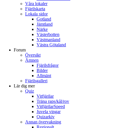
Våra lokaler
Fjärilskarta
Lokala sidor
Gotland
Jämtland
Närke
Västerbotten
Västmanland
Västra Götaland
Forum
Översikt
Ämnen
Fjärilsfrågor
Bilder
Allmänt
Fjärilsgalleri
Lär dig mer
Quiz
Vitfjärilar
Träna raps/kål/rov
VitfjärilarSpeed
Juvela vingar
Quizarkiv
Annan övervakning
Regionalt