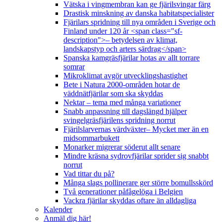
Vätska i vingmembran kan ge fjärilsvingar färg
Drastisk minskning av danska habitatspecialister
Fjärilars spridning till nya områden i Sverige och
Finland under 120 år <span class="sf-
description">– betydelsen av klimat,
landskapstyp och arters särdrag</span>
Spanska kamgräsfjärilar hotas av allt torrare
somrar
Mikroklimat avgör utvecklingshastighet
Bete i Natura 2000-områden hotar de
väddnätfjärilar som ska skyddas
Nektar – tema med många variationer
Snabb anpassning till dagslängd hjälper
svingelgräsfjärilens spridning norrut
Fjärilslarvernas värdväxter– Mycket mer än en
midsommarbukett
Monarker migrerar söderut allt senare
Mindre kräsna sydrovfjärilar sprider sig snabbt
norrut
Vad tittar du på?
Många slags pollinerare ger större bomullsskörd
Två generationer påfågelöga i Belgien
Vackra fjärilar skyddas oftare än alldagliga
Kalender
Anmäl dig här!