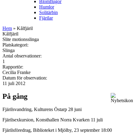
Blomflugor
Humlor
Solitärbin
Fjärilar
Hem
» Kålfjäril
Kålfjäril
Slite motionsslinga
Platskategori:
Slinga
Antal observationer:
1
Rapportör:
Cecilia Franke
Datum för observation:
11 juli 2012
På gång
Fjärilsvandring, Kulturens Östarp 28 juni
Fjärilsexkursion, Konsthallen Norra Kvarken 11 juli
Fjärilsföredrag, Biblioteket i Mjölby, 23 september 18:00