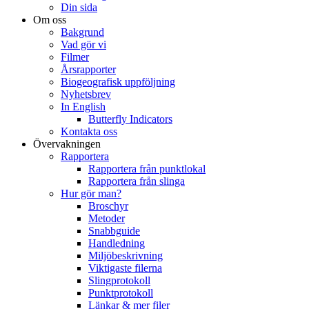
Din sida
Om oss
Bakgrund
Vad gör vi
Filmer
Årsrapporter
Biogeografisk uppföljning
Nyhetsbrev
In English
Butterfly Indicators
Kontakta oss
Övervakningen
Rapportera
Rapportera från punktlokal
Rapportera från slinga
Hur gör man?
Broschyr
Metoder
Snabbguide
Handledning
Miljöbeskrivning
Viktigaste filerna
Slingprotokoll
Punktprotokoll
Länkar & mer filer