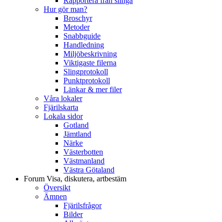
Rapportera från slinga
Hur gör man?
Broschyr
Metoder
Snabbguide
Handledning
Miljöbeskrivning
Viktigaste filerna
Slingprotokoll
Punktprotokoll
Länkar & mer filer
Våra lokaler
Fjärilskarta
Lokala sidor
Gotland
Jämtland
Närke
Västerbotten
Västmanland
Västra Götaland
Forum
Visa, diskutera, artbestäm
Översikt
Ämnen
Fjärilsfrågor
Bilder