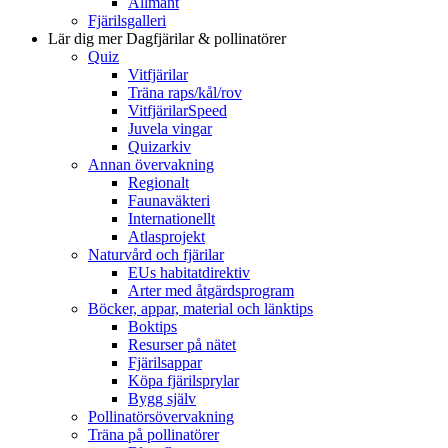
Allmänt
Fjärilsgalleri
Lär dig mer
Dagfjärilar & pollinatörer
Quiz
Vitfjärilar
Träna raps/kål/rov
VitfjärilarSpeed
Juvela vingar
Quizarkiv
Annan övervakning
Regionalt
Faunaväkteri
Internationellt
Atlasprojekt
Naturvård och fjärilar
EUs habitatdirektiv
Arter med åtgärdsprogram
Böcker, appar, material och länktips
Boktips
Resurser på nätet
Fjärilsappar
Köpa fjärilsprylar
Bygg själv
Pollinatörsövervakning
Träna på pollinatörer