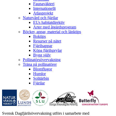
Faunaväkteri
Internationellt
Atlasprojekt
Naturvård och fjärilar
EUs habitatdirektiv
Arter med åtgärdsprogram
Böcker, appar, material och länktips
Boktips
Resurser på nätet
Fjärilsappar
Köpa fjärilsprylar
Bygg själv
Pollinatörsövervakning
Träna på pollinatörer
Blomflugor
Humlor
Solitärbin
Fjärilar
Svensk Dagfjärilsövervakning utförs i samarbete med