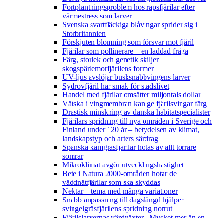
Fortplantningsproblem hos rapsfjärilar efter
värmestress som larver
Svenska svartfläckiga blåvingar sprider sig i
Storbritannien
Förskjuten blomning som försvar mot fjäril
Fjärilar som pollinerare – en laddad fråga
Färg, storlek och genetik skiljer
skogspärlemorfjärilens former
UV-ljus avslöjar busksnabbvingens larver
Sydrovfjäril har smak för stadslivet
Handel med fjärilar omsätter miljontals dollar
Vätska i vingmembran kan ge fjärilsvingar färg
Drastisk minskning av danska habitatspecialister
Fjärilars spridning till nya områden i Sverige och
Finland under 120 år
– betydelsen av klimat,
landskapstyp och arters särdrag
Spanska kamgräsfjärilar hotas av allt torrare
somrar
Mikroklimat avgör utvecklingshastighet
Bete i Natura 2000-områden hotar de
väddnätfjärilar som ska skyddas
Nektar – tema med många variationer
Snabb anpassning till dagslängd hjälper
svingelgräsfjärilens spridning norrut
Fjärilslarvernas värdväxter– Mycket mer än en