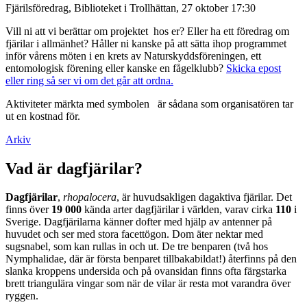
Fjärilsföredrag, Biblioteket i Trollhättan, 27 oktober 17:30
Vill ni att vi berättar om projektet hos er? Eller ha ett föredrag om
fjärilar i allmänhet? Håller ni kanske på att sätta ihop programmet
inför vårens möten i en krets av Naturskyddsföreningen, ett
entomologisk förening eller kanske en fågelklubb?
Skicka epost
eller ring så ser vi om det går att ordna.
Aktiviteter märkta med symbolen
är sådana som organisatören tar
ut en kostnad för.
Arkiv
Vad är dagfjärilar?
Dagfjärilar
,
rhopalocera
, är huvudsakligen dagaktiva fjärilar. Det
finns över
19 000
kända arter dagfjärilar i världen, varav cirka
110
i
Sverige. Dagfjärilarna känner dofter med hjälp av antenner på
huvudet och ser med stora facettögon. Dom äter nektar med
sugsnabel, som kan rullas in och ut. De tre benparen (två hos
Nymphalidae, där är första benparet tillbakabildat!) återfinns på den
slanka kroppens undersida och på ovansidan finns ofta färgstarka
brett triangulära vingar som när de vilar är resta mot varandra över
ryggen.