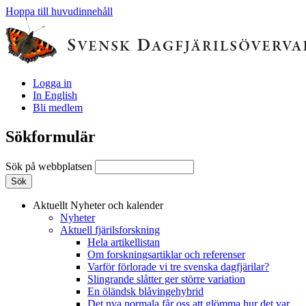
Hoppa till huvudinnehåll
Logga in
In English
Bli medlem
Sökformulär
Sök på webbplatsen
Aktuellt
Nyheter och kalender
Nyheter
Aktuell fjärilsforskning
Hela artikellistan
Om forskningsartiklar och referenser
Varför förlorade vi tre svenska dagfjärilar?
Slingrande slåtter ger större variation
En öländsk blåvingehybrid
Det nya normala får oss att glömma hur det var