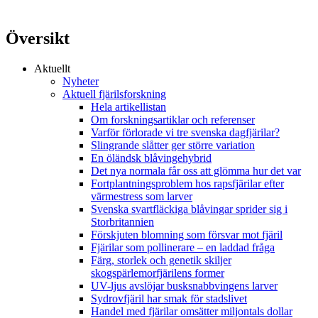
Översikt
Aktuellt
Nyheter
Aktuell fjärilsforskning
Hela artikellistan
Om forskningsartiklar och referenser
Varför förlorade vi tre svenska dagfjärilar?
Slingrande slåtter ger större variation
En öländsk blåvingehybrid
Det nya normala får oss att glömma hur det var
Fortplantningsproblem hos rapsfjärilar efter
värmestress som larver
Svenska svartfläckiga blåvingar sprider sig i
Storbritannien
Förskjuten blomning som försvar mot fjäril
Fjärilar som pollinerare – en laddad fråga
Färg, storlek och genetik skiljer
skogspärlemorfjärilens former
UV-ljus avslöjar busksnabbvingens larver
Sydrovfjäril har smak för stadslivet
Handel med fjärilar omsätter miljontals dollar