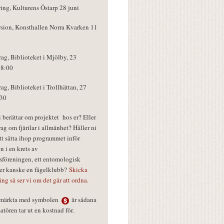
ring, Kulturens Östarp 28 juni
rsion, Konsthallen Norra Kvarken 11
rag, Biblioteket i Mjölby, 23
18:00
rag, Biblioteket i Trollhättan, 27
:30
vi berättar om projektet hos er? Eller
rag om fjärilar i allmänhet? Håller ni
tt sätta ihop programmet inför
n i en krets av
föreningen, ett entomologisk
ler kanske en fågelklubb?
Skicka
ring så ser vi om det går att ordna.
r märkta med symbolen
är sådana
tören tar ut en kostnad för.