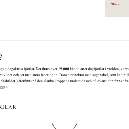
Arkiv
?
19 000
igen dagaktiva fjärilar. Det finns över
kända arter dagfjärilar i världen, vara
huvudet och ser med stora facettögon. Dom äter nektar med sugsnabel, som kan rulla
bakabildat!) återfinns på den slanka kroppens undersida och på ovansidan finns ofta 
yggen.
RILAR