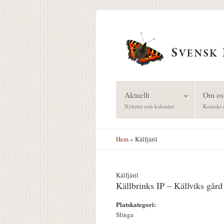
Hoppa till huvudinnehåll
Aktuellt
Om os
Nyheter och kalender
Kontakt 
Hem
» Kålfjäril
Kålfjäril
Källbrinks IP – Källviks gård
Platskategori:
Slinga