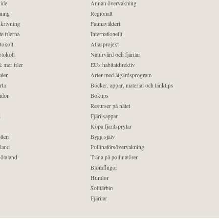
ide
Annan övervakning
ning
Regionalt
krivning
Faunaväkteri
e filerna
Internationellt
tokoll
Atlasprojekt
tokoll
Naturvård och fjärilar
 mer filer
EUs habitatdirektiv
aler
Arter med åtgärdsprogram
rta
Böcker, appar, material och länktips
idor
Boktips
Resurser på nätet
d
Fjärilsappar
Köpa fjärilsprylar
tten
Bygg själv
land
Pollinatörsövervakning
ötaland
Träna på pollinatörer
Blomflugor
Humlor
Solitärbin
Fjärilar