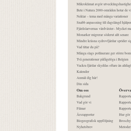
Mikroklimat avgör utvecklingshastighe
Bete i Natura 2000-områden hotar de v
Nektar – tema med många variationer
Snabb anpassning till dagslängd hjälper
Fjärilslarvernas värdväxter– Mycket 
Monarker migrerar söderut allt senare
Mindre kräsna sydrovfjärilar sprider si
Vad tittar du på?
Många slags pollinerare ger större bom
Två generationer påfågelöga i Belgien
Vackra fjärilar skyddas oftare än alldag
Kalender
Anmäl dig här!
Din sida
Om oss
Överva
Bakgrund
Rapport
Vad gör vi
Rapporte
Filmer
Rapporte
Årsrapporter
Hur gör
Biogeografisk uppföljning
Broschy
Nyhetsbrev
Metoder