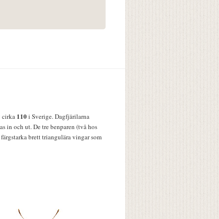
110
v cirka
i Sverige. Dagfjärilarna
s in och ut. De tre benparen (två hos
färgstarka brett triangulära vingar som