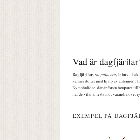
Vad är dagfjärilar
Dagfjärilar
,
rhopalocera
, är huvudsakl
känner dofter med hjälp av antenner på 
Nymphalidae, där är första benparet till
när de vilar är resta mot varandra över r
EXEMPEL PÅ DAGFJÄ