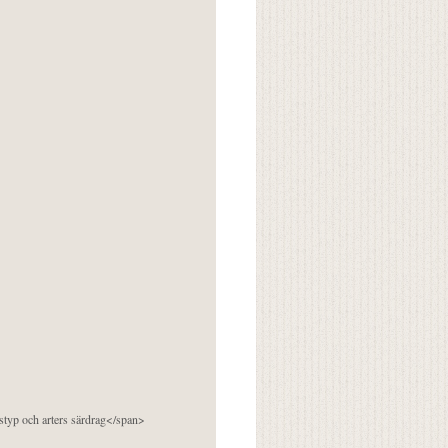
pstyp och arters särdrag</span>