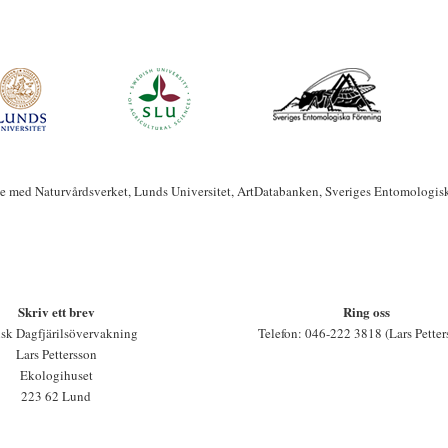
te med Naturvårdsverket, Lunds Universitet, ArtDatabanken, Sveriges Entomologis
Skriv ett brev
Ring oss
sk Dagfjärilsövervakning
Telefon: 046-222 3818 (Lars Petter
Lars Pettersson
Ekologihuset
223 62 Lund