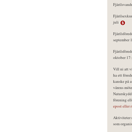
Fjärilsvand
Fjärilsexku
juli
Fjärilsföred
september 
Fjärilsföred
oktober 17
Vill ni att 
ha ett föred
kanske på a
vårens möte
Naturskydds
förening el
epost eller 
Aktivitete
som organisa