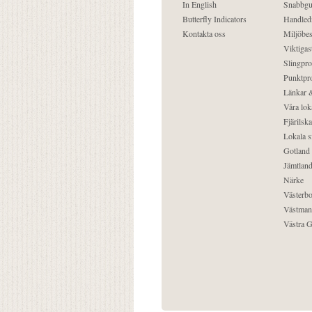
In English
Snabbgu
Butterfly Indicators
Handled
Kontakta oss
Miljöbes
Viktigast
Slingpro
Punktpro
Länkar &
Våra lok
Fjärilska
Lokala s
Gotland
Jämtlan
Närke
Västerbo
Västman
Västra G