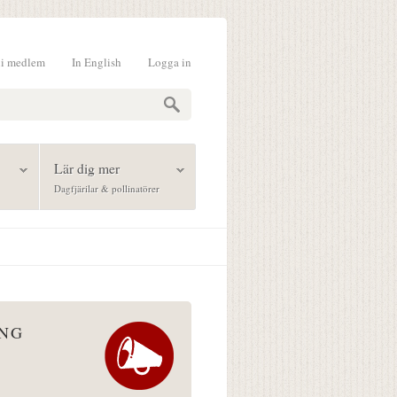
li medlem
In English
Logga in
formulär
Lär dig mer
Dagfjärilar & pollinatörer
ÅNG