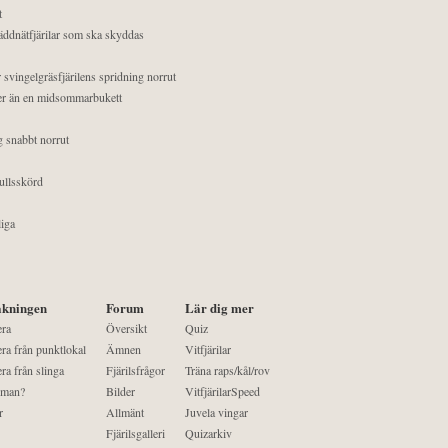
t
äddnätfjärilar som ska skyddas
 svingelgräsfjärilens spridning norrut
mer än en midsommarbukett
g snabbt norrut
ullsskörd
liga
kningen
Forum
Lär dig mer
era
Översikt
Quiz
ra från punktlokal
Ämnen
Vitfjärilar
ra från slinga
Fjärilsfrågor
Träna raps/kål/rov
 man?
Bilder
VitfjärilarSpeed
r
Allmänt
Juvela vingar
Fjärilsgalleri
Quizarkiv