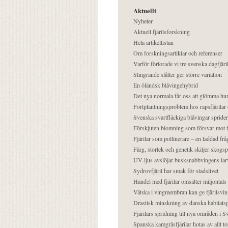
Aktuellt
Nyheter
Aktuell fjärilsforskning
Hela artikellistan
Om forskningsartiklar och referenser
Varför förlorade vi tre svenska dagfjäri
Slingrande slåtter ger större variation
En öländsk blåvingehybrid
Det nya normala får oss att glömma hur
Fortplantningsproblem hos rapsfjärilar 
Svenska svartfläckiga blåvingar sprider 
Förskjuten blomning som försvar mot fj
Fjärilar som pollinerare – en laddad frå
Färg, storlek och genetik skiljer skogs
UV-ljus avslöjar busksnabbvingens lar
Sydrovfjäril har smak för stadslivet
Handel med fjärilar omsätter miljontals 
Vätska i vingmembran kan ge fjärilsvin
Drastisk minskning av danska habitatsp
Fjärilars spridning till nya områden i
Spanska kamgräsfjärilar hotas av allt t