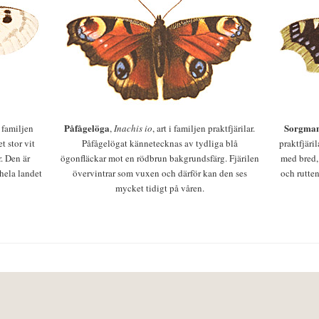
Påfågelöga
Sorgman
 i familjen
,
Inachis io
, art i familjen praktfjärilar.
t stor vit
Påfågelögat kännetecknas av tydliga blå
praktfjäri
r. Den är
ögonfläckar mot en rödbrun bakgrundsfärg. Fjärilen
med bred,
 hela landet
övervintrar som vuxen och därför kan den ses
och rutten
mycket tidigt på våren.