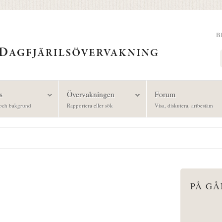
B
Sök
s
Övervakningen
Forum
och bakgrund
Rapportera eller sök
Visa, diskutera, artbestäm
PÅ G