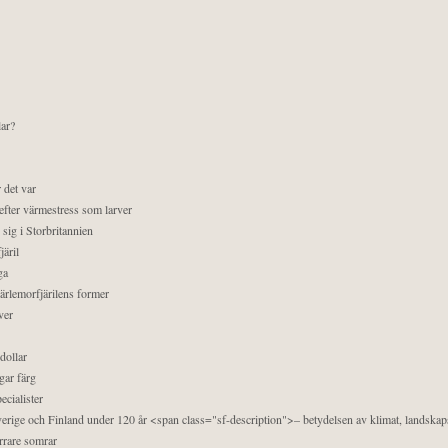
lar?
 det var
efter värmestress som larver
sig i Storbritannien
äril
ga
pärlemorfjärilens former
ver
dollar
gar färg
ecialister
 Sverige och Finland under 120 år <span class="sf-description">– betydelsen av klimat, landska
orrare somrar