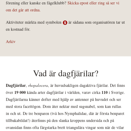
förening eller kanske en fågelklubb?
Skicka epost eller ring så ser vi
om det går att ordna.
Aktiviteter märkta med symbolen
är sådana som organisatören tar ut
en kostnad för.
Arkiv
Vad är dagfjärilar?
Dagfjärilar
,
rhopalocera
, är huvudsakligen dagaktiva fjärilar. Det finns
19 000
110
över
kända arter dagfjärilar i världen, varav cirka
i Sverige.
Dagfjärilarna känner dofter med hjälp av antenner på huvudet och ser
med stora facettögon. Dom äter nektar med sugsnabel, som kan rullas
in och ut. De tre benparen (två hos Nymphalidae, där är första benparet
tillbakabildat!) återfinns på den slanka kroppens undersida och på
ovansidan finns ofta färgstarka brett triangulära vingar som när de vilar