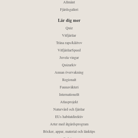
Allmänt
Fjärilsgalleri
Lär dig mer
Quiz
Vitfjärilar
Träna raps/kål/rov
VitfjärilarSpeed
Juvela vingar
Quizarkiv
Annan övervakning
Regionalt
Faunaväkteri
Internationellt
Atlasprojekt
Naturvård och fjärilar
EUs habitatdirektiv
Arter med åtgärdsprogram
Böcker, appar, material och länktips