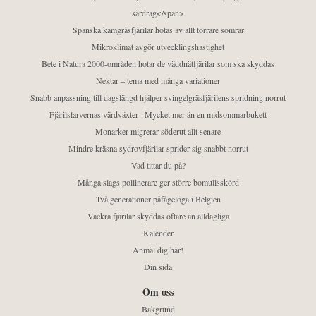
särdrag</span>
Spanska kamgräsfjärilar hotas av allt torrare somrar
Mikroklimat avgör utvecklingshastighet
Bete i Natura 2000-områden hotar de väddnätfjärilar som ska skyddas
Nektar – tema med många variationer
Snabb anpassning till dagslängd hjälper svingelgräsfjärilens spridning norrut
Fjärilslarvernas värdväxter– Mycket mer än en midsommarbukett
Monarker migrerar söderut allt senare
Mindre kräsna sydrovfjärilar sprider sig snabbt norrut
Vad tittar du på?
Många slags pollinerare ger större bomullsskörd
Två generationer påfågelöga i Belgien
Vackra fjärilar skyddas oftare än alldagliga
Kalender
Anmäl dig här!
Din sida
Om oss
Bakgrund