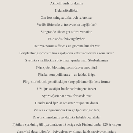
Aktuell fjärilsforskning
Hela artikellistan
Om forskningsartiklar och referenser
Varför förlorade vi tre svenska dagfjärilar?
Slingrande slåtter ger större variation
En öländsk blåvingehybrid
Det nya normala får oss att glömma hur det var
Fortplantningsproblem hos rapsfjärilar efter värmestress som larver
Svenska svartfläckiga blåvingar sprider sig i Storbritannien
Förskjuten blomning som försvar mot fjäril
Fjärilar som pollinerare – en laddad fråga
Färg, storlek och genetik skiljer skogspärlemorfjärilens former
UV-ljus avslöjar busksnabbvingens larver
Sydrovfjäril har smak för stadslivet
Handel med fjärilar omsätter miljontals dollar
Vätska i vingmembran kan ge fjärilsvingar färg
Drastisk minskning av danska habitatspecialister
Fjärilars spridning till nya områden i Sverige och Finland under 120 år <span
class="sf-description">– betydelsen av klimat, landskapstyp och arters