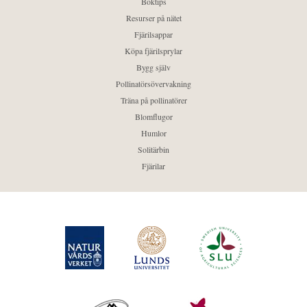
Boktips
Resurser på nätet
Fjärilsappar
Köpa fjärilsprylar
Bygg själv
Pollinatörsövervakning
Träna på pollinatörer
Blomflugor
Humlor
Solitärbin
Fjärilar