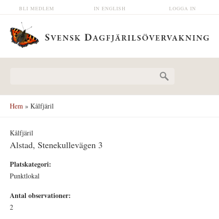
Hoppa till huvudinnehåll
BLI MEDLEM
IN ENGLISH
LOGGA IN
Sökformulär
Hem
» Kålfjäril
Kålfjäril
Alstad, Stenekullevägen 3
Platskategori:
Punktlokal
Antal observationer:
2