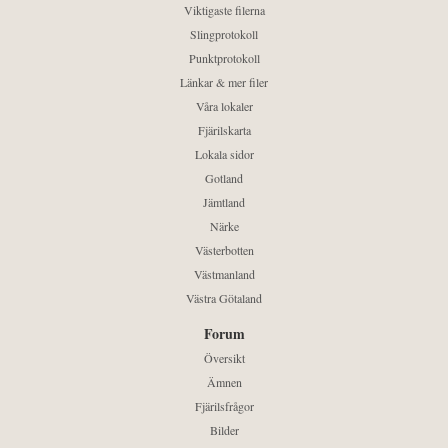
Viktigaste filerna
Slingprotokoll
Punktprotokoll
Länkar & mer filer
Våra lokaler
Fjärilskarta
Lokala sidor
Gotland
Jämtland
Närke
Västerbotten
Västmanland
Västra Götaland
Forum
Översikt
Ämnen
Fjärilsfrågor
Bilder