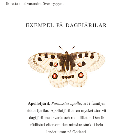
är resta mot varandra över ryggen.
EXEMPEL PÅ DAGFJÄRILAR
Apollofjäril
,
Parnassius apollo
, art i familjen
riddarfjärilar. Apollofjäril är en mycket stor vit
dagfjäril med svarta och röda fläckar. Den är
rödlistad eftersom den minskar starkt i hela
landet utom på Gotland.