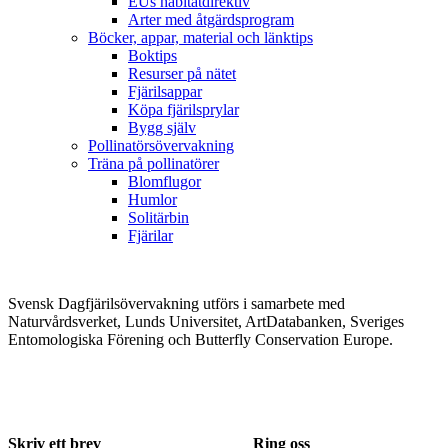
EUs habitatdirektiv
Arter med åtgärdsprogram
Böcker, appar, material och länktips
Boktips
Resurser på nätet
Fjärilsappar
Köpa fjärilsprylar
Bygg själv
Pollinatörsövervakning
Träna på pollinatörer
Blomflugor
Humlor
Solitärbin
Fjärilar
Svensk Dagfjärilsövervakning utförs i samarbete med
Naturvårdsverket, Lunds Universitet, ArtDatabanken, Sveriges
Entomologiska Förening och Butterfly Conservation Europe.
Skriv ett brev
Ring oss