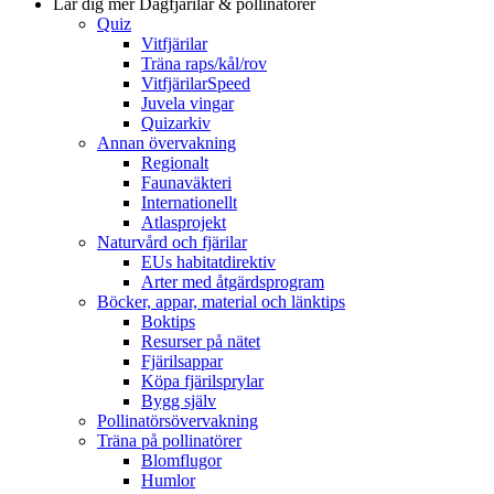
Lär dig mer
Dagfjärilar & pollinatörer
Quiz
Vitfjärilar
Träna raps/kål/rov
VitfjärilarSpeed
Juvela vingar
Quizarkiv
Annan övervakning
Regionalt
Faunaväkteri
Internationellt
Atlasprojekt
Naturvård och fjärilar
EUs habitatdirektiv
Arter med åtgärdsprogram
Böcker, appar, material och länktips
Boktips
Resurser på nätet
Fjärilsappar
Köpa fjärilsprylar
Bygg själv
Pollinatörsövervakning
Träna på pollinatörer
Blomflugor
Humlor