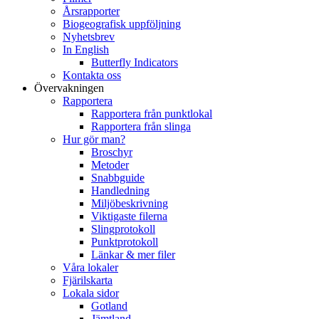
Årsrapporter
Biogeografisk uppföljning
Nyhetsbrev
In English
Butterfly Indicators
Kontakta oss
Övervakningen
Rapportera
Rapportera från punktlokal
Rapportera från slinga
Hur gör man?
Broschyr
Metoder
Snabbguide
Handledning
Miljöbeskrivning
Viktigaste filerna
Slingprotokoll
Punktprotokoll
Länkar & mer filer
Våra lokaler
Fjärilskarta
Lokala sidor
Gotland
Jämtland