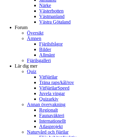
Närke
Västerbotten
Västmanland
Västra Götaland
Forum
Översikt
Ämnen
Fjärilsfrågor
Bilder
Allmänt
Fjärilsgalleri
Lär dig mer
Quiz
Vitfjärilar
Träna raps/kål/rov
VitfjärilarSpeed
Juvela vingar
Quizarkiv
Annan övervakning
Regionalt
Faunaväkteri
Internationellt
Atlasprojekt
Naturvård och fjärilar