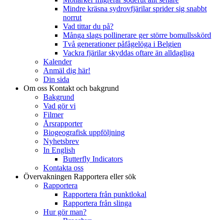
Mindre kräsna sydrovfjärilar sprider sig snabbt
norrut
Vad tittar du på?
Många slags pollinerare ger större bomullsskörd
Två generationer påfågelöga i Belgien
Vackra fjärilar skyddas oftare än alldagliga
Kalender
Anmäl dig här!
Din sida
Om oss
Kontakt och bakgrund
Bakgrund
Vad gör vi
Filmer
Årsrapporter
Biogeografisk uppföljning
Nyhetsbrev
In English
Butterfly Indicators
Kontakta oss
Övervakningen
Rapportera eller sök
Rapportera
Rapportera från punktlokal
Rapportera från slinga
Hur gör man?