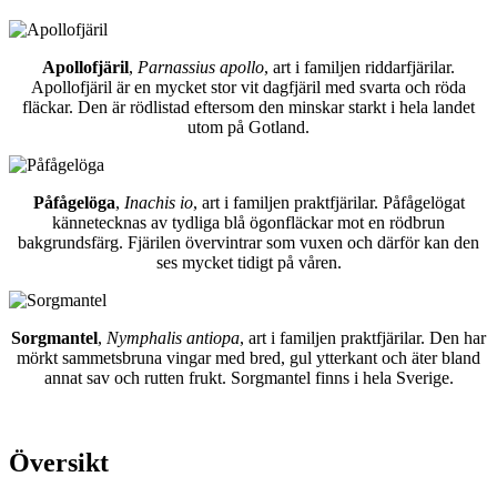
Apollofjäril
,
Parnassius apollo
, art i familjen riddarfjärilar.
Apollofjäril är en mycket stor vit dagfjäril med svarta och röda
fläckar. Den är rödlistad eftersom den minskar starkt i hela landet
utom på Gotland.
Påfågelöga
,
Inachis io
, art i familjen praktfjärilar. Påfågelögat
kännetecknas av tydliga blå ögonfläckar mot en rödbrun
bakgrundsfärg. Fjärilen övervintrar som vuxen och därför kan den
ses mycket tidigt på våren.
Sorgmantel
,
Nymphalis antiopa
, art i familjen praktfjärilar. Den har
mörkt sammetsbruna vingar med bred, gul ytterkant och äter bland
annat sav och rutten frukt. Sorgmantel finns i hela Sverige.
Översikt