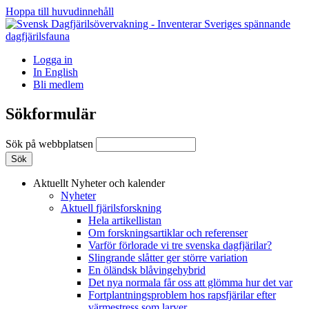
Hoppa till huvudinnehåll
Logga in
In English
Bli medlem
Sökformulär
Sök på webbplatsen
Aktuellt
Nyheter och kalender
Nyheter
Aktuell fjärilsforskning
Hela artikellistan
Om forskningsartiklar och referenser
Varför förlorade vi tre svenska dagfjärilar?
Slingrande slåtter ger större variation
En öländsk blåvingehybrid
Det nya normala får oss att glömma hur det var
Fortplantningsproblem hos rapsfjärilar efter
värmestress som larver