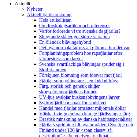
Aktuellt
Nyheter
Aktuell fjärilsforskning
Hela artikellistan
Om forskningsartiklar och referenser
Varför förlorade vi tre svenska dagfjärilar?
Slingrande slåtter ger större variation
En öländsk blåvingehybrid
Det nya normala får oss att glömma hur det var
Fortplantningsproblem hos rapsfjärilar efter
värmestress som larver
Svenska svartfläckiga blåvingar sprider sig i
Storbritannien
Förskjuten blomning som försvar mot fjäril
Fjärilar som pollinerare – en laddad fråga
Färg, storlek och genetik skiljer
skogspärlemorfjärilens former
UV-ljus avslöjar busksnabbvingens larver
Sydrovfjäril har smak för stadslivet
Handel med fjärilar omsätter miljontals dollar
Vätska i vingmembran kan ge fjärilsvingar färg
Drastisk minskning av danska habitatspecialister
Fjärilars spridning till nya områden i Sverige och
Finland under 120 år <span class="sf-
description">– betydelsen av klimat,