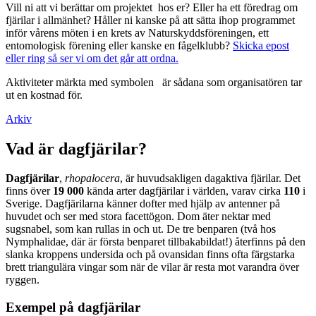
Vill ni att vi berättar om projektet hos er? Eller ha ett föredrag om
fjärilar i allmänhet? Håller ni kanske på att sätta ihop programmet
inför vårens möten i en krets av Naturskyddsföreningen, ett
entomologisk förening eller kanske en fågelklubb?
Skicka epost
eller ring så ser vi om det går att ordna.
Aktiviteter märkta med symbolen
är sådana som organisatören tar
ut en kostnad för.
Arkiv
Vad är dagfjärilar?
Dagfjärilar
,
rhopalocera
, är huvudsakligen dagaktiva fjärilar. Det
finns över
19 000
kända arter dagfjärilar i världen, varav cirka
110
i
Sverige. Dagfjärilarna känner dofter med hjälp av antenner på
huvudet och ser med stora facettögon. Dom äter nektar med
sugsnabel, som kan rullas in och ut. De tre benparen (två hos
Nymphalidae, där är första benparet tillbakabildat!) återfinns på den
slanka kroppens undersida och på ovansidan finns ofta färgstarka
brett triangulära vingar som när de vilar är resta mot varandra över
ryggen.
Exempel på dagfjärilar