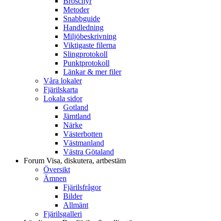
Broschyr
Metoder
Snabbguide
Handledning
Miljöbeskrivning
Viktigaste filerna
Slingprotokoll
Punktprotokoll
Länkar & mer filer
Våra lokaler
Fjärilskarta
Lokala sidor
Gotland
Jämtland
Närke
Västerbotten
Västmanland
Västra Götaland
Forum
Visa, diskutera, artbestäm
Översikt
Ämnen
Fjärilsfrågor
Bilder
Allmänt
Fjärilsgalleri