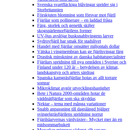
Svenska svartfläckiga blåvingar sprider sig i
Storbritannien
Förskjuten blomning som försvar mot fjäril
Fjärilar som pollinerare – en laddad fråga
Färg, storlek och genetik skiljer
skogspärlemorfjärilens former
UV-ljus avslöjar busksnabbvingens larver
Sydrovfjäril har smak för stadslivet
Handel med fjärilar omsätter miljontals dollar
Vätska i vingmembran kan ge fjärilsvingar färg
Drastisk minskning av danska habitatspecialister
Fjärilars spridning till nya områden i Sverige och
Finland under 120 år
– betydelsen av klimat,
landskapstyp och arters särdrag
Spanska kamgräsfjärilar hotas av allt torrare
somrar
Mikroklimat avgör utvecklingshastighet
Bete i Natura 2000-områden hotar de
väddnätfjärilar som ska skyddas
Nektar – tema med många variationer
Snabb anpassning till dagslängd hjälper
svingelgräsfjärilens spridning norrut
Fjärilslarvernas värdväxter– Mycket mer än en
midsommarbukett
Monarker migrerar söderut allt senare