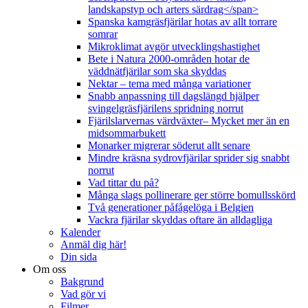
landskapstyp och arters särdrag</span>
Spanska kamgräsfjärilar hotas av allt torrare
somrar
Mikroklimat avgör utvecklingshastighet
Bete i Natura 2000-områden hotar de
väddnätfjärilar som ska skyddas
Nektar – tema med många variationer
Snabb anpassning till dagslängd hjälper
svingelgräsfjärilens spridning norrut
Fjärilslarvernas värdväxter– Mycket mer än en
midsommarbukett
Monarker migrerar söderut allt senare
Mindre kräsna sydrovfjärilar sprider sig snabbt
norrut
Vad tittar du på?
Många slags pollinerare ger större bomullsskörd
Två generationer påfågelöga i Belgien
Vackra fjärilar skyddas oftare än alldagliga
Kalender
Anmäl dig här!
Din sida
Om oss
Bakgrund
Vad gör vi
Filmer