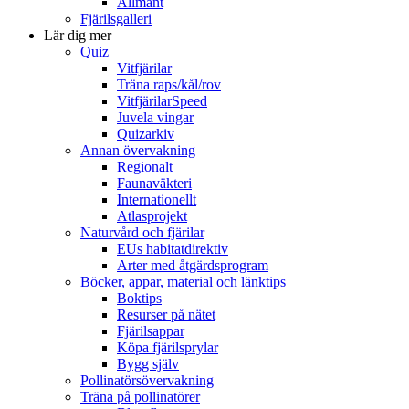
Allmänt
Fjärilsgalleri
Lär dig mer
Quiz
Vitfjärilar
Träna raps/kål/rov
VitfjärilarSpeed
Juvela vingar
Quizarkiv
Annan övervakning
Regionalt
Faunaväkteri
Internationellt
Atlasprojekt
Naturvård och fjärilar
EUs habitatdirektiv
Arter med åtgärdsprogram
Böcker, appar, material och länktips
Boktips
Resurser på nätet
Fjärilsappar
Köpa fjärilsprylar
Bygg själv
Pollinatörsövervakning
Träna på pollinatörer