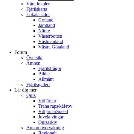
Våra lokaler
Fjärilskarta
Lokala sidor
Gotland
Jämtland
Närke
Västerbotten
Västmanland
Västra Götaland
Forum
Översikt
Ämnen
Fjärilsfrågor
Bilder
Allmänt
Fjärilsgalleri
Lär dig mer
Quiz
Vitfjärilar
Träna raps/kål/rov
VitfjärilarSpeed
Juvela vingar
Quizarkiv
Annan övervakning
Regionalt