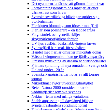
Det nya normala får oss att glömma hur det var
Fortplantningsproblem hos rapsfjärilar efter
värmestress som larver
Svenska svartfläckiga blåvingar sprider sig i
Storbritannien
Förskjuten blomning som försvar mot fjäril
Fjärilar som pollinerare – en laddad fråga
Färg, storlek och genetik skiljer
skogspärlemorfjärilens former
UV-ljus avslöjar busksnabbvingens larver
Sydrovfjäril har smak för stadslivet
Handel med fjärilar omsätter miljontals dollar
Vätska i vingmembran kan ge fjärilsvingar färg
Drastisk minskning av danska habitatspecialister
Fjärilars spridning till nya områden i Sverige och
Finland under 120 år
Spanska kamgräsfjärilar hotas av allt torrare
somrar
Mikroklimat avgör utvecklingshastighet
Bete i Natura 2000-områden hotar de
väddnätfjärilar som ska skyddas
Nektar – tema med många variationer
Snabb anpassning till dagslängd hjälper
svingelgräsfjärilens spridning norrut
Fjärilslarvernas värdväxter– Mycket mer än en