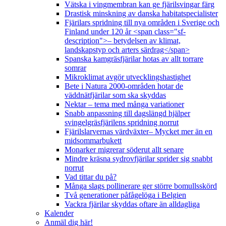
Vätska i vingmembran kan ge fjärilsvingar färg
Drastisk minskning av danska habitatspecialister
Fjärilars spridning till nya områden i Sverige och
Finland under 120 år <span class="sf-
description">– betydelsen av klimat,
landskapstyp och arters särdrag</span>
Spanska kamgräsfjärilar hotas av allt torrare
somrar
Mikroklimat avgör utvecklingshastighet
Bete i Natura 2000-områden hotar de
väddnätfjärilar som ska skyddas
Nektar – tema med många variationer
Snabb anpassning till dagslängd hjälper
svingelgräsfjärilens spridning norrut
Fjärilslarvernas värdväxter– Mycket mer än en
midsommarbukett
Monarker migrerar söderut allt senare
Mindre kräsna sydrovfjärilar sprider sig snabbt
norrut
Vad tittar du på?
Många slags pollinerare ger större bomullsskörd
Två generationer påfågelöga i Belgien
Vackra fjärilar skyddas oftare än alldagliga
Kalender
Anmäl dig här!