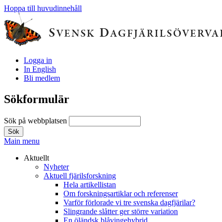
Hoppa till huvudinnehåll
Logga in
In English
Bli medlem
Sökformulär
Sök på webbplatsen
Main menu
Aktuellt
Nyheter
Aktuell fjärilsforskning
Hela artikellistan
Om forskningsartiklar och referenser
Varför förlorade vi tre svenska dagfjärilar?
Slingrande slåtter ger större variation
En öländsk blåvingehybrid