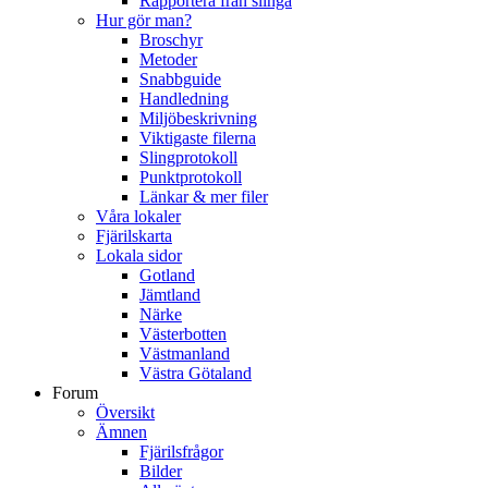
Rapportera från slinga
Hur gör man?
Broschyr
Metoder
Snabbguide
Handledning
Miljöbeskrivning
Viktigaste filerna
Slingprotokoll
Punktprotokoll
Länkar & mer filer
Våra lokaler
Fjärilskarta
Lokala sidor
Gotland
Jämtland
Närke
Västerbotten
Västmanland
Västra Götaland
Forum
Översikt
Ämnen
Fjärilsfrågor
Bilder