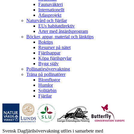
Faunaväkteri
Internationellt
Atlasprojekt
Naturvård och fjärilar
EUs habitatdirektiv
Arter med åtgärdsprogram
Böcker, appar, material och länktips
Boktips
Resurser på nätet
Fjärilsappar
Köpa fjärilsprylar
Bygg själv
Pollinatörsövervakning
Träna på pollinatörer
Blomflugor
Humlor
Solitärbin
Fjärilar
Svensk Dagfjärilsövervakning utförs i samarbete med