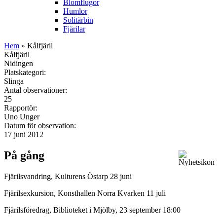
Blomflugor
Humlor
Solitärbin
Fjärilar
Hem
» Kålfjäril
Kålfjäril
Nidingen
Platskategori:
Slinga
Antal observationer:
25
Rapportör:
Uno Unger
Datum för observation:
17 juni 2012
På gång
Fjärilsvandring, Kulturens Östarp 28 juni
Fjärilsexkursion, Konsthallen Norra Kvarken 11 juli
Fjärilsföredrag, Biblioteket i Mjölby, 23 september 18:00