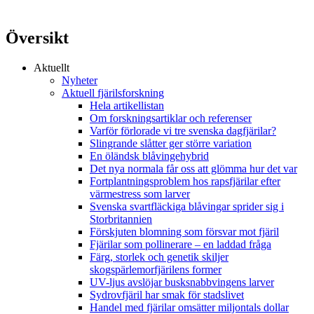
Översikt
Aktuellt
Nyheter
Aktuell fjärilsforskning
Hela artikellistan
Om forskningsartiklar och referenser
Varför förlorade vi tre svenska dagfjärilar?
Slingrande slåtter ger större variation
En öländsk blåvingehybrid
Det nya normala får oss att glömma hur det var
Fortplantningsproblem hos rapsfjärilar efter
värmestress som larver
Svenska svartfläckiga blåvingar sprider sig i
Storbritannien
Förskjuten blomning som försvar mot fjäril
Fjärilar som pollinerare – en laddad fråga
Färg, storlek och genetik skiljer
skogspärlemorfjärilens former
UV-ljus avslöjar busksnabbvingens larver
Sydrovfjäril har smak för stadslivet
Handel med fjärilar omsätter miljontals dollar