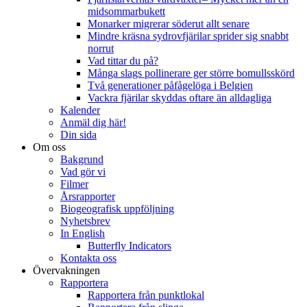
midsommarbukett
Monarker migrerar söderut allt senare
Mindre kräsna sydrovfjärilar sprider sig snabbt
norrut
Vad tittar du på?
Många slags pollinerare ger större bomullsskörd
Två generationer påfågelöga i Belgien
Vackra fjärilar skyddas oftare än alldagliga
Kalender
Anmäl dig här!
Din sida
Om oss
Bakgrund
Vad gör vi
Filmer
Årsrapporter
Biogeografisk uppföljning
Nyhetsbrev
In English
Butterfly Indicators
Kontakta oss
Övervakningen
Rapportera
Rapportera från punktlokal