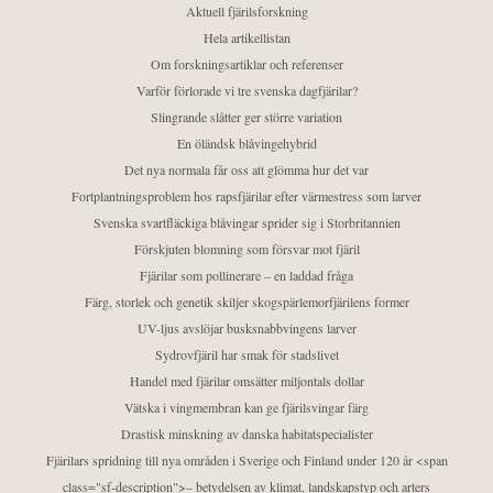
Aktuell fjärilsforskning
Hela artikellistan
Om forskningsartiklar och referenser
Varför förlorade vi tre svenska dagfjärilar?
Slingrande slåtter ger större variation
En öländsk blåvingehybrid
Det nya normala får oss att glömma hur det var
Fortplantningsproblem hos rapsfjärilar efter värmestress som larver
Svenska svartfläckiga blåvingar sprider sig i Storbritannien
Förskjuten blomning som försvar mot fjäril
Fjärilar som pollinerare – en laddad fråga
Färg, storlek och genetik skiljer skogspärlemorfjärilens former
UV-ljus avslöjar busksnabbvingens larver
Sydrovfjäril har smak för stadslivet
Handel med fjärilar omsätter miljontals dollar
Vätska i vingmembran kan ge fjärilsvingar färg
Drastisk minskning av danska habitatspecialister
Fjärilars spridning till nya områden i Sverige och Finland under 120 år <span
class="sf-description">– betydelsen av klimat, landskapstyp och arters