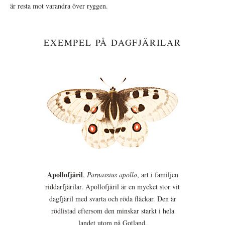
är resta mot varandra över ryggen.
EXEMPEL PÅ DAGFJÄRILAR
Apollofjäril
,
Parnassius apollo
, art i familjen
riddarfjärilar. Apollofjäril är en mycket stor vit
dagfjäril med svarta och röda fläckar. Den är
rödlistad eftersom den minskar starkt i hela
landet utom på Gotland.