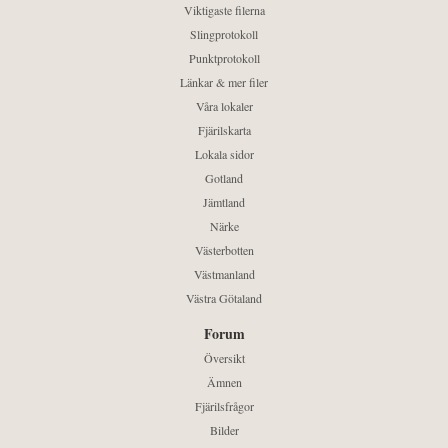
Viktigaste filerna
Slingprotokoll
Punktprotokoll
Länkar & mer filer
Våra lokaler
Fjärilskarta
Lokala sidor
Gotland
Jämtland
Närke
Västerbotten
Västmanland
Västra Götaland
Forum
Översikt
Ämnen
Fjärilsfrågor
Bilder