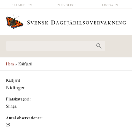
Hoppa till huvudinnehåll
BLI MEDLEM
IN ENGLISH
LOGGA IN
Sökformulär
Hem
» Kålfjäril
Kålfjäril
Nidingen
Platskategori:
Slinga
Antal observationer:
25