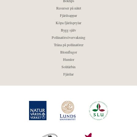
Boktips
Resurser på nätet
Fjärilsappar
Köpa fjärilsprylar
Bygg själv
Pollinatörsövervakning
Träna på pollinatörer
Blomflugor
Humlor
Solitärbin
Fjärilar