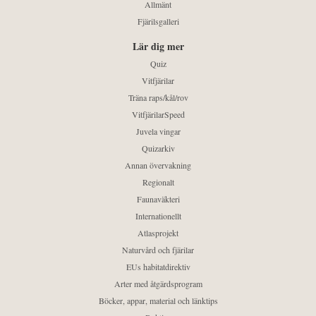
Allmänt
Fjärilsgalleri
Lär dig mer
Quiz
Vitfjärilar
Träna raps/kål/rov
VitfjärilarSpeed
Juvela vingar
Quizarkiv
Annan övervakning
Regionalt
Faunaväkteri
Internationellt
Atlasprojekt
Naturvård och fjärilar
EUs habitatdirektiv
Arter med åtgärdsprogram
Böcker, appar, material och länktips