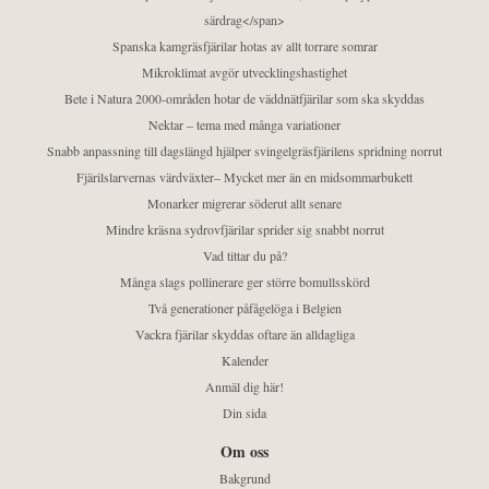
särdrag</span>
Spanska kamgräsfjärilar hotas av allt torrare somrar
Mikroklimat avgör utvecklingshastighet
Bete i Natura 2000-områden hotar de väddnätfjärilar som ska skyddas
Nektar – tema med många variationer
Snabb anpassning till dagslängd hjälper svingelgräsfjärilens spridning norrut
Fjärilslarvernas värdväxter– Mycket mer än en midsommarbukett
Monarker migrerar söderut allt senare
Mindre kräsna sydrovfjärilar sprider sig snabbt norrut
Vad tittar du på?
Många slags pollinerare ger större bomullsskörd
Två generationer påfågelöga i Belgien
Vackra fjärilar skyddas oftare än alldagliga
Kalender
Anmäl dig här!
Din sida
Om oss
Bakgrund