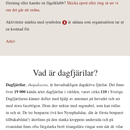
förening eller kanske en fågelklubb?
Skicka epost eller ring så ser vi
om det går att ordna.
Aktiviteter märkta med symbolen
är sådana som organisatören tar ut
en kostnad för.
Arkiv
Vad är dagfjärilar?
Dagfjärilar
,
rhopalocera
, är huvudsakligen dagaktiva fjärilar. Det finns
19 000
110
över
kända arter dagfjärilar i världen, varav cirka
i Sverige.
Dagfjärilarna känner dofter med hjälp av antenner på huvudet och ser
med stora facettögon. Dom äter nektar med sugsnabel, som kan rullas
in och ut. De tre benparen (två hos Nymphalidae, där är första benparet
tillbakabildat!) återfinns på den slanka kroppens undersida och på
ovansidan finns ofta färgstarka brett triangulära vingar som när de vilar