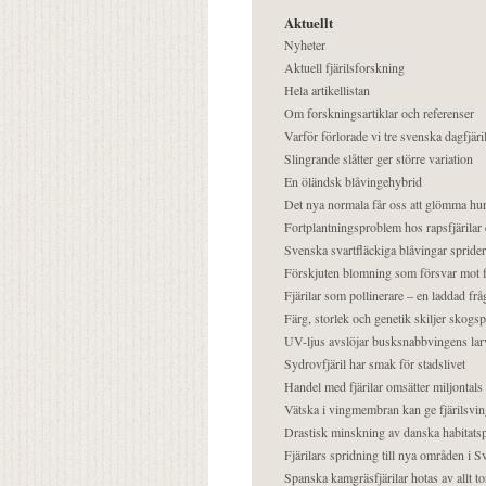
Aktuellt
Nyheter
Aktuell fjärilsforskning
Hela artikellistan
Om forskningsartiklar och referenser
Varför förlorade vi tre svenska dagfjäri
Slingrande slåtter ger större variation
En öländsk blåvingehybrid
Det nya normala får oss att glömma hur
Fortplantningsproblem hos rapsfjärilar 
Svenska svartfläckiga blåvingar sprider 
Förskjuten blomning som försvar mot fj
Fjärilar som pollinerare – en laddad frå
Färg, storlek och genetik skiljer skogs
UV-ljus avslöjar busksnabbvingens lar
Sydrovfjäril har smak för stadslivet
Handel med fjärilar omsätter miljontals 
Vätska i vingmembran kan ge fjärilsvin
Drastisk minskning av danska habitatsp
Fjärilars spridning till nya områden i
Spanska kamgräsfjärilar hotas av allt t