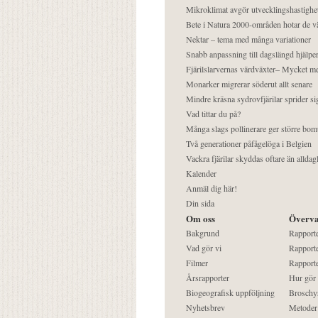
Mikroklimat avgör utvecklingshastighe
Bete i Natura 2000-områden hotar de v
Nektar – tema med många variationer
Snabb anpassning till dagslängd hjälper
Fjärilslarvernas värdväxter– Mycket 
Monarker migrerar söderut allt senare
Mindre kräsna sydrovfjärilar sprider si
Vad tittar du på?
Många slags pollinerare ger större bom
Två generationer påfågelöga i Belgien
Vackra fjärilar skyddas oftare än alldag
Kalender
Anmäl dig här!
Din sida
Om oss
Överva
Bakgrund
Rapport
Vad gör vi
Rapporte
Filmer
Rapporte
Årsrapporter
Hur gör
Biogeografisk uppföljning
Broschy
Nyhetsbrev
Metoder