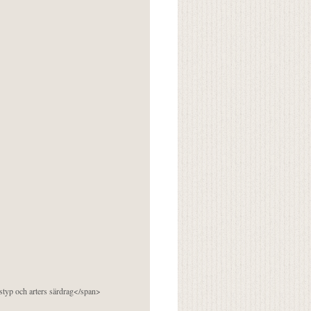
pstyp och arters särdrag</span>