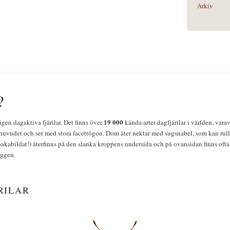
Arkiv
?
19 000
igen dagaktiva fjärilar. Det finns över
kända arter dagfjärilar i världen, vara
huvudet och ser med stora facettögon. Dom äter nektar med sugsnabel, som kan rulla
bakabildat!) återfinns på den slanka kroppens undersida och på ovansidan finns ofta 
yggen.
RILAR