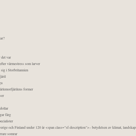
lar?
 det var
efter värmestress som larver
sig i Storbritannien
äril
ga
pärlemorfjärilens former
ver
dollar
gar färg
ecialister
 Sverige och Finland under 120 år <span class="sf-description">– betydelsen av klimat, landska
orrare somrar