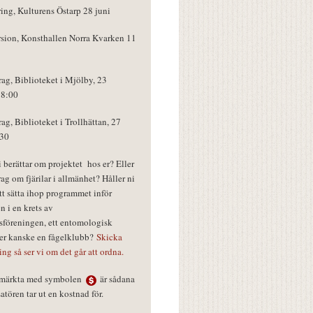
ring, Kulturens Östarp 28 juni
rsion, Konsthallen Norra Kvarken 11
rag, Biblioteket i Mjölby, 23
18:00
rag, Biblioteket i Trollhättan, 27
:30
vi berättar om projektet hos er? Eller
rag om fjärilar i allmänhet? Håller ni
tt sätta ihop programmet inför
n i en krets av
föreningen, ett entomologisk
ler kanske en fågelklubb?
Skicka
ring så ser vi om det går att ordna.
r märkta med symbolen
är sådana
tören tar ut en kostnad för.