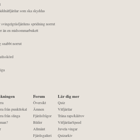
t
äddnätfjärilar som ska skyddas
 svingelgräsfjärilens spridning norrut
mer än en midsommarbukett
g snabbt norrut
ullsskörd
liga
kningen
Forum
Lär dig mer
era
Översikt
Quiz
ra från punktlokal
Ämnen
Vitfjärilar
ra från slinga
Fjärilsfrågor
Träna raps/kål/rov
 man?
Bilder
VitfjärilarSpeed
r
Allmänt
Juvela vingar
Fjärilsgalleri
Quizarkiv