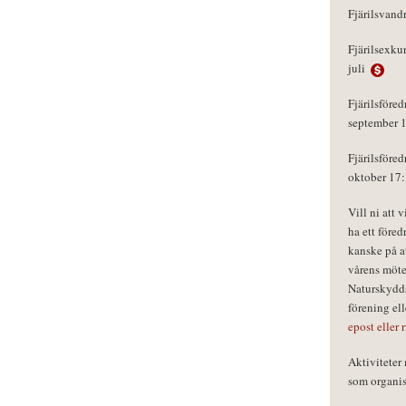
Fjärilsvand
Fjärilsexku
juli
Fjärilsföred
september 
Fjärilsföred
oktober 17
Vill ni att 
ha ett föred
kanske på a
vårens möte
Naturskydds
förening el
epost eller 
Aktivitete
som organisa