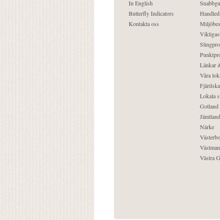
In English
Snabbgu
Butterfly Indicators
Handled
Kontakta oss
Miljöbes
Viktigast
Slingpro
Punktpro
Länkar &
Våra lok
Fjärilska
Lokala s
Gotland
Jämtlan
Närke
Västerbo
Västman
Västra G