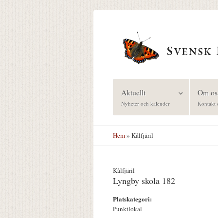
Hoppa till huvudinnehåll
Aktuellt
Om os
Nyheter och kalender
Kontakt 
Hem
» Kålfjäril
Kålfjäril
Lyngby skola 182
Platskategori:
Punktlokal