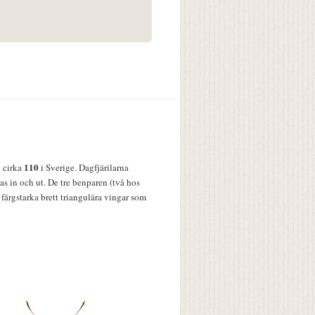
110
v cirka
i Sverige. Dagfjärilarna
s in och ut. De tre benparen (två hos
färgstarka brett triangulära vingar som