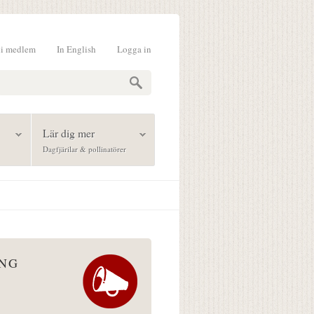
li medlem
In English
Logga in
formulär
Lär dig mer
Dagfjärilar & pollinatörer
ÅNG