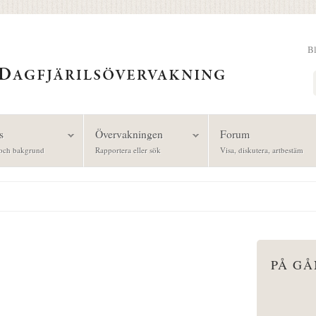
B
Sök
s
Övervakningen
Forum
och bakgrund
Rapportera eller sök
Visa, diskutera, artbestäm
PÅ G