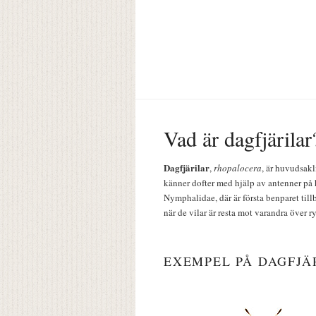
Vad är dagfjärilar
Dagfjärilar
,
rhopalocera
, är huvudsakl
känner dofter med hjälp av antenner på 
Nymphalidae, där är första benparet till
när de vilar är resta mot varandra över r
EXEMPEL PÅ DAGFJÄ