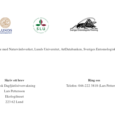
te med Naturvårdsverket, Lunds Universitet, ArtDatabanken, Sveriges Entomologis
Skriv ett brev
Ring oss
sk Dagfjärilsövervakning
Telefon: 046-222 3818 (Lars Petter
Lars Pettersson
Ekologihuset
223 62 Lund