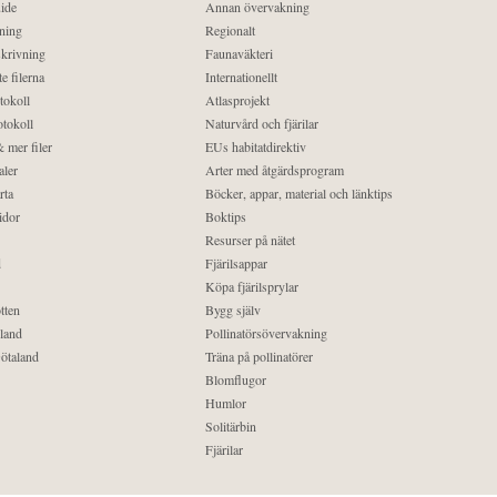
ide
Annan övervakning
ning
Regionalt
krivning
Faunaväkteri
e filerna
Internationellt
tokoll
Atlasprojekt
tokoll
Naturvård och fjärilar
 mer filer
EUs habitatdirektiv
aler
Arter med åtgärdsprogram
rta
Böcker, appar, material och länktips
idor
Boktips
Resurser på nätet
d
Fjärilsappar
Köpa fjärilsprylar
tten
Bygg själv
land
Pollinatörsövervakning
ötaland
Träna på pollinatörer
Blomflugor
Humlor
Solitärbin
Fjärilar