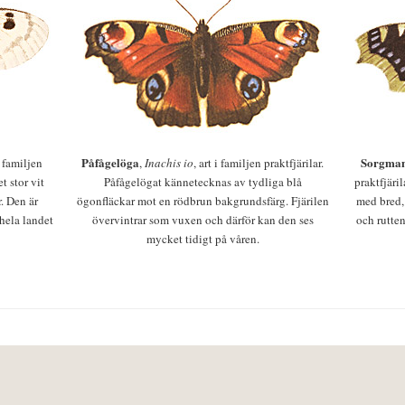
Påfågelöga
Sorgman
 i familjen
,
Inachis io
, art i familjen praktfjärilar.
t stor vit
Påfågelögat kännetecknas av tydliga blå
praktfjäri
r. Den är
ögonfläckar mot en rödbrun bakgrundsfärg. Fjärilen
med bred,
 hela landet
övervintrar som vuxen och därför kan den ses
och rutten
mycket tidigt på våren.