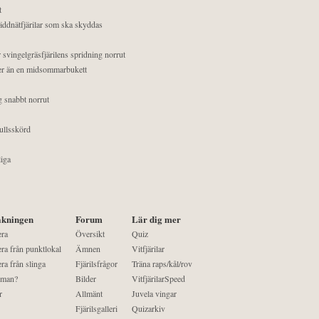
t
äddnätfjärilar som ska skyddas
 svingelgräsfjärilens spridning norrut
mer än en midsommarbukett
g snabbt norrut
ullsskörd
liga
kningen
Forum
Lär dig mer
era
Översikt
Quiz
ra från punktlokal
Ämnen
Vitfjärilar
ra från slinga
Fjärilsfrågor
Träna raps/kål/rov
 man?
Bilder
VitfjärilarSpeed
r
Allmänt
Juvela vingar
Fjärilsgalleri
Quizarkiv