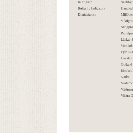
In English
Snabbgu
Butterfly Indicators
Handled
Kontakta oss
Miljöbes
Viktigast
Slingpro
Punktpro
Länkar &
Våra lok
Fjärilska
Lokala s
Gotland
Jämtlan
Närke
Västerbo
Västman
Västra G