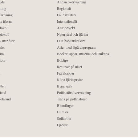
ide
Annan övervakning
ning
Regionalt
krivning
Faunaväkteri
e filerna
Internationellt
tokoll
Atlasprojekt
tokoll
Naturvård och fjärilar
 mer filer
EUs habitatdirektiv
aler
Arter med åtgärdsprogram
rta
Böcker, appar, material och länktips
idor
Boktips
Resurser på nätet
d
Fjärilsappar
Köpa fjärilsprylar
tten
Bygg själv
land
Pollinatörsövervakning
ötaland
Träna på pollinatörer
Blomflugor
Humlor
Solitärbin
Fjärilar