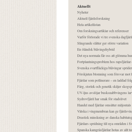
Aktuellt
Nyheter
Aktuell fjärilsforskning
Hela artikellistan
Om forskningsartiklar och referenser
Varför förlorade vi tre svenska dagfjäri
Slingrande slåtter ger större variation
En öländsk blåvingehybrid
Det nya normala får oss att glömma hur
Fortplantningsproblem hos rapsfjärilar 
Svenska svartfläckiga blåvingar sprider 
Förskjuten blomning som försvar mot fj
Fjärilar som pollinerare – en laddad frå
Färg, storlek och genetik skiljer skogs
UV-ljus avslöjar busksnabbvingens lar
Sydrovfjäril har smak för stadslivet
Handel med fjärilar omsätter miljontals 
Vätska i vingmembran kan ge fjärilsvin
Drastisk minskning av danska habitatsp
Fjärilars spridning till nya områden i
Spanska kamgräsfjärilar hotas av allt t