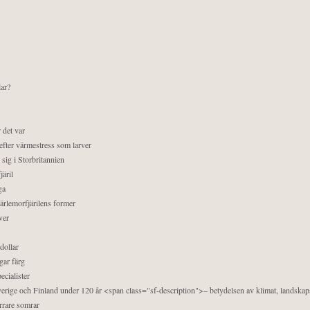
lar?
 det var
efter värmestress som larver
sig i Storbritannien
äril
ga
pärlemorfjärilens former
ver
dollar
gar färg
ecialister
 Sverige och Finland under 120 år <span class="sf-description">– betydelsen av klimat, landska
orrare somrar