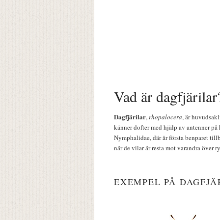
Vad är dagfjärilar
Dagfjärilar
,
rhopalocera
, är huvudsakl
känner dofter med hjälp av antenner på 
Nymphalidae, där är första benparet till
när de vilar är resta mot varandra över r
EXEMPEL PÅ DAGFJÄ