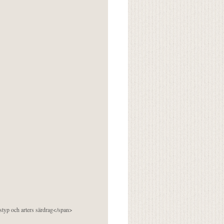
pstyp och arters särdrag</span>