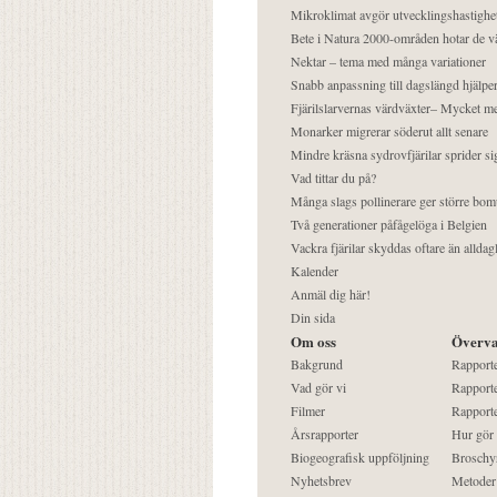
Mikroklimat avgör utvecklingshastighe
Bete i Natura 2000-områden hotar de v
Nektar – tema med många variationer
Snabb anpassning till dagslängd hjälper
Fjärilslarvernas värdväxter– Mycket 
Monarker migrerar söderut allt senare
Mindre kräsna sydrovfjärilar sprider si
Vad tittar du på?
Många slags pollinerare ger större bom
Två generationer påfågelöga i Belgien
Vackra fjärilar skyddas oftare än alldag
Kalender
Anmäl dig här!
Din sida
Om oss
Överva
Bakgrund
Rapport
Vad gör vi
Rapporte
Filmer
Rapporte
Årsrapporter
Hur gör
Biogeografisk uppföljning
Broschy
Nyhetsbrev
Metoder