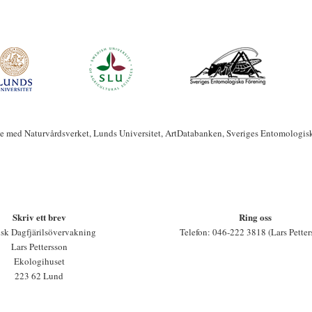
te med Naturvårdsverket, Lunds Universitet, ArtDatabanken, Sveriges Entomologis
Skriv ett brev
Ring oss
sk Dagfjärilsövervakning
Telefon: 046-222 3818 (Lars Petter
Lars Pettersson
Ekologihuset
223 62 Lund