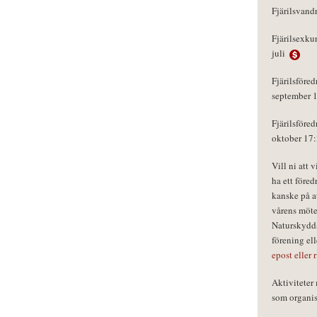
Fjärilsvand
Fjärilsexku
juli
Fjärilsföred
september 
Fjärilsföred
oktober 17
Vill ni att 
ha ett föred
kanske på a
vårens möte
Naturskydds
förening el
epost eller 
Aktivitete
som organisa