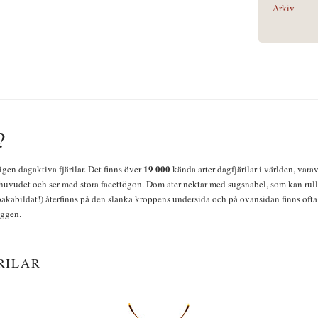
Arkiv
?
19 000
igen dagaktiva fjärilar. Det finns över
kända arter dagfjärilar i världen, vara
huvudet och ser med stora facettögon. Dom äter nektar med sugsnabel, som kan rulla
bakabildat!) återfinns på den slanka kroppens undersida och på ovansidan finns ofta 
yggen.
RILAR