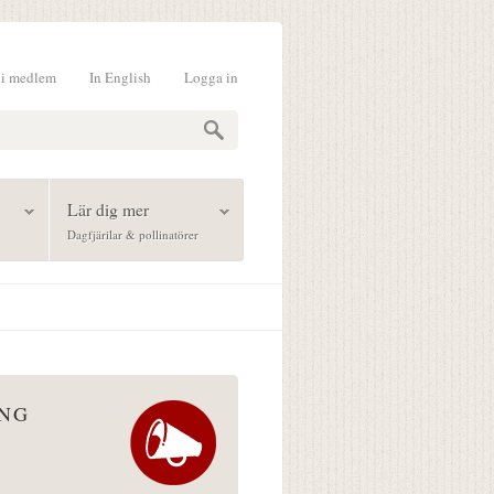
li medlem
In English
Logga in
formulär
Lär dig mer
Dagfjärilar & pollinatörer
ÅNG