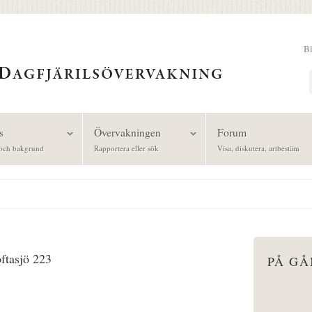
B
Sök
s
Övervakningen
Forum
och bakgrund
Rapportera eller sök
Visa, diskutera, artbestäm
oftasjö 223
PÅ G