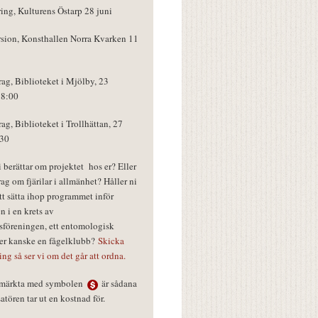
ring, Kulturens Östarp 28 juni
rsion, Konsthallen Norra Kvarken 11
rag, Biblioteket i Mjölby, 23
18:00
rag, Biblioteket i Trollhättan, 27
:30
vi berättar om projektet hos er? Eller
rag om fjärilar i allmänhet? Håller ni
tt sätta ihop programmet inför
n i en krets av
föreningen, ett entomologisk
ler kanske en fågelklubb?
Skicka
ring så ser vi om det går att ordna.
r märkta med symbolen
är sådana
tören tar ut en kostnad för.