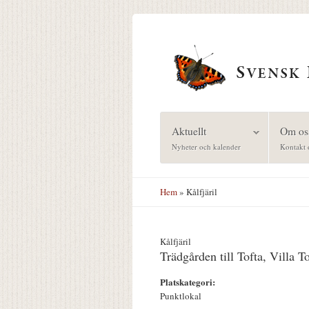
Hoppa till huvudinnehåll
Aktuellt
Om os
Nyheter och kalender
Kontakt 
Hem
» Kålfjäril
Kålfjäril
Trädgården till Tofta, Villa T
Platskategori:
Punktlokal