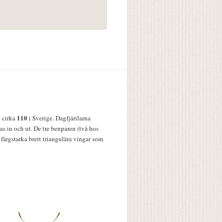
110
v cirka
i Sverige. Dagfjärilarna
s in och ut. De tre benparen (två hos
färgstarka brett triangulära vingar som