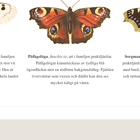
Påfågelöga
Sorgman
 i familjen
,
Inachis io
, art i familjen praktfjärilar.
t stor vit
Påfågelögat kännetecknas av tydliga blå
praktfjäri
r. Den är
ögonfläckar mot en rödbrun bakgrundsfärg. Fjärilen
med bred,
 hela landet
övervintrar som vuxen och därför kan den ses
och rutten
mycket tidigt på våren.