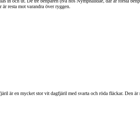
as in och ut. De tre benparen (två hos Nymphalidae, där är första benpa
ar är resta mot varandra över ryggen.
lofjäril är en mycket stor vit dagfjäril med svarta och röda fläckar. Den 