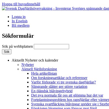
Hoppa till huvudinnehåll
Logga in
In English
Bli medlem
Sökformulär
Sök på webbplatsen
Aktuellt
Nyheter och kalender
Nyheter
Aktuell fjärilsforskning
Hela artikellistan
Om forskningsartiklar och referenser
Varför förlorade vi tre svenska dagfjärilar?
Slingrande slåtter ger större variation
En öländsk blåvingehybrid
Det nya normala får oss att glömma hur det var
Fortplantningsproblem hos rapsfjärilar efter värmes
Svenska svartfläckiga blåvingar sprider sig i Storb
Förskjuten blomning som försvar mot fjäril