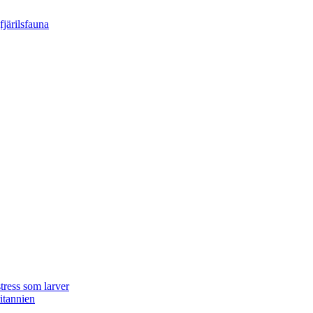
tress som larver
ritannien