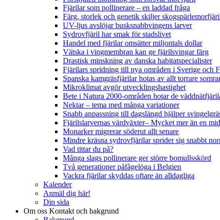
Fjärilar som pollinerare – en laddad fråga
Färg, storlek och genetik skiljer skogspärlemorfjär
UV-ljus avslöjar busksnabbvingens larver
Sydrovfjäril har smak för stadslivet
Handel med fjärilar omsätter miljontals dollar
Vätska i vingmembran kan ge fjärilsvingar färg
Drastisk minskning av danska habitatspecialister
Fjärilars spridning till nya områden i Sverige och
Spanska kamgräsfjärilar hotas av allt torrare somra
Mikroklimat avgör utvecklingshastighet
Bete i Natura 2000-områden hotar de väddnätfjäri
Nektar – tema med många variationer
Snabb anpassning till dagslängd hjälper svingelgräs
Fjärilslarvernas värdväxter– Mycket mer än en m
Monarker migrerar söderut allt senare
Mindre kräsna sydrovfjärilar sprider sig snabbt nor
Vad tittar du på?
Många slags pollinerare ger större bomullsskörd
Två generationer påfågelöga i Belgien
Vackra fjärilar skyddas oftare än alldagliga
Kalender
Anmäl dig här!
Din sida
Om oss
Kontakt och bakgrund
Bakgrund