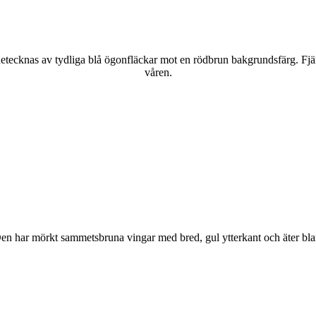
kännetecknas av tydliga blå ögonfläckar mot en rödbrun bakgrundsfärg. Fj
våren.
r. Den har mörkt sammetsbruna vingar med bred, gul ytterkant och äter bla