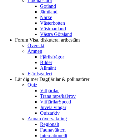
Lokala sidor
Gotland
Jämtland
Närke
Västerbotten
Västmanland
Västra Götaland
Forum
Visa, diskutera, artbestäm
Översikt
Ämnen
Fjärilsfrågor
Bilder
Allmänt
Fjärilsgalleri
Lär dig mer
Dagfjärilar & pollinatörer
Quiz
Vitfjärilar
Träna raps/kål/rov
VitfjärilarSpeed
Juvela vingar
Quizarkiv
Annan övervakning
Regionalt
Faunaväkteri
Internationellt