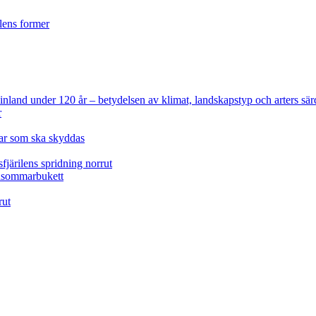
ilens former
 Finland under 120 år
– betydelsen av klimat, landskapstyp och arters sär
r
lar som ska skyddas
fjärilens spridning norrut
idsommarbukett
rut