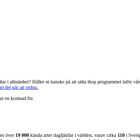
järilar i allmänhet? Håller ni kanske på att sätta ihop programmet inför 
om det går att ordna.
ut en kostnad för.
nns över
19 000
kända arter dagfjärilar i världen, varav cirka
110
i Sveri