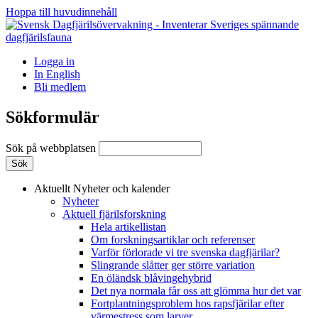
Hoppa till huvudinnehåll
Logga in
In English
Bli medlem
Sökformulär
Sök på webbplatsen
Aktuellt
Nyheter och kalender
Nyheter
Aktuell fjärilsforskning
Hela artikellistan
Om forskningsartiklar och referenser
Varför förlorade vi tre svenska dagfjärilar?
Slingrande slåtter ger större variation
En öländsk blåvingehybrid
Det nya normala får oss att glömma hur det var
Fortplantningsproblem hos rapsfjärilar efter
värmestress som larver