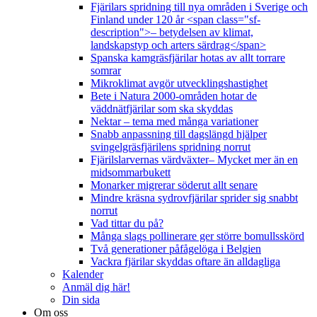
Fjärilars spridning till nya områden i Sverige och
Finland under 120 år <span class="sf-
description">– betydelsen av klimat,
landskapstyp och arters särdrag</span>
Spanska kamgräsfjärilar hotas av allt torrare
somrar
Mikroklimat avgör utvecklingshastighet
Bete i Natura 2000-områden hotar de
väddnätfjärilar som ska skyddas
Nektar – tema med många variationer
Snabb anpassning till dagslängd hjälper
svingelgräsfjärilens spridning norrut
Fjärilslarvernas värdväxter– Mycket mer än en
midsommarbukett
Monarker migrerar söderut allt senare
Mindre kräsna sydrovfjärilar sprider sig snabbt
norrut
Vad tittar du på?
Många slags pollinerare ger större bomullsskörd
Två generationer påfågelöga i Belgien
Vackra fjärilar skyddas oftare än alldagliga
Kalender
Anmäl dig här!
Din sida
Om oss