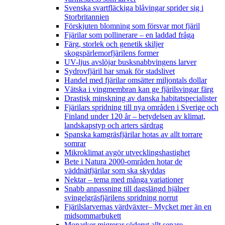
Svenska svartfläckiga blåvingar sprider sig i
Storbritannien
Förskjuten blomning som försvar mot fjäril
Fjärilar som pollinerare – en laddad fråga
Färg, storlek och genetik skiljer
skogspärlemorfjärilens former
UV-ljus avslöjar busksnabbvingens larver
Sydrovfjäril har smak för stadslivet
Handel med fjärilar omsätter miljontals dollar
Vätska i vingmembran kan ge fjärilsvingar färg
Drastisk minskning av danska habitatspecialister
Fjärilars spridning till nya områden i Sverige och
Finland under 120 år
– betydelsen av klimat,
landskapstyp och arters särdrag
Spanska kamgräsfjärilar hotas av allt torrare
somrar
Mikroklimat avgör utvecklingshastighet
Bete i Natura 2000-områden hotar de
väddnätfjärilar som ska skyddas
Nektar – tema med många variationer
Snabb anpassning till dagslängd hjälper
svingelgräsfjärilens spridning norrut
Fjärilslarvernas värdväxter– Mycket mer än en
midsommarbukett
Monarker migrerar söderut allt senare