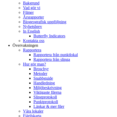
Bakgrund
Vad gör vi
Filmer
Årsrapporter
Biogeografisk uppföljning
Nyhetsbrev
In English
Butterfly Indicators
Kontakta oss
Övervakningen
Rapportera
Rapportera från punktlokal
Rapportera från slinga
Hur gör man?
Broschyr
Metoder
Snabbguide
Handledning
Miljöbeskrivning
Viktigaste filerna
Slingprotokoll
Punktprotokoll
Länkar & mer filer
Våra lokaler
Fjärilskarta