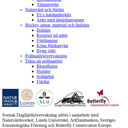
Atlasprojekt
Naturvård och fjärilar
EUs habitatdirektiv
Arter med åtgärdsprogram
Böcker, appar, material och länktips
Boktips
Resurser på nätet
Fjärilsappar
Köpa fjärilsprylar
Bygg själv
Pollinatörsövervakning
Träna på pollinatörer
Blomflugor
Humlor
Solitärbin
Fjärilar
Svensk Dagfjärilsövervakning utförs i samarbete med
Naturvårdsverket, Lunds Universitet, ArtDatabanken, Sveriges
Entomologiska Förening och Butterfly Conservation Europe.