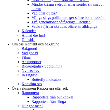
Mindre kräsna sydrovfjärilar sprider sig snabbt
norrut
Vad tittar du på?
Många slags pollinerare ger större bomullsskörd
Två generationer påfågelöga i Belgien
Vackra fjärilar skyddas oftare än alldagliga
Kalender
Anmäl dig här!
Din sida
Om oss
Kontakt och bakgrund
Bakgrund
Vad gör vi
Filmer
Årsrapporter
Biogeografisk uppföljning
Nyhetsbrev
In English
Butterfly Indicators
Kontakta oss
Övervakningen
Rapportera eller sök
Rapportera
Rapportera från punktlokal
Rapportera från slinga
Hur gör man?