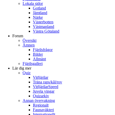
Lokala sidor
Gotland
Jämtland
Närke
Västerbotten
Västmanland
Västra Götaland
Forum
Översikt
Ämnen
Fjärilsfrågor
Bilder
Allmänt
Fjärilsgalleri
Lär dig mer
Quiz
Vitfjärilar
Träna raps/kål/rov
VitfjärilarSpeed
Juvela vingar
Quizarkiv
Annan övervakning
Regionalt
Faunaväkteri
Internationellt