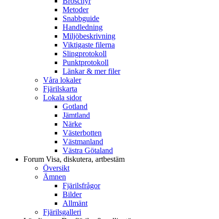
Broschyr
Metoder
Snabbguide
Handledning
Miljöbeskrivning
Viktigaste filerna
Slingprotokoll
Punktprotokoll
Länkar & mer filer
Våra lokaler
Fjärilskarta
Lokala sidor
Gotland
Jämtland
Närke
Västerbotten
Västmanland
Västra Götaland
Forum
Visa, diskutera, artbestäm
Översikt
Ämnen
Fjärilsfrågor
Bilder
Allmänt
Fjärilsgalleri