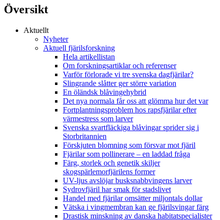
Översikt
Aktuellt
Nyheter
Aktuell fjärilsforskning
Hela artikellistan
Om forskningsartiklar och referenser
Varför förlorade vi tre svenska dagfjärilar?
Slingrande slåtter ger större variation
En öländsk blåvingehybrid
Det nya normala får oss att glömma hur det var
Fortplantningsproblem hos rapsfjärilar efter
värmestress som larver
Svenska svartfläckiga blåvingar sprider sig i
Storbritannien
Förskjuten blomning som försvar mot fjäril
Fjärilar som pollinerare – en laddad fråga
Färg, storlek och genetik skiljer
skogspärlemorfjärilens former
UV-ljus avslöjar busksnabbvingens larver
Sydrovfjäril har smak för stadslivet
Handel med fjärilar omsätter miljontals dollar
Vätska i vingmembran kan ge fjärilsvingar färg
Drastisk minskning av danska habitatspecialister