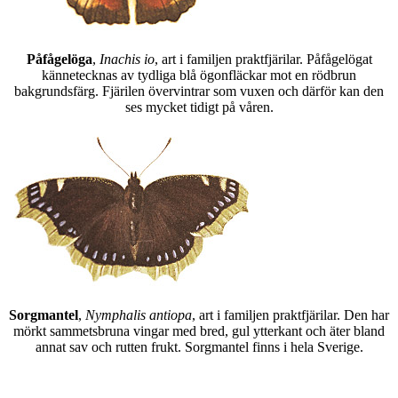
Påfågelöga
,
Inachis io
, art i familjen praktfjärilar. Påfågelögat
kännetecknas av tydliga blå ögonfläckar mot en rödbrun
bakgrundsfärg. Fjärilen övervintrar som vuxen och därför kan den
ses mycket tidigt på våren.
Sorgmantel
,
Nymphalis antiopa
, art i familjen praktfjärilar. Den har
mörkt sammetsbruna vingar med bred, gul ytterkant och äter bland
annat sav och rutten frukt. Sorgmantel finns i hela Sverige.