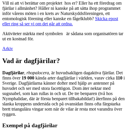
Vill ni att vi berättar om projektet hos er? Eller ha ett föredrag om
fjärilar i allmänhet? Håller ni kanske på att sätta ihop programmet
inför vårens möten i en krets av Naturskyddsföreningen, ett
entomologisk förening eller kanske en fågelklubb?
Skicka epost
eller ring så ser vi om det går att ordna.
Aktiviteter märkta med symbolen
är sådana som organisatören tar
ut en kostnad för.
Arkiv
Vad är dagfjärilar?
Dagfjärilar
,
rhopalocera
, är huvudsakligen dagaktiva fjärilar. Det
finns över
19 000
kända arter dagfjärilar i världen, varav cirka
110
i
Sverige. Dagfjärilarna känner dofter med hjälp av antenner på
huvudet och ser med stora facettögon. Dom äter nektar med
sugsnabel, som kan rullas in och ut. De tre benparen (två hos
Nymphalidae, där är första benparet tillbakabildat!) återfinns på den
slanka kroppens undersida och på ovansidan finns ofta färgstarka
brett triangulära vingar som när de vilar är resta mot varandra över
ryggen.
Exempel på dagfjärilar