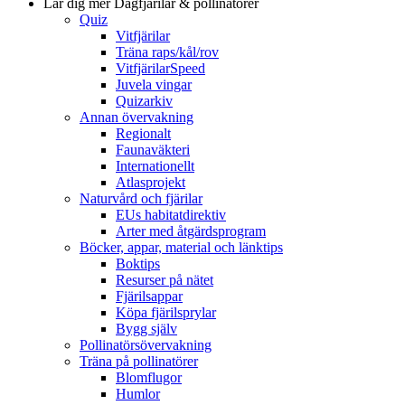
Lär dig mer
Dagfjärilar & pollinatörer
Quiz
Vitfjärilar
Träna raps/kål/rov
VitfjärilarSpeed
Juvela vingar
Quizarkiv
Annan övervakning
Regionalt
Faunaväkteri
Internationellt
Atlasprojekt
Naturvård och fjärilar
EUs habitatdirektiv
Arter med åtgärdsprogram
Böcker, appar, material och länktips
Boktips
Resurser på nätet
Fjärilsappar
Köpa fjärilsprylar
Bygg själv
Pollinatörsövervakning
Träna på pollinatörer
Blomflugor
Humlor