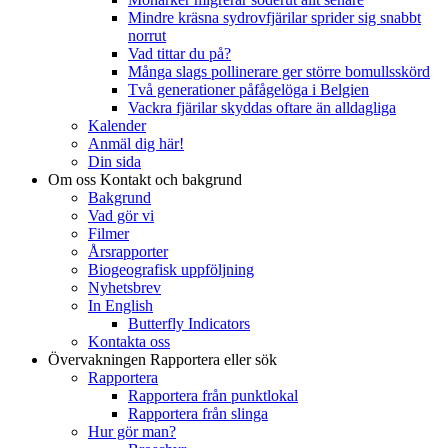
Mindre kräsna sydrovfjärilar sprider sig snabbt
norrut
Vad tittar du på?
Många slags pollinerare ger större bomullsskörd
Två generationer påfågelöga i Belgien
Vackra fjärilar skyddas oftare än alldagliga
Kalender
Anmäl dig här!
Din sida
Om oss
Kontakt och bakgrund
Bakgrund
Vad gör vi
Filmer
Årsrapporter
Biogeografisk uppföljning
Nyhetsbrev
In English
Butterfly Indicators
Kontakta oss
Övervakningen
Rapportera eller sök
Rapportera
Rapportera från punktlokal
Rapportera från slinga
Hur gör man?