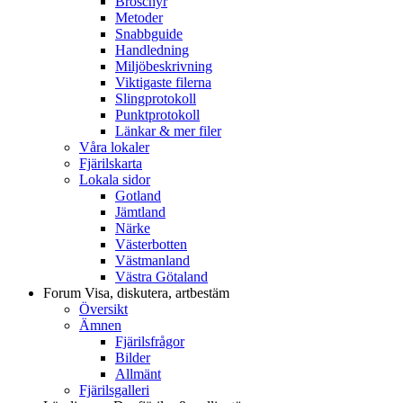
Broschyr
Metoder
Snabbguide
Handledning
Miljöbeskrivning
Viktigaste filerna
Slingprotokoll
Punktprotokoll
Länkar & mer filer
Våra lokaler
Fjärilskarta
Lokala sidor
Gotland
Jämtland
Närke
Västerbotten
Västmanland
Västra Götaland
Forum
Visa, diskutera, artbestäm
Översikt
Ämnen
Fjärilsfrågor
Bilder
Allmänt
Fjärilsgalleri