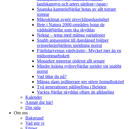
landskapstyp och arters särdrag</span>
Spanska kamgräsfjärilar hotas av allt torrare
somrar
Mikroklimat avgör utvecklingshastighet
Bete i Natura 2000-områden hotar de
väddnätfjärilar som ska skyddas
Nektar – tema med många variationer
Snabb anpassning till dagslängd hjälper
svingelgräsfjärilens spridning norrut
Fjärilslarvernas värdväxter– Mycket mer än en
midsommarbukett
Monarker migrerar söderut allt senare
Mindre kräsna sydrovfjärilar sprider sig snabbt
norrut
Vad tittar du på?
Många slags pollinerare ger större bomullsskörd
Två generationer påfågelöga i Belgien
Vackra fjärilar skyddas oftare än alldagliga
Kalender
Anmäl dig här!
Din sida
Om oss
Bakgrund
Vad gör vi
Filmer