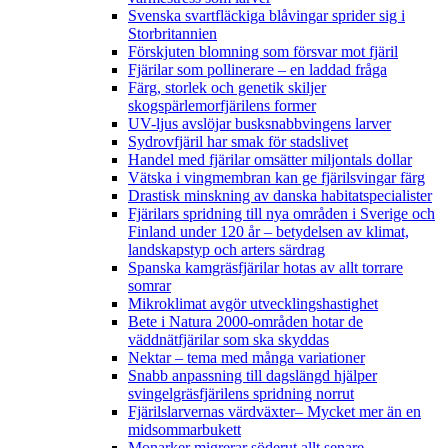
Svenska svartfläckiga blåvingar sprider sig i
Storbritannien
Förskjuten blomning som försvar mot fjäril
Fjärilar som pollinerare – en laddad fråga
Färg, storlek och genetik skiljer
skogspärlemorfjärilens former
UV-ljus avslöjar busksnabbvingens larver
Sydrovfjäril har smak för stadslivet
Handel med fjärilar omsätter miljontals dollar
Vätska i vingmembran kan ge fjärilsvingar färg
Drastisk minskning av danska habitatspecialister
Fjärilars spridning till nya områden i Sverige och
Finland under 120 år
– betydelsen av klimat,
landskapstyp och arters särdrag
Spanska kamgräsfjärilar hotas av allt torrare
somrar
Mikroklimat avgör utvecklingshastighet
Bete i Natura 2000-områden hotar de
väddnätfjärilar som ska skyddas
Nektar – tema med många variationer
Snabb anpassning till dagslängd hjälper
svingelgräsfjärilens spridning norrut
Fjärilslarvernas värdväxter– Mycket mer än en
midsommarbukett
Monarker migrerar söderut allt senare