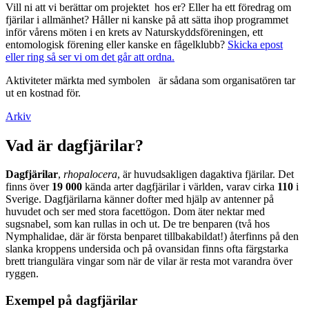
Vill ni att vi berättar om projektet hos er? Eller ha ett föredrag om
fjärilar i allmänhet? Håller ni kanske på att sätta ihop programmet
inför vårens möten i en krets av Naturskyddsföreningen, ett
entomologisk förening eller kanske en fågelklubb?
Skicka epost
eller ring så ser vi om det går att ordna.
Aktiviteter märkta med symbolen
är sådana som organisatören tar
ut en kostnad för.
Arkiv
Vad är dagfjärilar?
Dagfjärilar
,
rhopalocera
, är huvudsakligen dagaktiva fjärilar. Det
finns över
19 000
kända arter dagfjärilar i världen, varav cirka
110
i
Sverige. Dagfjärilarna känner dofter med hjälp av antenner på
huvudet och ser med stora facettögon. Dom äter nektar med
sugsnabel, som kan rullas in och ut. De tre benparen (två hos
Nymphalidae, där är första benparet tillbakabildat!) återfinns på den
slanka kroppens undersida och på ovansidan finns ofta färgstarka
brett triangulära vingar som när de vilar är resta mot varandra över
ryggen.
Exempel på dagfjärilar