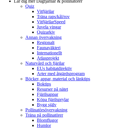
Lär dig mer
Dagfjärilar & pollinatörer
Quiz
Vitfjärilar
Träna raps/kål/rov
VitfjärilarSpeed
Juvela vingar
Quizarkiv
Annan övervakning
Regionalt
Faunaväkteri
Internationellt
Atlasprojekt
Naturvård och fjärilar
EUs habitatdirektiv
Arter med åtgärdsprogram
Böcker, appar, material och länktips
Boktips
Resurser på nätet
Fjärilsappar
Köpa fjärilsprylar
Bygg själv
Pollinatörsövervakning
Träna på pollinatörer
Blomflugor
Humlor