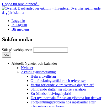
Hoppa till huvudinnehåll
Logga in
In English
Bli medlem
Sökformulär
Sök på webbplatsen
Aktuellt
Nyheter och kalender
Nyheter
Aktuell fjärilsforskning
Hela artikellistan
Om forskningsartiklar och referenser
Varför förlorade vi tre svenska dagfjärilar?
Slingrande slåtter ger större variation
En öländsk blåvingehybrid
Det nya normala får oss att glömma hur det var
Fortplantningsproblem hos rapsfjärilar efter
värmestress som larver