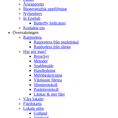
Årsrapporter
Biogeografisk uppföljning
Nyhetsbrev
In English
Butterfly Indicators
Kontakta oss
Övervakningen
Rapportera
Rapportera från punktlokal
Rapportera från slinga
Hur gör man?
Broschyr
Metoder
Snabbguide
Handledning
Miljöbeskrivning
Viktigaste filerna
Slingprotokoll
Punktprotokoll
Länkar & mer filer
Våra lokaler
Fjärilskarta
Lokala sidor
Gotland
Jämtland