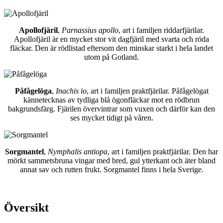
Apollofjäril
,
Parnassius apollo
, art i familjen riddarfjärilar.
Apollofjäril är en mycket stor vit dagfjäril med svarta och röda
fläckar. Den är rödlistad eftersom den minskar starkt i hela landet
utom på Gotland.
Påfågelöga
,
Inachis io
, art i familjen praktfjärilar. Påfågelögat
kännetecknas av tydliga blå ögonfläckar mot en rödbrun
bakgrundsfärg. Fjärilen övervintrar som vuxen och därför kan den
ses mycket tidigt på våren.
Sorgmantel
,
Nymphalis antiopa
, art i familjen praktfjärilar. Den har
mörkt sammetsbruna vingar med bred, gul ytterkant och äter bland
annat sav och rutten frukt. Sorgmantel finns i hela Sverige.
Översikt