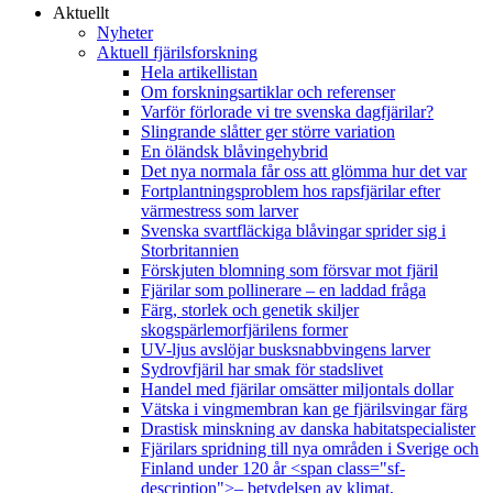
Aktuellt
Nyheter
Aktuell fjärilsforskning
Hela artikellistan
Om forskningsartiklar och referenser
Varför förlorade vi tre svenska dagfjärilar?
Slingrande slåtter ger större variation
En öländsk blåvingehybrid
Det nya normala får oss att glömma hur det var
Fortplantningsproblem hos rapsfjärilar efter
värmestress som larver
Svenska svartfläckiga blåvingar sprider sig i
Storbritannien
Förskjuten blomning som försvar mot fjäril
Fjärilar som pollinerare – en laddad fråga
Färg, storlek och genetik skiljer
skogspärlemorfjärilens former
UV-ljus avslöjar busksnabbvingens larver
Sydrovfjäril har smak för stadslivet
Handel med fjärilar omsätter miljontals dollar
Vätska i vingmembran kan ge fjärilsvingar färg
Drastisk minskning av danska habitatspecialister
Fjärilars spridning till nya områden i Sverige och
Finland under 120 år <span class="sf-
description">– betydelsen av klimat,