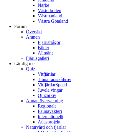
Närke
Västerbotten
Västmanland
Västra Götaland
Forum
Översikt
Ämnen
Fjärilsfrågor
Bilder
Allmänt
Fjärilsgalleri
Lär dig mer
Quiz
Vitfjärilar
Träna raps/kål/rov
VitfjärilarSpeed
Juvela vingar
Quizarkiv
Annan övervakning
Regionalt
Faunaväkteri
Internationellt
Atlasprojekt
Naturvård och fjärilar