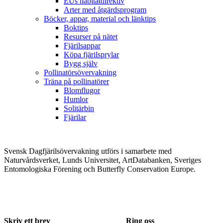
EUs habitatdirektiv
Arter med åtgärdsprogram
Böcker, appar, material och länktips
Boktips
Resurser på nätet
Fjärilsappar
Köpa fjärilsprylar
Bygg själv
Pollinatörsövervakning
Träna på pollinatörer
Blomflugor
Humlor
Solitärbin
Fjärilar
Svensk Dagfjärilsövervakning utförs i samarbete med
Naturvårdsverket, Lunds Universitet, ArtDatabanken, Sveriges
Entomologiska Förening och Butterfly Conservation Europe.
Skriv ett brev
Ring oss