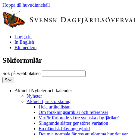
Hoppa till huvudinnehåll
Logga in
In English
Bli medlem
Sökformulär
Sök på webbplatsen
Aktuellt
Nyheter och kalender
Nyheter
Aktuell fjärilsforskning
Hela artikellistan
Om forskningsartiklar och referenser
Varför förlorade vi tre svenska dagfjärilar?
Slingrande slåtter ger större variation
En öländsk blåvingehybrid
Det nya normala får oss att glömma hur det var