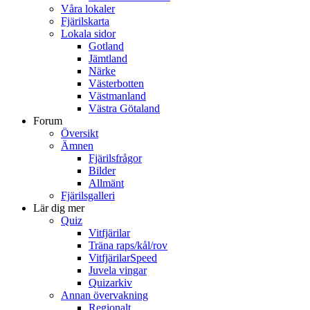
Våra lokaler
Fjärilskarta
Lokala sidor
Gotland
Jämtland
Närke
Västerbotten
Västmanland
Västra Götaland
Forum
Översikt
Ämnen
Fjärilsfrågor
Bilder
Allmänt
Fjärilsgalleri
Lär dig mer
Quiz
Vitfjärilar
Träna raps/kål/rov
VitfjärilarSpeed
Juvela vingar
Quizarkiv
Annan övervakning
Regionalt