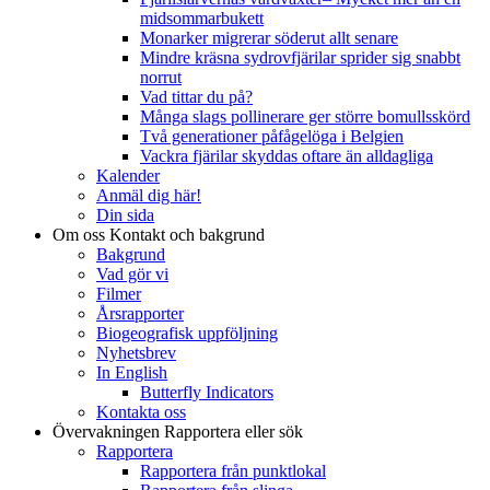
midsommarbukett
Monarker migrerar söderut allt senare
Mindre kräsna sydrovfjärilar sprider sig snabbt
norrut
Vad tittar du på?
Många slags pollinerare ger större bomullsskörd
Två generationer påfågelöga i Belgien
Vackra fjärilar skyddas oftare än alldagliga
Kalender
Anmäl dig här!
Din sida
Om oss
Kontakt och bakgrund
Bakgrund
Vad gör vi
Filmer
Årsrapporter
Biogeografisk uppföljning
Nyhetsbrev
In English
Butterfly Indicators
Kontakta oss
Övervakningen
Rapportera eller sök
Rapportera
Rapportera från punktlokal