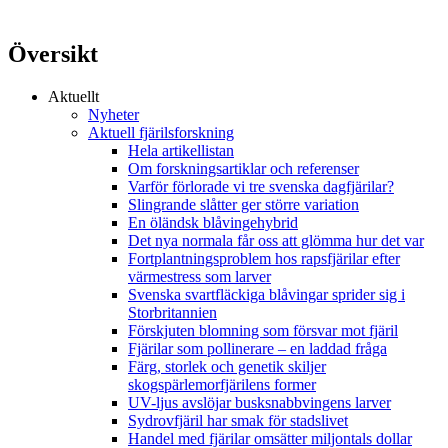
Översikt
Aktuellt
Nyheter
Aktuell fjärilsforskning
Hela artikellistan
Om forskningsartiklar och referenser
Varför förlorade vi tre svenska dagfjärilar?
Slingrande slåtter ger större variation
En öländsk blåvingehybrid
Det nya normala får oss att glömma hur det var
Fortplantningsproblem hos rapsfjärilar efter
värmestress som larver
Svenska svartfläckiga blåvingar sprider sig i
Storbritannien
Förskjuten blomning som försvar mot fjäril
Fjärilar som pollinerare – en laddad fråga
Färg, storlek och genetik skiljer
skogspärlemorfjärilens former
UV-ljus avslöjar busksnabbvingens larver
Sydrovfjäril har smak för stadslivet
Handel med fjärilar omsätter miljontals dollar