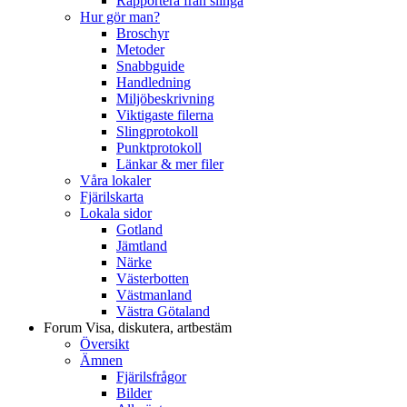
Rapportera från slinga
Hur gör man?
Broschyr
Metoder
Snabbguide
Handledning
Miljöbeskrivning
Viktigaste filerna
Slingprotokoll
Punktprotokoll
Länkar & mer filer
Våra lokaler
Fjärilskarta
Lokala sidor
Gotland
Jämtland
Närke
Västerbotten
Västmanland
Västra Götaland
Forum
Visa, diskutera, artbestäm
Översikt
Ämnen
Fjärilsfrågor
Bilder