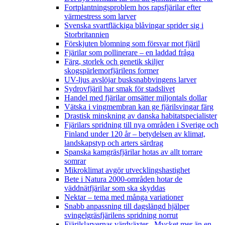
Fortplantningsproblem hos rapsfjärilar efter
värmestress som larver
Svenska svartfläckiga blåvingar sprider sig i
Storbritannien
Förskjuten blomning som försvar mot fjäril
Fjärilar som pollinerare – en laddad fråga
Färg, storlek och genetik skiljer
skogspärlemorfjärilens former
UV-ljus avslöjar busksnabbvingens larver
Sydrovfjäril har smak för stadslivet
Handel med fjärilar omsätter miljontals dollar
Vätska i vingmembran kan ge fjärilsvingar färg
Drastisk minskning av danska habitatspecialister
Fjärilars spridning till nya områden i Sverige och
Finland under 120 år
– betydelsen av klimat,
landskapstyp och arters särdrag
Spanska kamgräsfjärilar hotas av allt torrare
somrar
Mikroklimat avgör utvecklingshastighet
Bete i Natura 2000-områden hotar de
väddnätfjärilar som ska skyddas
Nektar – tema med många variationer
Snabb anpassning till dagslängd hjälper
svingelgräsfjärilens spridning norrut
Fjärilslarvernas värdväxter– Mycket mer än en