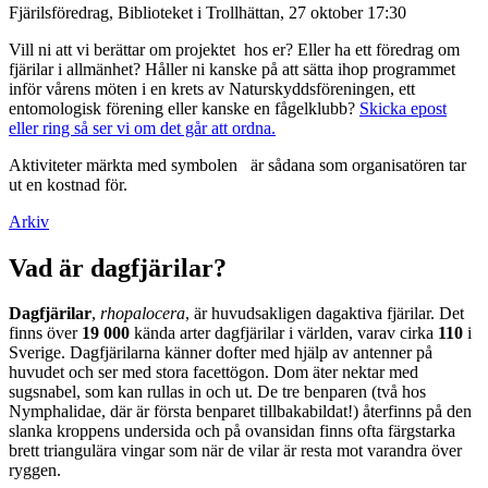
Fjärilsföredrag, Biblioteket i Trollhättan, 27 oktober 17:30
Vill ni att vi berättar om projektet hos er? Eller ha ett föredrag om
fjärilar i allmänhet? Håller ni kanske på att sätta ihop programmet
inför vårens möten i en krets av Naturskyddsföreningen, ett
entomologisk förening eller kanske en fågelklubb?
Skicka epost
eller ring så ser vi om det går att ordna.
Aktiviteter märkta med symbolen
är sådana som organisatören tar
ut en kostnad för.
Arkiv
Vad är dagfjärilar?
Dagfjärilar
,
rhopalocera
, är huvudsakligen dagaktiva fjärilar. Det
finns över
19 000
kända arter dagfjärilar i världen, varav cirka
110
i
Sverige. Dagfjärilarna känner dofter med hjälp av antenner på
huvudet och ser med stora facettögon. Dom äter nektar med
sugsnabel, som kan rullas in och ut. De tre benparen (två hos
Nymphalidae, där är första benparet tillbakabildat!) återfinns på den
slanka kroppens undersida och på ovansidan finns ofta färgstarka
brett triangulära vingar som när de vilar är resta mot varandra över
ryggen.