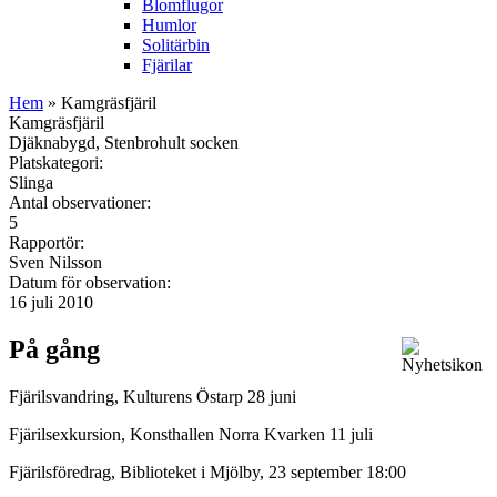
Blomflugor
Humlor
Solitärbin
Fjärilar
Hem
» Kamgräsfjäril
Kamgräsfjäril
Djäknabygd, Stenbrohult socken
Platskategori:
Slinga
Antal observationer:
5
Rapportör:
Sven Nilsson
Datum för observation:
16 juli 2010
På gång
Fjärilsvandring, Kulturens Östarp 28 juni
Fjärilsexkursion, Konsthallen Norra Kvarken 11 juli
Fjärilsföredrag, Biblioteket i Mjölby, 23 september 18:00