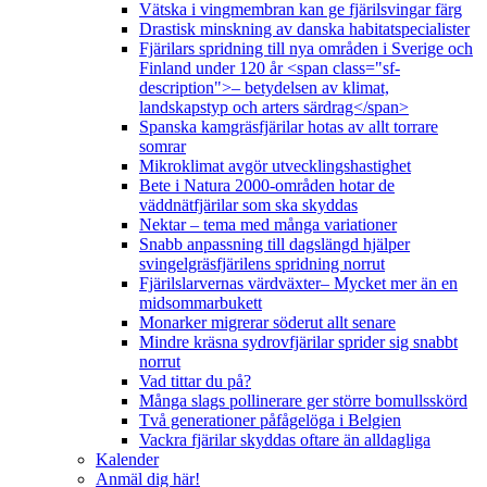
Vätska i vingmembran kan ge fjärilsvingar färg
Drastisk minskning av danska habitatspecialister
Fjärilars spridning till nya områden i Sverige och
Finland under 120 år <span class="sf-
description">– betydelsen av klimat,
landskapstyp och arters särdrag</span>
Spanska kamgräsfjärilar hotas av allt torrare
somrar
Mikroklimat avgör utvecklingshastighet
Bete i Natura 2000-områden hotar de
väddnätfjärilar som ska skyddas
Nektar – tema med många variationer
Snabb anpassning till dagslängd hjälper
svingelgräsfjärilens spridning norrut
Fjärilslarvernas värdväxter– Mycket mer än en
midsommarbukett
Monarker migrerar söderut allt senare
Mindre kräsna sydrovfjärilar sprider sig snabbt
norrut
Vad tittar du på?
Många slags pollinerare ger större bomullsskörd
Två generationer påfågelöga i Belgien
Vackra fjärilar skyddas oftare än alldagliga
Kalender
Anmäl dig här!