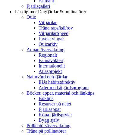
Allmänt
Fjärilsgalleri
Lär dig mer
Dagfjärilar & pollinatörer
Quiz
Vitfjärilar
Träna raps/kål/rov
VitfjärilarSpeed
Juvela vingar
Quizarkiv
Annan övervakning
Regionalt
Faunaväkteri
Internationellt
Atlasprojekt
Naturvård och fjärilar
EUs habitatdirektiv
Arter med åtgärdsprogram
Böcker, appar, material och länktips
Boktips
Resurser på nätet
Fjärilsappar
Köpa fjärilsprylar
Bygg själv
Pollinatörsövervakning
Träna på pollinatörer