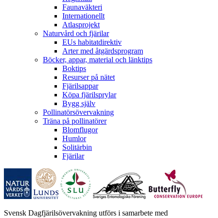
Faunaväkteri
Internationellt
Atlasprojekt
Naturvård och fjärilar
EUs habitatdirektiv
Arter med åtgärdsprogram
Böcker, appar, material och länktips
Boktips
Resurser på nätet
Fjärilsappar
Köpa fjärilsprylar
Bygg själv
Pollinatörsövervakning
Träna på pollinatörer
Blomflugor
Humlor
Solitärbin
Fjärilar
Svensk Dagfjärilsövervakning utförs i samarbete med