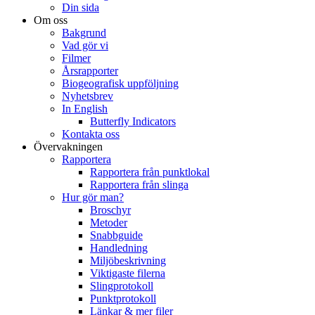
Din sida
Om oss
Bakgrund
Vad gör vi
Filmer
Årsrapporter
Biogeografisk uppföljning
Nyhetsbrev
In English
Butterfly Indicators
Kontakta oss
Övervakningen
Rapportera
Rapportera från punktlokal
Rapportera från slinga
Hur gör man?
Broschyr
Metoder
Snabbguide
Handledning
Miljöbeskrivning
Viktigaste filerna
Slingprotokoll
Punktprotokoll
Länkar & mer filer