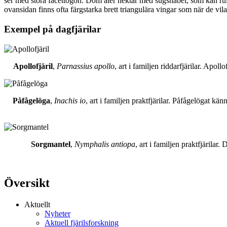
ser med stora facettögon. Dom äter nektar med sugsnabel, som kan rull
ovansidan finns ofta färgstarka brett triangulära vingar som när de vil
Exempel på dagfjärilar
Apollofjäril
,
Parnassius apollo
, art i familjen riddarfjärilar. Apol
Påfågelöga
,
Inachis io
, art i familjen praktfjärilar. Påfågelögat 
Sorgmantel
,
Nymphalis antiopa
, art i familjen praktfjärila
Översikt
Aktuellt
Nyheter
Aktuell fjärilsforskning