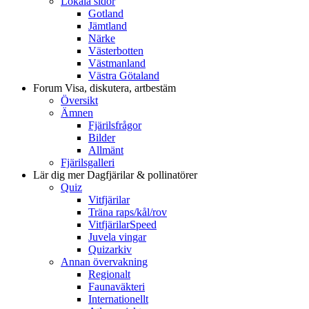
Lokala sidor
Gotland
Jämtland
Närke
Västerbotten
Västmanland
Västra Götaland
Forum
Visa, diskutera, artbestäm
Översikt
Ämnen
Fjärilsfrågor
Bilder
Allmänt
Fjärilsgalleri
Lär dig mer
Dagfjärilar & pollinatörer
Quiz
Vitfjärilar
Träna raps/kål/rov
VitfjärilarSpeed
Juvela vingar
Quizarkiv
Annan övervakning
Regionalt
Faunaväkteri
Internationellt