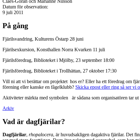
Claes-Göran och Marianne Nilsson
Datum för observation:
9 juli 2011
På gång
Fjärilsvandring, Kulturens Östarp 28 juni
Fjärilsexkursion, Konsthallen Norra Kvarken 11 juli
Fjärilsföredrag, Biblioteket i Mjölby, 23 september 18:00
Fjärilsföredrag, Biblioteket i Trollhättan, 27 oktober 17:30
Vill ni att vi berättar om projektet hos er? Eller ha ett föredrag om f
förening eller kanske en fågelklubb?
Skicka epost eller ring så ser vi 
Aktiviteter märkta med symbolen
är sådana som organisatören tar ut 
Arkiv
Vad är dagfjärilar?
Dagfjärilar
,
rhopalocera
, är huvudsakligen dagaktiva fjärilar. Det fi