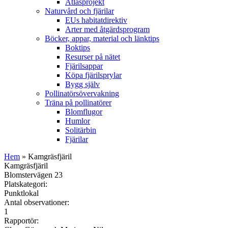
Atlasprojekt
Naturvård och fjärilar
EUs habitatdirektiv
Arter med åtgärdsprogram
Böcker, appar, material och länktips
Boktips
Resurser på nätet
Fjärilsappar
Köpa fjärilsprylar
Bygg själv
Pollinatörsövervakning
Träna på pollinatörer
Blomflugor
Humlor
Solitärbin
Fjärilar
Hem
» Kamgräsfjäril
Kamgräsfjäril
Blomstervägen 23
Platskategori:
Punktlokal
Antal observationer:
1
Rapportör: