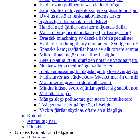
Fjärilar som pollinerare – en laddad fråga
Färg, storlek och genetik skiljer skogspärlemorfjär
UV-ljus avslöjar busksnabbvingens larver
Sydrovfjäril har smak för stadslivet
Handel med fjärilar omsätter miljontals dollar
Vätska i vingmembran kan ge fjärilsvingar färg
Drastisk minskning av danska habitatspecialister
Fjärilars spridning till nya områden i Sverige och
Spanska kamgräsfjärilar hotas av allt torrare somra
Mikroklimat avgör utvecklingshastighet
Bete i Natura 2000-områden hotar de väddnätfjäri
Nektar – tema med många variationer
Snabb anpassning till dagslängd hjälper svingelgräs
Fjärilslarvernas värdväxter– Mycket mer än en m
Monarker migrerar söderut allt senare
Mindre kräsna sydrovfjärilar sprider sig snabbt nor
Vad tittar du på?
Många slags pollinerare ger större bomullsskörd
Två generationer påfågelöga i Belgien
Vackra fjärilar skyddas oftare än alldagliga
Kalender
Anmäl dig här!
Din sida
Om oss
Kontakt och bakgrund
Bakgrund