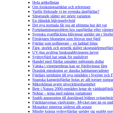
Hela artikellistan
Om forskningsartiklar och referenser
Varför förlorade vi tre svenska dagfjärilar?
Slingrande slåtter ger större variation
En öländsk blåvingehybrid
Det nya normala får oss att glömma hur det var
Fortplantningsproblem hos rapsfjärilar efter värmes
Svenska svartfläckiga blåvingar sprider sig i Storb
Förskjuten blomning som försvar mot fjäril
Fjärilar som pollinerare – en laddad fråga
Färg, storlek och genetik skiljer skogspärlemorfjär
UV-ljus avslöjar busksnabbvingens larver
Sydrovfjäril har smak för stadslivet
Handel med fjärilar omsätter miljontals dollar
Vätska i vingmembran kan ge fjärilsvingar färg
Drastisk minskning av danska habitatspecialister
Fjärilars spridning till nya områden i Sverige och
Spanska kamgräsfjärilar hotas av allt torrare somra
Mikroklimat avgör utvecklingshastighet
Bete i Natura 2000-områden hotar de väddnätfjäri
Nektar – tema med många variationer
Snabb anpassning till dagslängd hjälper svingelgräs
Fjärilslarvernas värdväxter– Mycket mer än en m
Monarker migrerar söderut allt senare
Mindre kräsna sydrovfjärilar sprider sig snabbt nor