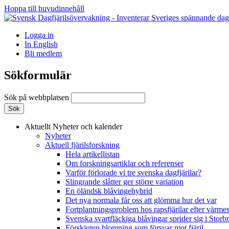
Hoppa till huvudinnehåll
Logga in
In English
Bli medlem
Sökformulär
Sök på webbplatsen
Aktuellt
Nyheter och kalender
Nyheter
Aktuell fjärilsforskning
Hela artikellistan
Om forskningsartiklar och referenser
Varför förlorade vi tre svenska dagfjärilar?
Slingrande slåtter ger större variation
En öländsk blåvingehybrid
Det nya normala får oss att glömma hur det var
Fortplantningsproblem hos rapsfjärilar efter värmes
Svenska svartfläckiga blåvingar sprider sig i Storb
Förskjuten blomning som försvar mot fjäril