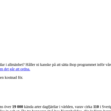
järilar i allmänhet? Håller ni kanske på att sätta ihop programmet inför 
om det går att ordna.
en kostnad för.
nns över
19 000
kända arter dagfjärilar i världen, varav cirka
110
i Sveri