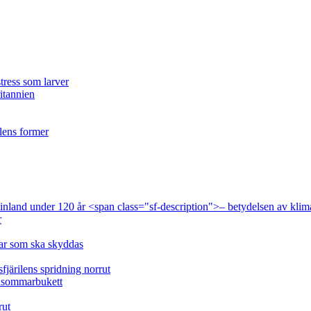
tress som larver
ritannien
ilens former
 Finland under 120 år <span class="sf-description">– betydelsen av klim
r
lar som ska skyddas
fjärilens spridning norrut
idsommarbukett
rut