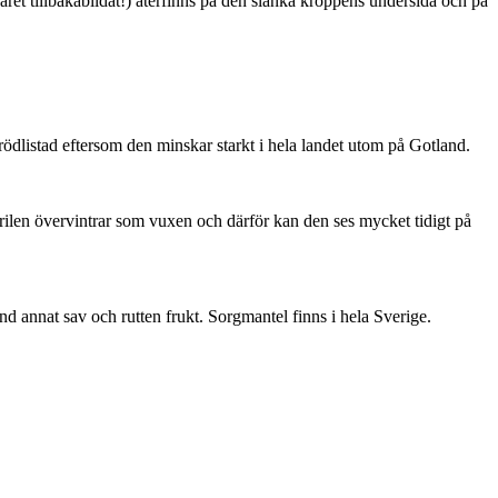
ret tillbakabildat!) återfinns på den slanka kroppens undersida och på
är rödlistad eftersom den minskar starkt i hela landet utom på Gotland.
ärilen övervintrar som vuxen och därför kan den ses mycket tidigt på
nd annat sav och rutten frukt. Sorgmantel finns i hela Sverige.