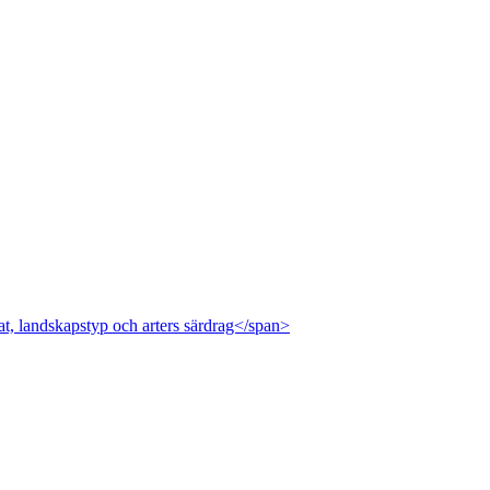
at, landskapstyp och arters särdrag</span>