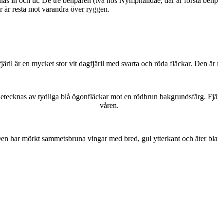
as in och ut. De tre benparen (två hos Nymphalidae, där är första benpa
ar är resta mot varandra över ryggen.
lofjäril är en mycket stor vit dagfjäril med svarta och röda fläckar. Den 
kännetecknas av tydliga blå ögonfläckar mot en rödbrun bakgrundsfärg. Fj
våren.
r. Den har mörkt sammetsbruna vingar med bred, gul ytterkant och äter bla