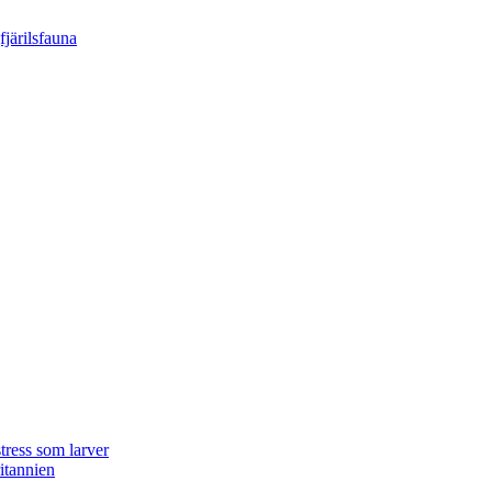
tress som larver
ritannien