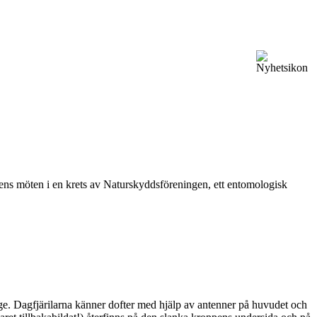
vårens möten i en krets av Naturskyddsföreningen, ett entomologisk
ge. Dagfjärilarna känner dofter med hjälp av antenner på huvudet och