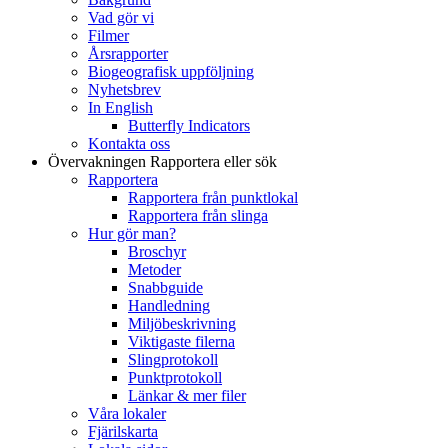
Vad gör vi
Filmer
Årsrapporter
Biogeografisk uppföljning
Nyhetsbrev
In English
Butterfly Indicators
Kontakta oss
Övervakningen
Rapportera eller sök
Rapportera
Rapportera från punktlokal
Rapportera från slinga
Hur gör man?
Broschyr
Metoder
Snabbguide
Handledning
Miljöbeskrivning
Viktigaste filerna
Slingprotokoll
Punktprotokoll
Länkar & mer filer
Våra lokaler
Fjärilskarta