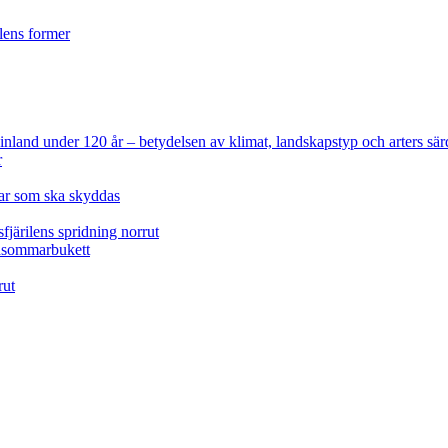
ilens former
 Finland under 120 år
– betydelsen av klimat, landskapstyp och arters sär
r
lar som ska skyddas
fjärilens spridning norrut
idsommarbukett
rut