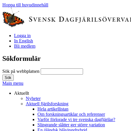
Hoppa till huvudinnehåll
Logga in
In English
Bli medlem
Sökformulär
Sök på webbplatsen
Main menu
Aktuellt
Nyheter
Aktuell fjärilsforskning
Hela artikellistan
Om forskningsartiklar och referenser
Varför förlorade vi tre svenska dagfjärilar?
Slingrande slåtter ger större variation
En öländsk blåvingehybrid