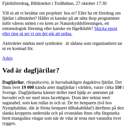
Fjärilsföredrag, Biblioteket i Trollhättan, 27 oktober 17:30
Vill ni att vi berättar om projektet hos er? Eller ha ett föredrag om
fjärilar i allmänhet? Håller ni kanske på att sätta ihop programmet
inför vårens möten i en krets av Naturskyddsföreningen, ett
entomologisk förening eller kanske en fågelklubb?
Skicka epost
eller ring så ser vi om det går att ordna.
Aktiviteter märkta med symbolen
är sådana som organisatören tar
ut en kostnad för.
Arkiv
Vad är dagfjärilar?
Dagfjärilar
,
rhopalocera
, är huvudsakligen dagaktiva fjärilar. Det
finns över
19 000
kända arter dagfjärilar i världen, varav cirka
110
i
Sverige. Dagfjärilarna känner dofter med hjälp av antenner på
huvudet och ser med stora facettögon. Dom äter nektar med
sugsnabel, som kan rullas in och ut. De tre benparen (två hos
Nymphalidae, där är första benparet tillbakabildat!) återfinns på den
slanka kroppens undersida och på ovansidan finns ofta färgstarka
brett triangulära vingar som när de vilar är resta mot varandra över
ryggen.