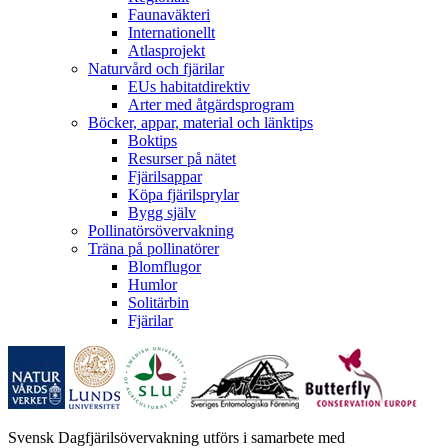
Faunaväkteri
Internationellt
Atlasprojekt
Naturvård och fjärilar
EUs habitatdirektiv
Arter med åtgärdsprogram
Böcker, appar, material och länktips
Boktips
Resurser på nätet
Fjärilsappar
Köpa fjärilsprylar
Bygg själv
Pollinatörsövervakning
Träna på pollinatörer
Blomflugor
Humlor
Solitärbin
Fjärilar
Svensk Dagfjärilsövervakning utförs i samarbete med