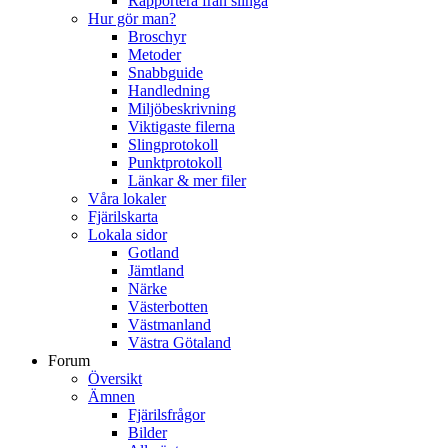
Rapportera från slinga
Hur gör man?
Broschyr
Metoder
Snabbguide
Handledning
Miljöbeskrivning
Viktigaste filerna
Slingprotokoll
Punktprotokoll
Länkar & mer filer
Våra lokaler
Fjärilskarta
Lokala sidor
Gotland
Jämtland
Närke
Västerbotten
Västmanland
Västra Götaland
Forum
Översikt
Ämnen
Fjärilsfrågor
Bilder