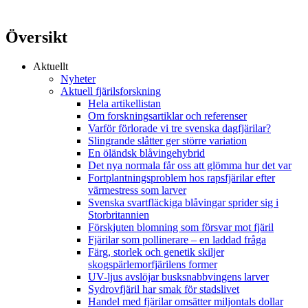
Översikt
Aktuellt
Nyheter
Aktuell fjärilsforskning
Hela artikellistan
Om forskningsartiklar och referenser
Varför förlorade vi tre svenska dagfjärilar?
Slingrande slåtter ger större variation
En öländsk blåvingehybrid
Det nya normala får oss att glömma hur det var
Fortplantningsproblem hos rapsfjärilar efter
värmestress som larver
Svenska svartfläckiga blåvingar sprider sig i
Storbritannien
Förskjuten blomning som försvar mot fjäril
Fjärilar som pollinerare – en laddad fråga
Färg, storlek och genetik skiljer
skogspärlemorfjärilens former
UV-ljus avslöjar busksnabbvingens larver
Sydrovfjäril har smak för stadslivet
Handel med fjärilar omsätter miljontals dollar