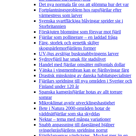
Det nya normala får oss att glömma hur det var
Fortplantningsproblem hos rapsfjärilar efter
värmestress som larver
Svenska svartfläckiga blåvingar sprider sig i
Storbritannien
Förskjuten blomning som försvar mot fjäril
Fjärilar som pollinerare – en laddad fråga
Färg, storlek och genetik skiljer
skogspärlemorfjärilens former
UV-ljus avslöjar busksnabbvingens larver
Sydrovfjäril har smak för stadslivet
Handel med fjärilar omsätter miljontals dollar
Vätska i vingmembran kan ge fjärilsvingar färg
Drastisk minskning av danska habitatspecialister
Fjärilars spridning till nya områden i Sverige och
Finland under 120 år
Spanska kamgräsfjärilar hotas av allt torrare
somrar
Mikroklimat avgör utvecklingshastighet
Bete i Natura 2000-områden hotar de
väddnätfjärilar som ska skyddas
Nektar – tema med många variationer
Snabb anpassning till dagslängd hjälper
svingelgräsfjärilens spridning norrut
Fjärilslarvernas värdväxter– Mycket mer än en