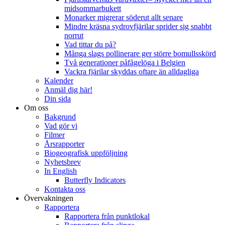
midsommarbukett
Monarker migrerar söderut allt senare
Mindre kräsna sydrovfjärilar sprider sig snabbt
norrut
Vad tittar du på?
Många slags pollinerare ger större bomullsskörd
Två generationer påfågelöga i Belgien
Vackra fjärilar skyddas oftare än alldagliga
Kalender
Anmäl dig här!
Din sida
Om oss
Bakgrund
Vad gör vi
Filmer
Årsrapporter
Biogeografisk uppföljning
Nyhetsbrev
In English
Butterfly Indicators
Kontakta oss
Övervakningen
Rapportera
Rapportera från punktlokal