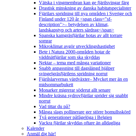
Vätska i vingmembran kan ge fjärilsvingar färg
Drastisk minskning av danska habitatspecialister
Fjärilars spridning till nya områden i Sverige och
Finland under 120 år <span class="sf-
description">– betydelsen av klimat,
landskapstyp och arters särdrag</span>
Spanska kamgräsfjärilar hotas av allt torrare
somrar
Mikroklimat avgör utvecklingshastighet
Bete i Natura 2000-områden hotar de
väddnätfjärilar som ska skyddas
Nektar – tema med många variationer
Snabb anpassning till dagslängd hjälper
svingelgräsfjärilens spridning norrut
Fjärilslarvernas värdväxter– Mycket mer än en
midsommarbukett
Monarker migrerar söderut allt senare
Mindre kräsna sydrovfjärilar sprider sig snabbt
norrut
Vad tittar du på?
Många slags pollinerare ger större bomullsskörd
Två generationer påfågelöga i Belgien
Vackra fjärilar skyddas oftare än alldagliga
Kalender
Anmäl dig här!