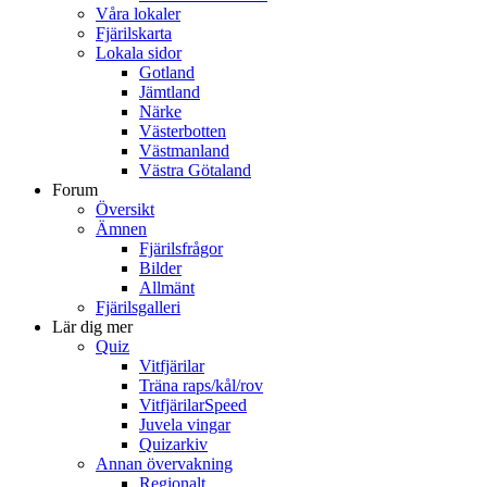
Våra lokaler
Fjärilskarta
Lokala sidor
Gotland
Jämtland
Närke
Västerbotten
Västmanland
Västra Götaland
Forum
Översikt
Ämnen
Fjärilsfrågor
Bilder
Allmänt
Fjärilsgalleri
Lär dig mer
Quiz
Vitfjärilar
Träna raps/kål/rov
VitfjärilarSpeed
Juvela vingar
Quizarkiv
Annan övervakning
Regionalt