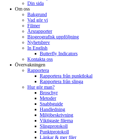
Din sida
Om oss
Bakgrund
Vad gör vi
Filmer
Årsrapporter
Biogeografisk uppföljning
Nyhetsbrev
In English
Butterfly Indicators
Kontakta oss
Övervakningen
Rapportera
Rapportera från punktlokal
Rapportera från slinga
Hur gör man?
Broschyr
Metoder
Snabbguide
Handledning
Miljöbeskrivning
Viktigaste filerna
Slingprotokoll
Punktprotokoll
Länkar & mer filer