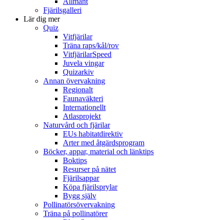
Allmänt
Fjärilsgalleri
Lär dig mer
Quiz
Vitfjärilar
Träna raps/kål/rov
VitfjärilarSpeed
Juvela vingar
Quizarkiv
Annan övervakning
Regionalt
Faunaväkteri
Internationellt
Atlasprojekt
Naturvård och fjärilar
EUs habitatdirektiv
Arter med åtgärdsprogram
Böcker, appar, material och länktips
Boktips
Resurser på nätet
Fjärilsappar
Köpa fjärilsprylar
Bygg själv
Pollinatörsövervakning
Träna på pollinatörer