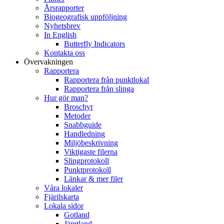
Årsrapporter
Biogeografisk uppföljning
Nyhetsbrev
In English
Butterfly Indicators
Kontakta oss
Övervakningen
Rapportera
Rapportera från punktlokal
Rapportera från slinga
Hur gör man?
Broschyr
Metoder
Snabbguide
Handledning
Miljöbeskrivning
Viktigaste filerna
Slingprotokoll
Punktprotokoll
Länkar & mer filer
Våra lokaler
Fjärilskarta
Lokala sidor
Gotland
Jämtland