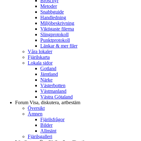
Broschyr
Metoder
Snabbguide
Handledning
Miljöbeskrivning
Viktigaste filerna
Slingprotokoll
Punktprotokoll
Länkar & mer filer
Våra lokaler
Fjärilskarta
Lokala sidor
Gotland
Jämtland
Närke
Västerbotten
Västmanland
Västra Götaland
Forum
Visa, diskutera, artbestäm
Översikt
Ämnen
Fjärilsfrågor
Bilder
Allmänt
Fjärilsgalleri