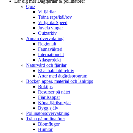
Lär dig mer
Dagfjärilar & pollinatörer
Quiz
Vitfjärilar
Träna raps/kål/rov
VitfjärilarSpeed
Juvela vingar
Quizarkiv
Annan övervakning
Regionalt
Faunaväkteri
Internationellt
Atlasprojekt
Naturvård och fjärilar
EUs habitatdirektiv
Arter med åtgärdsprogram
Böcker, appar, material och länktips
Boktips
Resurser på nätet
Fjärilsappar
Köpa fjärilsprylar
Bygg själv
Pollinatörsövervakning
Träna på pollinatörer
Blomflugor
Humlor