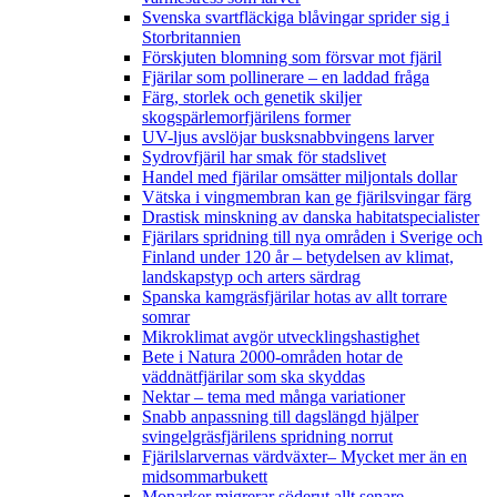
Svenska svartfläckiga blåvingar sprider sig i
Storbritannien
Förskjuten blomning som försvar mot fjäril
Fjärilar som pollinerare – en laddad fråga
Färg, storlek och genetik skiljer
skogspärlemorfjärilens former
UV-ljus avslöjar busksnabbvingens larver
Sydrovfjäril har smak för stadslivet
Handel med fjärilar omsätter miljontals dollar
Vätska i vingmembran kan ge fjärilsvingar färg
Drastisk minskning av danska habitatspecialister
Fjärilars spridning till nya områden i Sverige och
Finland under 120 år
– betydelsen av klimat,
landskapstyp och arters särdrag
Spanska kamgräsfjärilar hotas av allt torrare
somrar
Mikroklimat avgör utvecklingshastighet
Bete i Natura 2000-områden hotar de
väddnätfjärilar som ska skyddas
Nektar – tema med många variationer
Snabb anpassning till dagslängd hjälper
svingelgräsfjärilens spridning norrut
Fjärilslarvernas värdväxter– Mycket mer än en
midsommarbukett
Monarker migrerar söderut allt senare