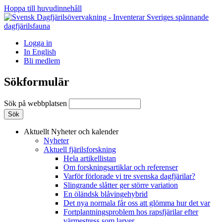
Hoppa till huvudinnehåll
Logga in
In English
Bli medlem
Sökformulär
Sök på webbplatsen
Aktuellt
Nyheter och kalender
Nyheter
Aktuell fjärilsforskning
Hela artikellistan
Om forskningsartiklar och referenser
Varför förlorade vi tre svenska dagfjärilar?
Slingrande slåtter ger större variation
En öländsk blåvingehybrid
Det nya normala får oss att glömma hur det var
Fortplantningsproblem hos rapsfjärilar efter
värmestress som larver