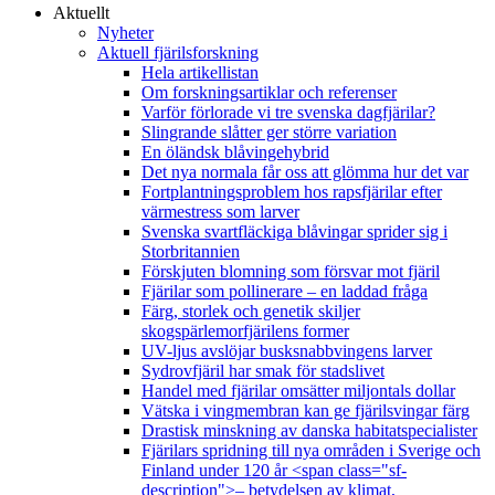
Aktuellt
Nyheter
Aktuell fjärilsforskning
Hela artikellistan
Om forskningsartiklar och referenser
Varför förlorade vi tre svenska dagfjärilar?
Slingrande slåtter ger större variation
En öländsk blåvingehybrid
Det nya normala får oss att glömma hur det var
Fortplantningsproblem hos rapsfjärilar efter
värmestress som larver
Svenska svartfläckiga blåvingar sprider sig i
Storbritannien
Förskjuten blomning som försvar mot fjäril
Fjärilar som pollinerare – en laddad fråga
Färg, storlek och genetik skiljer
skogspärlemorfjärilens former
UV-ljus avslöjar busksnabbvingens larver
Sydrovfjäril har smak för stadslivet
Handel med fjärilar omsätter miljontals dollar
Vätska i vingmembran kan ge fjärilsvingar färg
Drastisk minskning av danska habitatspecialister
Fjärilars spridning till nya områden i Sverige och
Finland under 120 år <span class="sf-
description">– betydelsen av klimat,