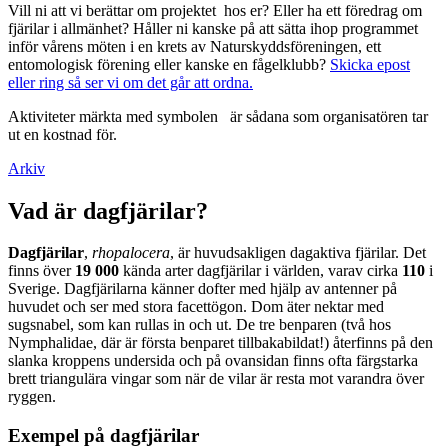
Vill ni att vi berättar om projektet hos er? Eller ha ett föredrag om
fjärilar i allmänhet? Håller ni kanske på att sätta ihop programmet
inför vårens möten i en krets av Naturskyddsföreningen, ett
entomologisk förening eller kanske en fågelklubb?
Skicka epost
eller ring så ser vi om det går att ordna.
Aktiviteter märkta med symbolen
är sådana som organisatören tar
ut en kostnad för.
Arkiv
Vad är dagfjärilar?
Dagfjärilar
,
rhopalocera
, är huvudsakligen dagaktiva fjärilar. Det
finns över
19 000
kända arter dagfjärilar i världen, varav cirka
110
i
Sverige. Dagfjärilarna känner dofter med hjälp av antenner på
huvudet och ser med stora facettögon. Dom äter nektar med
sugsnabel, som kan rullas in och ut. De tre benparen (två hos
Nymphalidae, där är första benparet tillbakabildat!) återfinns på den
slanka kroppens undersida och på ovansidan finns ofta färgstarka
brett triangulära vingar som när de vilar är resta mot varandra över
ryggen.
Exempel på dagfjärilar