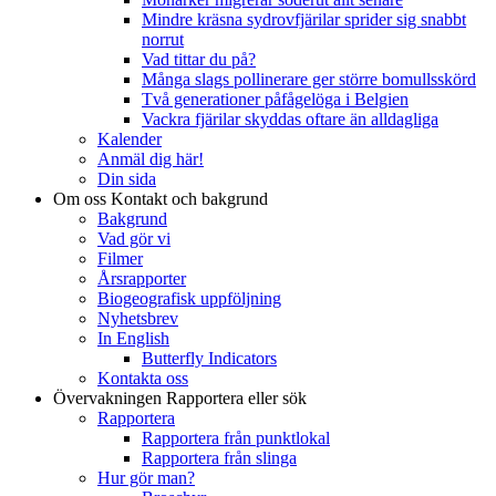
Mindre kräsna sydrovfjärilar sprider sig snabbt
norrut
Vad tittar du på?
Många slags pollinerare ger större bomullsskörd
Två generationer påfågelöga i Belgien
Vackra fjärilar skyddas oftare än alldagliga
Kalender
Anmäl dig här!
Din sida
Om oss
Kontakt och bakgrund
Bakgrund
Vad gör vi
Filmer
Årsrapporter
Biogeografisk uppföljning
Nyhetsbrev
In English
Butterfly Indicators
Kontakta oss
Övervakningen
Rapportera eller sök
Rapportera
Rapportera från punktlokal
Rapportera från slinga
Hur gör man?