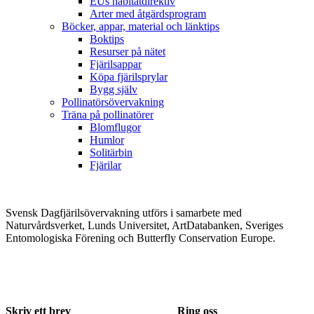
EUs habitatdirektiv
Arter med åtgärdsprogram
Böcker, appar, material och länktips
Boktips
Resurser på nätet
Fjärilsappar
Köpa fjärilsprylar
Bygg själv
Pollinatörsövervakning
Träna på pollinatörer
Blomflugor
Humlor
Solitärbin
Fjärilar
Svensk Dagfjärilsövervakning utförs i samarbete med
Naturvårdsverket, Lunds Universitet, ArtDatabanken, Sveriges
Entomologiska Förening och Butterfly Conservation Europe.
Skriv ett brev
Ring oss