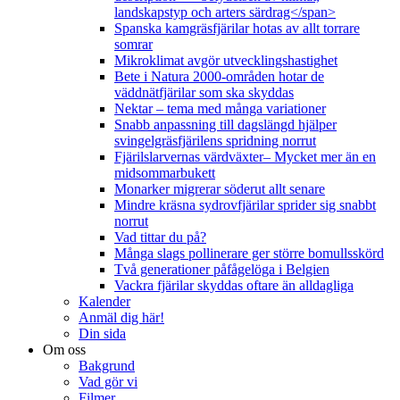
landskapstyp och arters särdrag</span>
Spanska kamgräsfjärilar hotas av allt torrare
somrar
Mikroklimat avgör utvecklingshastighet
Bete i Natura 2000-områden hotar de
väddnätfjärilar som ska skyddas
Nektar – tema med många variationer
Snabb anpassning till dagslängd hjälper
svingelgräsfjärilens spridning norrut
Fjärilslarvernas värdväxter– Mycket mer än en
midsommarbukett
Monarker migrerar söderut allt senare
Mindre kräsna sydrovfjärilar sprider sig snabbt
norrut
Vad tittar du på?
Många slags pollinerare ger större bomullsskörd
Två generationer påfågelöga i Belgien
Vackra fjärilar skyddas oftare än alldagliga
Kalender
Anmäl dig här!
Din sida
Om oss
Bakgrund
Vad gör vi
Filmer