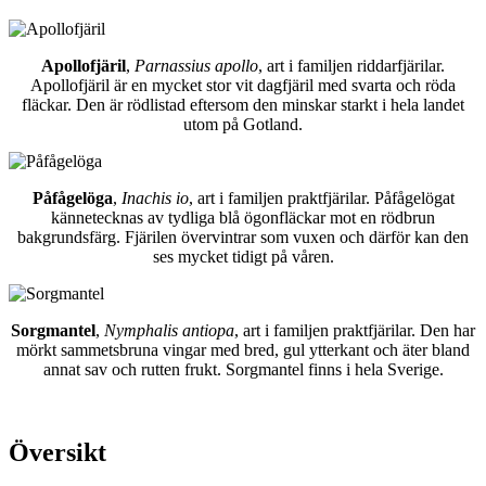
Apollofjäril
,
Parnassius apollo
, art i familjen riddarfjärilar.
Apollofjäril är en mycket stor vit dagfjäril med svarta och röda
fläckar. Den är rödlistad eftersom den minskar starkt i hela landet
utom på Gotland.
Påfågelöga
,
Inachis io
, art i familjen praktfjärilar. Påfågelögat
kännetecknas av tydliga blå ögonfläckar mot en rödbrun
bakgrundsfärg. Fjärilen övervintrar som vuxen och därför kan den
ses mycket tidigt på våren.
Sorgmantel
,
Nymphalis antiopa
, art i familjen praktfjärilar. Den har
mörkt sammetsbruna vingar med bred, gul ytterkant och äter bland
annat sav och rutten frukt. Sorgmantel finns i hela Sverige.
Översikt