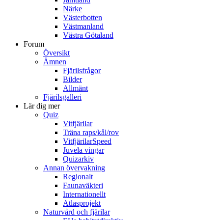
Närke
Västerbotten
Västmanland
Västra Götaland
Forum
Översikt
Ämnen
Fjärilsfrågor
Bilder
Allmänt
Fjärilsgalleri
Lär dig mer
Quiz
Vitfjärilar
Träna raps/kål/rov
VitfjärilarSpeed
Juvela vingar
Quizarkiv
Annan övervakning
Regionalt
Faunaväkteri
Internationellt
Atlasprojekt
Naturvård och fjärilar