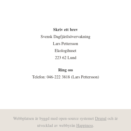
Skriv ett brev
Svensk Dagfjärilsövervakning
Lars Pettersson
Ekologihuset
223 62 Lund
Ring oss
Telefon: 046-222 3818 (Lars Pettersson)
Webbplatsen är byggd med open-source systemet
Drupal
och är
utvecklad av webbyrån
Happiness
.