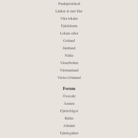
Punktprotokoll
Länkar & mer filer
Våra lokaler
Fjärilskarta
Lokala sidor
Gotland
Jämtland
Närke
Västerbotten
Västmanland
Västra Götaland
Forum
Översikt
Ämnen
Fjärilsfrågor
Bilder
Allmänt
Fjärilsgalleri