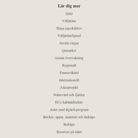
Lär dig mer
Quiz
Vitfjärilar
Träna raps/kål/rov
VitfjärilarSpeed
Juvela vingar
Quizarkiv
Annan övervakning
Regionalt
Faunaväkteri
Internationellt
Atlasprojekt
Naturvård och fjärilar
EUs habitatdirektiv
Arter med åtgärdsprogram
Böcker, appar, material och länktips
Boktips
Resurser på nätet