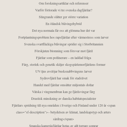
Om forskningsartiklar och referenser
Varför förlorade vi tre svenska dagfjärilar?
Slingrande slåtter ger större variation
En öländsk blåvingehybrid
Det nya normala får oss att glömma hur det var
Fortplantningsproblem hos rapsfjärilar efter värmestress som larver
Svenska svartfläckiga blåvingar sprider sig i Storbritannien
Förskjuten blomning som försvar mot fjäril
Fjärilar som pollinerare – en laddad fråga
Färg, storlek och genetik skiljer skogspärlemorfjärilens former
UV-ljus avslöjar busksnabbvingens larver
Sydrovfjäril har smak för stadslivet
Handel med fjärilar omsätter miljontals dollar
Vätska i vingmembran kan ge fjärilsvingar färg
Drastisk minskning av danska habitatspecialister
Fjärilars spridning till nya områden i Sverige och Finland under 120 år <span
class="sf-description">– betydelsen av klimat, landskapstyp och arters
särdrag</span>
Spanska kamgräsfjärilar hotas av allt torrare somrar