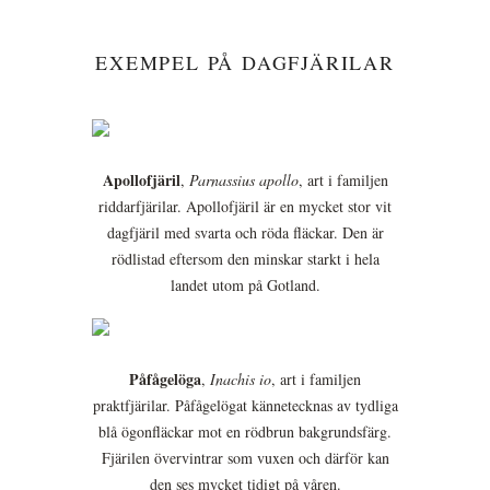
EXEMPEL PÅ DAGFJÄRILAR
Apollofjäril
,
Parnassius apollo
, art i familjen
riddarfjärilar. Apollofjäril är en mycket stor vit
dagfjäril med svarta och röda fläckar. Den är
rödlistad eftersom den minskar starkt i hela
landet utom på Gotland.
Påfågelöga
,
Inachis io
, art i familjen
praktfjärilar. Påfågelögat kännetecknas av tydliga
blå ögonfläckar mot en rödbrun bakgrundsfärg.
Fjärilen övervintrar som vuxen och därför kan
den ses mycket tidigt på våren.