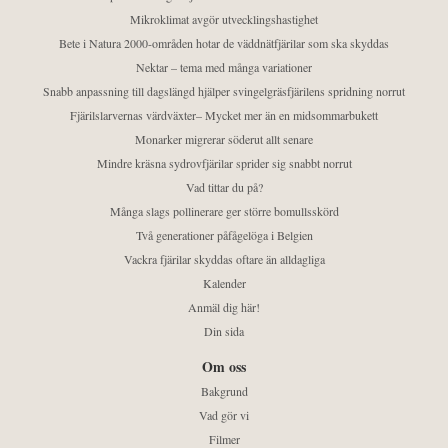
Mikroklimat avgör utvecklingshastighet
Bete i Natura 2000-områden hotar de väddnätfjärilar som ska skyddas
Nektar – tema med många variationer
Snabb anpassning till dagslängd hjälper svingelgräsfjärilens spridning norrut
Fjärilslarvernas värdväxter– Mycket mer än en midsommarbukett
Monarker migrerar söderut allt senare
Mindre kräsna sydrovfjärilar sprider sig snabbt norrut
Vad tittar du på?
Många slags pollinerare ger större bomullsskörd
Två generationer påfågelöga i Belgien
Vackra fjärilar skyddas oftare än alldagliga
Kalender
Anmäl dig här!
Din sida
Om oss
Bakgrund
Vad gör vi
Filmer