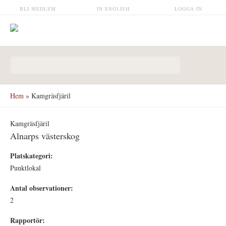
Hoppa till huvudinnehåll
BLI MEDLEM
IN ENGLISH
LOGGA IN
Sökformulär
Hem
» Kamgräsfjäril
Kamgräsfjäril
Alnarps västerskog
Platskategori:
Punktlokal
Antal observationer:
2
Rapportör: