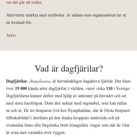
om det går att ordna.
Aktiviteter märkta med symbolen
är sådana som organisatören tar ut
en kostnad för.
Arkiv
Vad är dagfjärilar?
Dagfjärilar
,
rhopalocera
, är huvudsakligen dagaktiva fjärilar. Det finns
19 000
110
över
kända arter dagfjärilar i världen, varav cirka
i Sverige.
Dagfjärilarna känner dofter med hjälp av antenner på huvudet och ser
med stora facettögon. Dom äter nektar med sugsnabel, som kan rullas
in och ut. De tre benparen (två hos Nymphalidae, där är första benparet
tillbakabildat!) återfinns på den slanka kroppens undersida och på
ovansidan finns ofta färgstarka brett triangulära vingar som när de vilar
är resta mot varandra över ryggen.