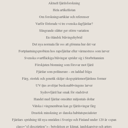
Aktuell fjärilsforskning
Hela artikellistan
Om forskningsartiklar och referenser
Varför förlorade vi tre svenska dagfjärilar?
Slingrande slåtter ger större variation
En öländsk blåvingehybrid
Det nya normala får oss att glömma hur det var
Fortplantningsproblem hos rapsfjärilar efter värmestress som larver
Svenska svartfläckiga blåvingar sprider sig i Storbritannien
Förskjuten blomning som försvar mot fjäril
Fjärilar som pollinerare – en laddad fråga
Färg, storlek och genetik skiljer skogspärlemorfjärilens former
UV-ljus avslöjar busksnabbvingens larver
Sydrovfjäril har smak för stadslivet
Handel med fjärilar omsätter miljontals dollar
Vätska i vingmembran kan ge fjärilsvingar färg
Drastisk minskning av danska habitatspecialister
Fjärilars spridning till nya områden i Sverige och Finland under 120 år <span
class="sf-description">– betydelsen av klimat, landskapstyp och arters