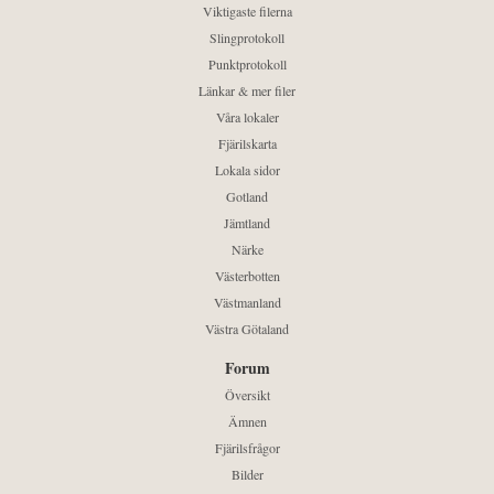
Viktigaste filerna
Slingprotokoll
Punktprotokoll
Länkar & mer filer
Våra lokaler
Fjärilskarta
Lokala sidor
Gotland
Jämtland
Närke
Västerbotten
Västmanland
Västra Götaland
Forum
Översikt
Ämnen
Fjärilsfrågor
Bilder