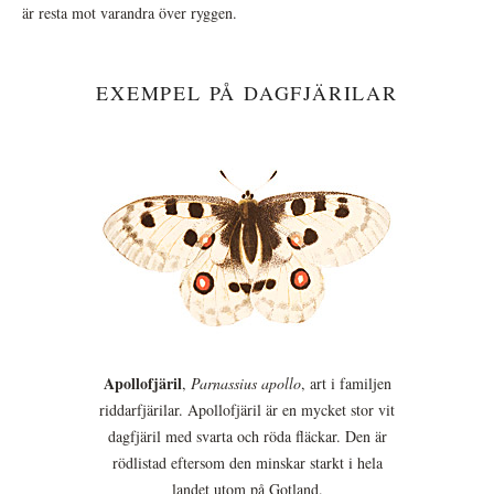
är resta mot varandra över ryggen.
EXEMPEL PÅ DAGFJÄRILAR
Apollofjäril
,
Parnassius apollo
, art i familjen
riddarfjärilar. Apollofjäril är en mycket stor vit
dagfjäril med svarta och röda fläckar. Den är
rödlistad eftersom den minskar starkt i hela
landet utom på Gotland.