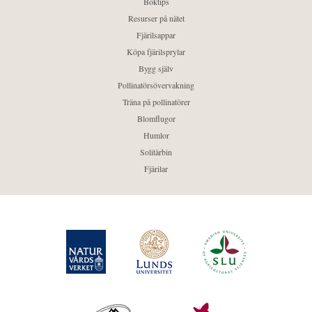
Boktips
Resurser på nätet
Fjärilsappar
Köpa fjärilsprylar
Bygg själv
Pollinatörsövervakning
Träna på pollinatörer
Blomflugor
Humlor
Solitärbin
Fjärilar