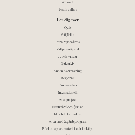
Allmänt
Fjärilsgalleri
Lär dig mer
Quiz
Vitfjärilar
Träna raps/kål/rov
VitfjärilarSpeed
Juvela vingar
Quizarkiv
Annan övervakning
Regionalt
Faunaväkteri
Internationellt
Atlasprojekt
Naturvård och fjärilar
EUs habitatdirektiv
Arter med åtgärdsprogram
Böcker, appar, material och länktips