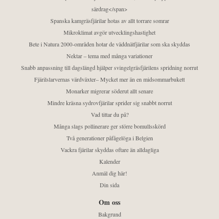
särdrag</span>
Spanska kamgräsfjärilar hotas av allt torrare somrar
Mikroklimat avgör utvecklingshastighet
Bete i Natura 2000-områden hotar de väddnätfjärilar som ska skyddas
Nektar – tema med många variationer
Snabb anpassning till dagslängd hjälper svingelgräsfjärilens spridning norrut
Fjärilslarvernas värdväxter– Mycket mer än en midsommarbukett
Monarker migrerar söderut allt senare
Mindre kräsna sydrovfjärilar sprider sig snabbt norrut
Vad tittar du på?
Många slags pollinerare ger större bomullsskörd
Två generationer påfågelöga i Belgien
Vackra fjärilar skyddas oftare än alldagliga
Kalender
Anmäl dig här!
Din sida
Om oss
Bakgrund