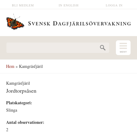
Hoppa till huvudinnehåll
BLI MEDLEM
IN ENGLISH
LOGGA IN
Sökformulär
Hem
» Kamgräsfjäril
Kamgräsfjäril
Jordtorpsåsen
Platskategori:
Slinga
Antal observationer:
2