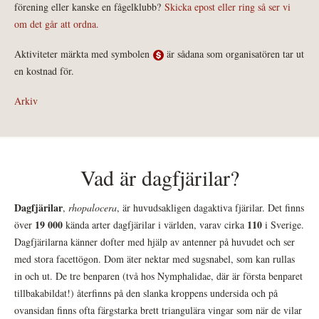
förening eller kanske en fågelklubb?
Skicka epost eller ring så ser vi
om det går att ordna.
Aktiviteter märkta med symbolen
är sådana som organisatören tar ut
en kostnad för.
Arkiv
Vad är dagfjärilar?
Dagfjärilar
,
rhopalocera
, är huvudsakligen dagaktiva fjärilar. Det finns
19 000
110
över
kända arter dagfjärilar i världen, varav cirka
i Sverige.
Dagfjärilarna känner dofter med hjälp av antenner på huvudet och ser
med stora facettögon. Dom äter nektar med sugsnabel, som kan rullas
in och ut. De tre benparen (två hos Nymphalidae, där är första benparet
tillbakabildat!) återfinns på den slanka kroppens undersida och på
ovansidan finns ofta färgstarka brett triangulära vingar som när de vilar