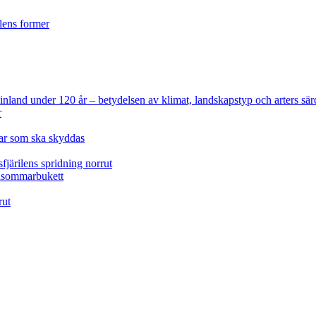
ilens former
 Finland under 120 år
– betydelsen av klimat, landskapstyp och arters sär
r
lar som ska skyddas
fjärilens spridning norrut
idsommarbukett
rut