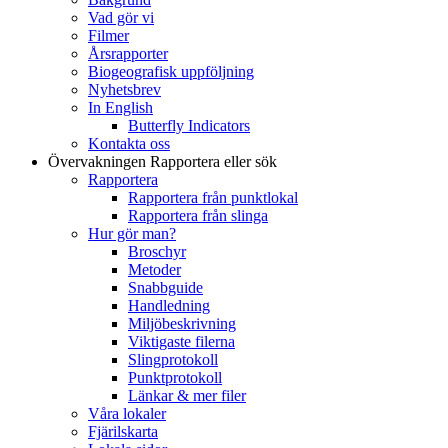
Vad gör vi
Filmer
Årsrapporter
Biogeografisk uppföljning
Nyhetsbrev
In English
Butterfly Indicators
Kontakta oss
Övervakningen
Rapportera eller sök
Rapportera
Rapportera från punktlokal
Rapportera från slinga
Hur gör man?
Broschyr
Metoder
Snabbguide
Handledning
Miljöbeskrivning
Viktigaste filerna
Slingprotokoll
Punktprotokoll
Länkar & mer filer
Våra lokaler
Fjärilskarta