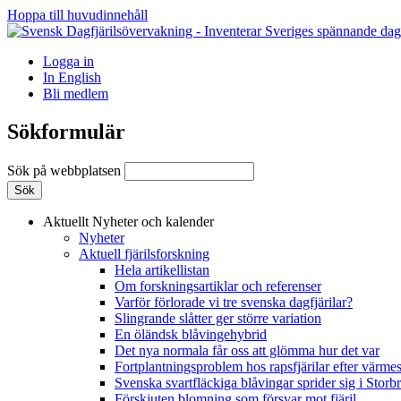
Hoppa till huvudinnehåll
Logga in
In English
Bli medlem
Sökformulär
Sök på webbplatsen
Aktuellt
Nyheter och kalender
Nyheter
Aktuell fjärilsforskning
Hela artikellistan
Om forskningsartiklar och referenser
Varför förlorade vi tre svenska dagfjärilar?
Slingrande slåtter ger större variation
En öländsk blåvingehybrid
Det nya normala får oss att glömma hur det var
Fortplantningsproblem hos rapsfjärilar efter värmes
Svenska svartfläckiga blåvingar sprider sig i Storb
Förskjuten blomning som försvar mot fjäril