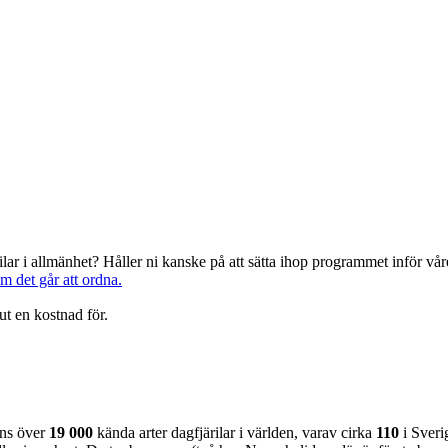
järilar i allmänhet? Håller ni kanske på att sätta ihop programmet inför 
om det går att ordna.
ut en kostnad för.
nns över
19 000
kända arter dagfjärilar i världen, varav cirka
110
i Sveri