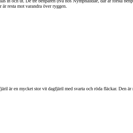
as in och ut. De tre benparen (två hos Nymphalidae, där är första benpa
ar är resta mot varandra över ryggen.
lofjäril är en mycket stor vit dagfjäril med svarta och röda fläckar. Den 