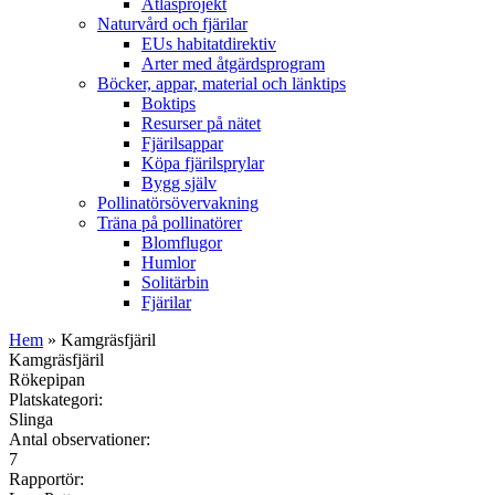
Atlasprojekt
Naturvård och fjärilar
EUs habitatdirektiv
Arter med åtgärdsprogram
Böcker, appar, material och länktips
Boktips
Resurser på nätet
Fjärilsappar
Köpa fjärilsprylar
Bygg själv
Pollinatörsövervakning
Träna på pollinatörer
Blomflugor
Humlor
Solitärbin
Fjärilar
Hem
» Kamgräsfjäril
Kamgräsfjäril
Rökepipan
Platskategori:
Slinga
Antal observationer:
7
Rapportör: