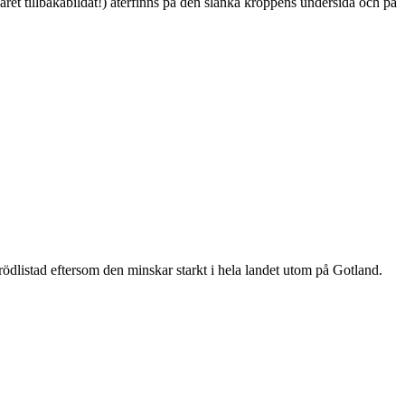
ret tillbakabildat!) återfinns på den slanka kroppens undersida och på
är rödlistad eftersom den minskar starkt i hela landet utom på Gotland.