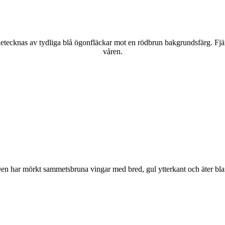
kännetecknas av tydliga blå ögonfläckar mot en rödbrun bakgrundsfärg. Fj
våren.
r. Den har mörkt sammetsbruna vingar med bred, gul ytterkant och äter bla