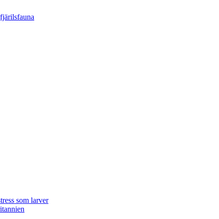
tress som larver
ritannien