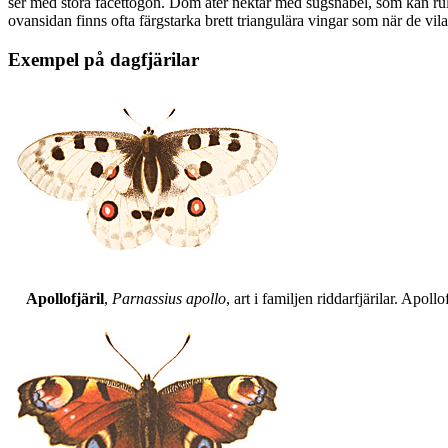
ser med stora facettögon. Dom äter nektar med sugsnabel, som kan rull
ovansidan finns ofta färgstarka brett triangulära vingar som när de vil
Exempel på dagfjärilar
Apollofjäril
,
Parnassius apollo
, art i familjen riddarfjärilar. Apol