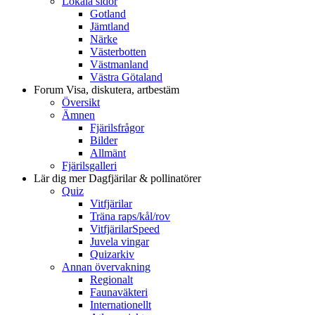
Lokala sidor
Gotland
Jämtland
Närke
Västerbotten
Västmanland
Västra Götaland
Forum
Visa, diskutera, artbestäm
Översikt
Ämnen
Fjärilsfrågor
Bilder
Allmänt
Fjärilsgalleri
Lär dig mer
Dagfjärilar & pollinatörer
Quiz
Vitfjärilar
Träna raps/kål/rov
VitfjärilarSpeed
Juvela vingar
Quizarkiv
Annan övervakning
Regionalt
Faunaväkteri
Internationellt