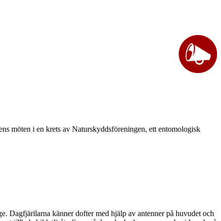
vårens möten i en krets av Naturskyddsföreningen, ett entomologisk
ge. Dagfjärilarna känner dofter med hjälp av antenner på huvudet och