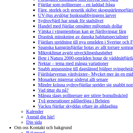
Fjärilar som pollinerare – en laddad fråga
Färg, storlek och genetik skiljer skogspärlemorfjär
UV-ljus avslöjar busksnabbvingens larver
Sydrovfjäril har smak för stadslivet
Handel med fjärilar omsätter miljontals dollar
Vätska i vingmembran kan ge fjärilsvingar färg
Drastisk minskning av danska habitatspecialister
Fjärilars spridning till nya områden i Sverige och
Spanska kamgräsfjärilar hotas av allt torrare somra
Mikroklimat avgör utvecklingshastighet
Bete i Natura 2000-områden hotar de väddnätfjäri
Nektar – tema med många variationer
Snabb anpassning till dagslängd hjälper svingelgräs
Fjärilslarvernas värdväxter– Mycket mer än en m
Monarker migrerar söderut allt senare
Mindre kräsna sydrovfjärilar sprider sig snabbt nor
Vad tittar du på?
Många slags pollinerare ger större bomullsskörd
Två generationer påfågelöga i Belgien
Vackra fjärilar skyddas oftare än alldagliga
Kalender
Anmäl dig här!
Din sida
Om oss
Kontakt och bakgrund
Bakgrund