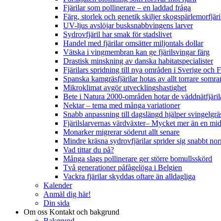
Fjärilar som pollinerare – en laddad fråga
Färg, storlek och genetik skiljer skogspärlemorfjär
UV-ljus avslöjar busksnabbvingens larver
Sydrovfjäril har smak för stadslivet
Handel med fjärilar omsätter miljontals dollar
Vätska i vingmembran kan ge fjärilsvingar färg
Drastisk minskning av danska habitatspecialister
Fjärilars spridning till nya områden i Sverige och
Spanska kamgräsfjärilar hotas av allt torrare somra
Mikroklimat avgör utvecklingshastighet
Bete i Natura 2000-områden hotar de väddnätfjäri
Nektar – tema med många variationer
Snabb anpassning till dagslängd hjälper svingelgräs
Fjärilslarvernas värdväxter– Mycket mer än en m
Monarker migrerar söderut allt senare
Mindre kräsna sydrovfjärilar sprider sig snabbt nor
Vad tittar du på?
Många slags pollinerare ger större bomullsskörd
Två generationer påfågelöga i Belgien
Vackra fjärilar skyddas oftare än alldagliga
Kalender
Anmäl dig här!
Din sida
Om oss
Kontakt och bakgrund
Bakgrund