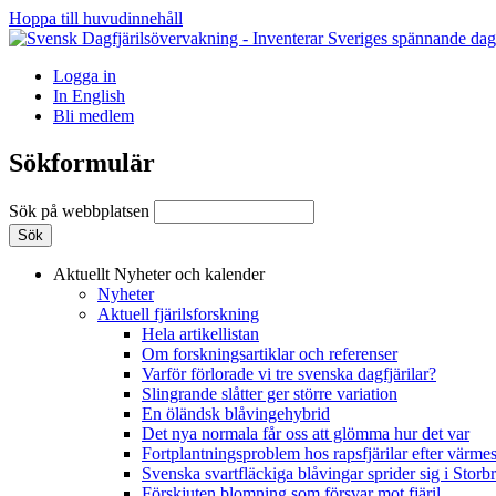
Hoppa till huvudinnehåll
Logga in
In English
Bli medlem
Sökformulär
Sök på webbplatsen
Aktuellt
Nyheter och kalender
Nyheter
Aktuell fjärilsforskning
Hela artikellistan
Om forskningsartiklar och referenser
Varför förlorade vi tre svenska dagfjärilar?
Slingrande slåtter ger större variation
En öländsk blåvingehybrid
Det nya normala får oss att glömma hur det var
Fortplantningsproblem hos rapsfjärilar efter värmes
Svenska svartfläckiga blåvingar sprider sig i Storb
Förskjuten blomning som försvar mot fjäril