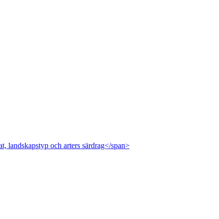
at, landskapstyp och arters särdrag</span>