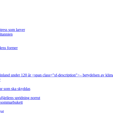
tress som larver
ritannien
ilens former
 Finland under 120 år <span class="sf-description">– betydelsen av klim
r
lar som ska skyddas
fjärilens spridning norrut
idsommarbukett
rut