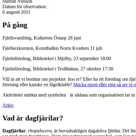
Staffan NIlsson
Datum för observation:
6 augusti 2011
På gång
Fjärilsvandring, Kulturens Östarp 28 juni
Fjärilsexkursion, Konsthallen Norra Kvarken 11 juli
Fjärilsföredrag, Biblioteket i Mjölby, 23 september 18:00
Fjärilsföredrag, Biblioteket i Trollhättan, 27 oktober 17:30
Vill ni att vi berättar om projektet hos er? Eller ha ett föredrag om f
förening eller kanske en fågelklubb?
Skicka epost eller ring så ser vi 
Aktiviteter märkta med symbolen
är sådana som organisatören tar ut 
Arkiv
Vad är dagfjärilar?
Dagfjärilar
,
rhopalocera
, är huvudsakligen dagaktiva fjärilar. Det fi