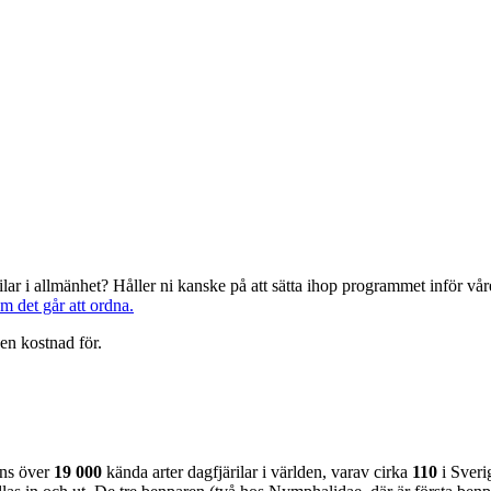
järilar i allmänhet? Håller ni kanske på att sätta ihop programmet inför 
om det går att ordna.
en kostnad för.
nns över
19 000
kända arter dagfjärilar i världen, varav cirka
110
i Sveri