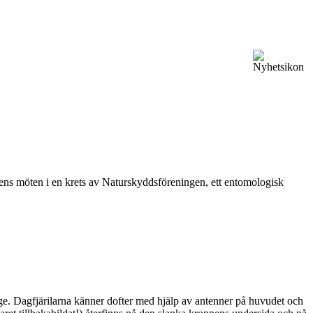
vårens möten i en krets av Naturskyddsföreningen, ett entomologisk
ge. Dagfjärilarna känner dofter med hjälp av antenner på huvudet och