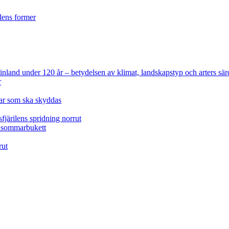
ilens former
 Finland under 120 år
– betydelsen av klimat, landskapstyp och arters sär
r
lar som ska skyddas
fjärilens spridning norrut
idsommarbukett
rut