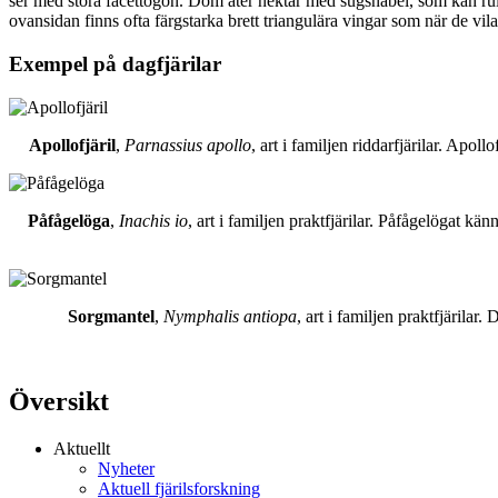
ser med stora facettögon. Dom äter nektar med sugsnabel, som kan rull
ovansidan finns ofta färgstarka brett triangulära vingar som när de vil
Exempel på dagfjärilar
Apollofjäril
,
Parnassius apollo
, art i familjen riddarfjärilar. Apol
Påfågelöga
,
Inachis io
, art i familjen praktfjärilar. Påfågelögat 
Sorgmantel
,
Nymphalis antiopa
, art i familjen praktfjärila
Översikt
Aktuellt
Nyheter
Aktuell fjärilsforskning