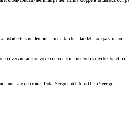
ret tillbakabildat!) återfinns på den slanka kroppens undersida och på
är rödlistad eftersom den minskar starkt i hela landet utom på Gotland.
ärilen övervintrar som vuxen och därför kan den ses mycket tidigt på
nd annat sav och rutten frukt. Sorgmantel finns i hela Sverige.