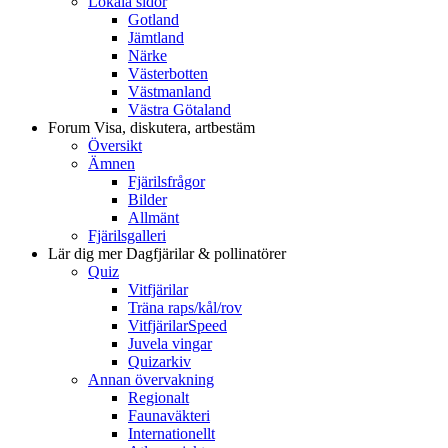
Lokala sidor
Gotland
Jämtland
Närke
Västerbotten
Västmanland
Västra Götaland
Forum
Visa, diskutera, artbestäm
Översikt
Ämnen
Fjärilsfrågor
Bilder
Allmänt
Fjärilsgalleri
Lär dig mer
Dagfjärilar & pollinatörer
Quiz
Vitfjärilar
Träna raps/kål/rov
VitfjärilarSpeed
Juvela vingar
Quizarkiv
Annan övervakning
Regionalt
Faunaväkteri
Internationellt