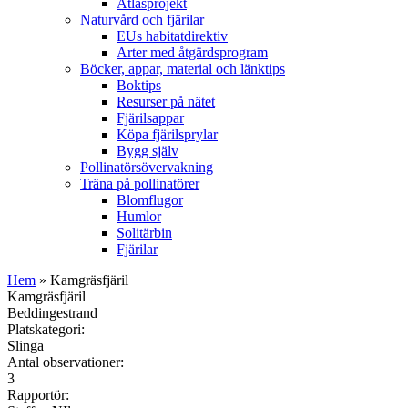
Atlasprojekt
Naturvård och fjärilar
EUs habitatdirektiv
Arter med åtgärdsprogram
Böcker, appar, material och länktips
Boktips
Resurser på nätet
Fjärilsappar
Köpa fjärilsprylar
Bygg själv
Pollinatörsövervakning
Träna på pollinatörer
Blomflugor
Humlor
Solitärbin
Fjärilar
Hem
» Kamgräsfjäril
Kamgräsfjäril
Beddingestrand
Platskategori:
Slinga
Antal observationer:
3
Rapportör: