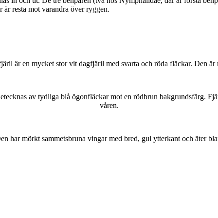
as in och ut. De tre benparen (två hos Nymphalidae, där är första benpa
ar är resta mot varandra över ryggen.
lofjäril är en mycket stor vit dagfjäril med svarta och röda fläckar. Den 
kännetecknas av tydliga blå ögonfläckar mot en rödbrun bakgrundsfärg. Fj
våren.
r. Den har mörkt sammetsbruna vingar med bred, gul ytterkant och äter bla