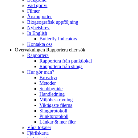
Vad gör vi
Filmer
Årsrapporter
Biogeografisk uppföljning
Nyhetsbrev
In English
Butterfly Indicators
Kontakta oss
Övervakningen
Rapportera eller sök
Rapportera
Rapportera från punktlokal
Rapportera från slinga
Hur gör man?
Broschyr
Metoder
Snabbguide
Handledning
Miljöbeskrivning
Viktigaste filerna
Slingprotokoll
Punktprotokoll
Länkar & mer filer
Våra lokaler
Fjärilskarta