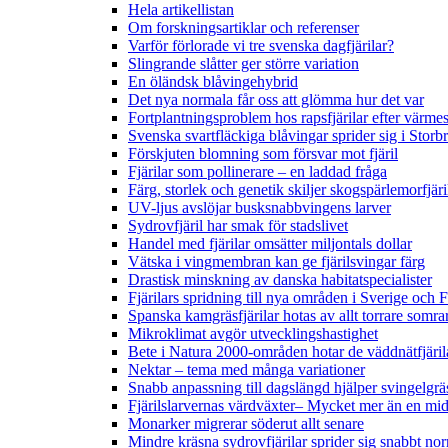
Hela artikellistan
Om forskningsartiklar och referenser
Varför förlorade vi tre svenska dagfjärilar?
Slingrande slåtter ger större variation
En öländsk blåvingehybrid
Det nya normala får oss att glömma hur det var
Fortplantningsproblem hos rapsfjärilar efter värmes
Svenska svartfläckiga blåvingar sprider sig i Storb
Förskjuten blomning som försvar mot fjäril
Fjärilar som pollinerare – en laddad fråga
Färg, storlek och genetik skiljer skogspärlemorfjär
UV-ljus avslöjar busksnabbvingens larver
Sydrovfjäril har smak för stadslivet
Handel med fjärilar omsätter miljontals dollar
Vätska i vingmembran kan ge fjärilsvingar färg
Drastisk minskning av danska habitatspecialister
Fjärilars spridning till nya områden i Sverige och
Spanska kamgräsfjärilar hotas av allt torrare somra
Mikroklimat avgör utvecklingshastighet
Bete i Natura 2000-områden hotar de väddnätfjäri
Nektar – tema med många variationer
Snabb anpassning till dagslängd hjälper svingelgräs
Fjärilslarvernas värdväxter– Mycket mer än en m
Monarker migrerar söderut allt senare
Mindre kräsna sydrovfjärilar sprider sig snabbt nor