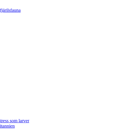
tress som larver
ritannien