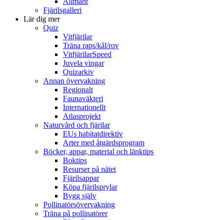
Allmänt
Fjärilsgalleri
Lär dig mer
Quiz
Vitfjärilar
Träna raps/kål/rov
VitfjärilarSpeed
Juvela vingar
Quizarkiv
Annan övervakning
Regionalt
Faunaväkteri
Internationellt
Atlasprojekt
Naturvård och fjärilar
EUs habitatdirektiv
Arter med åtgärdsprogram
Böcker, appar, material och länktips
Boktips
Resurser på nätet
Fjärilsappar
Köpa fjärilsprylar
Bygg själv
Pollinatörsövervakning
Träna på pollinatörer