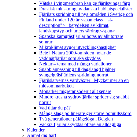
Vätska i vingmembran kan ge fjärilsvingar färg
Drastisk minskning av danska habitatspecialister
Fjärilars spridning till nya områden i Sverige och
Finland under 120 år <span class="sf-
description">– betydelsen av klimat,
landskapstyp och arters särdrag</span>
Spanska kamgräsfjärilar hotas av allt torrare
somrar
Mikroklimat avgör utvecklingshastighet
Bete i Natura 2000-områden hotar de
väddnätfjärilar som ska skyddas
Nektar – tema med många variationer
Snabb anpassning till dagslängd hjälper
svingelgräsfjärilens spridning norrut
Fjärilslarvernas värdväxter– Mycket mer än en
midsommarbukett
Monarker migrerar söderut allt senare
Mindre kräsna sydrovfjärilar sprider sig snabbt
norrut
Vad tittar du på?
Många slags pollinerare ger större bomullsskörd
Två generationer påfågelöga i Belgien
Vackra fjärilar skyddas oftare än alldagliga
Kalender
Anmäl dig här!