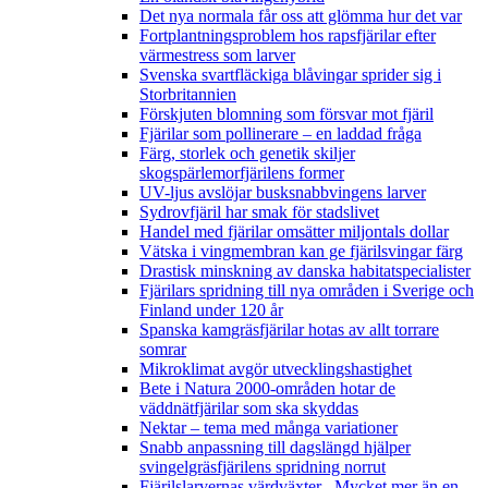
Det nya normala får oss att glömma hur det var
Fortplantningsproblem hos rapsfjärilar efter
värmestress som larver
Svenska svartfläckiga blåvingar sprider sig i
Storbritannien
Förskjuten blomning som försvar mot fjäril
Fjärilar som pollinerare – en laddad fråga
Färg, storlek och genetik skiljer
skogspärlemorfjärilens former
UV-ljus avslöjar busksnabbvingens larver
Sydrovfjäril har smak för stadslivet
Handel med fjärilar omsätter miljontals dollar
Vätska i vingmembran kan ge fjärilsvingar färg
Drastisk minskning av danska habitatspecialister
Fjärilars spridning till nya områden i Sverige och
Finland under 120 år
Spanska kamgräsfjärilar hotas av allt torrare
somrar
Mikroklimat avgör utvecklingshastighet
Bete i Natura 2000-områden hotar de
väddnätfjärilar som ska skyddas
Nektar – tema med många variationer
Snabb anpassning till dagslängd hjälper
svingelgräsfjärilens spridning norrut
Fjärilslarvernas värdväxter– Mycket mer än en