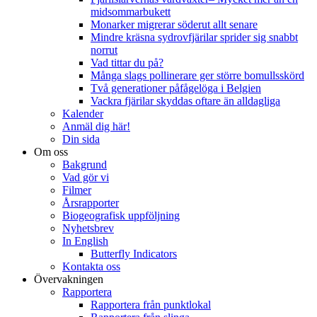
midsommarbukett
Monarker migrerar söderut allt senare
Mindre kräsna sydrovfjärilar sprider sig snabbt
norrut
Vad tittar du på?
Många slags pollinerare ger större bomullsskörd
Två generationer påfågelöga i Belgien
Vackra fjärilar skyddas oftare än alldagliga
Kalender
Anmäl dig här!
Din sida
Om oss
Bakgrund
Vad gör vi
Filmer
Årsrapporter
Biogeografisk uppföljning
Nyhetsbrev
In English
Butterfly Indicators
Kontakta oss
Övervakningen
Rapportera
Rapportera från punktlokal