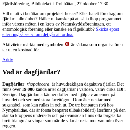
Fjärilsföredrag, Biblioteket i Trollhättan, 27 oktober 17:30
Vill ni att vi berättar om projektet hos er? Eller ha ett föredrag om
fjärilar i allmänhet? Håller ni kanske på att sätta ihop programmet
inför vårens möten i en krets av Naturskyddsföreningen, ett
entomologisk förening eller kanske en fågelklubb?
Skicka epost
eller ring så ser vi om det går att ordna.
Aktiviteter märkta med symbolen
är sådana som organisatören
tar ut en kostnad för.
Arkiv
Vad är dagfjärilar?
Dagfjärilar
,
rhopalocera
, är huvudsakligen dagaktiva fjärilar. Det
finns över
19 000
kända arter dagfjärilar i världen, varav cirka
110
i
Sverige. Dagfjärilarna känner dofter med hjälp av antenner på
huvudet och ser med stora facettögon. Dom äter nektar med
sugsnabel, som kan rullas in och ut. De tre benparen (två hos
Nymphalidae, där är första benparet tillbakabildat!) återfinns på den
slanka kroppens undersida och på ovansidan finns ofta färgstarka
brett triangulära vingar som när de vilar är resta mot varandra över
ryggen.