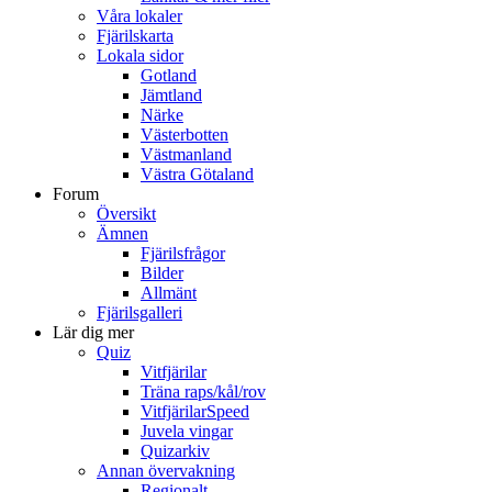
Våra lokaler
Fjärilskarta
Lokala sidor
Gotland
Jämtland
Närke
Västerbotten
Västmanland
Västra Götaland
Forum
Översikt
Ämnen
Fjärilsfrågor
Bilder
Allmänt
Fjärilsgalleri
Lär dig mer
Quiz
Vitfjärilar
Träna raps/kål/rov
VitfjärilarSpeed
Juvela vingar
Quizarkiv
Annan övervakning
Regionalt