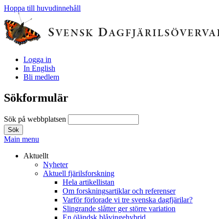
Hoppa till huvudinnehåll
Logga in
In English
Bli medlem
Sökformulär
Sök på webbplatsen
Main menu
Aktuellt
Nyheter
Aktuell fjärilsforskning
Hela artikellistan
Om forskningsartiklar och referenser
Varför förlorade vi tre svenska dagfjärilar?
Slingrande slåtter ger större variation
En öländsk blåvingehybrid