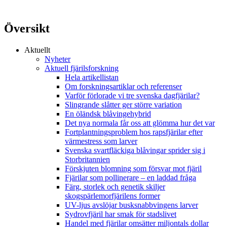
Översikt
Aktuellt
Nyheter
Aktuell fjärilsforskning
Hela artikellistan
Om forskningsartiklar och referenser
Varför förlorade vi tre svenska dagfjärilar?
Slingrande slåtter ger större variation
En öländsk blåvingehybrid
Det nya normala får oss att glömma hur det var
Fortplantningsproblem hos rapsfjärilar efter
värmestress som larver
Svenska svartfläckiga blåvingar sprider sig i
Storbritannien
Förskjuten blomning som försvar mot fjäril
Fjärilar som pollinerare – en laddad fråga
Färg, storlek och genetik skiljer
skogspärlemorfjärilens former
UV-ljus avslöjar busksnabbvingens larver
Sydrovfjäril har smak för stadslivet
Handel med fjärilar omsätter miljontals dollar