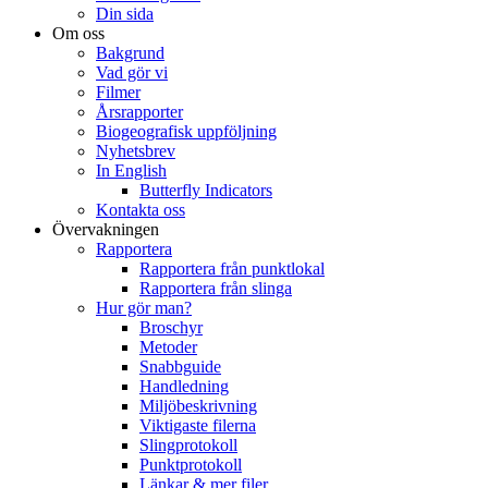
Din sida
Om oss
Bakgrund
Vad gör vi
Filmer
Årsrapporter
Biogeografisk uppföljning
Nyhetsbrev
In English
Butterfly Indicators
Kontakta oss
Övervakningen
Rapportera
Rapportera från punktlokal
Rapportera från slinga
Hur gör man?
Broschyr
Metoder
Snabbguide
Handledning
Miljöbeskrivning
Viktigaste filerna
Slingprotokoll
Punktprotokoll
Länkar & mer filer