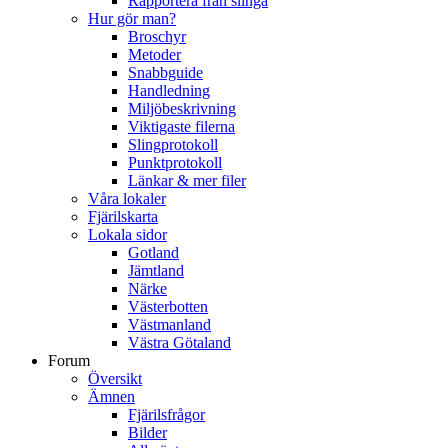
Rapportera från slinga
Hur gör man?
Broschyr
Metoder
Snabbguide
Handledning
Miljöbeskrivning
Viktigaste filerna
Slingprotokoll
Punktprotokoll
Länkar & mer filer
Våra lokaler
Fjärilskarta
Lokala sidor
Gotland
Jämtland
Närke
Västerbotten
Västmanland
Västra Götaland
Forum
Översikt
Ämnen
Fjärilsfrågor
Bilder