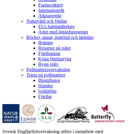
Faunaväkteri
Internationellt
Atlasprojekt
Naturvård och fjärilar
EUs habitatdirektiv
Arter med åtgärdsprogram
Böcker, appar, material och länktips
Boktips
Resurser på nätet
Fjärilsappar
Köpa fjärilsprylar
Bygg själv
Pollinatörsövervakning
Träna på pollinatörer
Blomflugor
Humlor
Solitärbin
Fjärilar
Svensk Dagfjärilsövervakning utförs i samarbete med