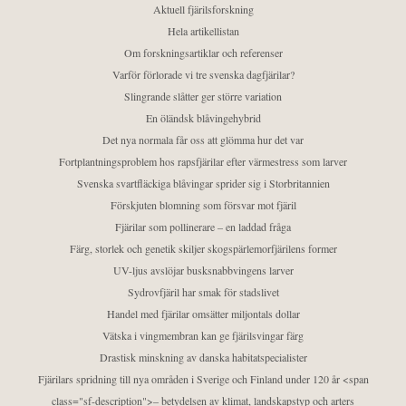
Aktuell fjärilsforskning
Hela artikellistan
Om forskningsartiklar och referenser
Varför förlorade vi tre svenska dagfjärilar?
Slingrande slåtter ger större variation
En öländsk blåvingehybrid
Det nya normala får oss att glömma hur det var
Fortplantningsproblem hos rapsfjärilar efter värmestress som larver
Svenska svartfläckiga blåvingar sprider sig i Storbritannien
Förskjuten blomning som försvar mot fjäril
Fjärilar som pollinerare – en laddad fråga
Färg, storlek och genetik skiljer skogspärlemorfjärilens former
UV-ljus avslöjar busksnabbvingens larver
Sydrovfjäril har smak för stadslivet
Handel med fjärilar omsätter miljontals dollar
Vätska i vingmembran kan ge fjärilsvingar färg
Drastisk minskning av danska habitatspecialister
Fjärilars spridning till nya områden i Sverige och Finland under 120 år <span
class="sf-description">– betydelsen av klimat, landskapstyp och arters