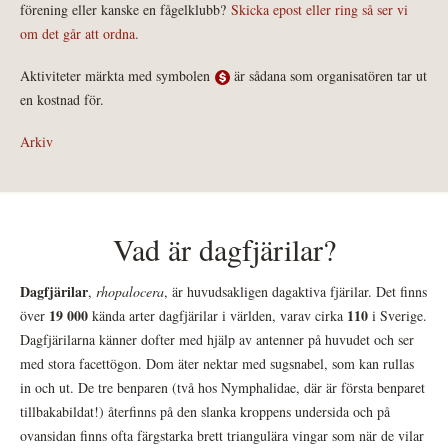
förening eller kanske en fågelklubb?
Skicka epost eller ring så ser vi
om det går att ordna.
Aktiviteter märkta med symbolen
är sådana som organisatören tar ut
en kostnad för.
Arkiv
Vad är dagfjärilar?
Dagfjärilar
,
rhopalocera
, är huvudsakligen dagaktiva fjärilar. Det finns
19 000
110
över
kända arter dagfjärilar i världen, varav cirka
i Sverige.
Dagfjärilarna känner dofter med hjälp av antenner på huvudet och ser
med stora facettögon. Dom äter nektar med sugsnabel, som kan rullas
in och ut. De tre benparen (två hos Nymphalidae, där är första benparet
tillbakabildat!) återfinns på den slanka kroppens undersida och på
ovansidan finns ofta färgstarka brett triangulära vingar som när de vilar