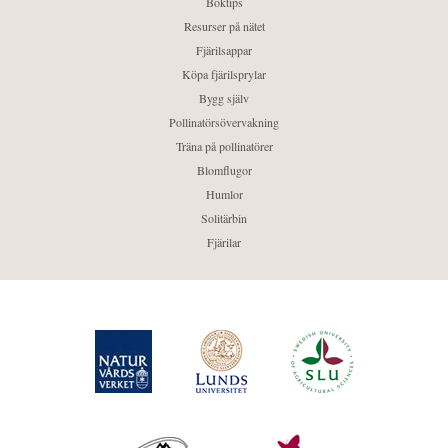
Boktips
Resurser på nätet
Fjärilsappar
Köpa fjärilsprylar
Bygg själv
Pollinatörsövervakning
Träna på pollinatörer
Blomflugor
Humlor
Solitärbin
Fjärilar