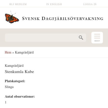
Hoppa till huvudinnehåll
BLI MEDLEM
IN ENGLISH
LOGGA IN
Sökformulär
Hem
» Kamgräsfjäril
Kamgräsfjäril
Stenkumla Kube
Platskategori:
Slinga
Antal observationer:
1