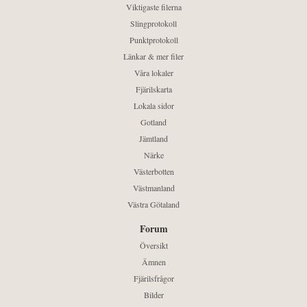
Viktigaste filerna
Slingprotokoll
Punktprotokoll
Länkar & mer filer
Våra lokaler
Fjärilskarta
Lokala sidor
Gotland
Jämtland
Närke
Västerbotten
Västmanland
Västra Götaland
Forum
Översikt
Ämnen
Fjärilsfrågor
Bilder