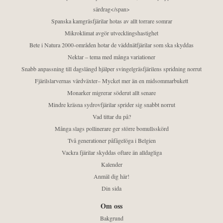
särdrag</span>
Spanska kamgräsfjärilar hotas av allt torrare somrar
Mikroklimat avgör utvecklingshastighet
Bete i Natura 2000-områden hotar de väddnätfjärilar som ska skyddas
Nektar – tema med många variationer
Snabb anpassning till dagslängd hjälper svingelgräsfjärilens spridning norrut
Fjärilslarvernas värdväxter– Mycket mer än en midsommarbukett
Monarker migrerar söderut allt senare
Mindre kräsna sydrovfjärilar sprider sig snabbt norrut
Vad tittar du på?
Många slags pollinerare ger större bomullsskörd
Två generationer påfågelöga i Belgien
Vackra fjärilar skyddas oftare än alldagliga
Kalender
Anmäl dig här!
Din sida
Om oss
Bakgrund