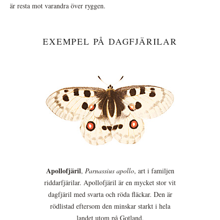
är resta mot varandra över ryggen.
EXEMPEL PÅ DAGFJÄRILAR
Apollofjäril
,
Parnassius apollo
, art i familjen
riddarfjärilar. Apollofjäril är en mycket stor vit
dagfjäril med svarta och röda fläckar. Den är
rödlistad eftersom den minskar starkt i hela
landet utom på Gotland.