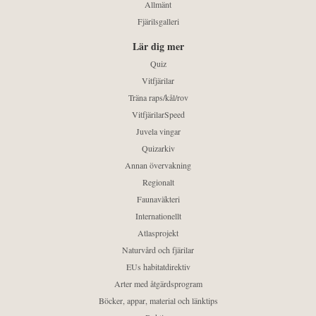
Allmänt
Fjärilsgalleri
Lär dig mer
Quiz
Vitfjärilar
Träna raps/kål/rov
VitfjärilarSpeed
Juvela vingar
Quizarkiv
Annan övervakning
Regionalt
Faunaväkteri
Internationellt
Atlasprojekt
Naturvård och fjärilar
EUs habitatdirektiv
Arter med åtgärdsprogram
Böcker, appar, material och länktips